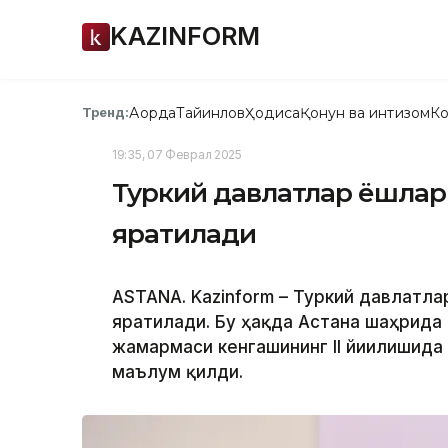
KAZINFORM
Ақорда
Тайинлов
Ҳодиса
Қонун ва интизом
Ко
Тренд:
19:35, 07 Феврал 2025
Туркий давлатлар ёшлар
яратилади
ASTANA. Kazinform – Туркий давлатл
яратилади. Бу ҳақда Астана шаҳрида 
жамғармаси кенгашининг II йиғилишид
маълум қилди.