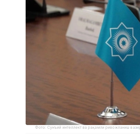
Фото: Сунъий интеллект ва рақамли ривожланиш вази