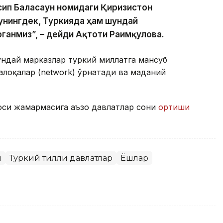
ип Баласағун номидаги Қирғизистон
унингдек, Туркияда ҳам шундай
анмиз”, – дейди Ақтоти Раимқулова.
ундай марказлар туркий миллатга мансуб
лоқалар (network) ўрнатади ва маданий
оси жамғармасига аъзо давлатлар сони
ортиши
и
Туркий тилли давлатлар
Ёшлар