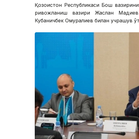
Қозоғистон Республикаси Бош вазирин
ривожланиш вазири Жаслан Мадиев
Кубаничбек Омуралиев билан учрашув ўт