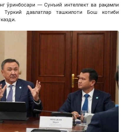
инг ўринбосари — Сунъий интеллект ва рақамли
 Туркий давлатлар ташкилоти Бош котиби
казди.