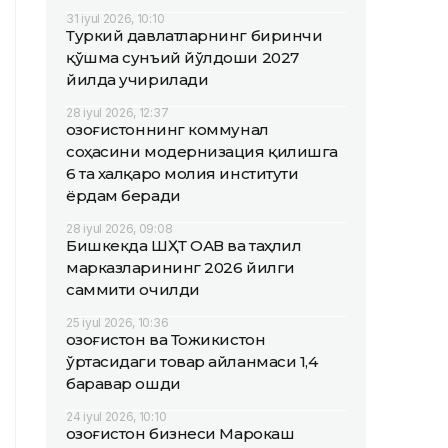
31 iyul 2026, 10:10
Туркий давлатларнинг биринчи
қўшма сунъий йўлдоши 2027
йилда учирилади
28 iyul 2026, 12:37
Қозоғистоннинг коммунал
соҳасини модернизация қилишга
6 та халқаро молия институти
ёрдам беради
28 iyul 2026, 09:08
Бишкекда ШҲТ ОАВ ва таҳлил
марказларининг 2026 йилги
саммити очилди
25 iyul 2026, 10:36
Қозоғистон ва Тожикистон
ўртасидаги товар айланмаси 1,4
баравар ошди
24 iyul 2026, 10:10
Қозоғистон бизнеси Марокаш