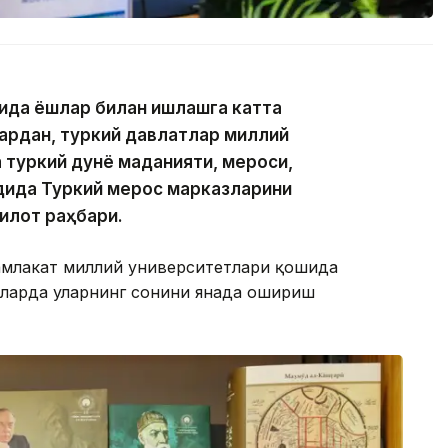
ида ёшлар билан ишлашга катта
зардан, туркий давлатлар миллий
туркий дунё маданияти, мероси,
дида Туркий мерос марказларини
илот раҳбари.
амлакат миллий университетлари қошида
лларда уларнинг сонини янада ошириш