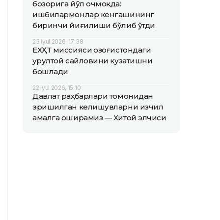
бозорига йўл очмоқда:
ишбилармонлар кенгашининг
биринчи йиғилиши бўлиб ўтди
23 iyul 2026, 17:38
ЕХҲТ миссияси Қозоғистондаги
Қурултой сайловини кузатишни
бошлади
22 iyul 2026, 15:10
Давлат раҳбарлари томонидан
эришилган келишувларни изчил
амалга оширамиз — Хитой элчиси