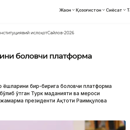
Жаҳон
Қозоғистон
Сиёсат
Т
нституциявий ислоҳот
Сайлов-2026
ини боғловчи платформа
ар ёшларини бир-бирига боғловчи платформа
бўлиб ўтган Турк маданияти ва мероси
а жамғарма президенти Ақтоти Раимқулова