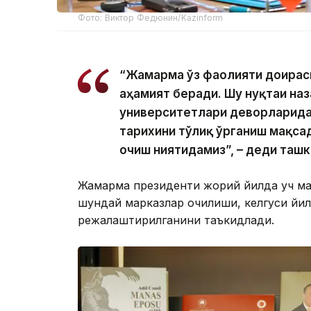
Фото: Виктор Федюнин/Kazinform
“Жамғарма ўз фаолияти доирас
аҳамият беради. Шу нуқтаи на
университетлари деворларида 
тарихини тўлиқ ўрганиш мақса
очиш ниятидамиз”, – деди ташк
Жамғарма президенти жорий йилда уч м
шундай марказлар очилиши, келгуси йи
режалаштирилганини таъкидлади.