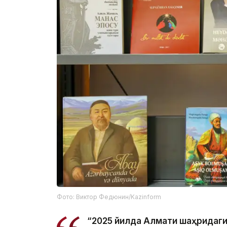
Фото: Виктор Федюнин/Kazinform
“2025 йилда Алмати шаҳридаг