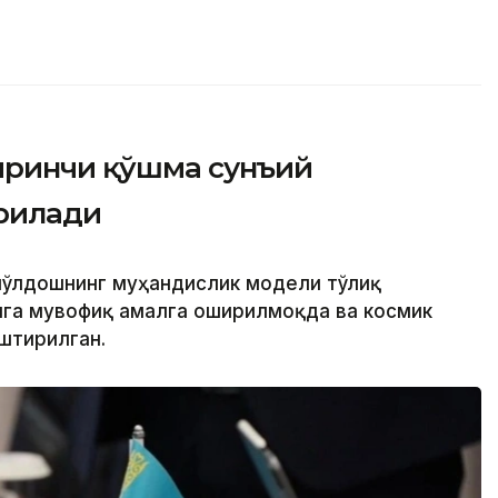
иринчи қўшма сунъий
рилади
 йўлдошнинг муҳандислик модели тўлиқ
алга мувофиқ амалга оширилмоқда ва космик
штирилган.