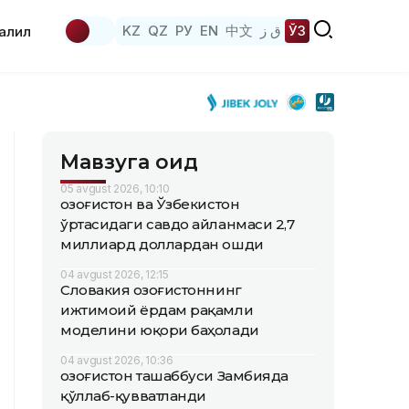
KZ
QZ
РУ
EN
中文
ق ز
ЎЗ
аҳлил
Мавзуга оид
05 avgust 2026, 10:10
Қозоғистон ва Ўзбекистон
ўртасидаги савдо айланмаси 2,7
миллиард доллардан ошди
04 avgust 2026, 12:15
Словакия Қозоғистоннинг
ижтимоий ёрдам рақамли
моделини юқори баҳолади
04 avgust 2026, 10:36
Қозоғистон ташаббуси Замбияда
қўллаб-қувватланди