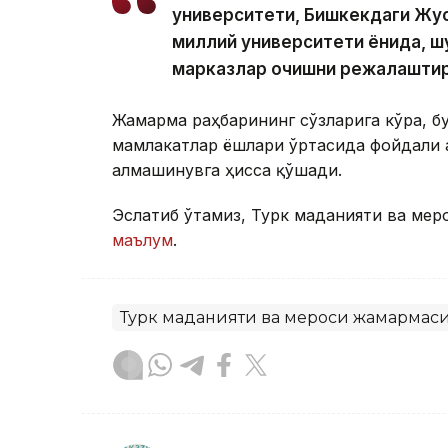
университети, Бишкекдаги Жус
миллий университети ёнида, ш
марказлар очишни режалаштирг
Жамғарма раҳбарининг сўзларига кўра, б
мамлакатлар ёшлари ўртасида фойдали а
алмашинувга ҳисса қўшади.
Эслатиб ўтамиз, Турк маданияти ва мер
маълум
.
Турк маданияти ва мероси жамғармас