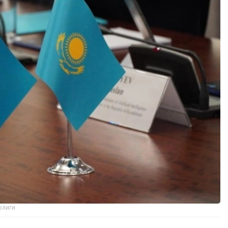
рлиги