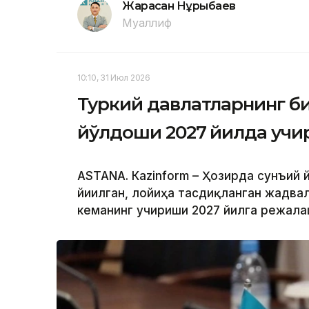
Жарасқан Нұрыбаев
Муаллиф
10:10, 31 Июл 2026
Туркий давлатларнинг б
йўлдоши 2027 йилда учи
ASTANА. Кazinform – Ҳозирда сунъий
йиғилган, лойиҳа тасдиқланган жадв
кеманинг учириши 2027 йилга режала