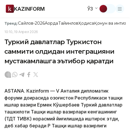
KAZINFORM
ЎЗ
Сайлов-2026
Ақорда
Тайинлов
Ҳодиса
Қонун ва интизо
Тренд:
10:10, 19 Апрел 2026
Туркий давлатлар Туркистон
саммити олдидан интеграцияни
мустаҳкамлашга эътибор қаратди
ASTANА. Кazinform — V Анталия дипломатик
форуми доирасида Қозоғистон Республикаси ташқи
ишлар вазири Ермек Кўшербаев Туркий давлатлар
ташкилоти Ташқи ишлар вазирлари кенгашининг
(ТДТ ТИВК) норасмий йиғилишида иштирок этди,
деб хабар беради ҚР Ташқи ишлар вазирлиги