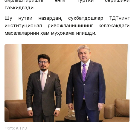
бирлаштиришга янги туртки беришини
таъкидлади.
Шу нуқтаи назардан, суҳбатдошлар ТДТнинг
институционал ривожланишининг келажакдаги
масалаларини ҳам муҳокама қилишди.
Фото: ҚР ТИВ