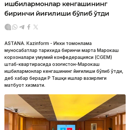
ишбилармонлар кенгашининг
биринчи йиғилиши бўлиб ўтди
ASTANА. Кazinform - Икки томонлама
муносабатлар тарихида биринчи марта Марокаш
корхоналари умумий конфедерацияси (CGEM)
штаб-квартирасида Қозоғистон-Марокаш
ишбилармонлар кенгашининг йиғилиши бўлиб ўтди,
деб хабар беради ҚР Ташқи ишлар вазирлиги
матбуот хизмати.