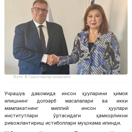
Фото: ҚР Ташқи ишлар вазирлиги
Учрашув давомида инсон ҳуқуқларини ҳимоя
қилишнинг долзарб масалалари ва икки
мамлакатнинг миллий инсон ҳуқуқлари
институтлари ўртасидаги ҳамкорликни
ривожлантириш истиқболлари муҳокама қилинди.