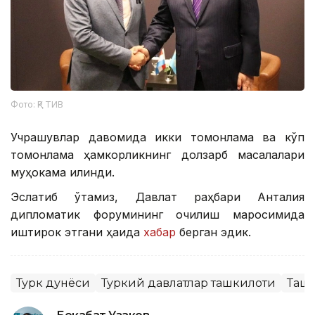
Фото: ҚР ТИВ
Учрашувлар давомида икки томонлама ва кўп
томонлама ҳамкорликнинг долзарб масалалари
муҳокама қилинди.
Эслатиб ўтамиз, Давлат раҳбари Анталия
дипломатик форумининг очилиш маросимида
иштирок этгани ҳақида
хабар
берган эдик.
Турк дунёси
Туркий давлатлар ташкилоти
Ташқ