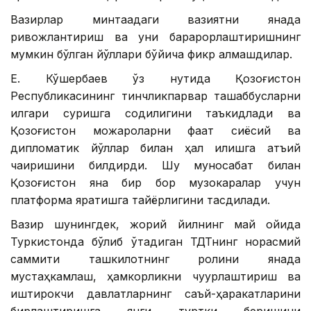
Вазирлар минтақадаги вазиятни янада
ривожлантириш ва уни барқарорлаштиришнинг
мумкин бўлган йўллари бўйича фикр алмашдилар.
Е. Кўшербаев ўз нутқида Қозоғистон
Республикасининг тинчликпарвар ташаббусларни
илгари суришга содиқлигини таъкидлади ва
Қозоғистон можароларни фақат сиёсий ва
дипломатик йўллар билан ҳал қилишга қатъий
чақиришини билдирди. Шу муносабат билан
Қозоғистон яна бир бор музокаралар учун
платформа яратишга тайёрлигини тасдиқлади.
Вазир шунингдек, жорий йилнинг май ойида
Туркистонда бўлиб ўтадиган ТДТнинг норасмий
саммити ташкилотнинг ролини янада
мустаҳкамлаш, ҳамкорликни чуқурлаштириш ва
иштирокчи давлатларнинг саъй-ҳаракатларини