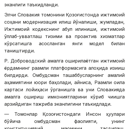
эканлиги таъкидланди.
Элчи Словакия томонини Қозоғистонда ижтимоий
соҳани модернизация қилиш йўналиши, жумладан,
Ижтимоий кодекснинг қабул қилиниши, ижтимоий
қўллаб-қувватлаш тизими ва проактив хизматлар
кўрсатишга асосланган янги модел билан
таништирди.
Р. Доброводский амалга оширилаётган ижтимоий
ёрдамнинг рақамли платформасига алоҳида қизиқиш
билдирди. Омбудсман ташаббусларнинг амалий
аҳамиятини юқори баҳолади, айниқса, Рақамли оила
картаси лойиҳаси ўрганишга ва уни Словакияда
амалга ошириш имкониятларини кўриб чиқишга
арзийдиган тажриба эканлигини таъкидлади.
— Томонлар Қозоғистондаги Инсон ҳуқуқлари
бўйича омбудсман фаолияти, унинг
конституциявий мақомини тасдиқлаш,