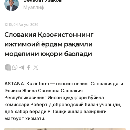
Бекабат Узаков
Муаллиф
12:15, 04 Август 2026
Словакия Қозоғистоннинг
ижтимоий ёрдам рақамли
моделини юқори баҳолади
ASTANА. Кazinform — Қозоғистоннинг Словакиядаги
Элчиси Жанна Сағинова Словакия
Республикасининг Инсон ҳуқуқлари бўйича
комиссари Роберт Доброводский билан учрашди,
деб хабар беради ҚР Ташқи ишлар вазирлиги
матбуот хизмати.