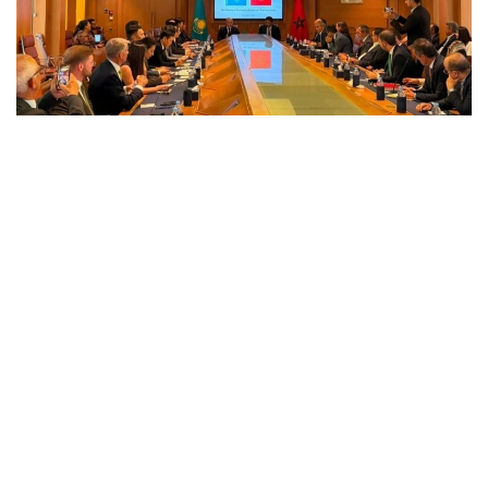
Фото: ҚР Ташқи ишлар вазирлиги матбуот хизмати
Тадбирда Қозоғистон Республикаси Ташқи ишлар
вазири ўринбосари Алибек Қуантиров, CGEM
президенти Меҳди Тази, Қозоғистоннинг
Марокашдаги элчиси Саулекул Сайлауқизи,
Ишбилармонлар кенгаши ҳамраислари — CGEM
иқтисодиёт қўмитаси раиси Дрис Беномар ва
Қозоғистон Ташқи савдо палатаси раиси Мурат
Қаримсақов, шунингдек, икки мамлакат давлат
органлари ва тараққиёт институтлари вакиллари
ҳамда Қозоғистон ва Марокаш иқтисодиётининг