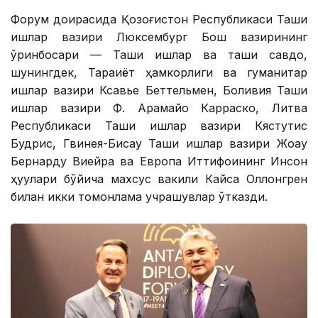
Форум доирасида Қозоғистон Республикаси Ташқи
ишлар вазири Люксембург Бош вазирининг
ўринбосари — Ташқи ишлар ва ташқи савдо,
шунингдек, Тараққиёт ҳамкорлиги ва гуманитар
ишлар вазири Ксавье Беттельмен, Боливия Ташқи
ишлар вазири Ф. Арамайо Карраско, Литва
Республикаси Ташқи ишлар вазири Кястутис
Будрис, Гвинея-Бисау Ташқи ишлар вазири Жоау
Бернарду Виейра ва Европа Иттифоқининг Инсон
ҳуқуқлари бўйича махсус вакили Кайса Оллонгрен
билан икки томонлама учрашувлар ўтказди.