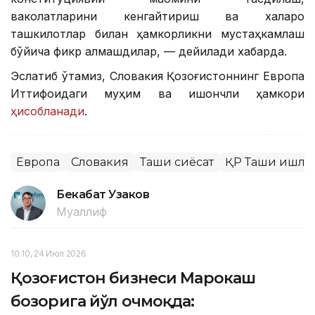
ваколатларини кенгайтириш ва халқаро
ташкилотлар билан ҳамкорликни мустаҳкамлаш
бўйича фикр алмашдилар, — дейилади хабарда.
Эслатиб ўтамиз, Словакия Қозоғистоннинг Европа
Иттифоқидаги муҳим ва ишончли ҳамкори
ҳисобланади
.
Европа
Словакия
Ташқи сиёсат
ҚР Ташқи ишла
Бекабат Узаков
Муаллиф
10:10, 24 Июл 2026
Қозоғистон бизнеси Марокаш
бозорига йўл очмоқда: