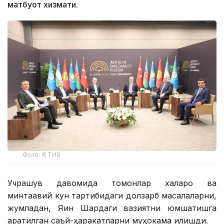
матбуот хизмати.
Фото: ҚР ТИВ
Учрашув давомида томонлар халқаро ва
минтақавий кун тартибидаги долзарб масалаларни,
жумладан, Яқин Шарқдаги вазиятни юмшатишга
қаратилган саъй-ҳаракатларни муҳокама қилишди.