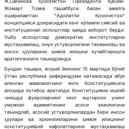
Ж.Сағинова Қозоғистон Президенти Қасим-
Жомарт Тоқаев ташаббуси билан амалга
оширилаётган "Адолатли Қозоғистон"
концепцияси доирасидаги кенг кўламли сиёсий ва
институционал ислоҳотлар ҳақида ахборот берди.
Ушбу ислоҳотлар демократик институтларни
мустаҳкамлаш, қонун устуворлигини таъминлаш ва
инсон ҳуқуқларини ҳимоя қилишни кучайтиришга
қаратилганлиги таъкидланди.
Бундан ташқари, жорий йилнинг 15 мартида бўлиб
ўтган республика референдуми натижасида қабул
қилинган мамлакатнинг янги Конституциясига
алоҳида эътибор қаратилди. Конституцияни ишлаб
чиқишда фуқароларнинг кенг иштироки унинг
умумхалқ аҳамиятининг асоси эканлигини
таъкидлаб, асосий устуворликлардан бири инсон
ҳуқуқлари ва эркинликларини ҳимоя қилишнинг
конституциявий кафолатларини мустаҳкамлаш