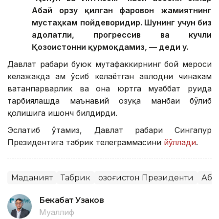
Абай орзу қилган фаровон жамиятнинг
мустаҳкам пойдеворидир. Шунинг учун биз
адолатли, прогрессив ва кучли
Қозоғистонни қурмоқдамиз, — деди у.
Давлат раҳбари буюк мутафаккирнинг бой мероси
келажакда ҳам ўсиб келаётган авлодни чинакам
ватанпарварлик ва она юртга муҳаббат руҳида
тарбиялашда маънавий озуқа манбаи бўлиб
қолишига ишонч билдирди.
Эслатиб ўтамиз, Давлат раҳбари Сингапур
Президентига табрик телеграммасини
йўллади
.
Маданият
Табрик
Қозоғистон Президенти
Аба
Бекабат Узаков
Муаллиф