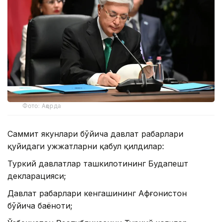
Фото: Ақорда
Саммит якунлари бўйича давлат раҳбарлари
қуйидаги ҳужжатларни қабул қилдилар:
Туркий давлатлар ташкилотининг Будапешт
декларацияси;
Давлат раҳбарлари кенгашининг Афғонистон
бўйича баёноти;