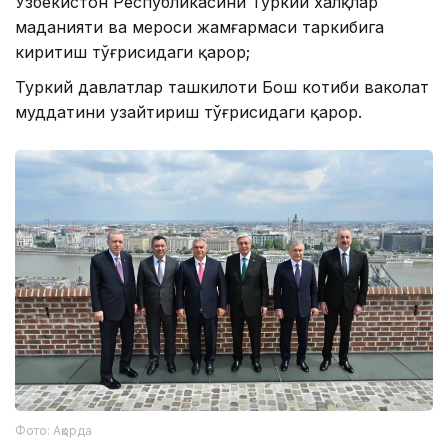
Ўзбекистон Республикасини Туркий халқлар
маданияти ва мероси жамғармаси таркибига
киритиш тўғрисидаги қарор;
Туркий давлатлар ташкилоти Бош котиби ваколат
муддатини узайтириш тўғрисидаги қарор.
Фото: Ақорда