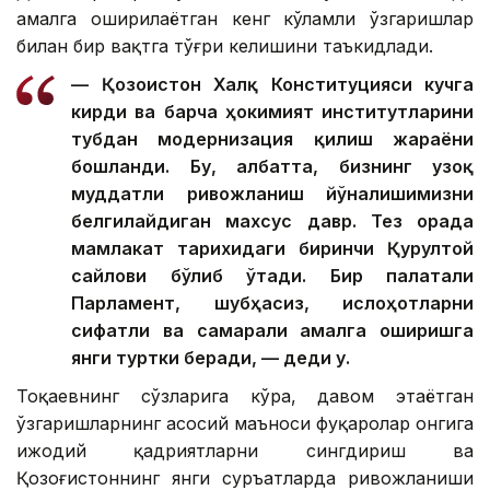
амалга оширилаётган кенг кўламли ўзгаришлар
билан бир вақтга тўғри келишини таъкидлади.
— Қозоғистон Халқ Конституцияси кучга
кирди ва барча ҳокимият институтларини
тубдан модернизация қилиш жараёни
бошланди. Бу, албатта, бизнинг узоқ
муддатли ривожланиш йўналишимизни
белгилайдиган махсус давр. Тез орада
мамлакат тарихидаги биринчи Қурултой
сайлови бўлиб ўтади. Бир палатали
Парламент, шубҳасиз, ислоҳотларни
сифатли ва самарали амалга оширишга
янги туртки беради, — деди у.
Тоқаевнинг сўзларига кўра, давом этаётган
ўзгаришларнинг асосий маъноси фуқаролар онгига
ижодий қадриятларни сингдириш ва
Қозоғистоннинг янги суръатларда ривожланиши