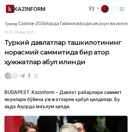
KAZINFORM
ЎЗ
Сайлов-2026
Ақорда
Тайинлов
Ҳодиса
Қонун ва интизо
Тренд:
16:10, 21 Май 2025
Туркий давлатлар ташкилотининг
норасмий саммитида бир қатор
ҳужжатлар қабул қилинди
BUDAPEST. Kazinform – Давлат раҳбарлари саммит
якунлари бўйича ҳужжатларни қабул қилдилар. Бу
ҳақда Ақорда маълум қилди.