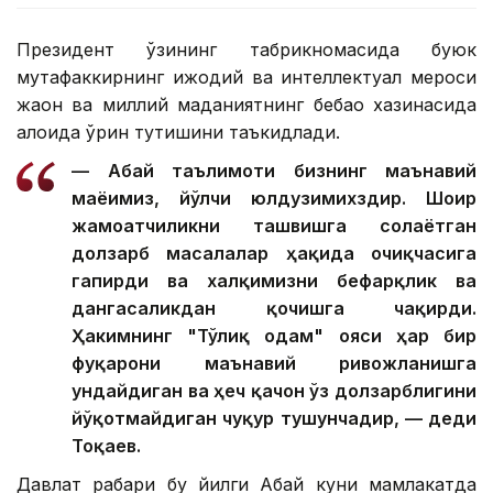
Президент ўзининг табрикномасида буюк
мутафаккирнинг ижодий ва интеллектуал мероси
жаҳон ва миллий маданиятнинг бебаҳо хазинасида
алоҳида ўрин тутишини таъкидлади.
— Абай таълимоти бизнинг маънавий
маёғимиз, йўлчи юлдузимихздир. Шоир
жамоатчиликни ташвишга солаётган
долзарб масалалар ҳақида очиқчасига
гапирди ва халқимизни бефарқлик ва
дангасаликдан қочишга чақирди.
Ҳакимнинг "Тўлиқ одам" ғояси ҳар бир
фуқарони маънавий ривожланишга
ундайдиган ва ҳеч қачон ўз долзарблигини
йўқотмайдиган чуқур тушунчадир, — деди
Тоқаев.
Давлат раҳбари бу йилги Абай куни мамлакатда