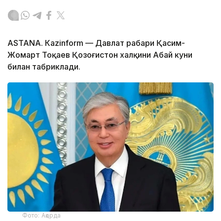
ASTANА. Кazinform — Давлат раҳбари Қасим-
Жомарт Тоқаев Қозоғистон халқини Абай куни
билан табриклади.
Фото: Ақорда