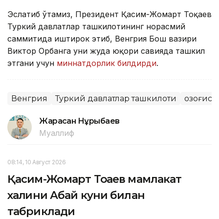
Эслатиб ўтамиз, Президент Қасим-Жомарт Тоқаев
Туркий давлатлар ташкилотининг норасмий
саммитида иштирок этиб, Венгрия Бош вазири
Виктор Орбанга уни жуда юқори савияда ташкил
этгани учун
миннатдорлик билдирди
.
Венгрия
Туркий давлатлар ташкилоти
Қозоғис
Жарасқан Нұрыбаев
Муаллиф
08:14, 10 Август 2026
Қасим-Жомарт Тоқаев мамлакат
халқини Абай куни билан
табриклади