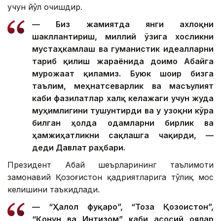
учун йўл очишдир.
— Биз жамиятда янги ахлоқни
шакллантириш, миллий ўзига хосликни
мустаҳкамлаш ва гуманистик идеалларни
тарғиб қилиш жараёнида доимо Абайга
мурожаат қиламиз. Буюк шоир бизга
таълим, меҳнатсеварлик ва масъулият
каби фазилатлар халқ келажаги учун жуда
муҳимлигини тушунтирди ва у узоқни кўра
билган ҳолда одамларни бирлик ва
ҳамжиҳатликни сақлашга чақирди, —
деди Давлат раҳбари.
Президент Абай шеърларининг таълимоти
замонавий Қозоғистон қадриятларига тўлиқ мос
келишини таъкидлади.
— “Ҳалол фуқаро”, “Тоза Қозоғистон”,
“Қонун ва Интизом” каби асосий ғоялар