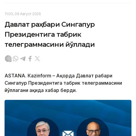
11:00, 09 Август 2026
Давлат раҳбари Сингапур
Президентига табрик
телеграммасини йўллади
ASTANА. Кazinform – Ақорда Давлат раҳбари
Сингапур Президентига табрик телеграммасини
йўллагани ҳақида хабар берди.