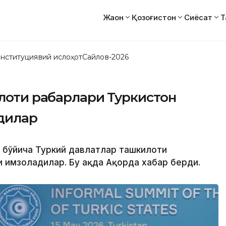
Жаҳон
Қозоғистон
Сиёсат
Т
нституциявий ислоҳот
Сайлов-2026
оти раҳбарлари Туркистон
дилар
и бўйича Туркий давлатлар ташкилоти
 имзоладилар. Бу ҳақда Ақорда хабар берди.