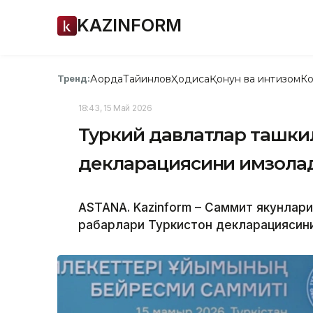
KAZINFORM
Ақорда
Тайинлов
Ҳодиса
Қонун ва интизом
Ко
Тренд:
18:43, 15 Май 2026
Туркий давлатлар ташкил
декларациясини имзола
ASTANA. Kazinform – Саммит якунлар
раҳбарлари Туркистон декларациясини