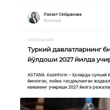
Ляззат Сейданова
Муаллиф
10:10, 31 Июл 2026
Туркий давлатларнинг б
йўлдоши 2027 йилда учи
ASTANА. Кazinform – Ҳозирда сунъий 
йиғилган, лойиҳа тасдиқланган жадв
кеманинг учириши 2027 йилга режала