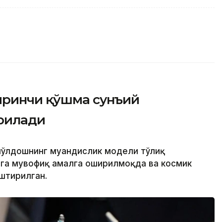
иринчи қўшма сунъий
рилади
йўлдошнинг муҳандислик модели тўлиқ
алга мувофиқ амалга оширилмоқда ва космик
штирилган.