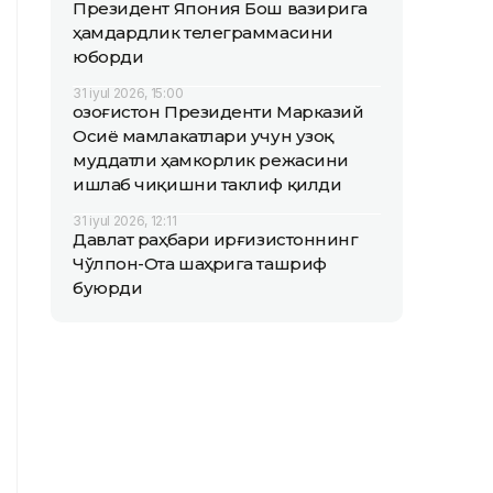
Президент Япония Бош вазирига
ҳамдардлик телеграммасини
юборди
31 iyul 2026, 15:00
Қозоғистон Президенти Марказий
Осиё мамлакатлари учун узоқ
муддатли ҳамкорлик режасини
ишлаб чиқишни таклиф қилди
31 iyul 2026, 12:11
Давлат раҳбари Қирғизистоннинг
Чўлпон-Ота шаҳрига ташриф
буюрди