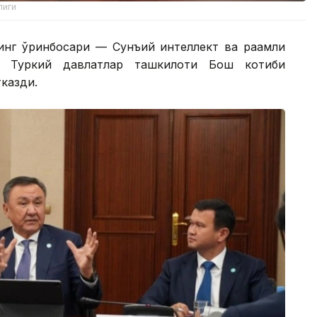
лиги
инг ўринбосари — Сунъий интеллект ва рақамли
 Туркий давлатлар ташкилоти Бош котиби
казди.