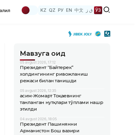
KZ
QZ
РУ
EN
中文
ق ز
ЎЗ
аҳлил
Мавзуга оид
05 avgust 2026, 17:12
Президент “Байтерек”
холдингининг ривожланиш
режаси билан танишди
05 avgust 2026, 12:35
Қасим-Жомарт Тоқаевнинг
танланган нутқлари тўплами нашр
этилди
04 avgust 2026, 18:05
Президент Пашинянни
Арманистон Бош вазири