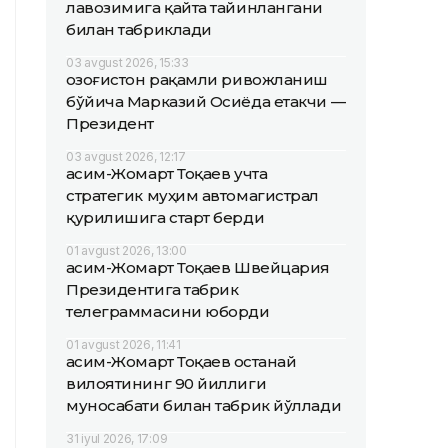
лавозимига қайта тайинлангани
билан табриклади
03 avgust 2026, 15:33
Қозоғистон рақамли ривожланиш
бўйича Марказий Осиёда етакчи —
Президент
03 avgust 2026, 12:17
Қасим-Жомарт Тоқаев учта
стратегик муҳим автомагистрал
қурилишига старт берди
01 avgust 2026, 13:00
Қасим-Жомарт Тоқаев Швейцария
Президентига табрик
телеграммасини юборди
01 avgust 2026, 11:41
Қасим-Жомарт Тоқаев Қостанай
вилоятининг 90 йиллиги
муносабати билан табрик йўллади
31 iyul 2026, 17:09