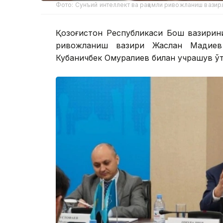
Фото: Сунъий интеллект ва рақамли ривожланиш вазир
Қозоғистон Республикаси Бош вазирин
ривожланиш вазири Жаслан Мадиев
Кубаничбек Омуралиев билан учрашув ўт