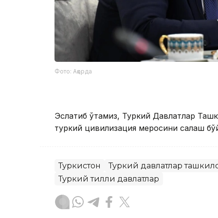
Фото: Ақорда
Эслатиб ўтамиз, Туркий Давлатлар Таш
туркий цивилизация меросини сақлаш бў
Туркистон
Туркий давлатлар ташкил
Туркий тилли давлатлар