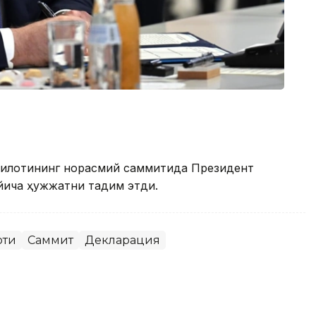
килотининг норасмий саммитида Президент
йича ҳужжатни тақдим этди.
оти
Саммит
Декларация