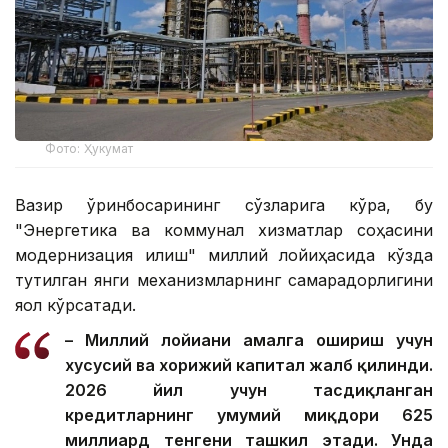
Фото: Ҳукумат
Вазир ўринбосарининг сўзларига кўра, бу
"Энергетика ва коммунал хизматлар соҳасини
модернизация қилиш" миллий лойиҳасида кўзда
тутилган янги механизмларнинг самарадорлигини
яққол кўрсатади.
– Миллий лойиҳани амалга ошириш учун
хусусий ва хорижий капитал жалб қилинди.
2026 йил учун тасдиқланган
кредитларнинг умумий миқдори 625
миллиард тенгени ташкил этади. Унда