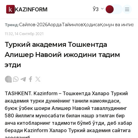
KAZINFORM
ЎЗ
Сайлов-2026
Ақорда
Тайинлов
Ҳодиса
Қонун ва интизо
Тренд:
11:32, 14 Сентябр 2021
Туркий академия Тошкентда
Алишер Навоий ижодини тақдим
этди
TASHKENT. Kazinform – Тошкентда Халқаро Туркий
академия турки дуниёнинг таниқли намояндаси,
буюк ўзбек шоири Алишер Навоий таваллудининг
580 йиллиги муносабати билан нашр этилган бир
қанча китобларнинг тақдимоти бўлиб ўтди, деб хабар
беради Kazinform Халқаро Туркий академия сайтига
асосланиб.