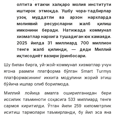
олтита етакчи халқаро молия институти
иштирок этмоқда. Ушбу чора-тадбирлар
узоқ муддатли ва арзон нархларда
молиявий ресурсларни жалб қилиш
имконини беради. Натижада коммунал
хизматлар нархига тушадиган юк камаяди.
2025 йилда 31 миллиард 700 миллион
тенге жалб қилинди, — деди Миллий
иқтисодиёт вазири ўринбосари.
Шу билан бирга, уй-жой-коммунал хизматлар учун
ягона рақамли платформа бўлган Smart Turmys
платформасининг иккита модулини жорий этиш
бўйича ишлар олиб борилмоқда.
Миллий лойиҳа амалга оширилганидан бери
иссиқлик таъминоти соҳасига 533 миллиард тенге
сармоя киритилди. Ўтган йили 259 километрлик
иситиш тармоқлари таъмирланди, бу йил эса яна