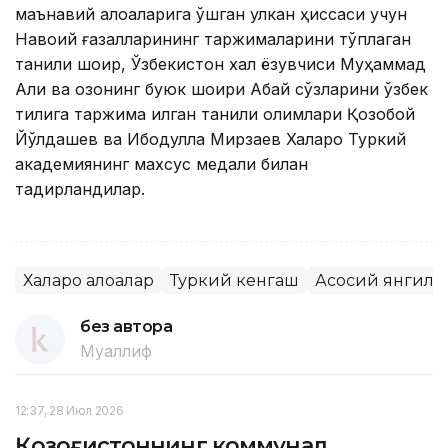
маънавий алоқаларига қўшган улкан ҳиссаси учун
Навоий ғазалларининг таржималарини тўплаган
таниқли шоир, Ўзбекистон халқ ёзувчиси Муҳаммад
Али ва қозоқнинг буюк шоири Абай сўзларини ўзбек
тилига таржима қилган таниқли олимлари Қозоқбой
Йўлдашев ва Ибодулла Мирзаев Халқаро Туркий
академиянинг махсус медали билан
тақдирландилар.
Халқаро алоқалар
Туркий кенгаш
Асосий янгили
без автора
Муаллиф
12:37, 28 Июл 2026
Қозоғистоннинг коммунал