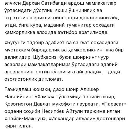
элчиси Дархан Сатибалди қардош мамлакатлар
ўртасидаги дўстлик, яхши қўшничилик ва
стратегик шерикликнинг юқори даражасини қайд
этди. Унга кўра, маданий-гуманитар соҳадаги
ҳамкорликка алоҳида эътибор қаратилмоқда.
«Бугунги тадбир адабиёт ва санъат соҳасидаги
мустаҳкам биродарлик ва ҳамкорликнинг яна бир
далилидир. Шубҳасиз, буюк шоирнинг чуқур
асарлари мамлакатларимиз ўртасидаги адабий
алоқаларнинг олтин кўпригига айланади», - деди
қозоғистонлик дипломат.
Таъкидлаш жоизки, даҳо шоир Алишер
Навоийнинг «Хамса» тўпламида таниқли шоир,
Қозоғистон Давлат мукофоти лауреати, «Парасат»
ордени соҳиби Несипбек Айтули таржима қилган
«Лайли-Мажнун», «Искандар қалъаси» достонлари
киритилган.