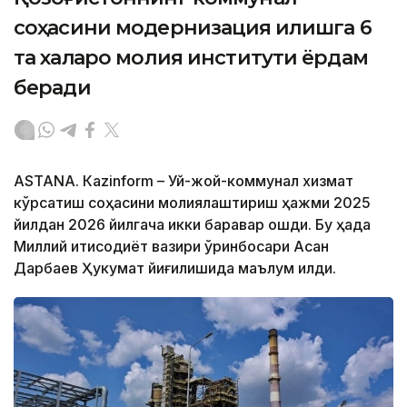
соҳасини модернизация қилишга 6
та халқаро молия институти ёрдам
беради
ASTANА. Кazinform – Уй-жой-коммунал хизмат
кўрсатиш соҳасини молиялаштириш ҳажми 2025
йилдан 2026 йилгача икки баравар ошди. Бу ҳақда
Миллий иқтисодиёт вазири ўринбосари Асан
Дарбаев Ҳукумат йиғилишида маълум қилди.