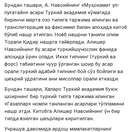
Бундан ташқари, А. Навоийнинг «Муҳокамат ул-
луғатайн» асари Туркий академия кўмагида
биринчи марта қозоқ тилига таржима қилинган ва
транслитерация ва факсимил билан алоҳида китоб
бўлиб нашр этилган. Ноёб нашрни таниқли олим
Торали Қидир нашрга тайёрлади. Алишер
Навоийнинг бу асари туркийшунослик фанида
алоҳида ўрин олади. Икки тилнинг (туркий ва
форс) табиатини чуқур ўрганган шоир бу асар
орқали туркий адабий тилнинг бой сўз бойлиги ва
шеърий қудратини аниқ мисоллар орқали етказди.
Бундан ташқари, Халқаро Туркий академия буюк
шоирнинг бир туркий тилга таржима қилинган
«Газаллар» номли танланган асарлари тўпламини
нашр этди. Китобга Алишер Навоийнинг ўн бир
тилда ёзилган шеърлари киритилган.
Учрашув давомида қардош мамлакатларнинг