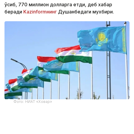
ўсиб, 770 миллион долларга етди, деб хабар
беради
Kazinformнинг
Душанбедаги мухбири.
Фото: НИАТ «Ховар»
Тожикистон Статистика агентлигининг
маълумотларига кўра, Тожикистоннинг жорий
йилнинг январь-июнь ойларидаги ташқи савдо