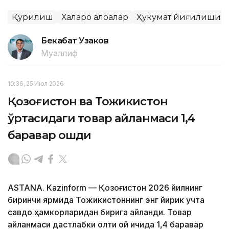
Қурилиш
Халқаро алоқалар
Ҳукумат йиғилиши
Бекабат Узаков
Муаллиф
10:36, 25 Июл 2026
Қозоғистон ва Тожикистон
ўртасидаги товар айланмаси 1,4
баравар ошди
ASTANA. Kazinform — Қозоғистон 2026 йилнинг
биринчи ярмида Тожикистоннинг энг йирик учта
савдо ҳамкорларидан бирига айланди. Товар
айланмаси дастлабки олти ой ичида 1,4 баравар