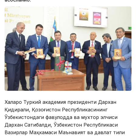
Халқаро Туркий академия президенти Дархан
Қидирали, Қозоғистон Республикасининг
Ўзбекистондаги фавқулодда ва мухтор элчиси
Дархан Сатибалди, Ўзбекистон Республикаси
Вазирлар Маҳкамаси Маънавият ва давлат тили