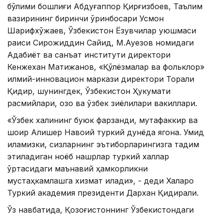
бўлими бошлиғи Абдуғаппор Қирғизбоев, Таълим
вазирининг биринчи ўринбосари Усмон
Шарифхўжаев, Ўзбекистон Ёзувчилар уюшмаси
раиси Сирожиддин Сайид, М.Ауезов номидаги
Адабиёт ва санъат институти директори
Кенжехан Матижанов, «Қўлёзмалар ва фольклор»
илмий-инновацион маркази директори Торали
Қидир, шунингдек, Ўзбекистон Ҳукумати
расмийлари, қозоқ ва ўзбек зиёлилари вакиллари.
«Ўзбек халқининг буюк фарзанди, мутафаккир ва
шоир Алишер Навоий туркий дунёда ягона. Умид
қиламизки, сизларнинг эътиборларингизга тақдим
этиладиган ноёб нашрлар туркий халқлар
ўртасидаги маънавий ҳамкорликни
мустаҳкамлашга хизмат қилади», - деди Халқаро
Туркий академия президенти Дархан Қидирали.
Ўз навбатида, Қозоғистоннинг Ўзбекистондаги