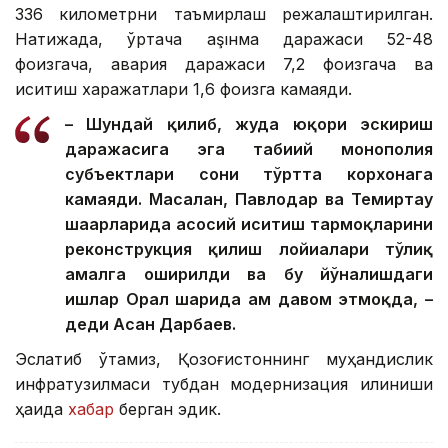
336 километрни таъмирлаш режалаштирилган.
Натижада, ўртача аşıнма даражаси 52-48
фоизгача, авария даражаси 7,2 фоизгача ва
иситиш харажатлари 1,6 фоизга камаяди.
– Шундай қилиб, жуда юқори эскириш
даражасига эга табиий монополия
субъектлари сони тўртта корхонага
камаяди. Масалан, Павлодар ва Темиртау
шаҳарларида асосий иситиш тармоқларини
реконструкция қилиш лойиҳалари тўлиқ
амалга оширилди ва бу йўналишдаги
ишлар Орал шаҳрида ҳам давом этмоқда, –
деди Асан Дарбаев.
Эслатиб ўтамиз, Қозоғистоннинг муҳандислик
инфратузилмаси тубдан модернизация қилиниши
ҳақида
хабар
берган эдик.