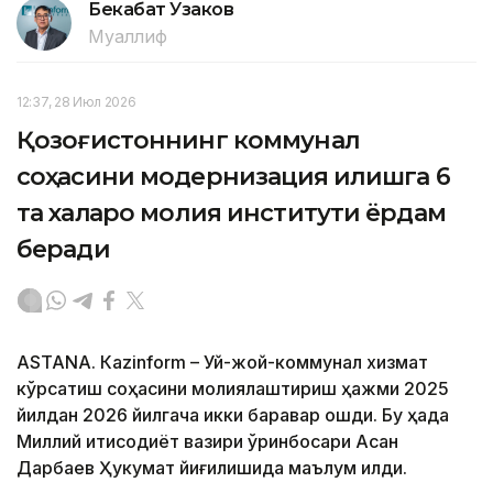
Бекабат Узаков
Муаллиф
12:37, 28 Июл 2026
Қозоғистоннинг коммунал
соҳасини модернизация қилишга 6
та халқаро молия институти ёрдам
беради
ASTANА. Кazinform – Уй-жой-коммунал хизмат
кўрсатиш соҳасини молиялаштириш ҳажми 2025
йилдан 2026 йилгача икки баравар ошди. Бу ҳақда
Миллий иқтисодиёт вазири ўринбосари Асан
Дарбаев Ҳукумат йиғилишида маълум қилди.