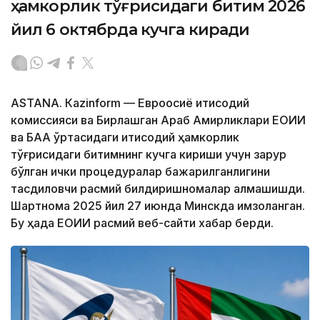
ҳамкорлик тўғрисидаги битим 2026
йил 6 октябрда кучга киради
ASTANА. Кazinform — Евроосиё иқтисодий
комиссияси ва Бирлашган Араб Амирликлари ЕОИИ
ва БАА ўртасидаги иқтисодий ҳамкорлик
тўғрисидаги битимнинг кучга кириши учун зарур
бўлган ички процедуралар бажарилганлигини
тасдиқловчи расмий билдиришномалар алмашишди.
Шартнома 2025 йил 27 июнда Минскда имзоланган.
Бу ҳақда ЕОИИ расмий веб-сайти хабар берди.