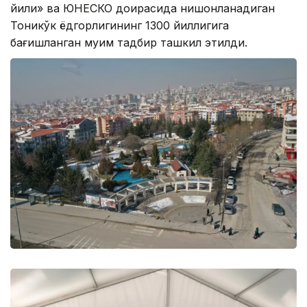
йили» ва ЮНЕСКО доирасида нишонланадиган
Тоникўк ёдгорлигининг 1300 йиллигига
бағишланган муҳим тадбир ташкил этилди.