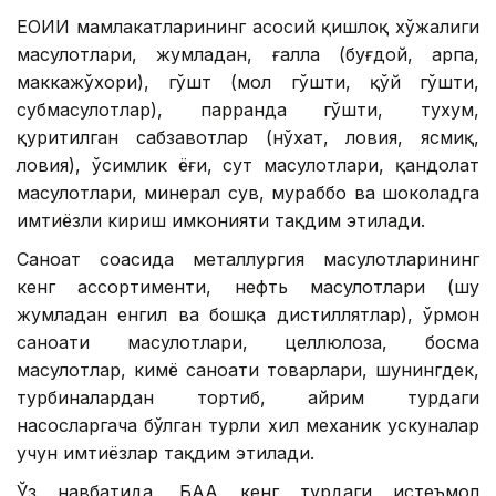
ЕОИИ мамлакатларининг асосий қишлоқ хўжалиги
маҳсулотлари, жумладан, ғалла (буғдой, арпа,
маккажўхори), гўшт (мол гўшти, қўй гўшти,
субмаҳсулотлар), парранда гўшти, тухум,
қуритилган сабзавотлар (нўхат, ловия, ясмиқ,
ловия), ўсимлик ёғи, сут маҳсулотлари, қандолат
маҳсулотлари, минерал сув, мураббо ва шоколадга
имтиёзли кириш имконияти тақдим этилади.
Саноат соҳасида металлургия маҳсулотларининг
кенг ассортименти, нефть маҳсулотлари (шу
жумладан енгил ва бошқа дистиллятлар), ўрмон
саноати маҳсулотлари, целлюлоза, босма
маҳсулотлар, кимё саноати товарлари, шунингдек,
турбиналардан тортиб, айрим турдаги
насосларгача бўлган турли хил механик ускуналар
учун имтиёзлар тақдим этилади.
Ўз навбатида, БАА кенг турдаги истеъмол