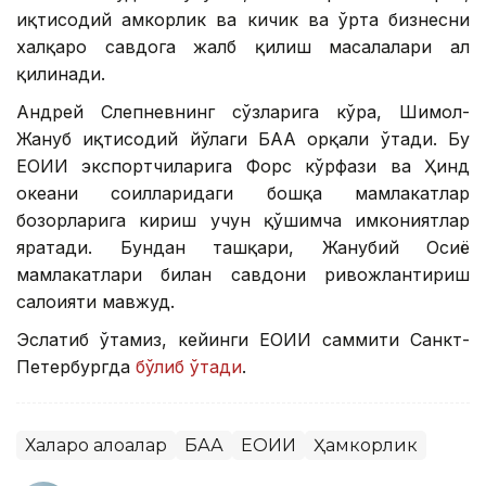
иқтисодий ҳамкорлик ва кичик ва ўрта бизнесни
халқаро савдога жалб қилиш масалалари ҳал
қилинади.
Андрей Слепневнинг сўзларига кўра, Шимол-
Жануб иқтисодий йўлаги БАА орқали ўтади. Бу
ЕОИИ экспортчиларига Форс кўрфази ва Ҳинд
океани соҳилларидаги бошқа мамлакатлар
бозорларига кириш учун қўшимча имкониятлар
яратади. Бундан ташқари, Жанубий Осиё
мамлакатлари билан савдони ривожлантириш
салоҳияти мавжуд.
Эслатиб ўтамиз, кейинги ЕОИИ саммити Санкт-
Петербургда
бўлиб ўтади
.
Халқаро алоқалар
БАА
ЕОИИ
Ҳамкорлик