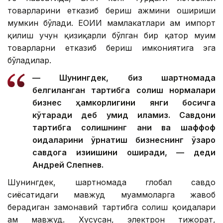
товарларини етказиб бериш ҳажмини ошириши
мумкин бўлади. ЕОИИ мамлакатлари ҳам импорт
қилиш учун қизиқарли бўлган бир қатор муҳим
товарларни етказиб бериш имкониятига эга
бўладилар.
— Шунингдек, биз шартномада
белгиланган тартибга солиш нормалари
бизнес ҳамкорлигини янги босқичга
кўтаради деб умид қиламиз. Савдони
тартибга солишнинг аниқ ва шаффоф
қоидаларини ўрнатиш бизнеснинг ўзаро
савдога қизиқишини оширади, — деди
Андрей Слепнев.
Шунингдек, шартномада глобал савдо
сиёсатидаги мавжуд муаммоларга жавоб
берадиган замонавий тартибга солиш қоидалари
ҳам мавжуд. Хусусан, электрон тижорат,