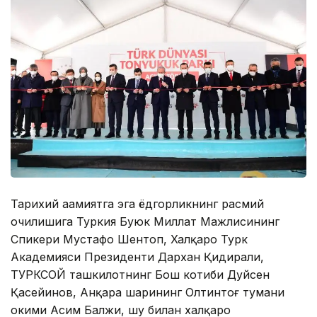
Тарихий аҳамиятга эга ёдгорликнинг расмий
очилишига Туркия Буюк Миллат Мажлисининг
Спикери Мустафо Шентоп, Халқаро Турк
Академияси Президенти Дархан Қидирали,
ТУРКСОЙ ташкилотнинг Бош котиби Дуйсен
Қасейинов, Анқара шаҳрининг Олтинтоғ тумани
ҳокими Асим Балжи, шу билан халқаро