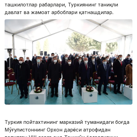
ташкилотлар раҳбарлари, Туркиянинг таниқли
давлат ва жамоат арбоблари қатнашдилар.
Туркия пойтахтининг марказий туманидаги боғда
Мўғулистоннинг Орхон дарёси атрофидан