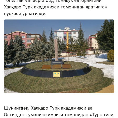
топилган VIII асрга оид Тоникўк ёдгорлигини
Халқаро Турк академияси томонидан яратилган
нусхаси ўрнатилди.
Шунингдек, Халқаро Турк академияси ва
Олтиндоғ тумани ҳокимлиги томонидан «Турк тили