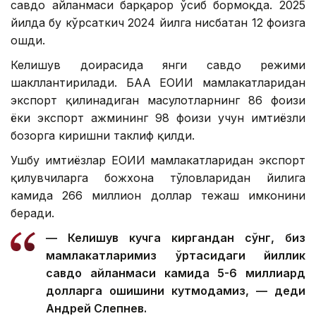
савдо айланмаси барқарор ўсиб бормоқда. 2025
йилда бу кўрсаткич 2024 йилга нисбатан 12 фоизга
ошди.
Келишув доирасида янги савдо режими
шакллантирилади. БАА ЕОИИ мамлакатларидан
экспорт қилинадиган маҳсулотларнинг 86 фоизи
ёки экспорт ҳажмининг 98 фоизи учун имтиёзли
бозорга киришни таклиф қилди.
Ушбу имтиёзлар ЕОИИ мамлакатларидан экспорт
қилувчиларга божхона тўловларидан йилига
камида 266 миллион доллар тежаш имконини
беради.
— Келишув кучга киргандан сўнг, биз
мамлакатларимиз ўртасидаги йиллик
савдо айланмаси камида 5-6 миллиард
долларга ошишини кутмоқдамиз, — деди
Андрей Слепнев.