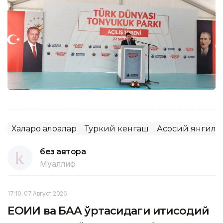
Халқаро алоқалар
Туркий кенгаш
Асосий янгили
без автора
Муаллиф
17:10, 07 Август 2026
ЕОИИ ва БАА ўртасидаги иқтисодий