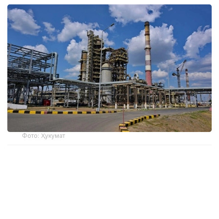
Фото: Ҳукумат
Вазир ўринбосарининг сўзларига кўра, бу
"Энергетика ва коммунал хизматлар соҳасини
модернизация қилиш" миллий лойиҳасида кўзда
тутилган янги механизмларнинг самарадорлигини
яққол кўрсатади.