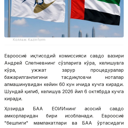
Коллаж: Kazinform
Евроосиё иқтисодий комиссияси савдо вазири
Андрей Слепневнинг сўзларига кўра, келишувга
кўра, ҳужжат зарур процедуралар
бажарилганлигини тасдиқловчи ноталар
алмашинувидан кейин 60 кун ичида кучга киради.
Шундай қилиб, келишув 2026 йил 6 октябрда кучга
киради.
Ҳозирда БАА ЕОИИнинг асосий савдо
ҳамкорларидан бири ҳисобланади. Евроосиё
"бешлиги" мамлакатлари ва БАА ўртасидаги