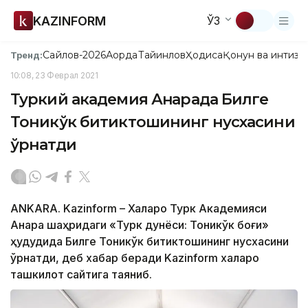
KAZINFORM
ЎЗ
Сайлов-2026
Ақорда
Тайинлов
Ҳодиса
Қонун ва интизо
Тренд:
10:08, 23 Феврал 2021
Туркий академия Анқарада Билге
Тоникўк битиктошининг нусхасини
ўрнатди
ANKARA. Kazinform – Халқаро Турк Академияси
Анқара шаҳридаги «Турк дунёси: Тоникўк боғи»
ҳудудида Билге Тоникўк битиктошининг нусхасини
ўрнатди, деб хабар беради Kazinform халқаро
ташкилот сайтига таяниб.