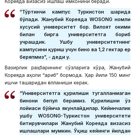
Кореяда визасиз ишлаш имконини беради.
“Тўртинчи кампус Туркистон шаҳрида
бўлади. Жанубий Кореяда WOSONG номли
хусусий университет бор. Вилоят ҳокими
билан бирга университетга бориб
учрашдик. Ушбу университетнинг
кампусини қуриш учун бино ва 1,2 гектар ер
беряпмиз”, - деди у.
Вазирлик раҳбарининг сўзларига кўра, Жанубий
Кореяда аҳоли “қариб” бормоқда. Ҳар йили 150 минг
ишчи ташқаридан ёлланиши керак.
“Университетга қурилиши тугалланмаган
бинони бепул берамиз. Қурилишни ўз
лойиҳаси бўйича якунлайдилар. Кейинчалик
ушбу WOSONG-Туркистон университети
битирувчилари Жанубий Кореяда визасиз
ишлашлари мумкин. Ўқиш кейинги йилдан