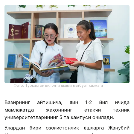
Фото: Туркистон вилояти ҳокими матбуот хизмати
Вазирнинг айтишича, яқин 1-2 йил ичида
мамлакатда жаҳоннинг етакчи техник
университетларининг 5 та кампуси очилади.
Улардан бири қозоғистонлик ёшларга Жанубий