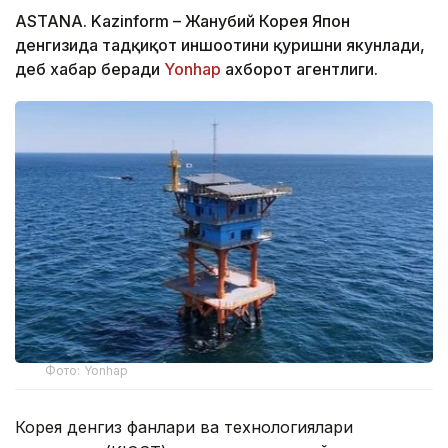
ASTANA. Kazinform – Жанубий Корея Япон
денгизида тадқиқот иншоотини қуришни якунлади,
деб хабар беради
Yonhap
ахборот агентлиги.
Фото: Yonhap
Корея денгиз фанлари ва технологиялари