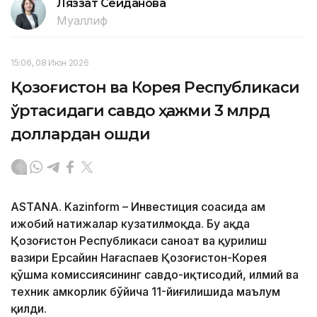
Ляззат Сейданова
Муаллиф
15:06, 08 Июн 2026
Қозоғистон ва Корея Республикаси
ўртасидаги савдо ҳажми 3 млрд
доллардан ошди
ASTANA. Kazinform – Инвестиция соҳасида ҳам
ижобий натижалар кузатилмоқда. Бу ҳақда
Қозоғистон Республикаси саноат ва қурилиш
вазири Ерсайин Нағаспаев Қозоғистон-Корея
қўшма комиссиясининг савдо-иқтисодий, илмий ва
техник ҳамкорлик бўйича 11-йиғилишида маълум
қилди.