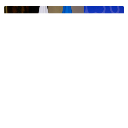
Фото: Солтан Жексенбеков/Kazinform
“Сўнгги йилларда Қозоғистон ва Корея
Республикаси ўртасидаги савдо-
иқтисодий ҳамкорлик барқарор ўсиб
бормоқда. 2025 йилда икки томонлама