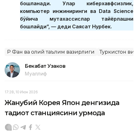
бошланади. Улар киберхавфсизлик,
компьютер инжиниринги ва Data Science
бўйича мутахассислар тайёрлашни
бошлайди”, — деди Саясат Нурбек.
ҚР Фан ва олий таълим вазирлиги
Туркистон вил
Бекабат Узаков
Муаллиф
17:28, 10 Июн 2026
Жанубий Корея Япон денгизида
тадқиқот станциясини қурмоқда