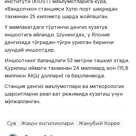
институти (KIOST) маълумотларига кўра,
«Вандолчхо» станцияси Хупо порт шаҳридан
тахминан 25 километр шарқда жойлашган.
У мамлакатдаги тўртинчи денгиз кузатув
иншоотига айланди. Шунингдек, у Япония
денгизида тўғридан-тўғри қурилган биринчи
шундай иншоотдир.
Иншоотнинг баландлиги 53 метрни ташкил этади.
Қурилиш қиймати тахминан 24 миллиард вон (15,8
миллион АҚШ доллари) га баҳоланмоқда.
Станция денгиз маълумотлари ва метеорологик
шароитларни реал вақт режимида кузатиш учун
мўлжалланган.
Сув
Жаҳон янгиликлари
Жанубий Корея