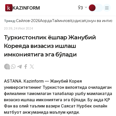
KAZINFORM
ЎЗ
Сайлов-2026
Ақорда
Тайинлов
Ҳодиса
Қонун ва интизо
Тренд:
20:39, 24 Июл 2024
Туркистонлик ёшлар Жанубий
Кореяда визасиз ишлаш
имкониятига эга бўлади
ASTANА. Кazinform — Жанубий Корея
университетининг Туркистон вилоятида очиладиган
филиалини тамомлаган талабалар ушбу мамлакатда
визасиз ишлаш имкониятига эга бўлади. Бу ҳақда ҚР
Фан ва олий таълим вазири Саясат Нурбек онлайн
матбуот анжуманида маълум қилди.