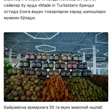
сайёҳлар бу ерда «Мade in Turkestan» бренди
остида ўзига ёққан товарларни харид қилишлари
мумкин бўлади.
Байрамона ярмаркага 50 га яқин маҳаллий ишлаб