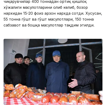
чиқарувчилар 400 тоннадан ортиқ қишлоқ
хўжалиги маҳсулотларини олиб келиб, бозор
нархидан 15-20 фоиз арзон нархда сотди. Хусусан,
55 тонна гўшт ва гўшт маҳсулотлари, 150 тонна
сабзавот ва бошқа маҳсулотлар тақдим этилди.