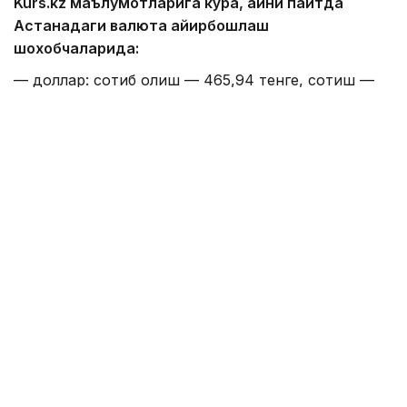
Kurs.kz маълумотларига кўра, айни пайтда
Астанадаги валюта айирбошлаш
шохобчаларида:
— доллар: сотиб олиш — 465,94 тенге, сотиш —
472,78 тенге;
— евро: сотиб олиш — 533,87 тенге, сотиш —
537,07 тенге;
— рубль: сотиб олиш — 5,45 тенге, сотиш — 5,65
тенге;
— юань: сотиб олиш — 68,80 тенге, сотиш — 72,95
тенге.
Алматидаги валюта айирбошлаш
шохобчаларида:
— доллар: сотиб олиш — 468,68 тенге, сотиш —
470,97 тенге;
— евро: сотиб олиш — 538,43 тенге, сотиш —