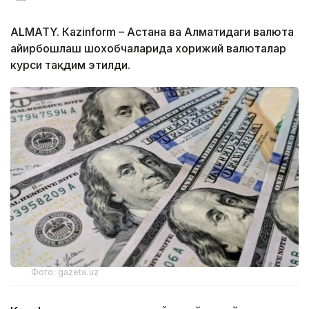
ALMATY. Кazinform – Астана ва Алматидаги валюта
айирбошлаш шохобчаларида хорижий валюталар
курси тақдим этилди.
Фото: gazeta.uz