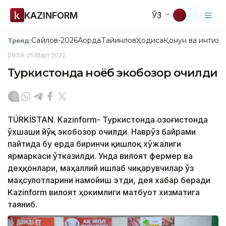
KAZINFORM
ЎЗ
Сайлов-2026
Ақорда
Тайинлов
Ҳодиса
Қонун ва интизо
Тренд:
09:59, 25 Март 2022
Туркистонда ноёб экобозор очилди
TÚRKİSTAN. Kazinform- Туркистонда Қозоғистонда
ўхшаши йўқ экобозор очилди. Наврўз байрами
пайтида бу ерда биринчи қишлоқ хўжалиги
ярмаркаси ўтказилди. Унда вилоят фермер ва
деҳқонлари, маҳаллий ишлаб чиқарувчилар ўз
маҳсулотларини намойиш этди, дея хабар беради
Kazinform вилоят ҳокимлиги матбуот хизматига
таяниб.