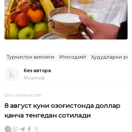
Туркистон вилояти
Иқтисодиёт
Ҳудудларни ри
без автора
Муаллиф
09:37, 09 Август 2026
8 август куни Қозоғистонда доллар
қанча тенгедан сотилади