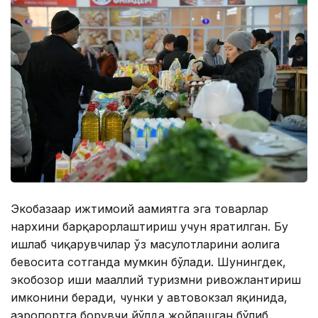
Экобазаар ижтимоий аҳамиятга эга товарлар
нархини барқарорлаштириш учун яратилган. Бу
ишлаб чиқарувчилар ўз маҳсулотларини аҳолига
бевосита сотганда мумкин бўлади. Шунингдек,
экобозор иши маҳаллий туризмни ривожлантириш
имконини беради, чунки у автовокзал яқинида,
аэропортга борувчи йўлда жойлашган бўлиб,