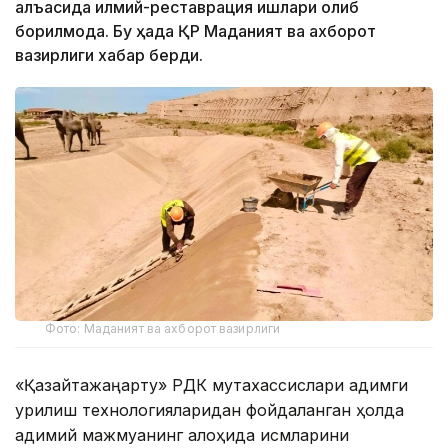
қалъасида илмий-реставрация ишлари олиб
борилмоқда. Бу ҳақда ҚР Маданият ва ахборот
вазирлиги хабар берди.
Фото: Маданият ва ахборот вазирлиги
«Қазқайтажаңарту» РДК мутахассислари қадимги
қурилиш технологияларидан фойдаланган ҳолда
қадимий мажмуанинг алоҳида қисмларини