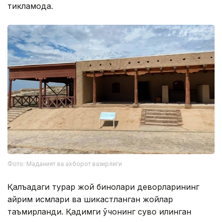
тикламоқда.
Фото: Маданият ва ахборот вазирлиги
Қалъадаги турар жой бинолари деворларининг
айрим қисмлари ва шикастланган жойлар
таъмирланди. Қадимги ўчоқнинг сувоқ қилинган