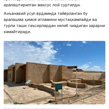
аралаштирилган махсус лой суртилди.
Анъанавий усул ёрдамида тайёрланган бу
аралашма ҳимоя қатламини мустаҳкамлайди ва
турли ташқи таъсирлардан келиб чиқадиган зарарни
камайтиради.