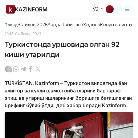
KAZINFORM
ЎЗ
Сайлов-2026
Ақорда
Тайинлов
Ҳодиса
Қонун ва интизо
Тренд:
21:45, 04 Январ 2023
Туркистонда қуршовида қолган 92
киши қутқарилди
TÚRKİSTAN. Кazinform – Туркистон вилоятида ёққан
қалин қор ва кучли шамол оқибатларини бартараф
этиш ва қутқариш ишларининг боришига бағишланган
брифинг бўлиб ўтди, деб хабар беради Кazinform.