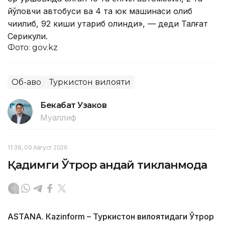
йўловчи автобуси ва 4 та юк машинаси олиб
чиқилиб, 92 киши қутқариб олинди», — деди Талғат
Серикули.
Фото: gov.kz
Об-ҳаво
Туркистон вилояти
Бекабат Узаков
Муаллиф
11:38, 09 Август 2026
Қадимги Ўтрор қандай тикланмоқда
ASTANА. Кazinform – Туркистон вилоятидаги Ўтрор