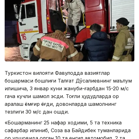
Туркистон вилояти Фавқулодда вазиятлар
бошқармаси бошлиғи Талғат Дўсалиевнинг маълум
қилишича, 3 январ куни жануби-ғарбдан 15-20 м/с
гача кучли шамол эсди. Тоғли ҳудудларда қор
аралаш ёмғир ёғди, довонларда шамолнинг
тезлиги 30 м/с дан ошди.
«Бошқарманинг 25 нафар ходими, 5 та техника
сафарбар қилиниб, Созақ ва Байдибек туманларида
қор қуршовида қолган 10 та енгил автомобил, 2 та