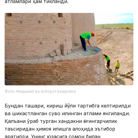
қатламлари ҳам тикланди.
Фото: Маданият ва ахборот вазирлиги
Бундан ташқари, кириш йўли тартибга келтирилди
ва шикастланган сувоқ қилинган қатлами янгиланди.
Қалъани ўраб турган хандакни ёғингарчилик
таъсиридан ҳимоя қилишга алоҳида эътибор
қаратилди. Унинг юзасига сомон билан