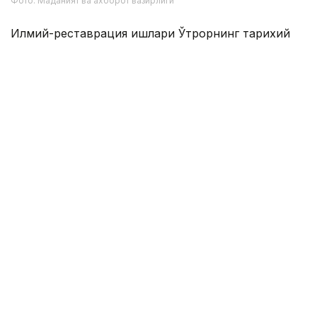
Фото: Маданият ва ахборот вазирлиги
Илмий-реставрация ишлари Ўтрорнинг тарихий
хусусиятларини ҳисобга олади ва археологик
ёдгорликнинг асл кўринишини сақлашга устувор
аҳамият беради.
Эслатиб ўтамиз, Сауран қалъасида реставрация
ишлари
бошланди
.
Тарих
Туркистон вилояти
Маданият
Ҳудудла
Бекабат Узаков
Муаллиф
16:10, 07 Август 2026
Сауран қалъасида реставрация