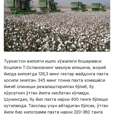
Туркистон вилояти қишлоқ хўжалиги бошқармаси
бошлиғи Т.Оспановнинг маълум қилишича, жорий
йилда вилоятда 126,3 минг гектар майдонга пахта
ҳосили экилган. 345 минг тонна пахта хомашёси
йиғиб олиниши режалаштирилган бўлиб, бу
кўрсаткич ўтган йилга нисбатан кўпаяди.
Шунингдек, бу йил пахта нархи 400 тенге бўлиши
кутилмоқда. Таққослаш учун айтадиган бўлсак, ўтган
йили бир килограмм пахта нархи 320-380 танга