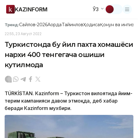
KAZINFORM
ЎЗ
Сайлов-2026
Ақорда
Тайинлов
Ҳодиса
Қонун ва интизо
Тренд:
22:55, 23 Август 2022
Туркистонда бу йил пахта хомашёси
нархи 400 тенгегача ошиши
кутилмоқда
TÚRKİSTAN. Кazinform – Туркистон вилоятида йиғим-
терим кампанияси давом этмоқда, деб хабар
беради Кazinform мухбири.