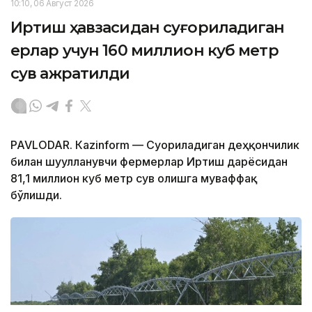
10:10, 06 Август 2026
Иртиш ҳавзасидан суғориладиган
ерлар учун 160 миллион куб метр
сув ажратилди
PAVLODAR. Кazinform — Суғориладиган деҳқончилик
билан шуғулланувчи фермерлар Иртиш дарёсидан
81,1 миллион куб метр сув олишга муваффақ
бўлишди.