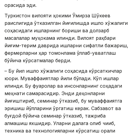
орасида эди.
Туркистон вилояти ҳокими Ўмирзақ Шўкеев
раислигида ўтказилган йиғилишда қишлоқ хўжалиги
соҳасидаги ишларнинг бориши ва долзарб
масалалар муҳокама қилинди. Вилоят раҳбари
йиғим-терим даврида ишларни сифатли бажариш,
фермерларни ҳар томонлама қўллаб-қувватлаш
бўйича кўрсатмалар берди.
– Бу йил қишлоқ хўжалиги соҳасида кўрсаткичлар
юқори. Муваффақиятлар йили бўлади. Кўп ишлар
қилинди. Бу фуқаролар ва инсонларнинг соҳадаги
меҳнати самарасидир. Энди деҳқонларни
йиғиштириб, семинар ўтказиб, бу муваффақиятга
эришиш йўлларини ўргатиш керак. Сабзавот ва
буғдой бўйича семинар ўтказиб, тажриба
алмашиш яхшидир. Уларни далага олиб чиқиб,
техника ва технологияларни кўрсатиш орқали