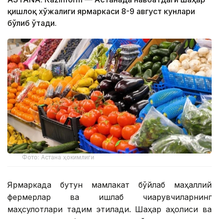
қишлоқ хўжалиги ярмаркаси 8-9 август кунлари
бўлиб ўтади.
Фото: Астана ҳокимлиги
Ярмаркада бутун мамлакат бўйлаб маҳаллий
фермерлар ва ишлаб чиқарувчиларнинг
маҳсулотлари тақдим этилади. Шаҳар аҳолиси ва