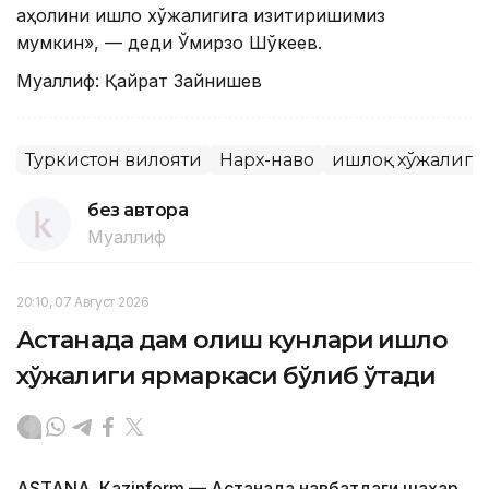
аҳолини қишлоқ хўжалигига қизиқтиришимиз
мумкин», — деди Ўмирзоқ Шўкеев.
Муаллиф: Қайрат Зайнишев
Туркистон вилояти
Нарх-наво
Қишлоқ хўжалиги
без автора
Муаллиф
20:10, 07 Август 2026
Астанада дам олиш кунлари қишлоқ
хўжалиги ярмаркаси бўлиб ўтади
ASTANА. Кazinform — Астанада навбатдаги шаҳар