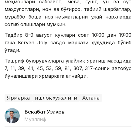
меҳмонлари сабзавот, мева, гўшт, ун ва сут
маҳсулотлари, нон ва бўғирсоқ, табиий шарбатлар,
мураббо бошқа ноз-неъматларни қулай нархларда
сотиб олишлари мумкин.
Тадбир 8-9 август кунлари соат 10:00 дан 19:00
гача Keryen Joly савдо маркази ҳудудида бўлиб
ўтади.
Ташриф буюрувчиларга қулайлик яратиш мақсадида
7, 11, 39, 41, 45, 53, 59, 81, 307, 317-сонли автобус
йўналишлари ярмаркага қатнайди.
Ярмарка
Қишлоқ хўжалиги
Астана
Бекабат Узаков
Муаллиф