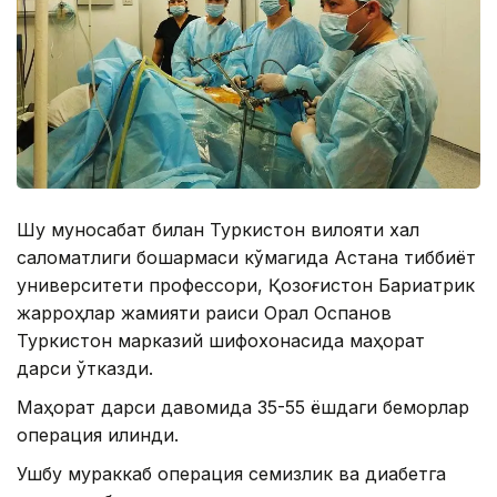
Шу муносабат билан Туркистон вилояти халқ
саломатлиги бошқармаси кўмагида Астана тиббиёт
университети профессори, Қозоғистон Бариатрик
жарроҳлар жамияти раиси Орал Оспанов
Туркистон марказий шифохонасида маҳорат
дарси ўтказди.
Маҳорат дарси давомида 35-55 ёшдаги беморлар
операция қилинди.
Ушбу мураккаб операция семизлик ва диабетга