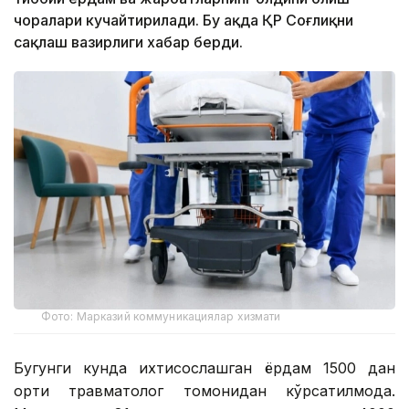
чоралари кучайтирилади. Бу ҳақда ҚР Соғлиқни
сақлаш вазирлиги хабар берди.
Фото: Марказий коммуникациялар хизмати
Бугунги кунда ихтисослашган ёрдам 1500 дан
ортиқ травматолог томонидан кўрсатилмоқда.