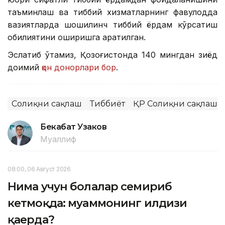
таъминлаш ва тиббий хизматларнинг фавқулодда
вазиятларда шошилинч тиббий ёрдам кўрсатиш
қобилиятини оширишга қаратилган.
Эслатиб ўтамиз, Қозоғистонда 140 мингдан зиёд
доимий
қон донорлари бор
.
Соғлиқни сақлаш
Тиббиёт
ҚР Соғлиқни сақлаш 
Бекабат Узаков
Муаллиф
08:00, 06 Август 2026
Нима учун болалар семириб
кетмоқда: муаммонинг илдизи
қаерда?