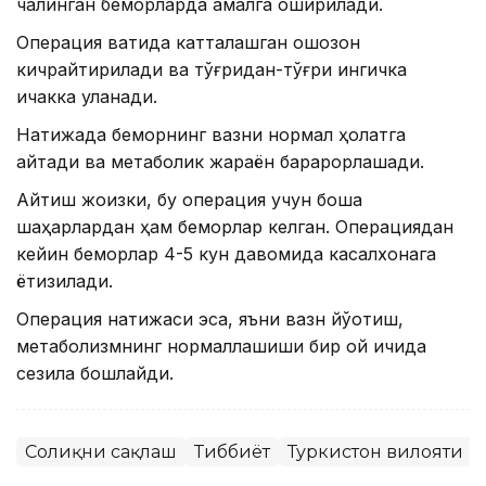
чалинган беморларда амалга оширилади.
Операция вақтида катталашган ошқозон
кичрайтирилади ва тўғридан-тўғри ингичка
ичакка уланади.
Натижада беморнинг вазни нормал ҳолатга
қайтади ва метаболик жараён барқарорлашади.
Айтиш жоизки, бу операция учун бошқа
шаҳарлардан ҳам беморлар келган. Операциядан
кейин беморлар 4-5 кун давомида касалхонага
ётқизилади.
Операция натижаси эса, яъни вазн йўқотиш,
метаболизмнинг нормаллашиши бир ой ичида
сезила бошлайди.
Соғлиқни сақлаш
Тиббиёт
Туркистон вилояти