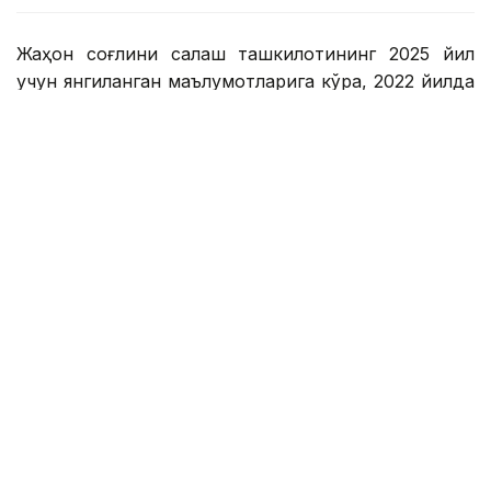
Жаҳон соғлиқни сақлаш ташкилотининг 2025 йил
учун янгиланган маълумотларига кўра, 2022 йилда
дунёда 5-19 ёшдаги 390 миллиондан ортиқ болалар
ва ўсмирлар ортиқча вазнга эга эдилар. Улардан
160 миллиони семиз эди. Бу тенденция
Қозоғистонни четлаб ўтмади. Нима учун болалар
вазн орттирмоқда ва унинг олдини олиш
мумкинми? Кazinform мухбири бу масалани таҳлил
қилди.
Болаликдаги семизлик: расмий статистика нима
дейди?
Қозоғистондаги расмий статистика ҳам бу
муаммо тобора долзарб бўлиб бораётганини
кўрсатади. Соғлиқни сақлаш вазирлигининг
маълумотларига кўра, бу касаллик кўпинча мактаб
ёшидаги болалар ва ўсмирлар орасида аниқланади.