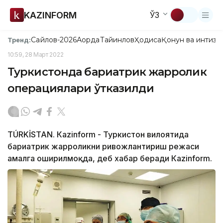
KAZINFORM
ЎЗ
Сайлов-2026
Ақорда
Тайинлов
Ҳодиса
Қонун ва интизо
Тренд:
10:59, 28 Март 2022
Туркистонда бариатрик жарроҳлик
операциялари ўтказилди
TÚRKİSTAN. Кazinform - Туркистон вилоятида
бариатрик жарроҳликни ривожлантириш режаси
амалга оширилмоқда, деб хабар беради Кazinform.