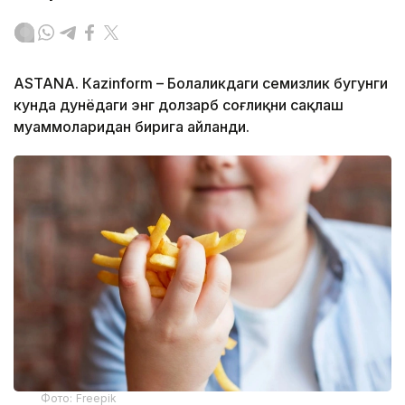
ASTANА. Кazinform – Болаликдаги семизлик бугунги
кунда дунёдаги энг долзарб соғлиқни сақлаш
муаммоларидан бирига айланди.
Фото: Freepik