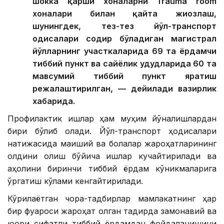
шокка қарши хоналарни Trauma room
хоналари билан қайта жиҳозлаш,
шунингдек, тез-тез йўл-транспорт
ҳодисалари содир бўладиган магистрал
йўлларнинг участкаларида 69 та ёрдамчи
тиббий пункт ва сайёҳлик ҳудудларида 60 та
мавсумий тиббий пункт яратиш
режалаштирилган, — дейилади вазирлик
хабарида.
Профилактик ишлар ҳам муҳим йўналишлардан
бири бўлиб қолади. Йўл-транспорт ҳодисалари
натижасида маиший ва болалар жароҳатларининг
олдини олиш бўйича ишлар кучайтирилади ва
аҳолини биринчи тиббий ёрдам кўникмаларига
ўргатиш кўлами кенгайтирилади.
Кўрилаётган чора-тадбирлар мамлакатнинг ҳар
бир фуқароси жароҳат олган тақдирда замонавий ва
юқори сифатли тиббий ёрдамдан фойдаланишини