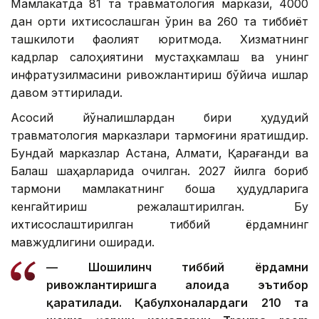
Мамлакатда 81 та травматология маркази, 4000
дан ортиқ ихтисослашган ўрин ва 260 та тиббиёт
ташкилоти фаолият юритмоқда. Хизматнинг
кадрлар салоҳиятини мустаҳкамлаш ва унинг
инфратузилмасини ривожлантириш бўйича ишлар
давом эттирилади.
Асосий йўналишлардан бири ҳудудий
травматология марказлари тармоғини яратишдир.
Бундай марказлар Астана, Алмати, Қарағанди ва
Балқаш шаҳарларида очилган. 2027 йилга бориб
тармоқни мамлакатнинг бошқа ҳудудларига
кенгайтириш режалаштирилган. Бу
ихтисослаштирилган тиббий ёрдамнинг
мавжудлигини оширади.
— Шошилинч тиббий ёрдамни
ривожлантиришга алоҳида эътибор
қаратилади. Қабулхоналардаги 210 та