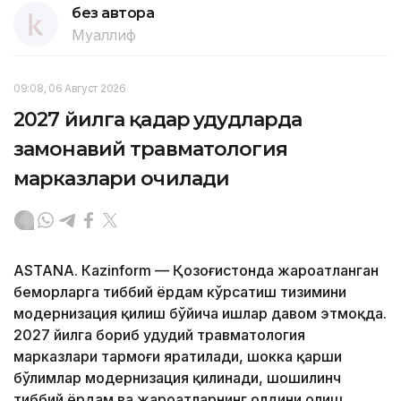
без автора
Муаллиф
09:08, 06 Август 2026
2027 йилга қадар ҳудудларда
замонавий травматология
марказлари очилади
ASTANА. Кazinform — Қозоғистонда жароҳатланган
беморларга тиббий ёрдам кўрсатиш тизимини
модернизация қилиш бўйича ишлар давом этмоқда.
2027 йилга бориб ҳудудий травматология
марказлари тармоғи яратилади, шокка қарши
бўлимлар модернизация қилинади, шошилинч
тиббий ёрдам ва жароҳатларнинг олдини олиш