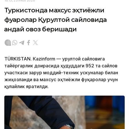
16:15, 23 Июл 2026
Туркистонда махсус эҳтиёжли
фуқаролар Қурултой сайловида
қандай овоз беришади
TÜRKISTAN. Кazinform — Қурултой сайловига
тайёргарлик доирасида ҳудуддаги 952 та сайлов
участкаси зарур моддий-техник ускуналар билан
жиҳозланди ва махсус эҳтиёжли фуқаролар учун
қулайлик яратилди.