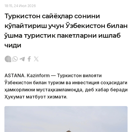
18:15, 24 Июл 2026
Туркистон сайёҳлар сонини
кўпайтириш учун Ўзбекистон билан
қўшма туристик пакетларни ишлаб
чиқди
ASTANА. Кazinform — Туркистон вилояти
Ўзбекистон билан туризм ва инвестиция соҳасидаги
ҳамкорликни мустаҳкамламоқда, деб хабар беради
Ҳукумат матбуот хизмати.