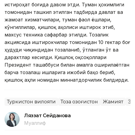
истироҳат боғида давом этди. Туман ҳокимлиги
томонидан ташкил этилган тадбирда давлат ва
жамоат хизматчилари, туман фаол ёшлари,
кўнгиллилар, қишлоқ аҳолиси иштирок этиб,
махсус техника сафарбар этилди. Тозалик
акциясида иштирокчилар томонидан 10 гектар боғ
ҳудуди чиқиндидан тозаланиб, ўтланган ўт ва
дарахтлар кесилди. Қишлоқ оқсоқоллари
Президент ташаббуси билан амалга оширилаётган
барча тозалаш ишларига ижобий баҳо бериб,
қишлоқ аҳли номидан миннатдорчилик билдирди.
Туркистон вилояти
Тоза Қозоғистон
Жамият
Эк
Ляззат Сейданова
Муаллиф