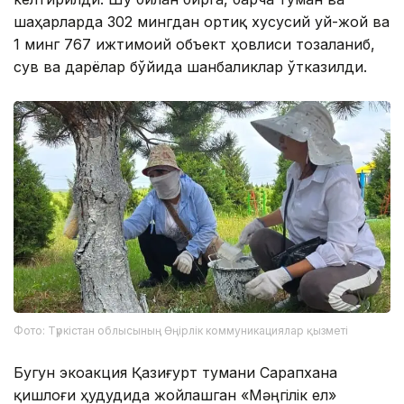
шаҳарларда 302 мингдан ортиқ хусусий уй-жой ва
1 минг 767 ижтимоий объект ҳовлиси тозаланиб,
сув ва дарёлар бўйида шанбаликлар ўтказилди.
Фото: Түркістан облысының Өңірлік коммуникациялар қызметі
Бугун экоакция Қазиғурт тумани Сарапхана
қишлоғи ҳудудида жойлашган «Мәңгілік ел»