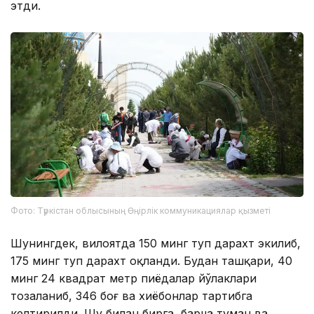
этди.
Фото: Түркістан облысының Өңірлік коммуникациялар қызметі
Шунингдек, вилоятда 150 минг туп дарахт экилиб,
175 минг туп дарахт оқланди. Будан ташқари, 40
минг 24 квадрат метр пиёдалар йўлаклари
тозаланиб, 346 боғ ва хиёбонлар тартибга
келтирилди. Шу билан бирга, барча туман ва