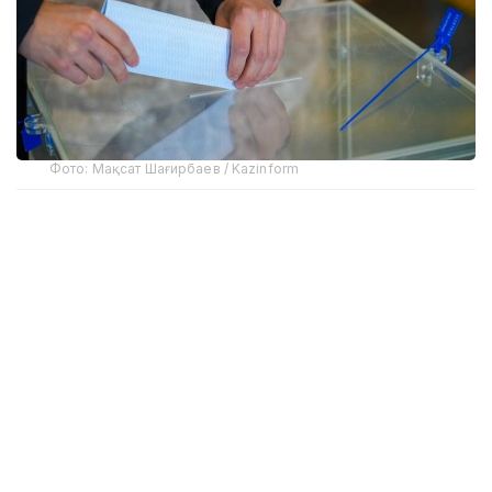
Фото: Мақсат Шағирбаев / Kazinform
Сайлов қонунчилигига кўра, соғлиғи ёки бошқа
асосли сабабларга кўра сайлов участкасига кела
олмайдиган фуқаролар уйда овоз беришлари
мумкин. Бунинг учун сайловчи овоз бериш
кунидан олдин рўйхатдан ўтган участка сайлов
комиссиясига ариза топшириши керак. Шундан
сўнг, комиссия аъзолари махсус ташилган сайлов
қутиси билан фуқаронинг яшаш жойига бориб,
овоз бериш тартибини ташкил қиладилар.
Туркистон вилояти ҳудудий сайлов