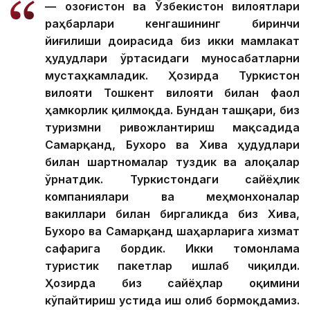
— Қозоғистон ва Ўзбекистон вилоятлари
раҳбарлари кенгашининг биринчи
йиғилиши доирасида биз икки мамлакат
ҳудудлари ўртасидаги муносабатларни
мустаҳкамладик. Ҳозирда Туркистон
вилояти Тошкент вилояти билан фаол
ҳамкорлик қилмоқда. Бундан ташқари, биз
туризмни ривожлантириш мақсадида
Самарқанд, Бухоро ва Хива ҳудудлари
билан шартномалар туздик ва алоқалар
ўрнатдик. Туркистондаги сайёҳлик
компаниялари ва меҳмонхоналар
вакиллари билан биргаликда биз Хива,
Бухоро ва Самарқанд шаҳарларига хизмат
сафарига бордик. Икки томонлама
туристик пакетлар ишлаб чиқилди.
Ҳозирда биз сайёҳлар оқимини
кўпайтириш устида иш олиб бормоқдамиз.