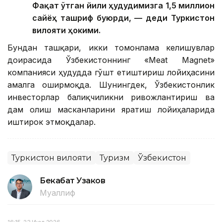
Фақат ўтган йили ҳудудимизга 1,5 миллион
сайёҳ ташриф буюрди, — деди Туркистон
вилояти ҳокими.
Бундан ташқари, икки томонлама келишувлар
доирасида Ўзбекистоннинг «Meat Magnet»
компанияси ҳудудда гўшт етиштириш лойиҳасини
амалга оширмоқда. Шунингдек, Ўзбекистонлик
инвесторлар балиқчиликни ривожлантириш ва
дам олиш масканларини яратиш лойиҳаларида
иштирок этмоқдалар.
Туркистон вилояти
Туризм
Ўзбекистон
Бекабат Узаков
Муаллиф