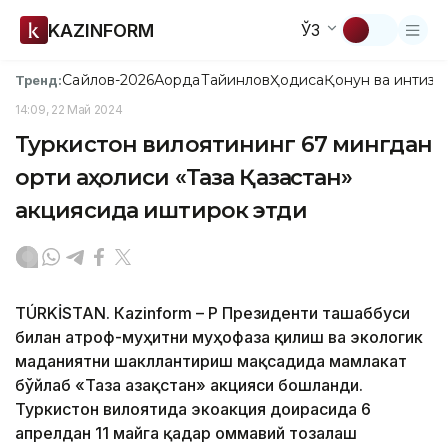
KAZINFORM
ЎЗ
Сайлов-2026
Ақорда
Тайинлов
Ҳодиса
Қонун ва интизо
Тренд:
14:09, 22 Май 2024
Туркистон вилоятининг 67 мингдан
ортиқ аҳолиси «Таза Қазақстан»
акциясида иштирок этди
TÚRKİSTAN. Кazinform – ҚР Президенти ташаббуси
билан атроф-муҳитни муҳофаза қилиш ва экологик
маданиятни шакллантириш мақсадида мамлакат
бўйлаб «Таза Қазақстан» акцияси бошланди.
Туркистон вилоятида экоакция доирасида 6
апрелдан 11 майга қадар оммавий тозалаш