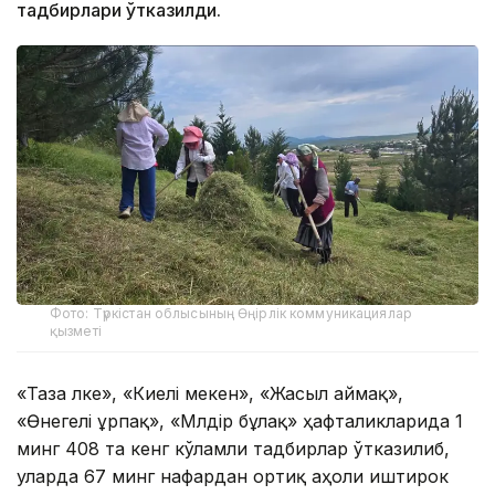
тадбирлари ўтказилди.
Фото: Түркістан облысының Өңірлік коммуникациялар
қызметі
«Таза өлке», «Киелі мекен», «Жасыл аймақ»,
«Өнегелі ұрпақ», «Мөлдір бұлақ» ҳафталикларида 1
минг 408 та кенг кўламли тадбирлар ўтказилиб,
уларда 67 минг нафардан ортиқ аҳоли иштирок