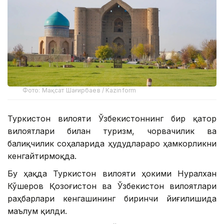
Фото: Мақсат Шағирбаев / Kazinform
Туркистон вилояти Ўзбекистоннинг бир қатор
вилоятлари билан туризм, чорвачилик ва
балиқчилик соҳаларида ҳудудлараро ҳамкорликни
кенгайтирмоқда.
Бу ҳақда Туркистон вилояти ҳокими Нуралхан
Кўшеров Қозоғистон ва Ўзбекистон вилоятлари
раҳбарлари кенгашининг биринчи йиғилишида
маълум қилди.