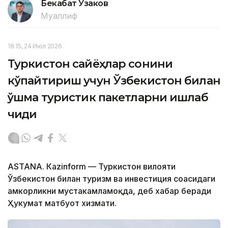
Бекабат Узаков
Муаллиф
18:15, 24 Июл 2026
Туркистон сайёҳлар сонини
кўпайтириш учун Ўзбекистон билан
қўшма туристик пакетларни ишлаб
чиқди
ASTANА. Кazinform — Туркистон вилояти
Ўзбекистон билан туризм ва инвестиция соҳасидаги
ҳамкорликни мустаҳкамламоқда, деб хабар беради
Ҳукумат матбуот хизмати.