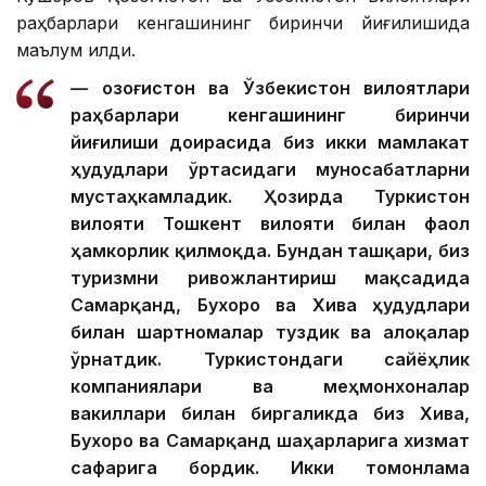
раҳбарлари кенгашининг биринчи йиғилишида
маълум қилди.
— Қозоғистон ва Ўзбекистон вилоятлари
раҳбарлари кенгашининг биринчи
йиғилиши доирасида биз икки мамлакат
ҳудудлари ўртасидаги муносабатларни
мустаҳкамладик. Ҳозирда Туркистон
вилояти Тошкент вилояти билан фаол
ҳамкорлик қилмоқда. Бундан ташқари, биз
туризмни ривожлантириш мақсадида
Самарқанд, Бухоро ва Хива ҳудудлари
билан шартномалар туздик ва алоқалар
ўрнатдик. Туркистондаги сайёҳлик
компаниялари ва меҳмонхоналар
вакиллари билан биргаликда биз Хива,
Бухоро ва Самарқанд шаҳарларига хизмат
сафарига бордик. Икки томонлама