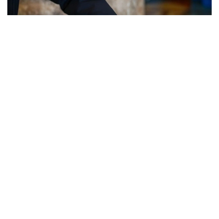
Фото: Мақсат Шағирбаев / Kazinform
Сайлов қонунчилигига кўра, соғлиғи ёки бошқа
асосли сабабларга кўра сайлов участкасига кела
олмайдиган фуқаролар уйда овоз беришлари
мумкин. Бунинг учун сайловчи овоз бериш
кунидан олдин рўйхатдан ўтган участка сайлов
комиссиясига ариза топшириши керак. Шундан
сўнг, комиссия аъзолари махсус ташилган сайлов