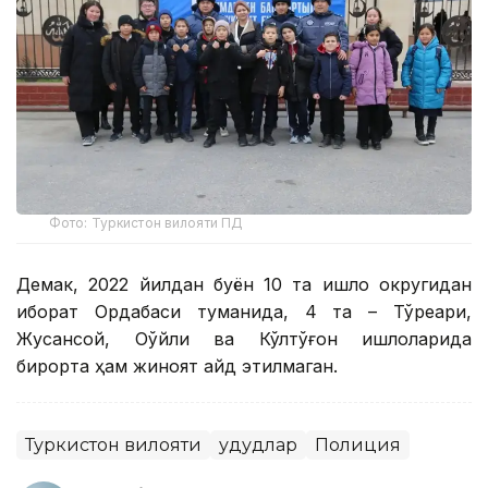
Фото: Туркистон вилояти ПД
Демак, 2022 йилдан буён 10 та қишлоқ округидан
иборат Ордабаси туманида, 4 та – Тўреариқ,
Жусансой, Оққўйли ва Кўлтўғон қишлоқларида
бирорта ҳам жиноят қайд этилмаган.
Туркистон вилояти
Ҳудудлар
Полиция