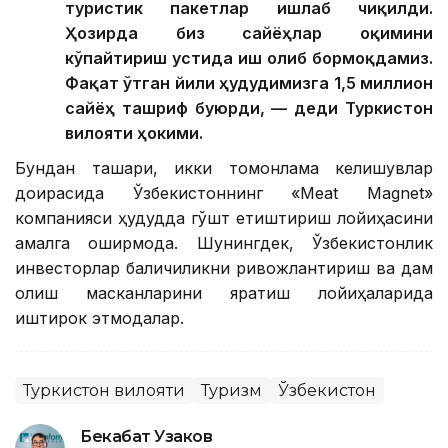
туристик пакетлар ишлаб чиқилди.
Ҳозирда биз сайёҳлар оқимини
кўпайтириш устида иш олиб бормоқдамиз.
Фақат ўтган йили ҳудудимизга 1,5 миллион
сайёҳ ташриф буюрди, — деди Туркистон
вилояти ҳокими.
Бундан ташқари, икки томонлама келишувлар
доирасида Ўзбекистоннинг «Meat Magnet»
компанияси ҳудудда гўшт етиштириш лойиҳасини
амалга оширмоқда. Шунингдек, Ўзбекистонлик
инвесторлар балиқчиликни ривожлантириш ва дам
олиш масканларини яратиш лойиҳаларида
иштирок этмоқдалар.
Туркистон вилояти
Туризм
Ўзбекистон
Бекабат Узаков