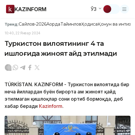
KAZINFORM
ЎЗ
Сайлов-2026
Ақорда
Тайинлов
Ҳодиса
Қонун ва интизо
Тренд:
10:40, 22 Январ 2024
Туркистон вилоятининг 4 та
қишлоғида жиноят қайд этилмади
TÚRKİSTAN. KAZINFORM - Туркистон вилоятида бир
неча йиллардан буён бирорта ҳам жиноят қайд
этилмаган қишлоқлар сони ортиб бормоқда, деб
хабар беради
Каzinform
.