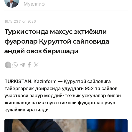
Муаллиф
16:15, 23 Июл 2026
Туркистонда махсус эҳтиёжли
фуқаролар Қурултой сайловида
қандай овоз беришади
TÜRKISTAN. Кazinform — Қурултой сайловига
тайёргарлик доирасида ҳудуддаги 952 та сайлов
участкаси зарур моддий-техник ускуналар билан
жиҳозланди ва махсус эҳтиёжли фуқаролар учун
қулайлик яратилди.