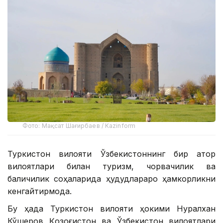
Фото: Мақсат Шағирбаев / Kazinform
Туркистон вилояти Ўзбекистоннинг бир қатор
вилоятлари билан туризм, чорвачилик ва
балиқчилик соҳаларида ҳудудлараро ҳамкорликни
кенгайтирмоқда.
Бу ҳақда Туркистон вилояти ҳокими Нуралхан
Кўшеров Қозоғистон ва Ўзбекистон вилоятлари