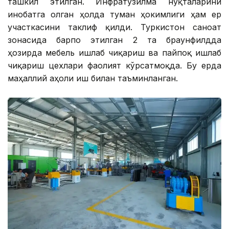
ташкил этилган. Инфратузилма нуқталарини
инобатга олган ҳолда туман ҳокимлиги ҳам ер
участкасини таклиф қилди. Туркистон саноат
зонасида барпо этилган 2 та браунфилдда
ҳозирда мебель ишлаб чиқариш ва пайпоқ ишлаб
чиқариш цехлари фаолият кўрсатмоқда. Бу ерда
маҳаллий аҳоли иш билан таъминланган.