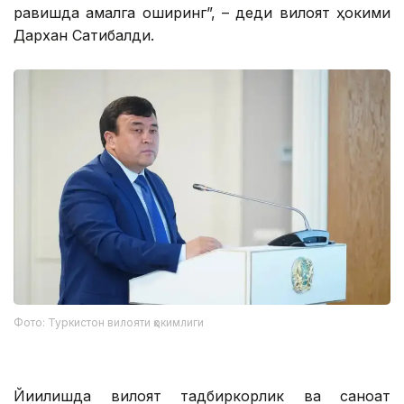
равишда амалга оширинг”, – деди вилоят ҳокими
Дархан Сатибалди.
Фото: Туркистон вилояти ҳокимлиги
Йиғилишда вилоят тадбиркорлик ва саноат