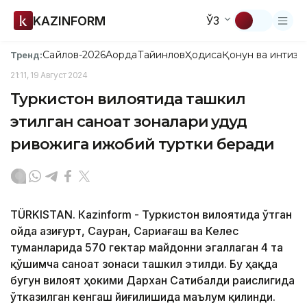
KAZINFORM
ЎЗ
Сайлов-2026
Ақорда
Тайинлов
Ҳодиса
Қонун ва интизо
Тренд:
21:11, 19 Август 2024
Туркистон вилоятида ташкил
этилган саноат зоналари ҳудуд
ривожига ижобий туртки беради
TÜRKISTAN. Кazinform - Туркистон вилоятида ўтган
ойда Қазиғурт, Сауран, Сариағаш ва Келес
туманларида 570 гектар майдонни эгаллаган 4 та
қўшимча саноат зонаси ташкил этилди. Бу ҳақда
бугун вилоят ҳокими Дархан Сатибалди раислигида
ўтказилган кенгаш йиғилишида маълум қилинди.