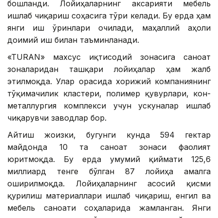
бошланди. Лойиҳаларнинг аксарияти мебель
ишлаб чиқариш соҳасига тўғри келади. Бу ерда ҳам
янги иш ўринлари очилади, маҳаллий аҳоли
доимий иш билан таъминланади.
«TURAN» махсус иқтисодий зонасига саноат
зоналаридан ташқари лойиҳалар ҳам жалб
этилмоқда. Улар орасида хорижий компаниянинг
тўқимачилик кластери, полимер қувурлари, кон-
металлургия комплекси учун ускуналар ишлаб
чиқарувчи заводлар бор.
Айтиш жоизки, бугунги кунда 594 гектар
майдонда 10 та саноат зонаси фаолият
юритмоқда. Бу ерда умумий қиймати 125,6
миллиард тенге бўлган 87 лойиҳа амалга
оширилмоқда. Лойиҳаларнинг асосий қисми
қурилиш материаллари ишлаб чиқариш, енгил ва
мебель саноати соҳаларида жамланган. Янги