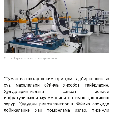
Фото: Туркистон вилояти ҳокимлиги
“Туман ва шаҳар ҳокимлари ҳам тадбиркорлик ва
сув масалалари бўйича ҳисобот тайёрласин.
Ҳудудларингиздаги саноат зонаси
инфратузилмаси муаммосини оптимал ҳал қилиш
зарур. Ҳудудни ривожлантириш бўйича алоҳида
лойиҳаларни ҳар томонлама излаб, тизимли