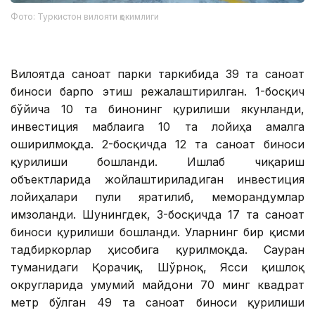
Фото: Туркистон вилояти ҳокимлиги
Вилоятда саноат парки таркибида 39 та саноат
биноси барпо этиш режалаштирилган. 1-босқич
бўйича 10 та бинонинг қурилиши якунланди,
инвестиция маблағига 10 та лойиҳа амалга
оширилмоқда. 2-босқичда 12 та саноат биноси
қурилиши бошланди. Ишлаб чиқариш
объектларида жойлаштириладиган инвестиция
лойиҳалари пули яратилиб, меморандумлар
имзоланди. Шунингдек, 3-босқичда 17 та саноат
биноси қурилиши бошланди. Уларнинг бир қисми
тадбиркорлар ҳисобига қурилмоқда. Сауран
туманидаги Қорачиқ, Шўрноқ, Ясси қишлоқ
округларида умумий майдони 70 минг квадрат
метр бўлган 49 та саноат биноси қурилиши