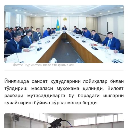
Фото: Туркистон вилояти ҳокимлиги
Йиғилишда саноат ҳудудларини лойиҳалар билан
тўлдириш масаласи муҳокама қилинди. Вилоят
раҳбари мутасаддиларга бу борадаги ишларни
кучайтириш бўйича кўрсатмалар берди.