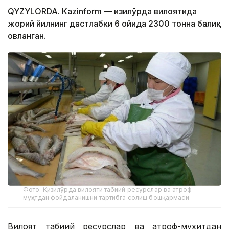
QYZYLORDA. Кazinform — Қизилўрда вилоятида
жорий йилнинг дастлабки 6 ойида 2300 тонна балиқ
овланган.
Фото: Қизилўрда вилояти табиий ресурслар ва атроф-
муҳитдан фойдаланишни тартибга солиш бошқармаси
Вилоят табиий ресурслар ва атроф-муҳитдан