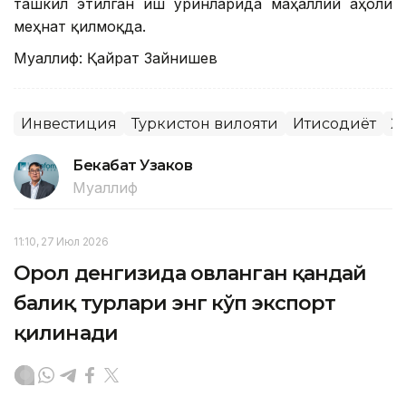
ташкил этилган иш ўринларида маҳаллий аҳоли
меҳнат қилмоқда.
Муаллиф: Қайрат Зайнишев
Инвестиция
Туркистон вилояти
Иқтисодиёт
Ҳ
Бекабат Узаков
Муаллиф
11:10, 27 Июл 2026
Орол денгизида овланган қандай
балиқ турлари энг кўп экспорт
қилинади