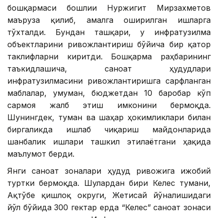
бошқармаси бошлиғи Нуржигит Мирзахметов
маъруза қилиб, амалга оширилган ишларга
тўхталди. Бундан ташқари, у инфратузилма
объектларини ривожлантириш бўйича бир қатор
таклифларни киритди. Бошқарма раҳбарининг
таъкидлашича, саноат ҳудудлари
инфратузилмасини ривожлантиришга сарфланган
маблағлар, умуман, бюджетдан 10 баробар кўп
сармоя жалб этиш имконини бермоқда.
Шунингдек, туман ва шаҳар ҳокимликлари билан
биргаликда ишлаб чиқариш майдонларида
шанбалик ишлари ташкил этилаётгани ҳақида
маълумот берди.
Янги саноат зоналари ҳудуд ривожига ижобий
туртки бермоқда. Шулардан бири Келес тумани,
Ақтўбе қишлоқ округи, Жетисай йўналишидаги
йўл бўйида 300 гектар ерда “Келес” саноат зонаси