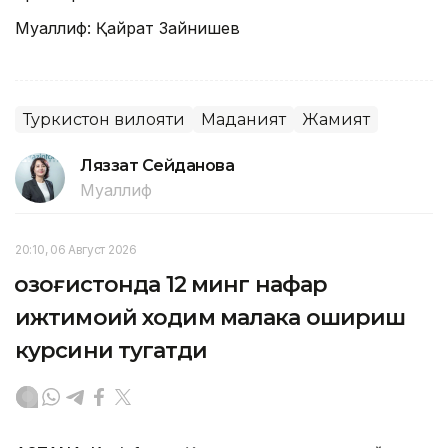
Муаллиф: Қайрат Зайнишев
Туркистон вилояти
Маданият
Жамият
Ляззат Сейданова
Муаллиф
20:10, 06 Август 2026
Қозоғистонда 12 минг нафар
ижтимоий ходим малака ошириш
курсини тугатди