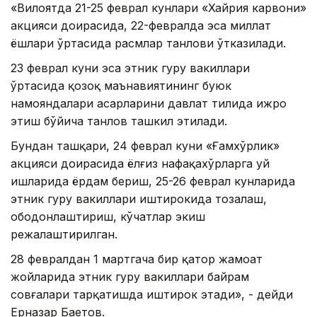
«Вилоятда 21-25 феврал кунлари «Хайрия карвони»
акцияси доирасида, 22-февралда эса миллат
ёшлари ўртасида расмлар танлови ўтказилади.
23 феврал куни эса этник гуруҳ вакиллари
ўртасида қозоқ маънавиятининг буюк
намояндалари асарларини давлат тилида ижро
этиш бўйича танлов ташкил этилади.
Бундан ташқари, 24 феврал куни «Ғамхўрлик»
акцияси доирасида ёлғиз нафақахўрларга уй
ишларида ёрдам бериш, 25-26 феврал кунларида
этник гуруҳ вакиллари иштирокида тозалаш,
ободонлаштириш, кўчатлар экиш
режалаштирилган.
28 февралдан 1 мартгача бир қатор жамоат
жойларида этник гуруҳ вакиллари байрам
совғалари тарқатишда иштирок этади», - дейди
Ерназар Баетов.