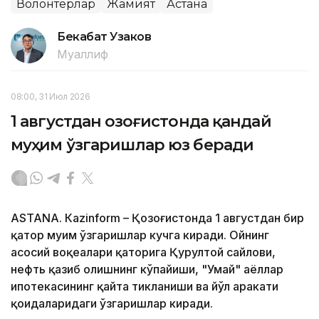
Волонтёрлар
Жамият
Астана
Бекабат Узаков
Муаллиф
08:00, 31 Июл 2026
1 августдан Қозоғистонда қандай
муҳим ўзгаришлар юз беради
ASTANА. Кazinform – Қозоғистонда 1 августдан бир
қатор муҳим ўзгаришлар кучга киради. Ойнинг
асосий воқеалари қаторига Қурултой сайлови,
нефть қазиб олишнинг кўпайиши, "Умай" аёллар
ипотекасининг қайта тикланиши ва йўл ҳаракати
қоидаларидаги ўзгаришлар киради.