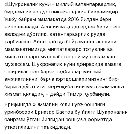
«Шукроналик куни - миллий ватанпарварлик,
бирдамлик ва дўстликнинг ёрқин байрамидир.
Ушбу байрам мамлакатда 2016 йилдан бери
нишонланади. Асосий мақсадлардан бири - ёш
авлодни дўстлик, ватанпарварлик руҳида
тарбиялаш. Айни пайтда байрамнинг асосини
мамлакатимизда миллатлараро тотувлик ва
миллатлараро муносабатларни мустаҳкамлаш
мужассам. Шукроналик куни доирасида амалга
оширилаётган барча тадбирлар миллий
ҳамжиҳатликни, барча юртдошларимизнинг бир-
бирига дўстлиги, меҳр-оқибатини мустаҳкамлашга
хизмат қилади», – дейди Тимур Қурбанули.
Брифингда «Оммавий келишув» бошлиғи
ўринбосари Ерназар Баетов бу йилги Шукроналик
байрами ўтган йилгидан бошқача форматда
ўтказилишини таъкидлади.