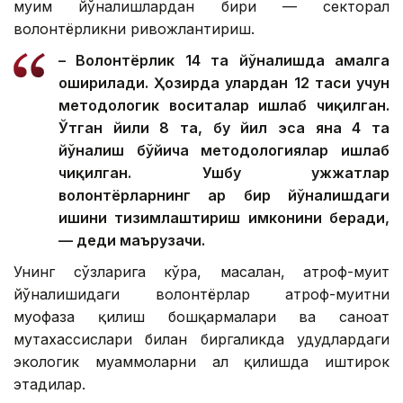
муҳим йўналишлардан бири — секторал
волонтёрликни ривожлантириш.
– Волонтёрлик 14 та йўналишда амалга
оширилади. Ҳозирда улардан 12 таси учун
методологик воситалар ишлаб чиқилган.
Ўтган йили 8 та, бу йил эса яна 4 та
йўналиш бўйича методологиялар ишлаб
чиқилган. Ушбу ҳужжатлар
волонтёрларнинг ҳар бир йўналишдаги
ишини тизимлаштириш имконини беради,
— деди маърузачи.
Унинг сўзларига кўра, масалан, атроф-муҳит
йўналишидаги волонтёрлар атроф-муҳитни
муҳофаза қилиш бошқармалари ва саноат
мутахассислари билан биргаликда ҳудудлардаги
экологик муаммоларни ҳал қилишда иштирок
этадилар.