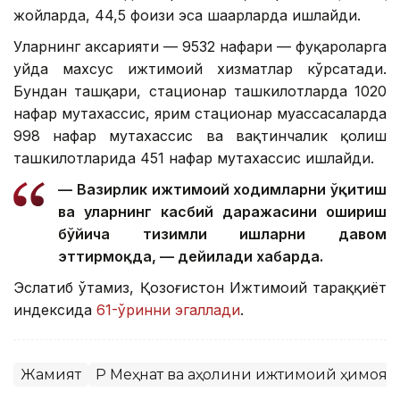
жойларда, 44,5 фоизи эса шаҳарларда ишлайди.
Уларнинг аксарияти — 9532 нафари — фуқароларга
уйда махсус ижтимоий хизматлар кўрсатади.
Бундан ташқари, стационар ташкилотларда 1020
нафар мутахассис, ярим стационар муассасаларда
998 нафар мутахассис ва вақтинчалик қолиш
ташкилотларида 451 нафар мутахассис ишлайди.
— Вазирлик ижтимоий ходимларни ўқитиш
ва уларнинг касбий даражасини ошириш
бўйича тизимли ишларни давом
эттирмоқда, — дейилади хабарда.
Эслатиб ўтамиз, Қозоғистон Ижтимоий тараққиёт
индексида
61-ўринни эгаллади
.
Жамият
ҚР Меҳнат ва аҳолини ижтимоий ҳимоя