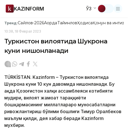
KAZINFORM
ЎЗ
Сайлов-2026
Ақорда
Тайинлов
Ҳодиса
Қонун ва интизо
Тренд:
10:38, 18 Феврал 2023
Туркистон вилоятида Шукрона
куни нишонланади
TÚRKİSTAN. Kazinform – Туркистон вилоятида
Шукрона куни 10 кун давомида нишонланади. Бу
ҳақда Қозоғистон халқи ассамблеяси котибияти
мудири, вилоят жамоат тараққиёти
бошқармасининг миллатлараро муносабатларни
ривожлантириш бўлими бошлиғи Тимур Оралбеков
маълум қилди, дея хабар беради Kazinform
мухбири.