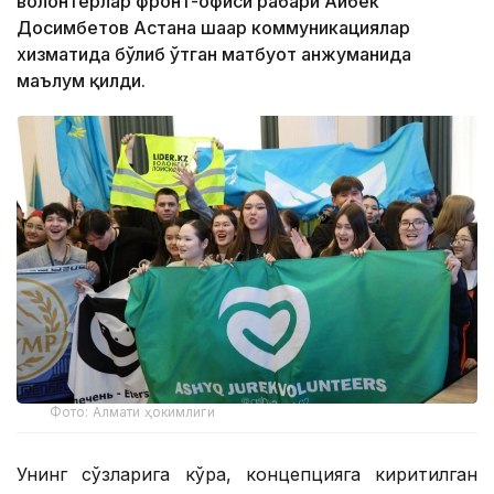
волонтёрлар фронт-офиси раҳбари Айбек
Досимбетов Астана шаҳар коммуникациялар
хизматида бўлиб ўтган матбуот анжуманида
маълум қилди.
Фото: Алмати ҳокимлиги
Унинг сўзларига кўра, концепцияга киритилган