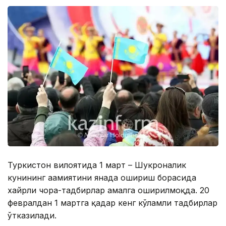
Туркистон вилоятида 1 март – Шукроналик
кунининг аҳамиятини янада ошириш борасида
хайрли чора-тадбирлар амалга оширилмоқда. 20
февралдан 1 мартга қадар кенг кўламли тадбирлар
ўтказилади.