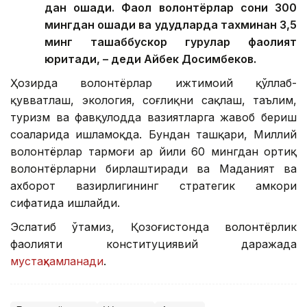
дан ошади. Фаол волонтёрлар сони 300
мингдан ошади ва ҳудудларда тахминан 3,5
минг ташаббускор гуруҳлар фаолият
юритади, – деди Айбек Досимбеков.
Ҳозирда волонтёрлар ижтимоий қўллаб-
қувватлаш, экология, соғлиқни сақлаш, таълим,
туризм ва фавқулодда вазиятларга жавоб бериш
соҳаларида ишламоқда. Бундан ташқари, Миллий
волонтёрлар тармоғи ҳар йили 60 мингдан ортиқ
волонтёрларни бирлаштиради ва Маданият ва
ахборот вазирлигининг стратегик ҳамкори
сифатида ишлайди.
Эслатиб ўтамиз, Қозоғистонда волонтёрлик
фаолияти конституциявий даражада
мустаҳкамланади
.