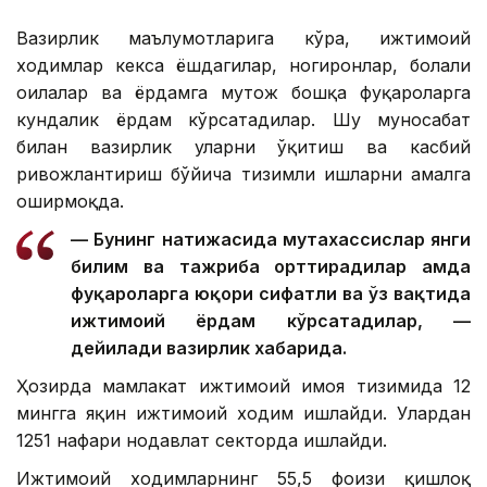
Вазирлик маълумотларига кўра, ижтимоий
ходимлар кекса ёшдагилар, ногиронлар, болали
оилалар ва ёрдамга муҳтож бошқа фуқароларга
кундалик ёрдам кўрсатадилар. Шу муносабат
билан вазирлик уларни ўқитиш ва касбий
ривожлантириш бўйича тизимли ишларни амалга
оширмоқда.
— Бунинг натижасида мутахассислар янги
билим ва тажриба орттирадилар ҳамда
фуқароларга юқори сифатли ва ўз вақтида
ижтимоий ёрдам кўрсатадилар, —
дейилади вазирлик хабарида.
Ҳозирда мамлакат ижтимоий ҳимоя тизимида 12
мингга яқин ижтимоий ходим ишлайди. Улардан
1251 нафари нодавлат секторда ишлайди.
Ижтимоий ходимларнинг 55,5 фоизи қишлоқ