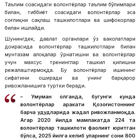
Таълим соҳасидаги волонтёрлар таълим бўлимлари
билан, тиббиёт соҳасидаги волонтёрлар эса
соғлиқни сақлаш ташкилотлари ва шифокорлар
билан ишлайди.
Шунингдек, давлат органлари ўз ваколатлари
доирасида волонтёрлар ташкилотлари билан
мунтазам алоқалар ўрнатишни ва волонтёрлар
учун махсус тренинглар ташкил қилишни
режалаштирмоқда. Бу волонтёрлар ишининг
сифатини оширади ва унинг барқарор
ривожланишига туртки беради.
– Умуман олганда, бугунги кунда
волонтёрлар ҳаракати Қозоғистоннинг
барча ҳудудларида жадал ривожланмоқда.
Агар 2020 йилда мамлакатда 224 та
волонтёрлар ташкилоти фаолият юритган
бўлса, 2025 йилга келиб уларнинг сони 800