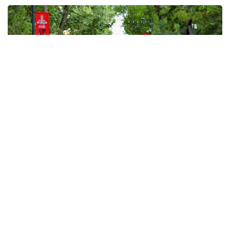
Фото: Виктор Федюнин / Kazinform
Август ойида Қозоғистонда бўлиб ўтадиган энг
муҳим воқеалардан бири — Қурултой сайловлари. У
23 август куни бўлиб ўтади. Эслатиб ўтамиз,
Давлат раҳбари 1 июль куни "Қозоғистон
Республикаси Қурултой сайловини тайинлаш