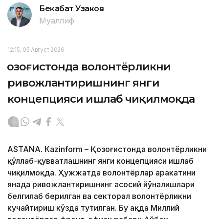
Бекабат Узаков
Муаллиф
12:15, 05 Август 2026
Қозоғистонда волонтёрликни
ривожлантиришнинг янги
концепцияси ишлаб чиқилмоқда
ASTANА. Кazinform – Қозоғистонда волонтёрликни
қўллаб-қувватлашнинг янги концепцияси ишлаб
чиқилмоқда. Ҳужжатда волонтёрлар ҳаракатини
янада ривожлантиришнинг асосий йўналишлари
белгилаб берилган ва секторал волонтёрликни
кучайтириш кўзда тутилган. Бу ҳақда Миллий