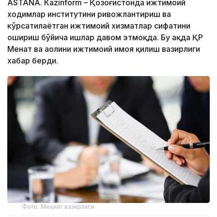
ASTANА. Кazinform – Қозоғистонда ижтимоий
ходимлар институтини ривожлантириш ва
кўрсатилаётган ижтимоий хизматлар сифатини
ошириш бўйича ишлар давом этмоқда. Бу ҳақда ҚР
Меҳнат ва аҳолини ижтимоий ҳимоя қилиш вазирлиги
хабар берди.
Фото: Меҳнат вазирлиги