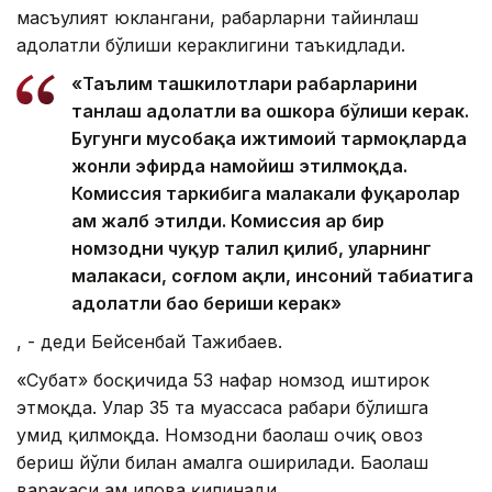
масъулият юклангани, раҳбарларни тайинлаш
адолатли бўлиши кераклигини таъкидлади.
«Таълим ташкилотлари раҳбарларини
танлаш адолатли ва ошкора бўлиши керак.
Бугунги мусобақа ижтимоий тармоқларда
жонли эфирда намойиш этилмоқда.
Комиссия таркибига малакали фуқаролар
ҳам жалб этилди. Комиссия ҳар бир
номзодни чуқур таҳлил қилиб, уларнинг
малакаси, соғлом ақли, инсоний табиатига
адолатли баҳо бериши керак»
, - деди Бейсенбай Тажибаев.
«Суҳбат» босқичида 53 нафар номзод иштирок
этмоқда. Улар 35 та муассаса раҳбари бўлишга
умид қилмоқда. Номзодни баҳолаш очиқ овоз
бериш йўли билан амалга оширилади. Баҳолаш
варақаси ҳам илова қилинади.