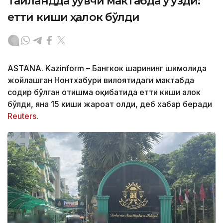
Таиландда ўқувчи мактабда ўқ узди:
етти киши ҳалок бўлди
ASTANA. Kazinform – Бангкок шаҳрининг шимолида
жойлашган Нонтхабури вилоятидаги мактабда
содир бўлган отишма оқибатида етти киши ҳалок
бўлди, яна 15 киши жароҳат олди, деб хабар беради
Reuters
.