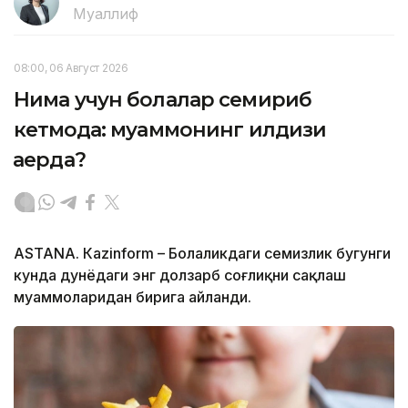
Муаллиф
08:00, 06 Август 2026
Нима учун болалар семириб
кетмоқда: муаммонинг илдизи
қаерда?
ASTANА. Кazinform – Болаликдаги семизлик бугунги
кунда дунёдаги энг долзарб соғлиқни сақлаш
муаммоларидан бирига айланди.