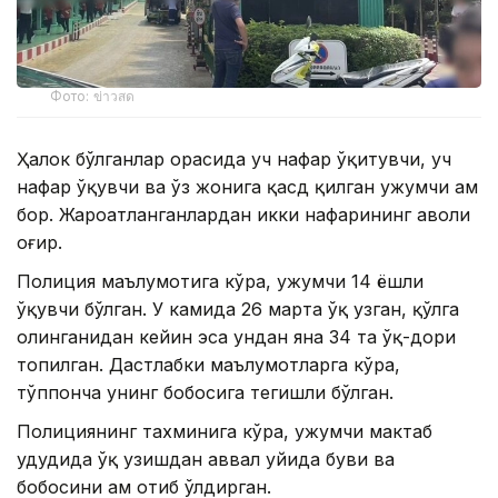
Фото: ข่าวสด
Ҳалок бўлганлар орасида уч нафар ўқитувчи, уч
нафар ўқувчи ва ўз жонига қасд қилган ҳужумчи ҳам
бор. Жароҳатланганлардан икки нафарининг аҳволи
оғир.
Полиция маълумотига кўра, ҳужумчи 14 ёшли
ўқувчи бўлган. У камида 26 марта ўқ узган, қўлга
олинганидан кейин эса ундан яна 34 та ўқ-дори
топилган. Дастлабки маълумотларга кўра,
тўппонча унинг бобосига тегишли бўлган.
Полициянинг тахминига кўра, ҳужумчи мактаб
ҳудудида ўқ узишдан аввал уйида буви ва
бобосини ҳам отиб ўлдирган.