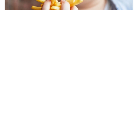
Фото: Freepik
Жаҳон соғлиқни сақлаш ташкилотининг 2025 йил
учун янгиланган маълумотларига кўра, 2022 йилда
дунёда 5-19 ёшдаги 390 миллиондан ортиқ
болалар ва ўсмирлар ортиқча вазнга эга эдилар.
Улардан 160 миллиони семиз эди. Бу тенденция
Қозоғистонни четлаб ўтмади. Нима учун болалар
вазн орттирмоқда ва унинг олдини олиш
мумкинми? Кazinform мухбири бу масалани таҳлил
қилди.