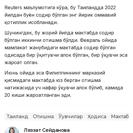
Reuters маълумотига кўра, бу Таиландда 2022
йилдан буён содир бўлган энг йирик оммавий
қотиллик ҳисобланади.
Шунингдек, бу жорий йилда мактабда содир
бўлган иккинчи отишма бўлди. Февраль ойида
мамлакат жанубидаги мактабда содир бўлган
ҳодисада бир ўқитувчи ҳалок бўлган, бир ўқувчи эса
жароҳат олган.
Июнь ойида эса Филиппиннинг марказий
қисмидаги мактабда юз берган отишма
натижасида уч нафар ўқувчи ҳалок бўлиб, камида
20 киши жароҳатланган эди.
Таиланд
Отишма
Ўқувчилар
Ҳодиса
Мактабл
Ляззат Сейданова