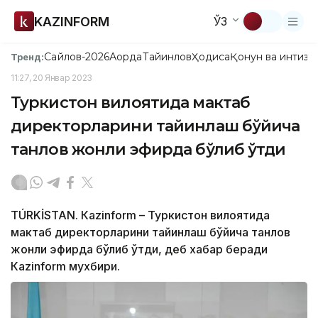
KAZINFORM
ЎЗ
Сайлов-2026
Ақорда
Тайинлов
Ҳодиса
Қонун ва интизо
Тренд:
11:27, 20 Январ 2023
Туркистон вилоятида мактаб
директорларини тайинлаш бўйича
танлов жонли эфирда бўлиб ўтди
TÚRKİSTAN. Кazinform – Туркистон вилоятида
мактаб директорларини тайинлаш бўйича танлов
жонли эфирда бўлиб ўтди, деб хабар беради
Кazinform мухбири.