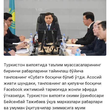
Туркистон вилоятида таълим муассасаларининг
биринчи раҳбарларини тайинлаш бўйича
танловнинг «Суҳбат» босқичи бўлиб ўтди. Асосий
жиҳати шундаки, танловнинг ҳал қилувчи босқичи
Facebook ижтимоий тармоғида жонли эфирда
ўтказилди. Туркистон вилояти ҳокими ўринбосари
Бейсенбай Тажибаев ўқув марказлари раҳбарлари
ва умуман ўқитувчилар зиммасига муҳим