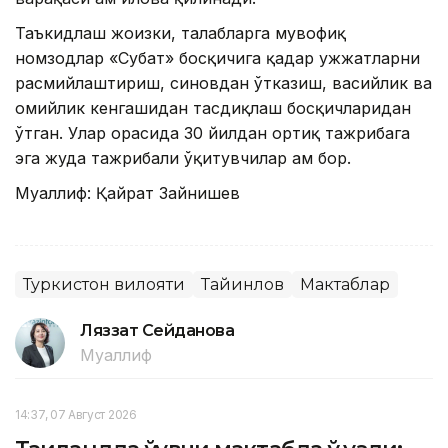
Таъкидлаш жоизки, талабларга мувофиқ
номзодлар «Суҳбат» босқичига қадар ҳужжатларни
расмийлаштириш, синовдан ўтказиш, васийлик ва
ҳомийлик кенгашидан тасдиқлаш босқичларидан
ўтган. Улар орасида 30 йилдан ортиқ тажрибага
эга жуда тажрибали ўқитувчилар ҳам бор.
Муаллиф: Қайрат Зайнишев
Туркистон вилояти
Тайинлов
Мактаблар
Ляззат Сейданова
Муаллиф
14:37, 07 Август 2026