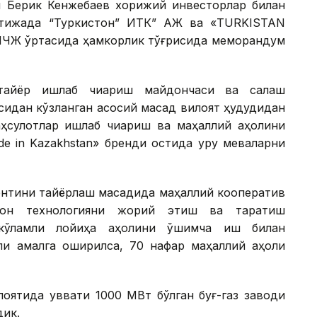
си Берик Кенжебаев хорижий инвесторлар билан
атижада “Туркистон” ИТК” АЖ ва «TURKISTAN
ЧЖ ўртасида ҳамкорлик тўғрисида меморандум
тайёр ишлаб чиқариш майдончаси ва сақлаш
идан кўзланган асосий мақсад вилоят ҳудудидан
маҳсулотлар ишлаб чиқариш ва маҳаллий аҳолини
 in Kazakhstan» бренди остида қуруқ меваларни
ентини тайёрлаш мақсадида маҳаллий кооператив
ион технологияни жорий этиш ва тарқатиш
 кўламли лойиҳа аҳолини қўшимча иш билан
лиқ амалга оширилса, 70 нафар маҳаллий аҳоли
лоятида қуввати 1000 МВт бўлган буғ-газ заводи
дик.