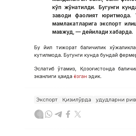
кўп жўнатилди. Бугунги кунд
заводи фаолият юритмоқда. 
мамлакатларига экспорт қилиш
мавжуд, — дейилади хабарда.
Бу йил тижорат балиқчилик хўжаликла
кутилмоқда. Бугунги кунда бундай ферме
Эслатиб ўтамиз, Қозоғистонда балиқч
эканлиги ҳақида
ёзган
эдик.
Экспорт
Қизилўрда
Ҳудудларни ри