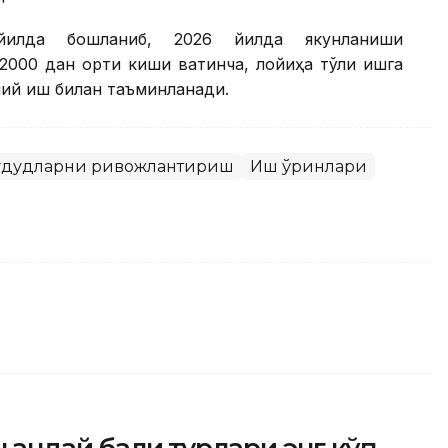
йилда бошланиб, 2026 йилда якунланиши
00 дан ортиқ киши вақтинча, лойиҳа тўлиқ ишга
мий иш билан таъминланади.
Ҳудудларни ривожлантириш
Иш ўринлари