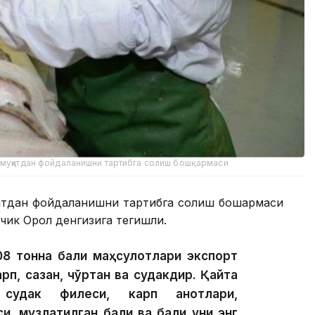
-муҳитдан фойдаланишни тартибга солиш бошқармаси
итдан фойдаланишни тартибга солиш бошқармаси
чик Орол денгизига тегишли.
08 тонна балиқ маҳсулотлари экспорт
арп, сазан, чўртан ва судакдир. Қайта
 судак филеси, карп қанотлари,
и, музлатилган балиқ ва балиқ уни энг