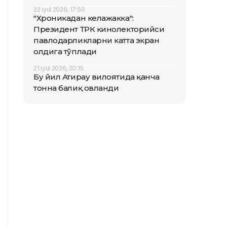
22 iyul 2026, 17:50
"Хроникадан келажакка":
Президент ТРК кинолекторийси
павлодарликларни катта экран
олдига тўплади
21 iyul 2026, 20:15
Бу йил Атирау вилоятида қанча
тонна балиқ овланди