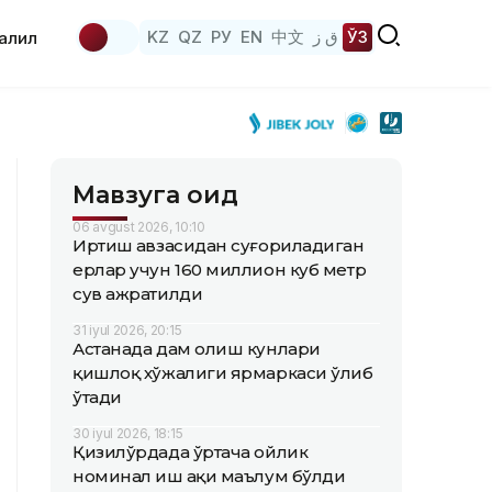
KZ
QZ
РУ
EN
中文
ق ز
ЎЗ
аҳлил
Мавзуга оид
06 avgust 2026, 10:10
Иртиш ҳавзасидан суғориладиган
ерлар учун 160 миллион куб метр
сув ажратилди
31 iyul 2026, 20:15
Астанада дам олиш кунлари
қишлоқ хўжалиги ярмаркаси ўлиб
ўтади
30 iyul 2026, 18:15
Қизилўрдада ўртача ойлик
номинал иш ҳақи маълум бўлди