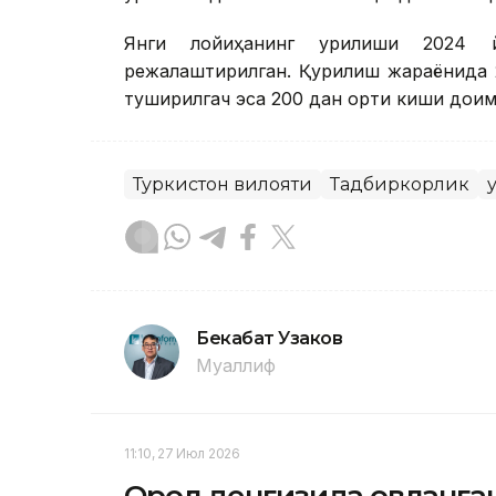
Янги лойиҳанинг қурилиши 2024 
режалаштирилган. Қурилиш жараёнида 20
туширилгач эса 200 дан ортиқ киши дои
Туркистон вилояти
Тадбиркорлик
Бекабат Узаков
Муаллиф
11:10, 27 Июл 2026