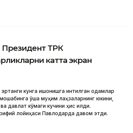
: Президент ТРК
рликларни катта экран
а эртанги кунга ишонишга интилган одамлар
томошабинга ўша муҳим лаҳзаларнинг юкини,
ва давлат кўмаги кучини ҳис қилди.
рифий лойиҳаси Павлодарда давом этди.