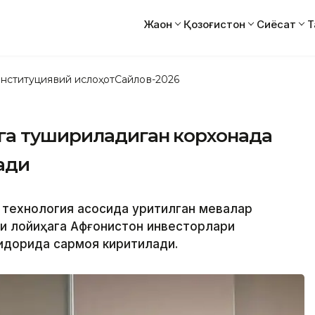
Жаҳон
Қозоғистон
Сиёсат
Т
нституциявий ислоҳот
Сайлов-2026
га тушириладиган корхонада
ади
и технология асосида қуритилган мевалар
ги лойиҳага Афғонистон инвесторлари
қдорида сармоя киритилади.