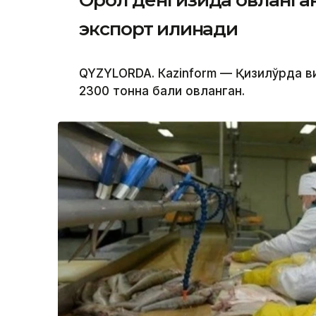
Орол денгизида овланган 
экспорт қилинади
QYZYLORDA. Кazinform — Қизилўрда в
2300 тонна балиқ овланган.