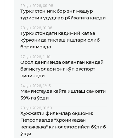
29 iyul 2026, 09:08
Туркистон илк бор энг машҳур
туристик ҳудудлар рўйхатига кирди
28 iyul 2026, 10:36
Туркистондаги қадимий қалъа
қўрғонида тиклаш ишлари олиб
борилмоқда
27 iyul 2026, 11:10
Орол денгизида овланган қандай
балиқ турлари энг кўп экспорт
қилинади
24 iyul 2026, 12:15
Манғистауда қайта ишлаш саноати
39% га ўсди
23 iyul 2026, 18:50
Ҳужжатли фильмлар оқшоми:
Петропавлда "Хроникадан
келажакка" кинолекторийси бўлиб
ўтди