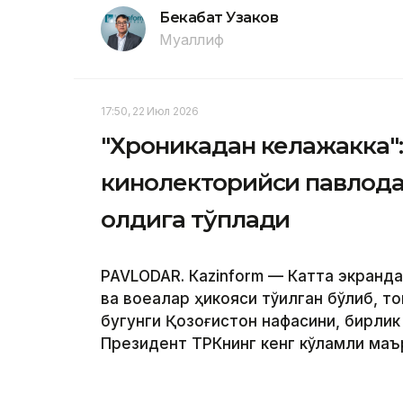
Бекабат Узаков
Муаллиф
17:50, 22 Июл 2026
"Хроникадан келажакка"
кинолекторийси павлода
олдига тўплади
PAVLODAR. Кazinform — Катта экранд
ва воқеалар ҳикояси тўқилган бўлиб, 
бугунги Қозоғистон нафасини, бирлик 
Президент ТРКнинг кенг кўламли маъ