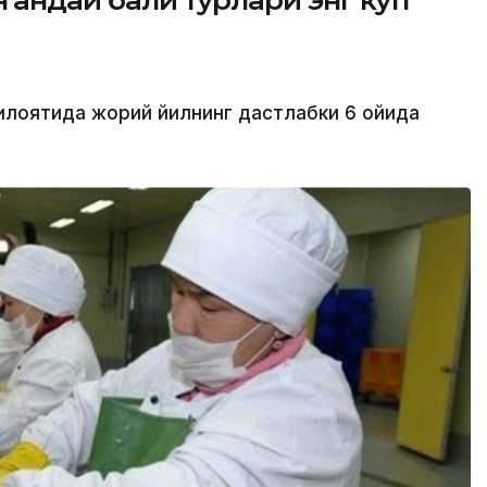
қандай балиқ турлари энг кўп
илоятида жорий йилнинг дастлабки 6 ойида