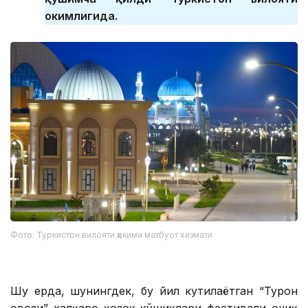
ҳокимлигида.
Фото: Туркистон вилояти ҳокими матбуот хизмати
Шу ерда, шунингдек, бу йил кутилаётган “Турон