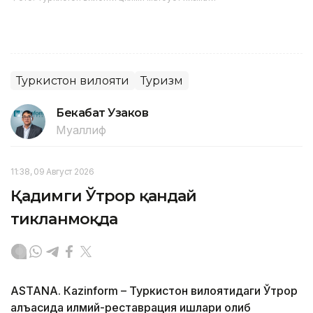
Туркистон вилояти
Туризм
Бекабат Узаков
Муаллиф
11:38, 09 Август 2026
Қадимги Ўтрор қандай
тикланмоқда
ASTANА. Кazinform – Туркистон вилоятидаги Ўтрор
қалъасида илмий-реставрация ишлари олиб