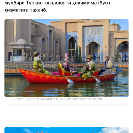
мухбири Туркистон вилояти ҳокими матбуот
хизматига таяниб.
Фото: Туркистон вилояти ҳокими матбуот хизмати