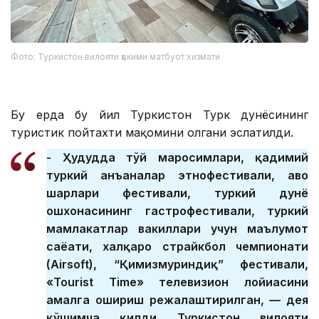
Фото: Туркистон вилояти ҳокими матбуот хизмати
Бу ерда бу йил Туркистон Турк дунёсининг
туристик пойтахти мақомини олгани эслатилди.
- Ҳудудда тўй маросимлари, қадимий
туркий анъаналар этнофестивали, ҳаво
шарлари фестивали, туркий дунё
ошхонасининг гастрофестивали, туркий
мамлакатлар вакиллари учун маълумот
саёҳати, халқаро страйкбол чемпионати
(Airsoft), “Қимизмуриндиқ” фестивали,
«Tourist Time» телевизион лойиҳасини
амалга ошириш режалаштирилган, — дея
қўшимча қилди Туркистон вилояти