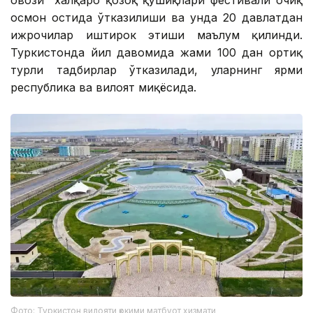
овози” халқаро қозоқ қўшиқлари фестивали очиқ
осмон остида ўтказилиши ва унда 20 давлатдан
ижрочилар иштирок этиши маълум қилинди.
Туркистонда йил давомида жами 100 дан ортиқ
турли тадбирлар ўтказилади, уларнинг ярми
республика ва вилоят миқёсида.
Фото: Туркистон вилояти ҳокими матбуот хизмати