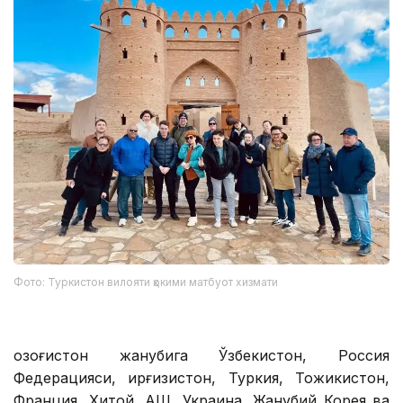
Фото: Туркистон вилояти ҳокими матбуот хизмати
Қозоғистон жанубига Ўзбекистон, Россия
Федерацияси, Қирғизистон, Туркия, Тожикистон,
Франция, Хитой, АҚШ, Украина, Жанубий Корея ва