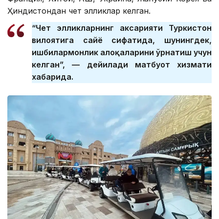
Ҳиндистондан чет элликлар келган.
“Чет элликларнинг аксарияти Туркистон
вилоятига сайёҳ сифатида, шунингдек,
ишбилармонлик алоқаларини ўрнатиш учун
келган”, — дейилади матбуот хизмати
хабарида.