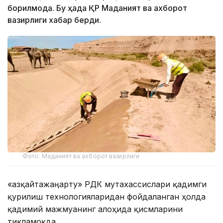
борилмоқда. Бу ҳақда ҚР Маданият ва ахборот
вазирлиги хабар берди.
Фото: Маданият ва ахборот вазирлиги
«Қазқайтажаңарту» РДК мутахассислари қадимги
қурилиш технологияларидан фойдаланган ҳолда
қадимий мажмуанинг алоҳида қисмларини
тикламоқда.