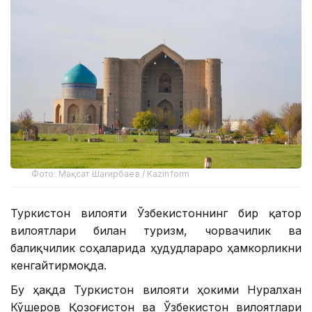
Фото: Мақсат Шағирбаев / Kazinform
Туркистон вилояти Ўзбекистоннинг бир қатор
вилоятлари билан туризм, чорвачилик ва
балиқчилик соҳаларида ҳудудлараро ҳамкорликни
кенгайтирмоқда.
Бу ҳақда Туркистон вилояти ҳокими Нуралхан
Кўшеров Қозоғистон ва Ўзбекистон вилоятлари