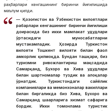
раҳбарлари кенгашининг биринчи йиғилишида
маълум қилди.
— Қозоғистон ва Ўзбекистон вилоятлари
раҳбарлари кенгашининг биринчи йиғилиши
доирасида биз икки мамлакат ҳудудлари
ўртасидаги муносабатларни
мустаҳкамладик. Ҳозирда Туркистон
вилояти Тошкент вилояти билан фаол
ҳамкорлик қилмоқда. Бундан ташқари, биз
туризмни ривожлантириш мақсадида
Самарқанд, Бухоро ва Хива ҳудудлари
билан шартномалар туздик ва алоқалар
ўрнатдик. Туркистондаги сайёҳлик
компаниялари ва меҳмонхоналар вакиллари
билан биргаликда биз Хива, Бухоро ва
Самарқанд шаҳарларига хизмат сафарига
бордик. Икки томонлама туристик