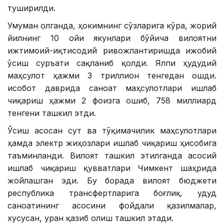
туширилди.
Умуман олганда, ҳокимнинг сўзларига кўра, жорий
йилнинг 10 ойи якунлари бўйича вилоятни
ижтимоий-иқтисодий ривожлантиришда ижобий
ўсиш суръати сақланиб қолди. Ялпи ҳудудий
маҳсулот ҳажми 3 триллион тенгедан ошди.
Ҳисобот даврида саноат маҳсулотлари ишлаб
чиқариш ҳажми 2 фоизга ошиб, 758 миллиард
тенгени ташкил этди.
Ўсиш асосан сут ва тўқимачилик маҳсулотлари
ҳамда электр жиҳозлари ишлаб чиқариш ҳисобига
таъминланди. Вилоят ташкил этилганда асосий
ишлаб чиқариш қувватлари Чимкент шаҳрида
жойлашган эди. Бу борада вилоят бюджети
республика трансфертларига боғлиқ. Ҳудуд
саноатининг асосини фойдали қазилмалар,
хусусан, уран қазиб олиш ташкил этади.