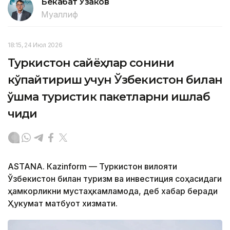
Бекабат Узаков
Муаллиф
18:15, 24 Июл 2026
Туркистон сайёҳлар сонини
кўпайтириш учун Ўзбекистон билан
қўшма туристик пакетларни ишлаб
чиқди
ASTANА. Кazinform — Туркистон вилояти
Ўзбекистон билан туризм ва инвестиция соҳасидаги
ҳамкорликни мустаҳкамламоқда, деб хабар беради
Ҳукумат матбуот хизмати.