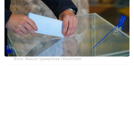
Фото: Мақсат Шағирбаев / Kazinform
Сайлов қонунчилигига кўра, соғлиғи ёки бошқа
асосли сабабларга кўра сайлов участкасига кела
олмайдиган фуқаролар уйда овоз беришлари
мумкин. Бунинг учун сайловчи овоз бериш
кунидан олдин рўйхатдан ўтган участка сайлов
комиссиясига ариза топшириши керак. Шундан
сўнг, комиссия аъзолари махсус ташилган сайлов
қутиси билан фуқаронинг яшаш жойига бориб,