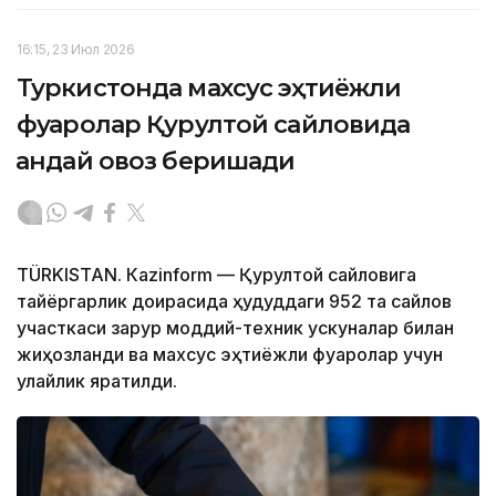
16:15, 23 Июл 2026
Туркистонда махсус эҳтиёжли
фуқаролар Қурултой сайловида
қандай овоз беришади
TÜRKISTAN. Кazinform — Қурултой сайловига
тайёргарлик доирасида ҳудуддаги 952 та сайлов
участкаси зарур моддий-техник ускуналар билан
жиҳозланди ва махсус эҳтиёжли фуқаролар учун
қулайлик яратилди.