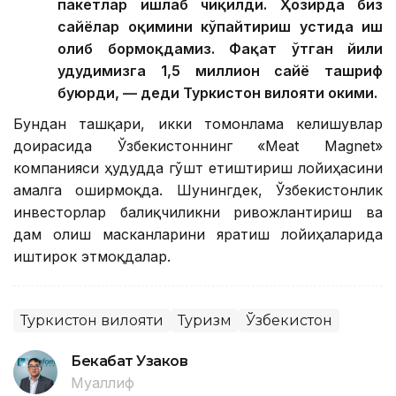
пакетлар ишлаб чиқилди. Ҳозирда биз
сайёҳлар оқимини кўпайтириш устида иш
олиб бормоқдамиз. Фақат ўтган йили
ҳудудимизга 1,5 миллион сайёҳ ташриф
буюрди, — деди Туркистон вилояти ҳокими.
Бундан ташқари, икки томонлама келишувлар
доирасида Ўзбекистоннинг «Meat Magnet»
компанияси ҳудудда гўшт етиштириш лойиҳасини
амалга оширмоқда. Шунингдек, Ўзбекистонлик
инвесторлар балиқчиликни ривожлантириш ва
дам олиш масканларини яратиш лойиҳаларида
иштирок этмоқдалар.
Туркистон вилояти
Туризм
Ўзбекистон
Бекабат Узаков
Муаллиф