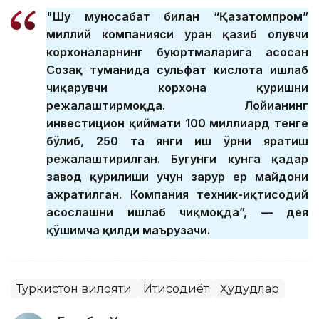
"Шу муносабат билан “Қазатомпром”
миллий компанияси уран қазиб олувчи
корхоналарнинг буюртмаларига асосан
Созақ туманида сульфат кислота ишлаб
чиқарувчи корхона қуришни
режалаштирмоқда. Лойиҳанинг
инвестицион қиймати 100 миллиард тенге
бўлиб, 250 та янги иш ўрни яратиш
режалаштирилган. Бугунги кунга қадар
завод қурилиши учун зарур ер майдони
ажратилган. Компания техник-иқтисодий
асослашни ишлаб чиқмоқда”, — дея
қўшимча қилди маърузачи.
Туркистон вилояти
Иқтисодиёт
Ҳудудлар