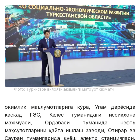
Фото: Туркистон вилояти ҳокимлиги матбуот хизмати
Ҳокимлик маълумотларига кўра, Угам дарёсида
каскад ГЭС, Келес туманидаги иссиқхона
мажмуаси, Ордабаси туманида нефть
маҳсулотларини қайта ишлаш заводи, Отирар ва
Сауран туманларида қуёш электр станциялари,