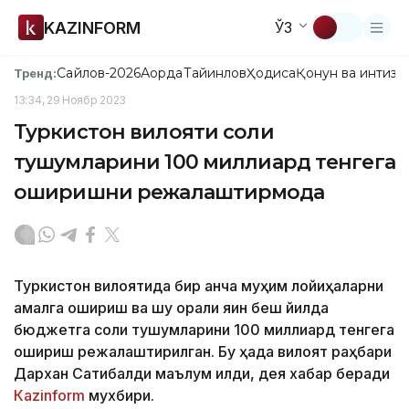
KAZINFORM
ЎЗ
Сайлов-2026
Ақорда
Тайинлов
Ҳодиса
Қонун ва интизо
Тренд:
13:34, 29 Ноябр 2023
Туркистон вилояти солиқ
тушумларини 100 миллиард тенгега
оширишни режалаштирмоқда
Туркистон вилоятида бир қанча муҳим лойиҳаларни
амалга ошириш ва шу орқали яқин беш йилда
бюджетга солиқ тушумларини 100 миллиард тенгега
ошириш режалаштирилган. Бу ҳақда вилоят раҳбари
Дархан Сатибалди маълум қилди, дея хабар беради
Кazinform
мухбири.