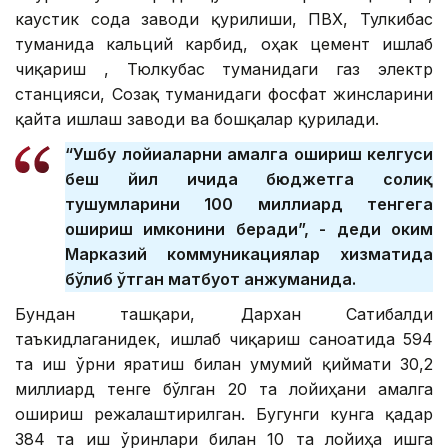
каустик сода заводи қурилиши, ПВХ, Тулкибас
туманида кальций карбид, оҳак цемент ишлаб
чиқариш , Тюлкубас туманидаги газ электр
станцияси, Созақ туманидаги фосфат жинсларини
қайта ишлаш заводи ва бошқалар қурилади.
“Ушбу лойиҳаларни амалга ошириш келгуси
беш йил ичида бюджетга солиқ
тушумларини 100 миллиард тенгега
ошириш имконини беради”, - деди ҳоким
Марказий коммуникациялар хизматида
бўлиб ўтган матбуот анжуманида.
Бундан ташқари, Дархан Сатибалди
таъкидлаганидек, ишлаб чиқариш саноатида 594
та иш ўрни яратиш билан умумий қиймати 30,2
миллиард тенге бўлган 20 та лойиҳани амалга
ошириш режалаштирилган. Бугунги кунга қадар
384 та иш ўринлари билан 10 та лойиҳа ишга