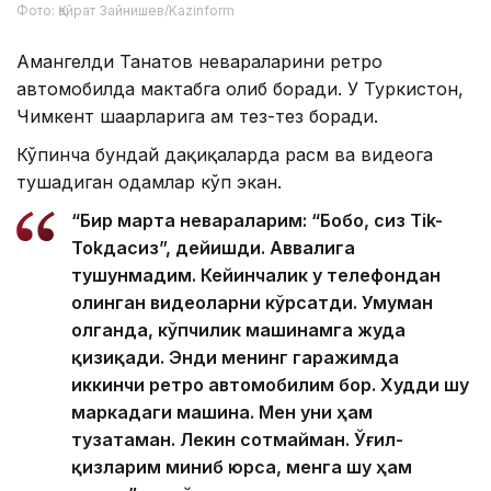
Фото: Қайрат Зайнишев/Kazinform
Амангелди Танатов невараларини ретро
автомобилда мактабга олиб боради. У Туркистон,
Чимкент шаҳарларига ҳам тез-тез боради.
Кўпинча бундай дақиқаларда расм ва видеога
тушадиган одамлар кўп экан.
“Бир марта невараларим: “Бобо, сиз Tik-
Tokдасиз”, дейишди. Аввалига
тушунмадим. Кейинчалик у телефондан
олинган видеоларни кўрсатди. Умуман
олганда, кўпчилик машинамга жуда
қизиқади. Энди менинг гаражимда
иккинчи ретро автомобилим бор. Худди шу
маркадаги машина. Мен уни ҳам
тузатаман. Лекин сотмайман. Ўғил-
қизларим миниб юрса, менга шу ҳам