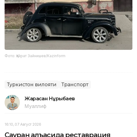
Фото: Қайрат Зайнишев/Kazinform
Туркистон вилояти
Транспорт
Жарасқан Нұрыбаев
Муаллиф
16:10, 07 Август 2026
Сауран қалъасида реставрация