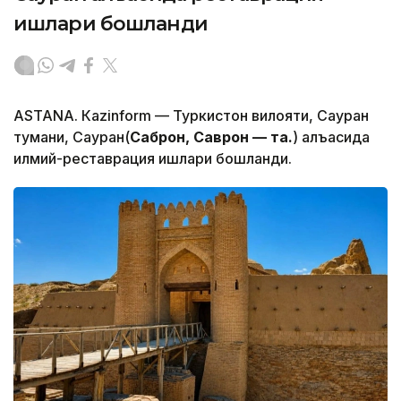
ишлари бошланди
ASTANА. Кazinform — Туркистон вилояти, Сауран
тумани, Сауран(
Саброн, Саврон — таҳ.
) қалъасида
илмий-реставрация ишлари бошланди.