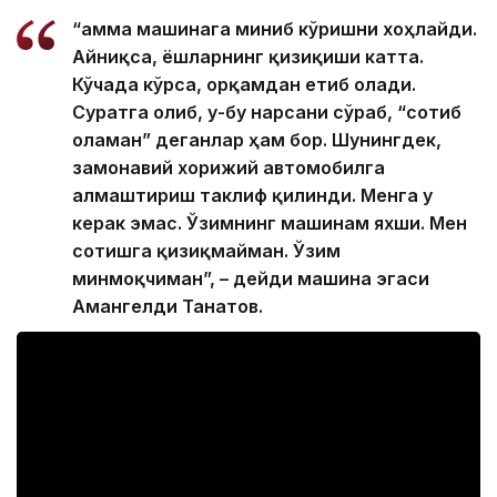
“Ҳамма машинага миниб кўришни хоҳлайди.
Айниқса, ёшларнинг қизиқиши катта.
Кўчада кўрса, орқамдан етиб олади.
Суратга олиб, у-бу нарсани сўраб, “сотиб
оламан” деганлар ҳам бор. Шунингдек,
замонавий хорижий автомобилга
алмаштириш таклиф қилинди. Менга у
керак эмас. Ўзимнинг машинам яхши. Мен
сотишга қизиқмайман. Ўзим
минмоқчиман”, – дейди машина эгаси
Амангелди Танатов.