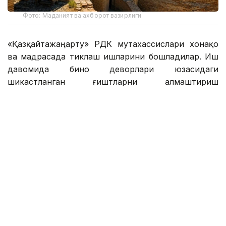
Фото: Маданият ва ахборот вазирлиги
«Қазқайтажаңарту» РДК мутахассислари хонақоҳ
ва мадрасада тиклаш ишларини бошладилар. Иш
давомида бино деворлари юзасидаги
шикастланган ғиштларни алмаштириш
режалаштирилган. Тарихий объектларни ўраб
турган таянч деворларнинг нураган қатлами ҳам
қайта сувоқ қилинади.