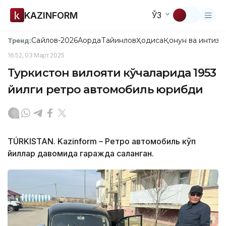
KAZINFORM
ЎЗ
Сайлов-2026
Ақорда
Тайинлов
Ҳодиса
Қонун ва интизо
Тренд:
16:52, 03 Март 2025
Туркистон вилояти кўчаларида 1953
йилги ретро автомобиль юрибди
TÚRKІSTAN. Kazinform – Ретро автомобиль кўп
йиллар давомида гаражда сақланган.