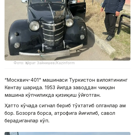
Фото: Қайрат Зайнишев/Kazinform
“Москвич-401” машинаси Туркистон вилоятининг
Кентау шаҳрида. 1953 йилда заводдан чиққан
машина кўпчиликда қизиқиш ўйғотган.
Ҳатто кўчада сигнал бериб тўхтатиб олганлар ҳам
бор. Бозорга борса, атрофига йиғилиб, савол
берадиганлар кўп.