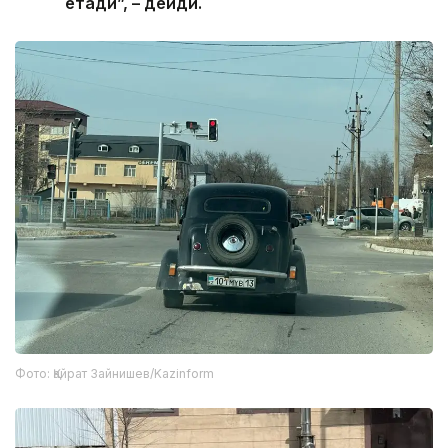
етади”, – дейди.
Фото: Қайрат Зайнишев/Kazinform