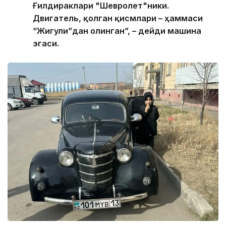
Ғилдираклари "Шевролет"ники.
Двигатель, қолган қисмлари – ҳаммаси
“Жигули”дан олинган”, – дейди машина
эгаси.