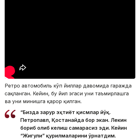
Ретро автомобиль кўп йиллар давомида гаражда
сақланган. Кейин, бу йил эгаси уни таъмирлашга
ва уни минишга қарор қилган.
“Бизда зарур эҳтиёт қисмлар йўқ.
Петропавл, Қостанайда бор экан. Лекин
бориб олиб келиш самарасиз эди. Кейин
“Жигули” қурилмаларини ўрнатдим.