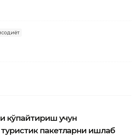
исодиёт
ни кўпайтириш учун
 туристик пакетларни ишлаб