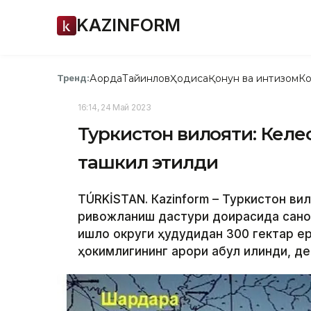
KAZINFORM
Ақорда
Тайинлов
Ҳодиса
Қонун ва интизом
Ко
Тренд:
16:14, 24 Май 2023
Туркистон вилояти: Келе
ташкил этилди
TÚRKİSTAN. Кazinform – Туркистон в
ривожланиш дастури доирасида саноа
қишлоқ округи ҳудудидан 300 гектар 
ҳокимлигининг қарори қабул қилинди, д