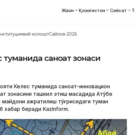
Жаҳон
Қозоғистон
Сиёсат
Т
нституциявий ислоҳот
Сайлов-2026
с туманида саноат зонаси
илояти Келес туманида саноат-инновацион
т зонасини ташкил этиш мақсадида Ақтўбе
ер майдони ажратилиш тўғрисидаги туман
еб хабар беради Кazinform.