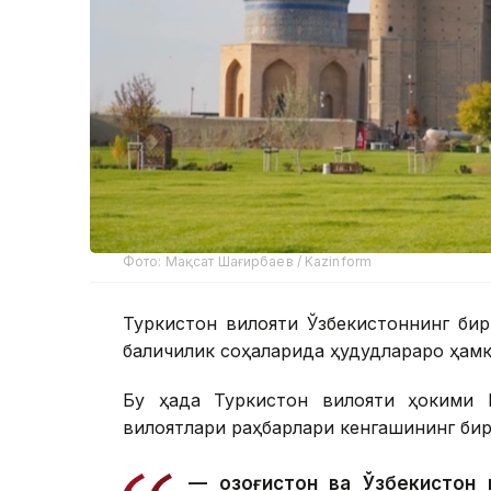
Фото: Мақсат Шағирбаев / Kazinform
Туркистон вилояти Ўзбекистоннинг бир
балиқчилик соҳаларида ҳудудлараро ҳамк
Бу ҳақда Туркистон вилояти ҳокими 
вилоятлари раҳбарлари кенгашининг бир
— Қозоғистон ва Ўзбекистон