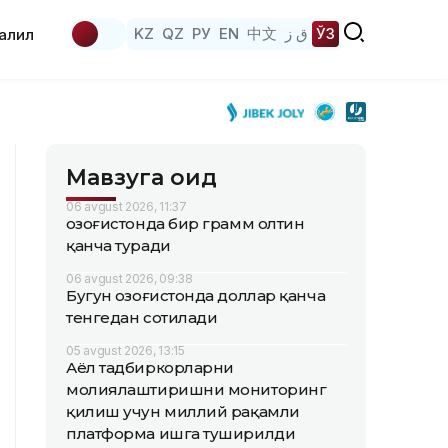
KZ
QZ
РУ
EN
中文
ق ز
ЎЗ
аҳлил
Мавзуга оид
06 avgust 2026, 11:37
Қозоғистонда бир грамм олтин
қанча туради
06 avgust 2026, 09:38
Бугун Қозоғистонда доллар қанча
тенгедан сотилади
05 avgust 2026, 13:15
Аёл тадбиркорларни
молиялаштиришни мониторинг
қилиш учун миллий рақамли
платформа ишга туширилди