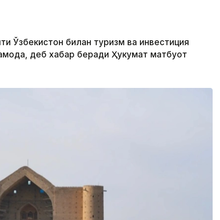
яти Ўзбекистон билан туризм ва инвестиция
моқда, деб хабар беради Ҳукумат матбуот