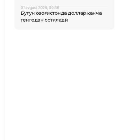
01 avgust 2026, 09:36
Бугун Қозоғистонда доллар қанча
тенгедан сотилади