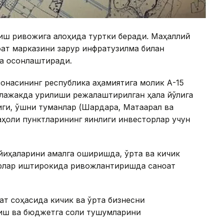
риш ривожига алоҳида туртки беради. Маҳаллий
оат марказини зарур инфратузилма билан
а осонлаштиради.
зонасининг республика аҳамиятига молик А-15
ажакда қурилиши режалаштирилган ҳалқа йўлига
иги, қўшни туманлар (Шардара, Мақтаарал ва
ҳоли пунктларининг яқинлиги инвесторлар учун
йиҳаларини амалга оширишда, ўрта ва кичик
орлар иштирокида ривожлантиришда саноат
ат соҳасида кичик ва ўрта бизнесни
иш ва бюджетга солиқ тушумларини