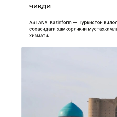
чиқди
ASTANА. Кazinform — Туркистон вило
соҳасидаги ҳамкорликни мустаҳкамла
хизмати.