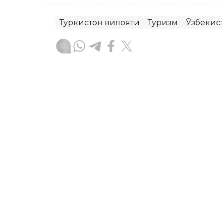
Туркистон вилояти
Туризм
Ўзбекис
Бекабат Узаков
Муаллиф
16:15, 23 Июл 2026
Туркистонда махсус эҳти
сайловида қандай овоз 
TÜRKISTAN. Кazinform — Қурултой са