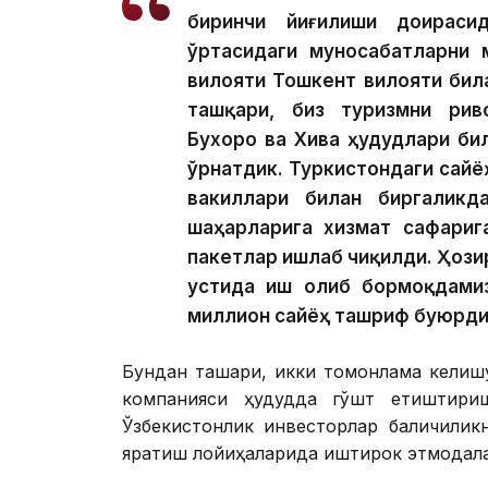
биринчи йиғилиши доираси
ўртасидаги муносабатларни 
вилояти Тошкент вилояти бил
ташқари, биз туризмни рив
Бухоро ва Хива ҳудудлари би
ўрнатдик. Туркистондаги сай
вакиллари билан биргаликд
шаҳарларига хизмат сафариг
пакетлар ишлаб чиқилди. Ҳози
устида иш олиб бормоқдамиз
миллион сайёҳ ташриф буюрди,
Бундан ташқари, икки томонлама келиш
компанияси ҳудудда гўшт етиштириш
Ўзбекистонлик инвесторлар балиқчили
яратиш лойиҳаларида иштирок этмоқдала