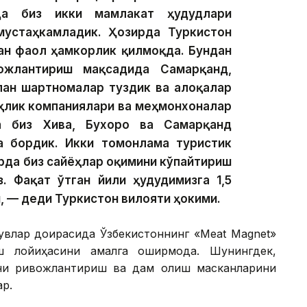
да биз икки мамлакат ҳудудлари
мустаҳкамладик. Ҳозирда Туркистон
ан фаол ҳамкорлик қилмоқда. Бундан
ожлантириш мақсадида Самарқанд,
лан шартномалар туздик ва алоқалар
ёҳлик компаниялари ва меҳмонхоналар
а биз Хива, Бухоро ва Самарқанд
а бордик. Икки томонлама туристик
рда биз сайёҳлар оқимини кўпайтириш
. Фақат ўтган йили ҳудудимизга 1,5
 — деди Туркистон вилояти ҳокими.
увлар доирасида Ўзбекистоннинг «Meat Magnet»
 лойиҳасини амалга оширмоқда. Шунингдек,
кни ривожлантириш ва дам олиш масканларини
р.