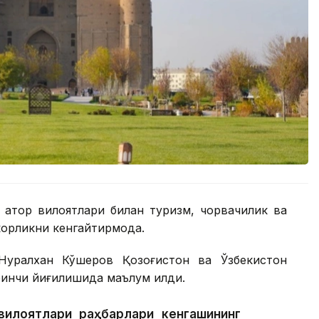
 қатор вилоятлари билан туризм, чорвачилик ва
орликни кенгайтирмоқда.
Нуралхан Кўшеров Қозоғистон ва Ўзбекистон
инчи йиғилишида маълум қилди.
 вилоятлари раҳбарлари кенгашининг