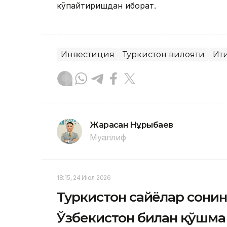
кўпайтиришдан иборат.
Инвестиция
Туркистон вилояти
Иқт
Жарасқан Нұрыбаев
Муаллиф
18:15, 24 Июл 2026
Туркистон сайёҳлар сони
Ўзбекистон билан қўшма