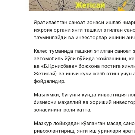
Яратилаётган саноат зонаси ишлаб чиқа
ижроия органи янги ташкил этилган сан
таъминлайди ва инвесторлар ишини анч
Келес туманида ташкил этилган саноат 
автомобиль йўли бўйида жойлашиши, кел
ва «Б.Қонисбаев» божхона постига яқинл
Жетисай) ва ишчи кучи жалб этиш учун а
фойдалидир.
Маълумки, бугунги кунда инвестиция ло
бизнесни маҳаллий ва хорижий инвест
зонасининг роли катта.
Мазкур лойиҳадан кўзланган мақсад сано
ривожлантириш, янги иш ўринлари ярат