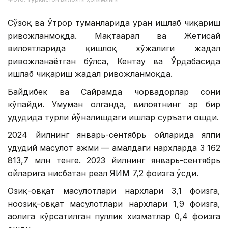
Сўзоқ ва Ўтрор туманларида уран ишлаб чиқариш
ривожланмоқда. Мақтаарал ва Жетисай
вилоятларида қишлоқ хўжалиги жадал
ривожланаётган бўлса, Кентау ва Ўрдабасида
ишлаб чиқариш жадал ривожланмоқда.
Байдибек ва Сайрамда чорвадорлар сони
кўпайди. Умуман олганда, вилоятнинг ҳар бир
ҳудудида турли йўналишдаги ишлар суръати ошди.
2024 йилнинг январь-сентябрь ойларида ялпи
ҳудудий маҳсулот ҳажми — амалдаги нархларда 3 162
813,7 млн тенге. 2023 йилнинг январь-сентябрь
ойларига нисбатан реал ЯИМ 7,2 фоизга ўсди.
Озиқ-овқат маҳсулотлари нархлари 3,1 фоизга,
ноозиқ-овқат маҳсулотлари нархлари 1,9 фоизга,
аҳолига кўрсатилган пуллик хизматлар 0,4 фоизга