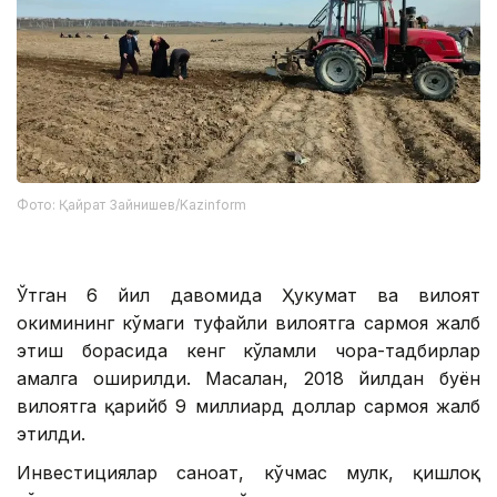
Фото: Қайрат Зайнишев/Kazinform
Ўтган 6 йил давомида Ҳукумат ва вилоят
ҳокимининг кўмаги туфайли вилоятга сармоя жалб
этиш борасида кенг кўламли чора-тадбирлар
амалга оширилди. Масалан, 2018 йилдан буён
вилоятга қарийб 9 миллиард доллар сармоя жалб
этилди.
Инвестициялар саноат, кўчмас мулк, қишлоқ