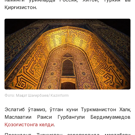
Қирғизистон.
Фото: Мақсат Шағирбаев/ Kazinform
Эслатиб ўтамиз, ўтган куни Туркманистон Халқ
Маслаҳатии Раиси Гурбангули Бердимуҳамедов
Қозоғистонга келди
.
Президент Туркистон аэропортида мартабали