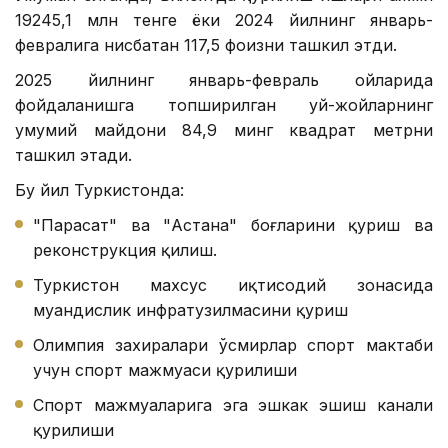
19245,1 млн тенге ёки 2024 йилнинг январь-
февралига нисбатан 117,5 фоизни ташкил этди.
2025 йилнинг январь-февраль ойларида
фойдаланишга топширилган уй-жойларнинг
умумий майдони 84,9 минг квадрат метрни
ташкил этади.
Бу йил Туркистонда:
"Парасат" ва "Астана" боғларини қуриш ва
реконструкция қилиш.
Туркистон махсус иқтисодий зонасида
муҳандислик инфратузилмасини қуриш
Олимпия захиралари ўсмирлар спорт мактаби
учун спорт мажмуаси қурилиши
Спорт мажмуаларига эга эшкак эшиш канали
қурилиши