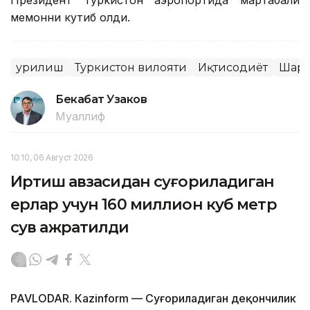
меҳмонни кутиб олди.
Қурилиш
Туркистон вилояти
Иқтисодиёт
Шарҳ
Бекабат Узаков
Муаллиф
10:10, 06 Август 2026
Иртиш ҳавзасидан суғориладиган
ерлар учун 160 миллион куб метр
сув ажратилди
PAVLODAR. Кazinform — Суғориладиган деҳқончилик