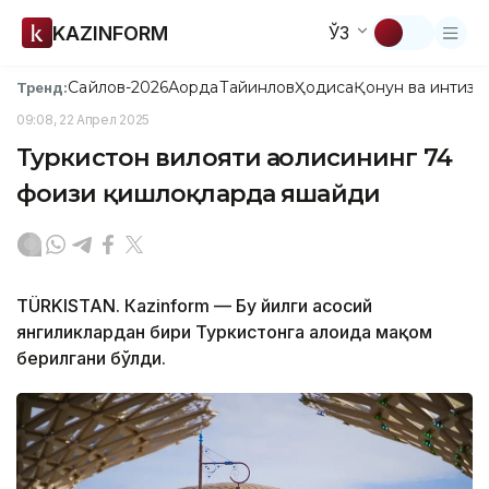
KAZINFORM
ЎЗ
Сайлов-2026
Ақорда
Тайинлов
Ҳодиса
Қонун ва интизо
Тренд:
09:08, 22 Апрел 2025
Туркистон вилояти аҳолисининг 74
фоизи қишлоқларда яшайди
TÜRKISTAN. Кazinform — Бу йилги асосий
янгиликлардан бири Туркистонга алоҳида мақом
берилгани бўлди.