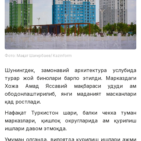
Фото: Мақсат Шағирбаев/ Kazinform
Шунингдек, замонавий архитектура услубида
турар жой бинолари барпо этилди. Марказдаги
Хожа Аҳмад Яссавий мақбараси ҳудуди ҳам
ободонлаштирилиб, янги маданият масканлари
қад ростлади.
Нафақат Туркистон шаҳри, балки чекка туман
марказлари, қишлоқ округларида ҳам қурилиш
ишлари давом этмоқда.
Умуман олганда, вилоятда қурилиш ишлари ҳажми