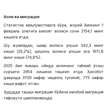
Аҳоли ва миграция
Статистик маълумотларга кўра, жорий йилнинг 1
февраль ҳолатига вилоят аҳолиси сони 2154,1 минг
кишига етди.
Шу жумладан, шаҳар аҳолиси улуши 542,3 минг
киши (25,2%), қишлоқ аҳолиси улуши эса 1611,8
минг киши (74,8%).
2025 йил январь ойида аҳолининг табиий ўсиш
суръати 2954 кишини ташкил этди. Ҳисобот
даврида 3729 нафар чақалоқ туғилиб, 775 нафар
киши вафот этган.
Ҳудудда ташқи миграция бўйича ижобий миграция
тафовути шаклланмоқда.