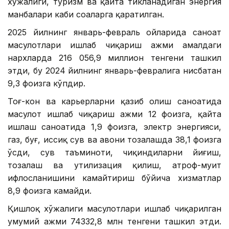
хўжалиги, туризм ва қайта тикланадиган энергия
манбалари каби соҳаларга қаратилган.
2025 йилнинг январь-февраль ойларида саноат
маҳсулотлари ишлаб чиқариш ҳажми амалдаги
нархларда 216 056,9 миллион тенгени ташкил
этди, бу 2024 йилнинг январь-февралига нисбатан
9,3 фоизга кўпдир.
Тоғ-кон ва карьерларни қазиб олиш саноатида
маҳсулот ишлаб чиқариш ҳажми 12 фоизга, қайта
ишлаш саноатида 1,9 фоизга, электр энергияси,
газ, буғ, иссиқ сув ва ҳавони тозалашда 38,1 фоизга
ўсди, сув таъминоти, чиқиндиларни йиғиш,
тозалаш ва утилизация қилиш, атроф-муҳит
ифлосланишини камайтириш бўйича хизматлар
8,9 фоизга камайди.
Қишлоқ хўжалиги маҳсулотлари ишлаб чиқарилган
умумий ҳажми 74332,8 млн тенгени ташкил этди.