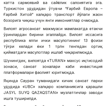
катта сармоявий ва сайёҳлик салоҳиятига эга.
Туркистон ҳудудидан ўтувчи “Ғарбий Европа –
Ғарбий Хитой” халқаро транспорт йўлаги жаҳон
бозорига чиқиш учун янги имкониятлар очмоқда.
Вилоят агросаноат мажмуаси мамлакатда етакчи
ўринлардан бирини эгаллайди. Вилоят ҳиссасига
республика ялпи ички маҳсулотининг 13 фоизи
тўғри келади ёки 1 трлн тенгедан ортиқ
қийматдаги маҳсулотлар ишлаб чиқарилмоқда.
Шунингдек, вилоятда «TURAN» махсус иқтисодий
зонаси, саноат зоналари каби инвестиция
платформалари фаолият юритмоқда.
Яқинда Сауран туманидаги кичик саноат парки
ҳудудида «UBC» халқаро компаниясига қарашли
JASYL SUYQ QAZAQSTAN» музлатгичлар заводи
ишга туширилди.