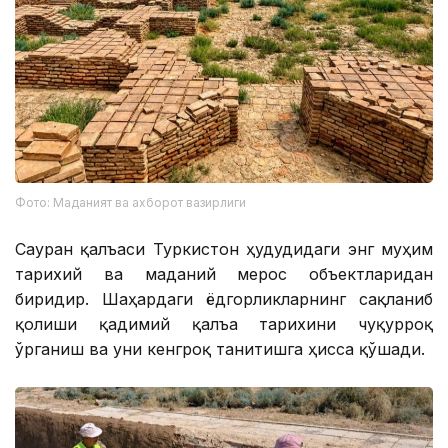
Фото: Маданият ва ахборот вазирлиги
Сауран қалъаси Туркистон ҳудудидаги энг муҳим
тарихий ва маданий мерос объектларидан
биридир. Шаҳардаги ёдгорликларнинг сақланиб
қолиши қадимий қалъа тарихини чуқурроқ
ўрганиш ва уни кенгроқ танитишга ҳисса қўшади.