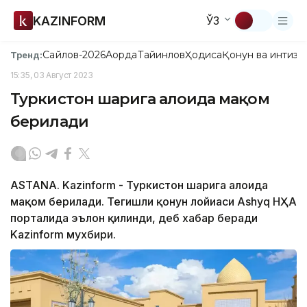
KAZINFORM
ЎЗ
Сайлов-2026
Ақорда
Тайинлов
Ҳодиса
Қонун ва интизо
Тренд:
15:35, 03 Август 2023
Туркистон шаҳрига алоҳида мақом
берилади
ASTANA. Kazinform - Туркистон шаҳрига алоҳида
мақом берилади. Тегишли қонун лойиҳаси Ashyq НҲА
порталида эълон қилинди, деб хабар беради
Kazinform мухбири.