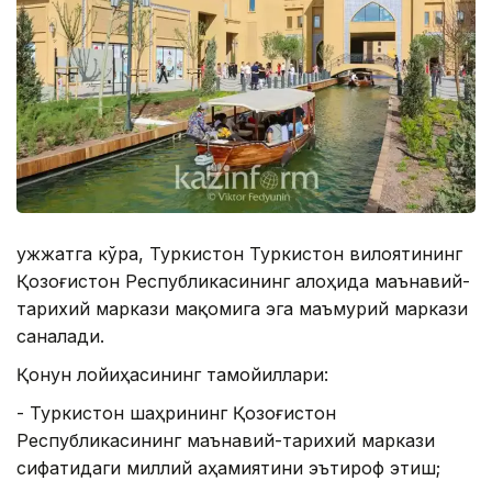
Ҳужжатга кўра, Туркистон Туркистон вилоятининг
Қозоғистон Республикасининг алоҳида маънавий-
тарихий маркази мақомига эга маъмурий маркази
саналади.
Қонун лойиҳасининг тамойиллари:
- Туркистон шаҳрининг Қозоғистон
Республикасининг маънавий-тарихий маркази
сифатидаги миллий аҳамиятини эътироф этиш;