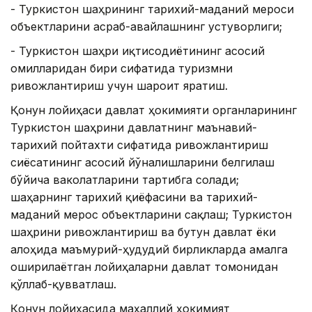
- Туркистон шаҳрининг тарихий-маданий мероси
объектларини асраб-авайлашнинг устуворлиги;
- Туркистон шаҳри иқтисодиётининг асосий
омилларидан бири сифатида туризмни
ривожлантириш учун шароит яратиш.
Қонун лойиҳаси давлат ҳокимияти органларининг
Туркистон шаҳрини давлатнинг маънавий-
тарихий пойтахти сифатида ривожлантириш
сиёсатининг асосий йўналишларини белгилаш
бўйича ваколатларини тартибга солади;
шаҳарнинг тарихий қиёфасини ва тарихий-
маданий мерос объектларини сақлаш; Туркистон
шаҳрини ривожлантириш ва бутун давлат ёки
алоҳида маъмурий-ҳудудий бирликларда амалга
оширилаётган лойиҳаларни давлат томонидан
қўллаб-қувватлаш.
Қонун лойиҳасида маҳаллий ҳокимият