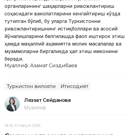
органларининг шаҳарларни ривожлантириш
соҳасидаги ваколатларини кенгайтириш кўзда
тутилган бўлиб, бу уларга Туркистонни
ривожлантиришнинг истиқболлари ва асосий
йўналишларини белгилашда фаол иштирок этиш
ҳамда маҳаллий аҳамиятга молик масалалар ва
муаммоларни биргаликда ҳал этиш имконини
беради.
Муаллиф: Азамат Сиздиқбаев
Туркистон вилояти
Иқтисодиёт
Ляззат Сейданова
Муаллиф
16:10, 07 Август 2026