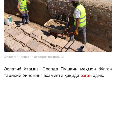
Фото: Маданият ва ахборот вазирлиги
Эслатиб ўтамиз, Оралда Пушкин меҳмон бўлган
тарихий бинонинг аҳамияти ҳақида
ёзган
эдик.
Тарих
Туркистон вилояти
Ҳудудлар
Қозоғист
Бекабат Узаков
Муаллиф