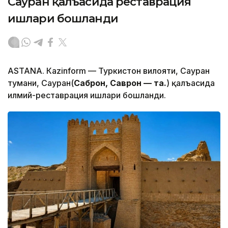
Сауран қалъасида реставрация
ишлари бошланди
ASTANА. Кazinform — Туркистон вилояти, Сауран
тумани, Сауран(
Саброн, Саврон — таҳ.
) қалъасида
илмий-реставрация ишлари бошланди.