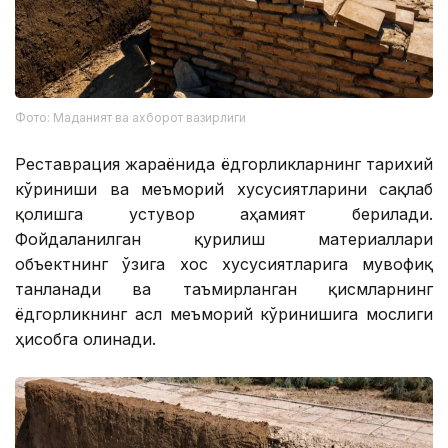
Фото: Маданият ва ахборот вазирлиги
Реставрация жараёнида ёдгорликларнинг тарихий
кўриниши ва меъморий хусусиятларини сақлаб
қолишга устувор аҳамият берилади.
Фойдаланилган қурилиш материаллари
объектнинг ўзига хос хусусиятларига мувофиқ
танланади ва таъмирланган қисмларнинг
ёдгорликнинг асл меъморий кўринишига мослиги
ҳисобга олинади.