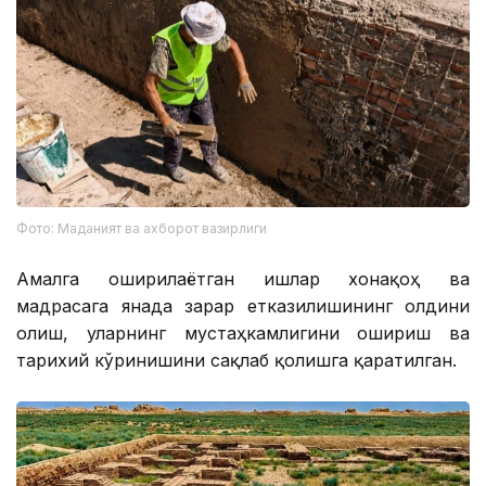
Фото: Маданият ва ахборот вазирлиги
Амалга оширилаётган ишлар хонақоҳ ва
мадрасага янада зарар етказилишининг олдини
олиш, уларнинг мустаҳкамлигини ошириш ва
тарихий кўринишини сақлаб қолишга қаратилган.