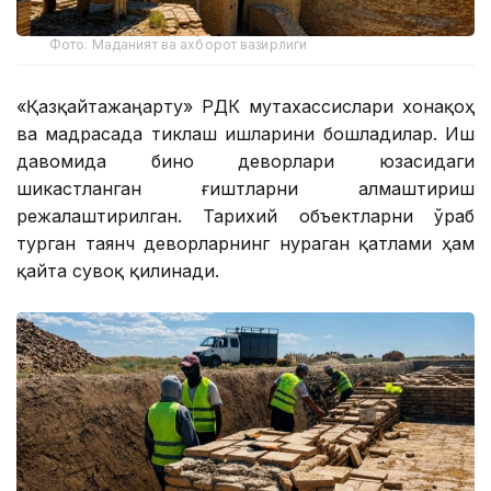
Фото: Маданият ва ахборот вазирлиги
«Қазқайтажаңарту» РДК мутахассислари хонақоҳ
ва мадрасада тиклаш ишларини бошладилар. Иш
давомида бино деворлари юзасидаги
шикастланган ғиштларни алмаштириш
режалаштирилган. Тарихий объектларни ўраб
турган таянч деворларнинг нураган қатлами ҳам
қайта сувоқ қилинади.