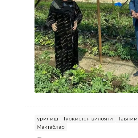
Қурилиш
Туркистон вилояти
Таълим
Мактаблар