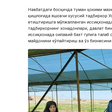
Навбатдаги босқичда туман ҳокими маз
қишлоғида яшовчи хусусий тадбиркор Ус
етиштиришга мўлжалланган иссиқхонада 
тадбиркорнинг хонадонлари, давлат бино
иссиқхонада оилавий бахт гулига талаб 
майдонини кўпайтириш ва ўз бизнесини