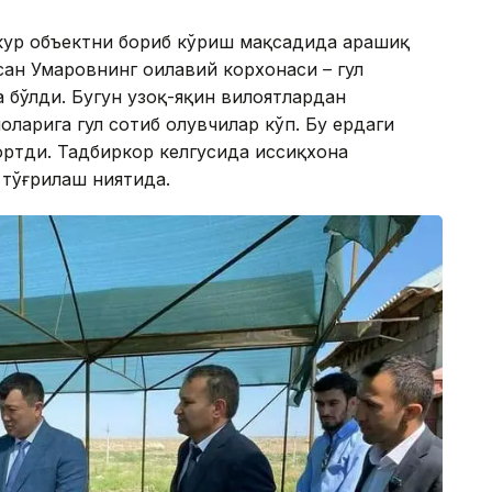
кур объектни бориб кўриш мақсадида Қарашиқ
ан Умаровнинг оилавий корхонаси – гул
бўлди. Бугун узоқ-яқин вилоятлардан
ларига гул сотиб олувчилар кўп. Бу ердаги
ортди. Тадбиркор келгусида иссиқхона
 тўғрилаш ниятида.