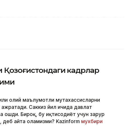
и Қозоғистондаги кадрлар
дими
 йили олий маълумотли мутахассисларни
 ажратади. Саккиз йил ичида давлат
ча ошди. Бироқ, бу иқтисодиёт учун зарур
, деб айта оламизми? Kazinform
мухбири