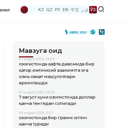
KZ
QZ
РУ
EN
中文
ق ز
ЎЗ
аҳлил
Мавзуга оид
07 avgust 2026, 14:03
Қозоғистонда ҳафта давомида бир
қатор ижтимоий аҳамиятга эга
озиқ-овқат маҳсулотлари
арзонлашди
07 avgust 2026, 09:36
7 август куни Қозоғистонда доллар
қанча тенгедан сотилади
06 avgust 2026, 11:37
Қозоғистонда бир грамм олтин
қанча туради