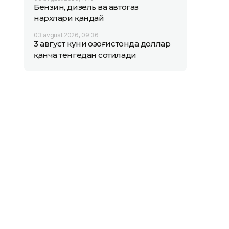
Бензин, дизель ва автогаз
нархлари қандай
03 avgust 2026, 09:36
3 август куни Қозоғистонда доллар
қанча тенгедан сотилади