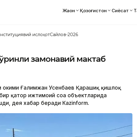
Жаҳон
Қозоғистон
Сиёсат
Т
нституциявий ислоҳот
Сайлов-2026
 ўринли замонавий мактаб
ни ҳокими Ғалимжан Усенбаев Қарашиқ қишлоқ
 бир қатор ижтимоий соҳа объектларида
ди, дея хабар беради Кazinform.