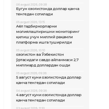
06 avgust 2026, 09:38
Бугун Қозоғистонда доллар қанча
тенгедан сотилади
05 avgust 2026, 13:15
Аёл тадбиркорларни
молиялаштиришни мониторинг
қилиш учун миллий рақамли
платформа ишга туширилди
05 avgust 2026, 10:10
Қозоғистон ва Ўзбекистон
ўртасидаги савдо айланмаси 2,7
миллиард доллардан ошди
05 avgust 2026, 09:36
5 август куни Қозоғистонда доллар
қанча тенгедан сотилади
04 avgust 2026, 09:36
4 август куни Қозоғистонда доллар
қанча тенгедан сотилади
03 avgust 2026, 11:10