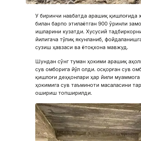
У биринчи навбатда Қарашиқ қишлоғида 
билан барпо этилаётган 900 ўринли зам
ишларини кузатди. Хусусий тадбиркорни
йилигача тўлиқ якунланиб, фойдаланишг
сузиш ҳавзаси ва ётоқхона мавжуд.
Шундан сўнг туман ҳокими Қарашиқ аҳол
сув омборига йўл олди. Қосқорған сув о
қишлоғи деҳқонлари ҳар йили муаммога 
ҳокимига сув таъминоти масаласини та
ошириш топширилди.