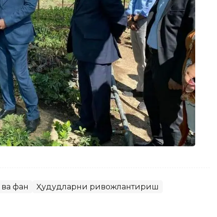
 ва фан
Ҳудудларни ривожлантириш