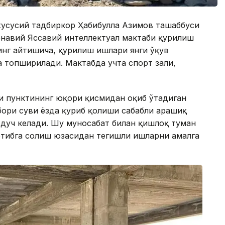
хусусий тадбиркор Ҳабибулла Азимов ташаббуси
онавий Яссавий интеллектуал мактаби қурилиш
нг айтишича, қурилиш ишлари янги ўқув
а топширилади. Мактабда учта спорт зали,
и пунктининг юқори қисмидан оқиб ўтадиган
мбори суви ёзда қуриб қолиши сабабли Қарашиқ
дуч келади. Шу муносабат билан қишлоқ туман
ртибга солиш юзасидан тегишли ишларни амалга