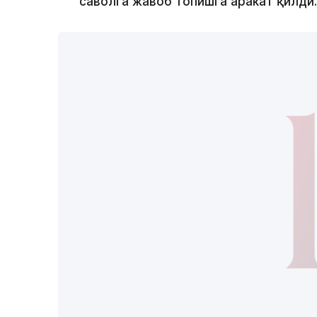
саволга жавоб топишга ҳаракат қилди.