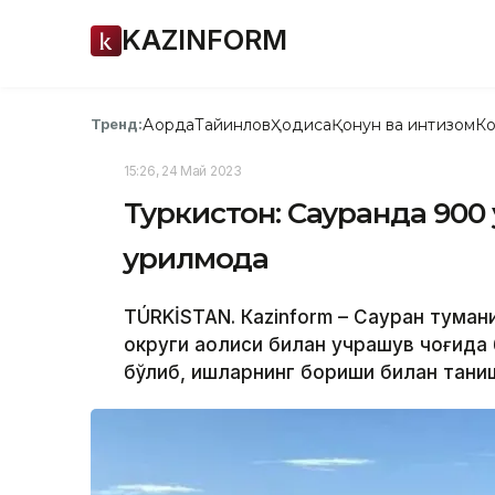
KAZINFORM
Ақорда
Тайинлов
Ҳодиса
Қонун ва интизом
Ко
Тренд:
15:26, 24 Май 2023
Туркистон: Сауранда 900
қурилмоқда
TÚRKİSTAN. Кazinform – Сауран тума
округи аҳолиси билан учрашув чоғида
бўлиб, ишларнинг бориши билан таниш