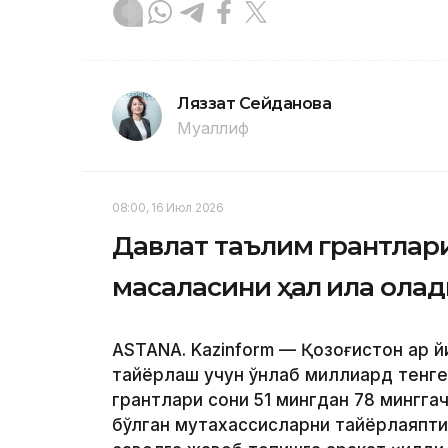
Ляззат Сейданова
Муаллиф
08:00, 16 Июл 2026
Давлат таълим грантлар
масаласини ҳал қила ола
ASTANA. Kazinform — Қозоғистон ҳар
тайёрлаш учун ўнлаб миллиард тенге
грантлари сони 51 мингдан 78 мингга
бўлган мутахассисларни тайёрлаяпти