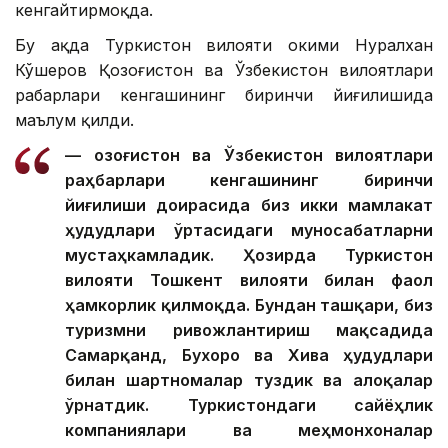
кенгайтирмоқда.
Бу ҳақда Туркистон вилояти ҳокими Нуралхан
Кўшеров Қозоғистон ва Ўзбекистон вилоятлари
раҳбарлари кенгашининг биринчи йиғилишида
маълум қилди.
— Қозоғистон ва Ўзбекистон вилоятлари
раҳбарлари кенгашининг биринчи
йиғилиши доирасида биз икки мамлакат
ҳудудлари ўртасидаги муносабатларни
мустаҳкамладик. Ҳозирда Туркистон
вилояти Тошкент вилояти билан фаол
ҳамкорлик қилмоқда. Бундан ташқари, биз
туризмни ривожлантириш мақсадида
Самарқанд, Бухоро ва Хива ҳудудлари
билан шартномалар туздик ва алоқалар
ўрнатдик. Туркистондаги сайёҳлик
компаниялари ва меҳмонхоналар