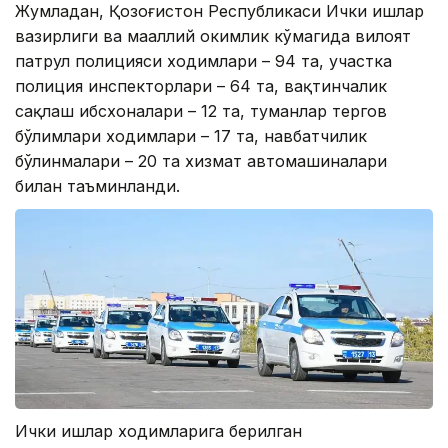
Жумладан, Қозоғистон Республикаси Ички ишлар
вазирлиги ва маҳаллий ҳокимлик кўмагида вилоят
патрул полицияси ходимлари – 94 та, участка
полиция инспекторлари – 64 та, вақтинчалик
сақлаш ҳибсхоналари – 12 та, туманлар тергов
бўлимлари ходимлари – 17 та, навбатчилик
бўлинмалари – 20 та хизмат автомашиналари
билан таъминланди.
Ички ишлар ходимларига берилган