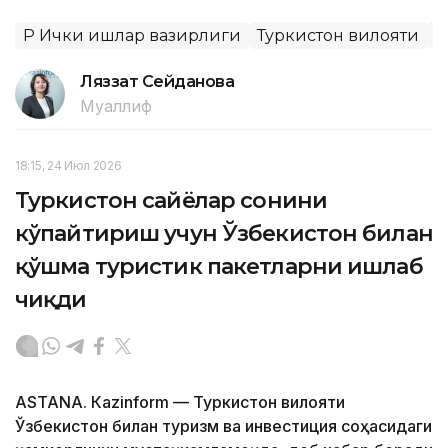
ҚР Ички ишлар вазирлиги
Туркистон вилояти
Т
Ляззат Сейданова
Муаллиф
18:15, 24 Июл 2026
Туркистон сайёҳлар сонини
кўпайтириш учун Ўзбекистон билан
қўшма туристик пакетларни ишлаб
чиқди
ASTANА. Кazinform — Туркистон вилояти
Ўзбекистон билан туризм ва инвестиция соҳасидаги