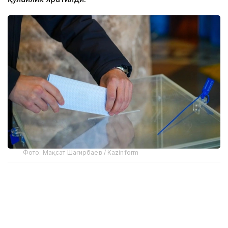
Фото: Мақсат Шағирбаев / Kazinform
Сайлов қонунчилигига кўра, соғлиғи ёки бошқа
асосли сабабларга кўра сайлов участкасига кела
олмайдиган фуқаролар уйда овоз беришлари
мумкин. Бунинг учун сайловчи овоз бериш