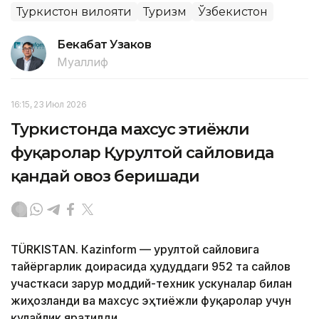
Туркистон вилояти
Туризм
Ўзбекистон
Бекабат Узаков
Муаллиф
16:15, 23 Июл 2026
Туркистонда махсус эҳтиёжли
фуқаролар Қурултой сайловида
қандай овоз беришади
TÜRKISTAN. Кazinform — Қурултой сайловига
тайёргарлик доирасида ҳудуддаги 952 та сайлов
участкаси зарур моддий-техник ускуналар билан
жиҳозланди ва махсус эҳтиёжли фуқаролар учун
қулайлик яратилди.