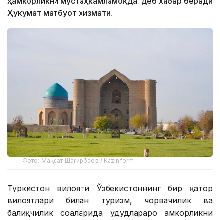
ҳамкорликни мустаҳкамламоқда, деб хабар беради
Ҳукумат матбуот хизмати.
Фото: Мақсат Шағирбаев / Kazinform
Туркистон вилояти Ўзбекистоннинг бир қатор
вилоятлари билан туризм, чорвачилик ва
балиқчилик соҳаларида ҳудудлараро ҳамкорликни