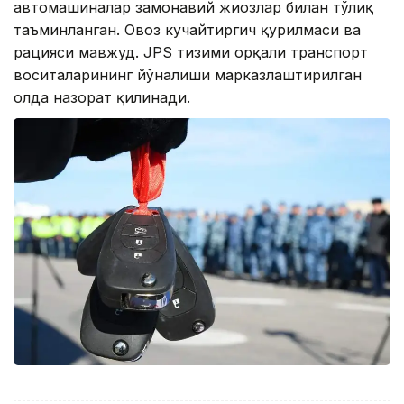
автомашиналар замонавий жиҳозлар билан тўлиқ
таъминланган. Овоз кучайтиргич қурилмаси ва
рацияси мавжуд. JPS тизими орқали транспорт
воситаларининг йўналиши марказлаштирилган
ҳолда назорат қилинади.