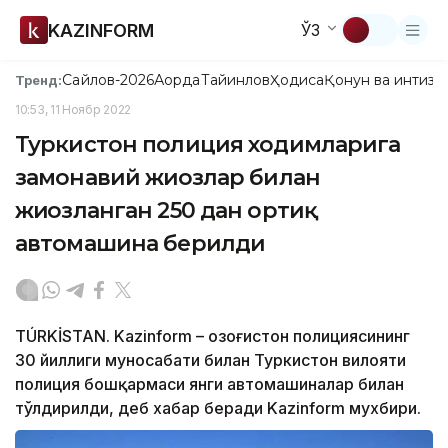
KAZINFORM
ЎЗ
Сайлов-2026
Ақорда
Тайинлов
Ҳодиса
Қонун ва интизо
Тренд:
10:53, 11 Ноябр 2022
Туркистон полиция ходимларига
замонавий жиҳозлар билан
жиҳозланган 250 дан ортиқ
автомашина берилди
TÚRKİSTAN. Kazinform – Қозоғистон полициясининг
30 йиллиги муносабати билан Туркистон вилояти
полиция бошқармаси янги автомашиналар билан
тўлдирилди, деб хабар беради Kazinform мухбири.