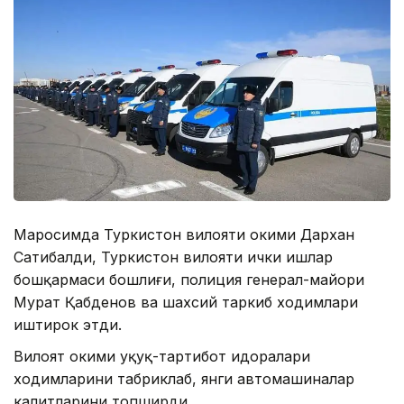
Маросимда Туркистон вилояти ҳокими Дархан
Сатибалди, Туркистон вилояти ички ишлар
бошқармаси бошлиғи, полиция генерал-майори
Мурат Қабденов ва шахсий таркиб ходимлари
иштирок этди.
Вилоят ҳокими ҳуқуқ-тартибот идоралари
ходимларини табриклаб, янги автомашиналар
калитларини топширди.