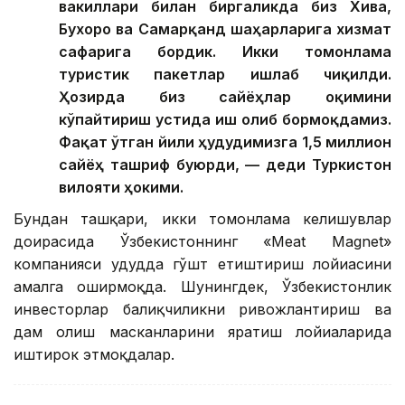
вакиллари билан биргаликда биз Хива,
Бухоро ва Самарқанд шаҳарларига хизмат
сафарига бордик. Икки томонлама
туристик пакетлар ишлаб чиқилди.
Ҳозирда биз сайёҳлар оқимини
кўпайтириш устида иш олиб бормоқдамиз.
Фақат ўтган йили ҳудудимизга 1,5 миллион
сайёҳ ташриф буюрди, — деди Туркистон
вилояти ҳокими.
Бундан ташқари, икки томонлама келишувлар
доирасида Ўзбекистоннинг «Meat Magnet»
компанияси ҳудудда гўшт етиштириш лойиҳасини
амалга оширмоқда. Шунингдек, Ўзбекистонлик
инвесторлар балиқчиликни ривожлантириш ва
дам олиш масканларини яратиш лойиҳаларида
иштирок этмоқдалар.