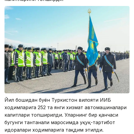
Йил бошидан буён Туркистон вилояти ИИБ
ходимларига 252 та янги хизмат автомашиналари
калитлари топширилди. Уларнинг бир қанчаси
бугунги тантанали маросимда ҳуқуқ-тартибот
идоралари ходимларига тақдим этилди.