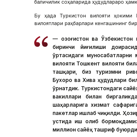
балиқчилик соҳаларида ҳудудлараро ҳамк
Бу ҳақда Туркистон вилояти ҳокими 
вилоятлари раҳбарлари кенгашининг бир
— Қозоғистон ва Ўзбекистон
биринчи йиғилиши доираси
ўртасидаги муносабатларни 
вилояти Тошкент вилояти бил
ташқари, биз туризмни рив
Бухоро ва Хива ҳудудлари би
ўрнатдик. Туркистондаги сай
вакиллари билан биргаликд
шаҳарларига хизмат сафариг
пакетлар ишлаб чиқилди. Ҳози
устида иш олиб бормоқдамиз
миллион сайёҳ ташриф буюрди,