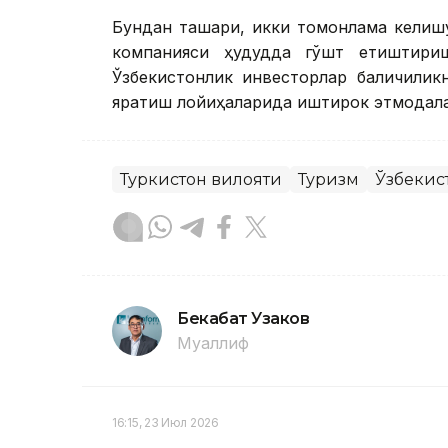
Бундан ташқари, икки томонлама келиш
компанияси ҳудудда гўшт етиштириш
Ўзбекистонлик инвесторлар балиқчили
яратиш лойиҳаларида иштирок этмоқдала
Туркистон вилояти
Туризм
Ўзбекис
Бекабат Узаков
Муаллиф
16:15, 23 Июл 2026