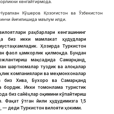
орликни кенгайтирмоқда.
Нуралхан Кўшеров Қозоғистон ва Ўзбекистон
инчи йиғилишида маълум қилди.
 вилоятлари раҳбарлари кенгашининг
да биз икки мамлакат ҳудудлари
мустаҳкамладик. Ҳозирда Туркистон
ан фаол ҳамкорлик қилмоқда. Бундан
ожлантириш мақсадида Самарқанд,
лан шартномалар туздик ва алоқалар
ёҳлик компаниялари ва меҳмонхоналар
а биз Хива, Бухоро ва Самарқанд
а бордик. Икки томонлама туристик
рда биз сайёҳлар оқимини кўпайтириш
. Фақат ўтган йили ҳудудимизга 1,5
 — деди Туркистон вилояти ҳокими.