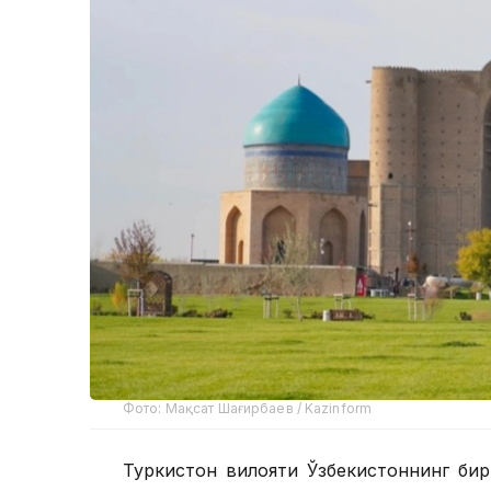
Фото: Мақсат Шағирбаев / Kazinform
Туркистон вилояти Ўзбекистоннинг бир