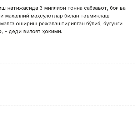
иш натижасида 3 миллион тонна сабзавот, боғ ва
ни маҳаллий маҳсулотлар билан таъминлаш
амалга ошириш режалаштирилган бўлиб, бугунги
, – деди вилоят ҳокими.