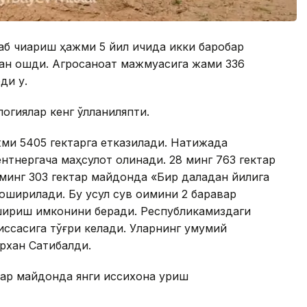
аб чиқариш ҳажми 5 йил ичида икки баробар
дан ошди. Агросаноат мажмуасига жами 336
ди у.
огиялар кенг қўлланиляпти.
ми 5405 гектарга етказилади. Натижада
нтнергача маҳсулот олинади. 28 минг 763 гектар
минг 303 гектар майдонда «Бир даладан йилига
оширилади. Бу усул сув оқимини 2 баравар
шириш имконини беради. Республикамиздаги
иссасига тўғри келади. Уларнинг умумий
архан Сатибалди.
ар майдонда янги иссиқхона қуриш