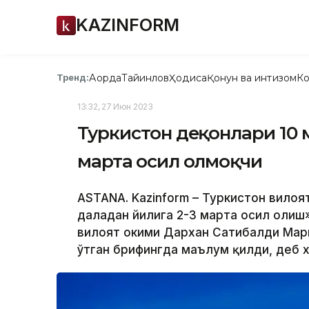
KAZINFORM
Ақорда
Тайинлов
Ҳодиса
Қонун ва интизом
Ко
Тренд:
13:32, 27 Июн 2023
Туркистон деҳқонлари 10 
марта ҳосил олмоқчи
ASTANA. Kazinform – Туркистон вило
даладан йилига 2-3 марта ҳосил олиш»
вилоят ҳокими Дархан Сатибалди Мар
ўтган брифингда маълум қилди, деб х