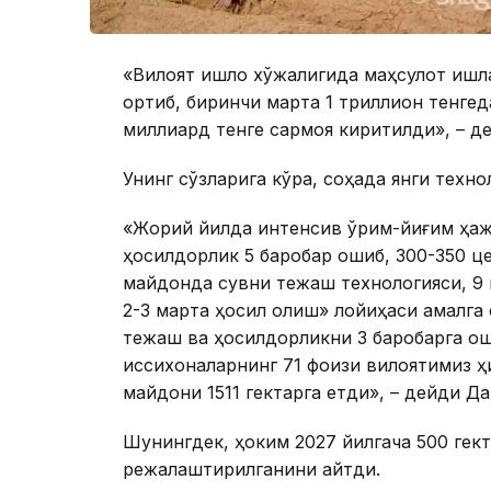
«Вилоят қишлоқ хўжалигида маҳсулот ишл
ортиб, биринчи марта 1 триллион тенге
миллиард тенге сармоя киритилди», – де
Унинг сўзларига кўра, соҳада янги технол
«Жорий йилда интенсив ўрим-йиғим ҳаж
ҳосилдорлик 5 баробар ошиб, 300-350 це
майдонда сувни тежаш технологияси, 9 
2-3 марта ҳосил олиш» лойиҳаси амалга 
тежаш ва ҳосилдорликни 3 баробарга о
иссиқхоналарнинг 71 фоизи вилоятимиз ҳ
майдони 1511 гектарга етди», – дейди Д
Шунингдек, ҳоким 2027 йилгача 500 гект
режалаштирилганини айтди.