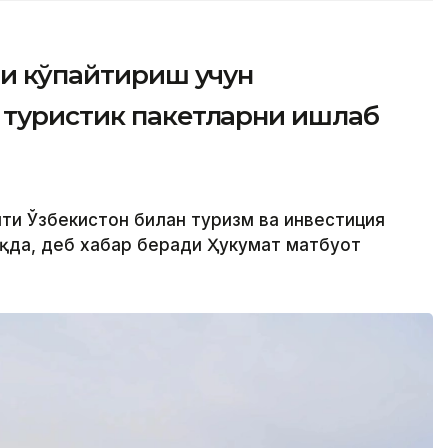
ни кўпайтириш учун
 туристик пакетларни ишлаб
яти Ўзбекистон билан туризм ва инвестиция
оқда, деб хабар беради Ҳукумат матбуот