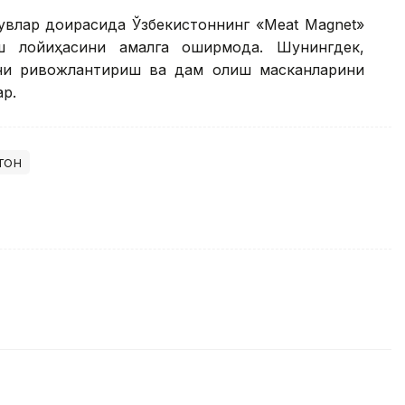
увлар доирасида Ўзбекистоннинг «Meat Magnet»
 лойиҳасини амалга оширмоқда. Шунингдек,
кни ривожлантириш ва дам олиш масканларини
р.
тон