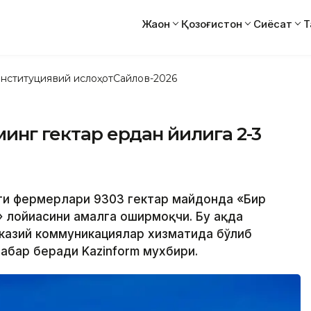
Жаҳон
Қозоғистон
Сиёсат
Т
нституциявий ислоҳот
Сайлов-2026
минг гектар ердан йилига 2-3
яти фермерлари 9303 гектар майдонда «Бир
 лойиҳасини амалга оширмоқчи. Бу ҳақда
казий коммуникациялар хизматида бўлиб
абар беради Kazinform мухбири.