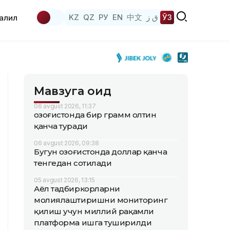
KZ
QZ
РУ
EN
中文
ق ز
ЎЗ
аҳлил
Мавзуга оид
06 avgust 2026, 11:37
Қозоғистонда бир грамм олтин
қанча туради
06 avgust 2026, 09:38
Бугун Қозоғистонда доллар қанча
тенгедан сотилади
05 avgust 2026, 13:15
Аёл тадбиркорларни
молиялаштиришни мониторинг
қилиш учун миллий рақамли
платформа ишга туширилди