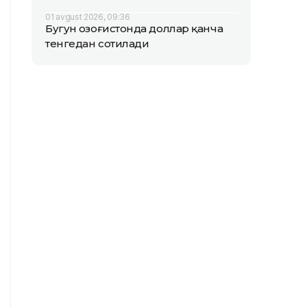
01 avgust 2026, 09:36
Бугун Қозоғистонда доллар қанча
тенгедан сотилади