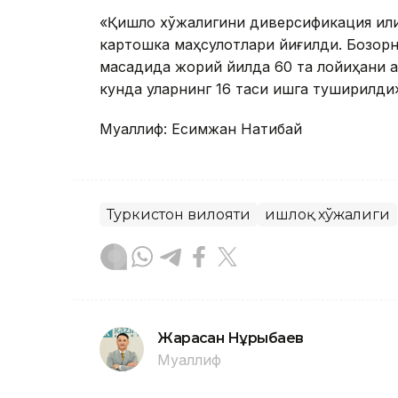
«Қишлоқ хўжалигини диверсификация қил
картошка маҳсулотлари йиғилди. Бозор
мақсадида жорий йилда 60 та лойиҳани 
кунда уларнинг 16 таси ишга туширилди»
Муаллиф: Есимжан Нақтибай
Туркистон вилояти
Қишлоқ хўжалиги
Жарасқан Нұрыбаев
Муаллиф