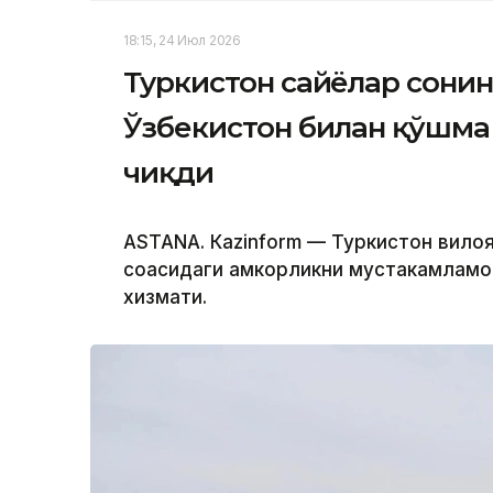
18:15, 24 Июл 2026
Туркистон сайёҳлар сони
Ўзбекистон билан қўшма
чиқди
ASTANА. Кazinform — Туркистон вило
соҳасидаги ҳамкорликни мустаҳкамлам
хизмати.