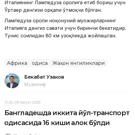
Италиянинг Лампедуза оролига етиб бориш учун
Ўртаер денгизи орқали ўтмоқчи бўлган.
Лампедуза ороли ноқонуний муҳожирларнинг
Италияга денгиз саёҳати учун биринчи бекатидир.
Тунис соҳилидан 80 км узоқликда жойлашган.
Африка
Ҳодиса
Жаҳон янгиликлари
Бекабат Узаков
Муаллиф
11:36, 08 Август 2026
Бангладешда иккита йўл-транспорт
ҳодисасида 16 киши ҳалок бўлди