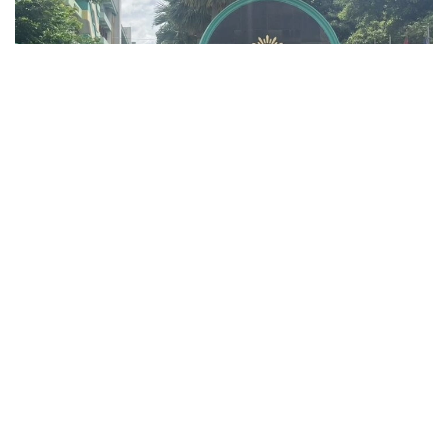
Фото: ข่าวสด
Ҳалок бўлганлар орасида уч нафар ўқитувчи, уч
нафар ўқувчи ва ўз жонига қасд қилган ҳужумчи ҳам
бор. Жароҳатланганлардан икки нафарининг аҳволи
оғир.
Полиция маълумотига кўра, ҳужумчи 14 ёшли
ўқувчи бўлган. У камида 26 марта ўқ узган, қўлга
олинганидан кейин эса ундан яна 34 та ўқ-дори
топилган. Дастлабки маълумотларга кўра,