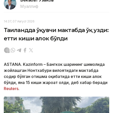
Бекабат Узаков
Муаллиф
14:37, 07 Август 2026
Таиландда ўқувчи мактабда ўқ узди:
етти киши ҳалок бўлди
ASTANA. Kazinform – Бангкок шаҳрининг шимолида
жойлашган Нонтхабури вилоятидаги мактабда
содир бўлган отишма оқибатида етти киши ҳалок
бўлди, яна 15 киши жароҳат олди, деб хабар беради
Reuters
.