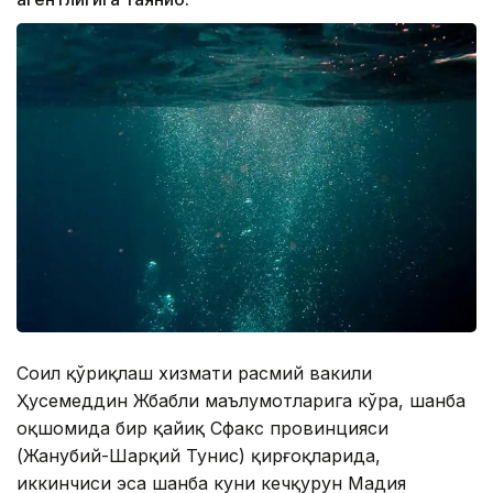
Соҳил қўриқлаш хизмати расмий вакили
Ҳусемеддин Жбабли маълумотларига кўра, шанба
оқшомида бир қайиқ Сфакс провинцияси
(Жанубий-Шарқий Тунис) қирғоқларида,
иккинчиси эса шанба куни кечқурун Маҳдия