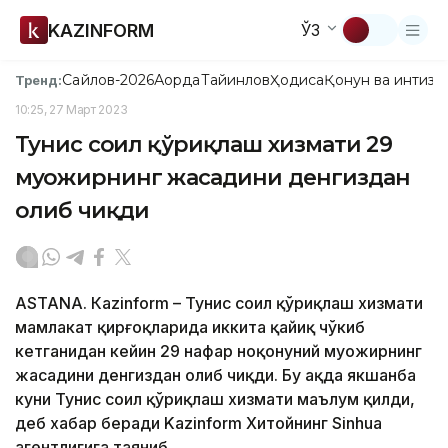
KAZINFORM
ЎЗ
Сайлов-2026
Ақорда
Тайинлов
Ҳодиса
Қонун ва интизо
Тренд:
10:25, 27 Март 2023
Тунис соҳил қўриқлаш хизмати 29
муҳожирнинг жасадини денгиздан
олиб чиқди
ASTANА. Кazinform – Тунис соҳил қўриқлаш хизмати
мамлакат қирғоқларида иккита қайиқ чўкиб
кетганидан кейин 29 нафар ноқонуний муҳожирнинг
жасадини денгиздан олиб чиқди. Бу ҳақда якшанба
куни Тунис соҳил қўриқлаш хизмати маълум қилди,
деб хабар беради Kazinform Хитойнинг Sinhua
агентлигига таяниб.