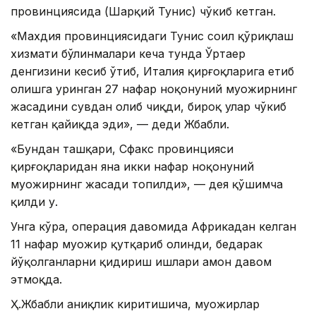
провинциясида (Шарқий Тунис) чўкиб кетган.
«Махдия провинциясидаги Тунис соҳил қўриқлаш
хизмати бўлинмалари кеча тунда Ўртаер
денгизини кесиб ўтиб, Италия қирғоқларига етиб
олишга уринган 27 нафар ноқонуний муҳожирнинг
жасадини сувдан олиб чиқди, бироқ улар чўкиб
кетган қайиқда эди», — деди Жбабли.
«Бундан ташқари, Сфакс провинцияси
қирғоқларидан яна икки нафар ноқонуний
муҳожирнинг жасади топилди», — дея қўшимча
қилди у.
Унга кўра, операция давомида Африкадан келган
11 нафар муҳожир қутқариб олинди, бедарак
йўқолганларни қидириш ишлари ҳамон давом
этмоқда.
Ҳ.Жбабли аниқлик киритишича, муҳожирлар