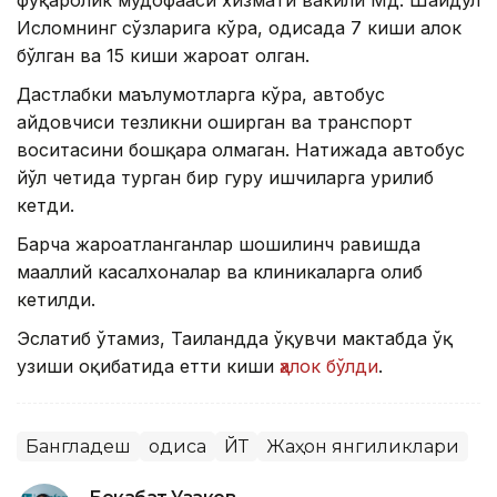
Исломнинг сўзларига кўра, ҳодисада 7 киши ҳалок
бўлган ва 15 киши жароҳат олган.
Дастлабки маълумотларга кўра, автобус
ҳайдовчиси тезликни оширган ва транспорт
воситасини бошқара олмаган. Натижада автобус
йўл четида турган бир гуруҳ ишчиларга урилиб
кетди.
Барча жароҳатланганлар шошилинч равишда
маҳаллий касалхоналар ва клиникаларга олиб
кетилди.
Эслатиб ўтамиз, Таиландда ўқувчи мактабда ўқ
узиши оқибатида етти киши
ҳалок бўлди
.
Бангладеш
Ҳодиса
ЙТҲ
Жаҳон янгиликлари