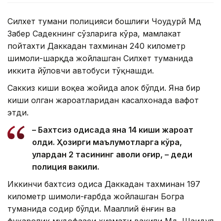
Силхет тумани полицияси бошлиғи Чоудҳурй Мд
Забер Садекнинг сўзларига кўра, мамлакат
пойтахти Даккадан тахминан 240 километр
шимоли-шарқда жойлашган Силхет туманида
иккита йўловчи автобуси тўқнашди.
Саккиз киши воқеа жойида ҳалок бўлди. Яна бир
киши олган жароҳатларидан касалхонада вафот
этди.
– Бахтсиз ҳодисада яна 14 киши жароҳат
олди. Ҳозирги маълумотларга кўра,
улардан 2 тасининг аҳволи оғир, – деди
полиция вакили.
Иккинчи бахтсиз ҳодиса Даккадан тахминан 197
километр шимоли-ғарбда жойлашган Богра
туманида содир бўлди. Маҳаллий ёнғин ва
фуқаролик мудофааси хизмати вакили Мд. Шаҳидул