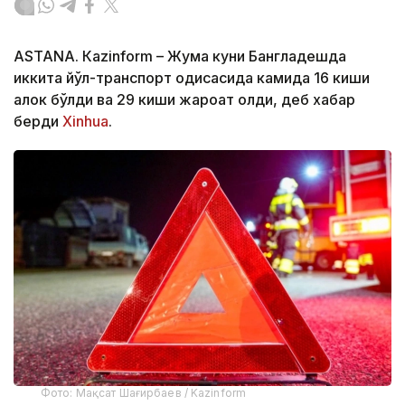
ASTANА. Кazinform – Жума куни Бангладешда
иккита йўл-транспорт ҳодисасида камида 16 киши
ҳалок бўлди ва 29 киши жароҳат олди, деб хабар
берди
Xinhua
.
Фото: Мақсат Шағирбаев / Kazinform