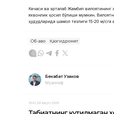
Кечаси ва эрталаб Жамбил вилоятининг 
яхвонлик ҳосил бўлиши мумкин. Вилоятни
ҳудудларида шамол тезлиги 15-20 м/сга 
Об-ҳаво
Қазгидромет
Бекабат Узаков
Муаллиф
16:41, 06 Август 2026
Табиатнинг кутилмаган ҳ