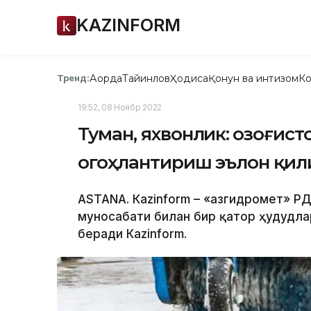
KAZINFORM
Ақорда
Тайинлов
Ҳодиса
Қонун ва интизом
Ко
Тренд:
19:52, 08 Ноябр 2022
Туман, яхвонлик: Қозоғис
огоҳлантириш эълон қи
ASTANA. Кazinform – «Қазгидромет» Р
муносабати билан бир қатор ҳудудла
беради Кazinform.