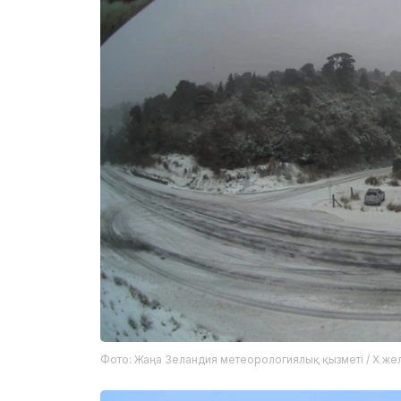
Фото: Жаңа Зеландия метеорологиялық қызметі / X жел