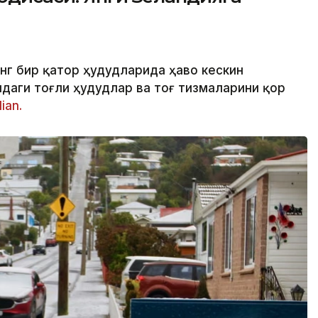
нг бир қатор ҳудудларида ҳаво кескин
даги тоғли ҳудудлар ва тоғ тизмаларини қор
ian.