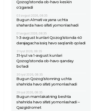
Qozog‘istonda ob-havo keskin
o‘zgaradi
03 avgust 2026, 08:35
Bugun Almati va yana uchta
shaharda havo sifati yomonlashadi
01 avgust 2026, 08:35
1-3-avgust kunlari Qozog‘istonda 40
darajagacha issiq havo saqlanib qoladi
31 iyul 2026, 08:35
31-iyul va 1-avgust kunlari
Qozog‘istonda ob-havo qanday
bo‘ladi
30 iyul 2026, 08:35
Bugun Qozog‘istonning uchta
shahrida havo sifati yomonlashadi
29 iyul 2026, 08:35
Bugun mamlakatning beshta
shahrida havo sifati yomonlashadi –
Qazgidromet