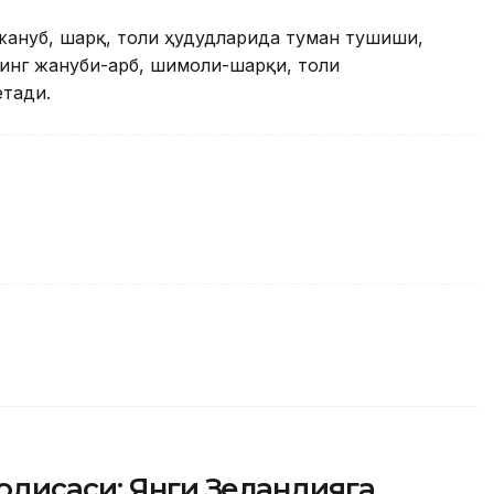
жануб, шарқ, тоғли ҳудудларида туман тушиши,
нг жануби-ғарб, шимоли-шарқи, тоғли
етади.
одисаси: Янги Зеландияга