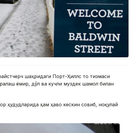
айстчерч шаҳридаги Порт-Ҳиллс тоғ тизмаси
аралаш ёмғир, дўл ва кучли муздек шамол билан
ор ҳудудларида ҳам ҳаво кескин совиб, ноқулай