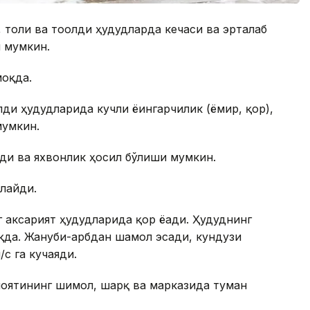
 тоғли ва тоғолди ҳудудларда кечаси ва эрталаб
 мумкин.
оқда.
лди ҳудудларида кучли ёғингарчилик (ёмғир, қор),
мумкин.
ди ва яхвонлик ҳосил бўлиши мумкин.
лайди.
 аксарият ҳудудларида қор ёғади. Ҳудуднинг
қда. Жануби-ғарбдан шамол эсади, кундузи
с га кучаяди.
илоятининг шимол, шарқ ва марказида туман