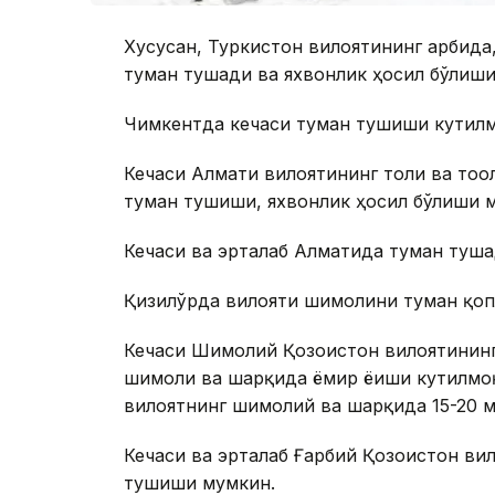
Хусусан, Туркистон вилоятининг ғарбида,
туман тушади ва яхвонлик ҳосил бўлиши
Чимкентда кечаси туман тушиши кутилм
Кечаси Алмати вилоятининг тоғли ва тоғо
туман тушиши, яхвонлик ҳосил бўлиши 
Кечаси ва эрталаб Алматида туман туша
Қизилўрда вилояти шимолини туман қоп
Кечаси Шимолий Қозоғистон вилоятининг
шимоли ва шарқида ёмғир ёғиши кутилмо
вилоятнинг шимолий ва шарқида 15-20 м/
Кечаси ва эрталаб Ғарбий Қозоғистон в
тушиши мумкин.