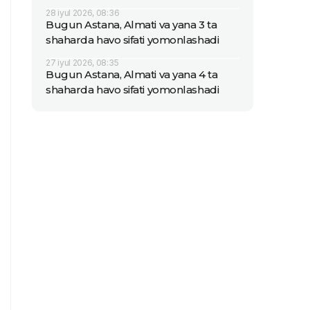
28 iyul 2026, 08:36
Bugun Astana, Almati va yana 3 ta
shaharda havo sifati yomonlashadi
27 iyul 2026, 08:35
Bugun Astana, Almati va yana 4 ta
shaharda havo sifati yomonlashadi