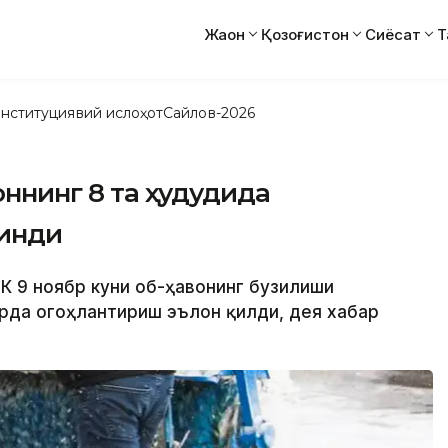
Жаҳон
Қозоғистон
Сиёсат
Т
нституциявий ислоҳот
Сайлов-2026
тоннинг 8 та ҳудудида
линди
ДК 9 ноябр куни об-ҳавонинг бузилиши
рда огоҳлантириш эълон қилди, дея хабар