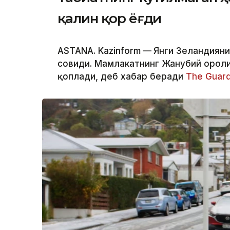
қалин қор ёғди
ASTANA. Kazinform
—
Янги Зеландияни
совиди. Мамлакатнинг Жанубий ороли
қоплади, деб хабар беради
The Guard