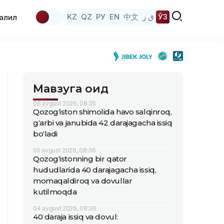
KZ
QZ
РУ
EN
中文
ق ز
ЎЗ
аҳлил
Мавзуга оид
06 avgust 2026, 08:35
Qozog‘iston shimolida havo salqinroq,
g‘arbi va janubida 42 darajagacha issiq
bo‘ladi
05 avgust 2026, 08:36
Qozog‘istonning bir qator
hududlarida 40 darajagacha issiq,
momaqaldiroq va dovullar
kutilmoqda
04 avgust 2026, 08:36
40 daraja issiq va dovul: