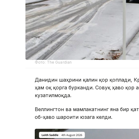
Фото: The Guardian
Данидин шаҳрини қалин қор қоплади, Кр
ҳам оқ қорга бурканди. Совуқ ҳаво қор 
кузатилмоқда.
Веллингтон ва мамлакатнинг яна бир қат
об-ҳаво шароити юзага келди.