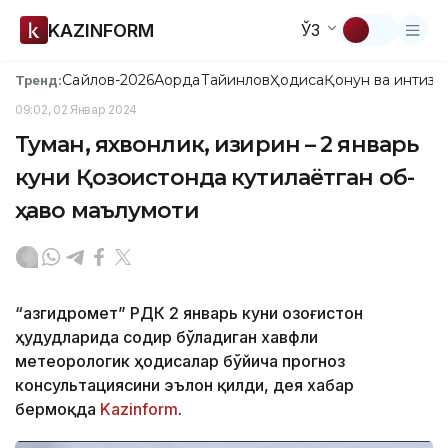
KAZINFORM
ЎЗ
Сайлов-2026
Ақорда
Тайинлов
Ҳодиса
Қонун ва интизо
Тренд:
09:02, 02 Январ 2024
Туман, яхвонлик, изғирин – 2 январь
куни Қозоғистонда кутилаётган об-
ҳаво маълумоти
“Қазгидромет” РДК 2 январь куни Қозоғистон
ҳудудларида содир бўладиган хавфли
метеорологик ҳодисалар бўйича прогноз
консультациясини эълон қилди, дея хабар
бермоқда
Kazinform
.