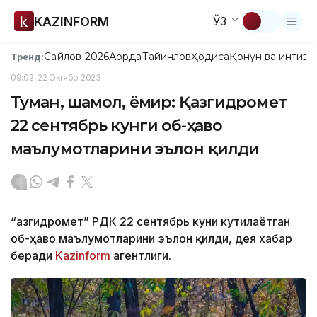
KAZINFORM
ЎЗ
Сайлов-2026
Ақорда
Тайинлов
Ҳодиса
Қонун ва интизо
Тренд:
09:02, 22 Октябр 2023
Туман, шамол, ёмғир: Қазгидромет
22 сентябрь кунги об-ҳаво
маълумотларини эълон қилди
“Қазгидромет” РДК 22 сентябрь куни кутилаётган
об-ҳаво маълумотларини эълон қилди, дея хабар
беради
Kazinform
агентлиги.