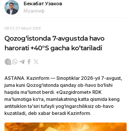
Бекабат Узаков
Муаллиф
08:37, 07 Август 2026
Qozog‘istonda 7-avgustda havo
harorati +40°S gacha ko‘tariladi
ASTANA. Kazinform — Sinoptiklar 2026-yil 7-avgust,
juma kuni Qozog‘istonda qanday ob-havo bo‘lishi
haqida ma'lumot berdi. «Qazgidromet» RDK
ma'lumotiga ko‘ra, mamlakatning katta qismida keng
antitsiklon ta'siri tufayli yog‘ingarchiliksiz ob-havo
kuzatiladi, deb xabar beradi Kazinform.