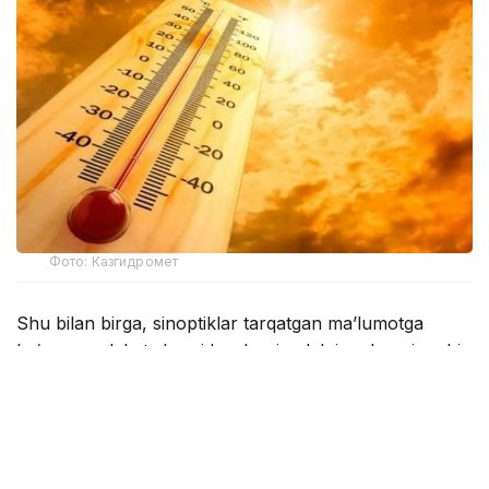
Фото: Казгидромет
Shu bilan birga, sinoptiklar tarqatgan ma’lumotga
ko‘ra, mamlakat sharqida, shuningdek janub va janubi-
sharqning tog‘li hududlarida momaqaldiroq bilan
yomg‘ir yog‘ishi kutilmoqda.
“Sharqiy hududlarda ayrim joylarda kuchli
yomg‘ir yog‘adi, do‘l yog‘ishi ham istisno