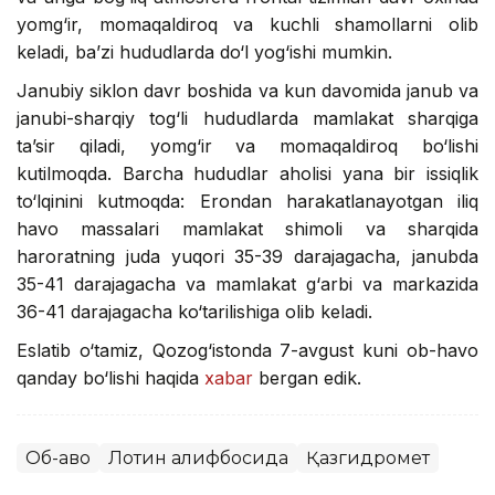
yomg‘ir, momaqaldiroq va kuchli shamollarni olib
keladi, ba’zi hududlarda do‘l yog‘ishi mumkin.
Janubiy siklon davr boshida va kun davomida janub va
janubi-sharqiy tog‘li hududlarda mamlakat sharqiga
ta’sir qiladi, yomg‘ir va momaqaldiroq bo‘lishi
kutilmoqda. Barcha hududlar aholisi yana bir issiqlik
to‘lqinini kutmoqda: Erondan harakatlanayotgan iliq
havo massalari mamlakat shimoli va sharqida
haroratning juda yuqori 35-39 darajagacha, janubda
35-41 darajagacha va mamlakat g‘arbi va markazida
36-41 darajagacha ko‘tarilishiga olib keladi.
Eslatib o‘tamiz, Qozog‘istonda 7-avgust kuni ob-havo
qanday bo‘lishi haqida
xabar
bergan edik.
Об-ҳаво
Лотин алифбосида
Қазгидромет