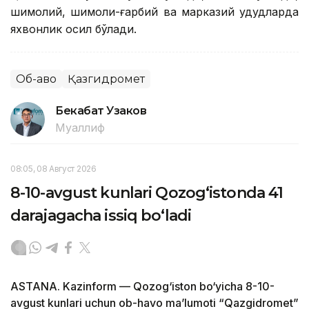
шимолий, шимоли-ғарбий ва марказий ҳудудларда
яхвонлик ҳосил бўлади.
Об-ҳаво
Қазгидромет
Бекабат Узаков
Муаллиф
08:05, 08 Август 2026
8-10-avgust kunlari Qozog‘istonda 41
darajagacha issiq bo‘ladi
ASTANA. Kazinform — Qozog‘iston bo‘yicha 8-10-
avgust kunlari uchun ob-havo ma’lumoti “Qazgidromet”