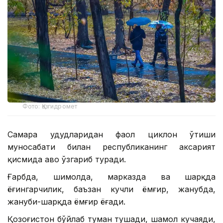
Фото: Қазгидромет
Самара ҳудудларидан фаол циклон ўтиши
муносабати билан республиканинг аксарият
қисмида ҳаво ўзгариб туради.
Ғарбда, шимолда, марказда ва шарқда
ёғингарчилик, баъзан кучли ёмғир, жанубда,
жануби-шарқда ёмғир ёғади.
Қозоғистон бўйлаб туман тушади, шамол кучаяди,