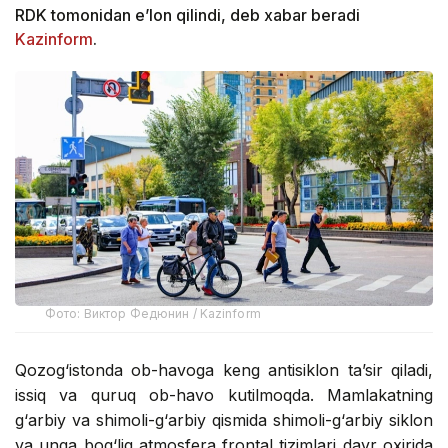
RDK tomonidan e’lon qilindi, deb xabar beradi
Kazinform
.
Фото: Виктор Федюнин / Kazinform
Qozog‘istonda ob-havoga keng antisiklon ta’sir qiladi,
issiq va quruq ob-havo kutilmoqda. Mamlakatning
g‘arbiy va shimoli-g‘arbiy qismida shimoli-g‘arbiy siklon
va unga bog‘liq atmosfera frontal tizimlari davr oxirida