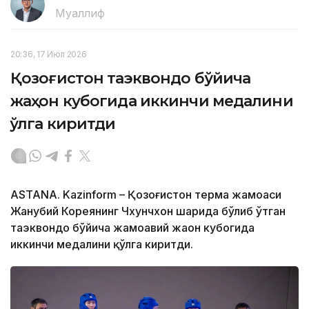
Муаллиф
20:36, 17 Июл 2026
Қозоғистон таэквондо бўйича
жаҳон кубогида иккинчи медалини
қўлга киритди
ASTANA. Kazinform – Қозоғистон терма жамоаси
Жанубий Кореянинг Чхунчхон шаҳрида бўлиб ўтган
таэквондо бўйича жамоавий жаҳон кубогида
иккинчи медалини қўлга киритди.