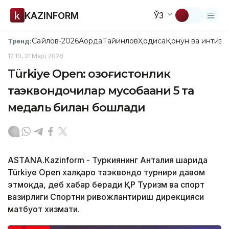
KAZINFORM
ЎЗ
Сайлов-2026
Ақорда
Тайинлов
Ҳодиса
Қонун ва интизо
Тренд:
12:10, 31 Март 2026
Türkiye Open: қозоғистонлик
таэквондочилар мусобақани 5 та
медаль билан бошлади
АSTANА.Кazinform - Туркиянинг Анталия шаҳрида
Türkiye Open халқаро таэквондо турнири давом
этмоқда, деб хабар беради ҚР Туризм ва спорт
вазирлиги Спортни ривожлантириш дирекцияси
матбуот хизмати.