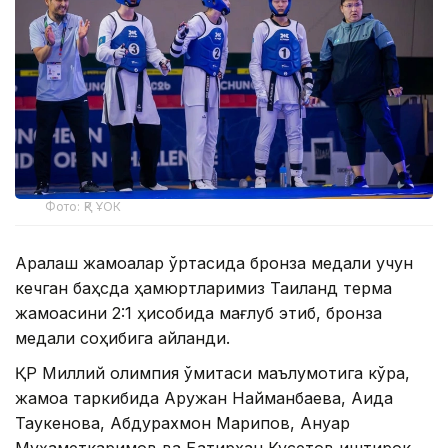
Фото: ҚР ҰОК
Аралаш жамоалар ўртасида бронза медали учун
кечган баҳсда ҳамюртларимиз Таиланд терма
жамоасини 2:1 ҳисобида мағлуб этиб, бронза
медали соҳибига айланди.
ҚР Миллий олимпия қўмитаси маълумотига кўра,
жамоа таркибида Аружан Найманбаева, Аида
Таукенова, Абдурахмон Марипов, Ануар
Муҳаметкаримов ва Батирхан Кусетов иштирок