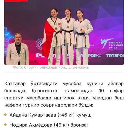
Фото: Спортни ривожлантириш дирекцияси
Катталар ўртасидаги мусобақа кунини аёллар
бошлади. Қозоғистон жамоасидан 10 нафар
спортчи мусобақада иштирок этди, улардан беш
нафари турнир совриндорлари бўлди:
Айдана Қумартаева (-46 кг) кумуш;
Нодира Аҳмедова (49 кг) бронза;