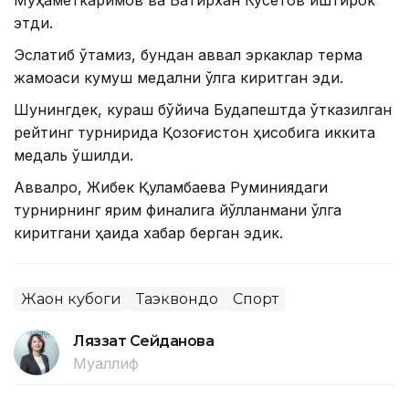
этди.
Эслатиб ўтамиз, бундан аввал эркаклар терма
жамоаси кумуш медални қўлга киритган эди.
Шунингдек, кураш бўйича Будапештда ўтказилган
рейтинг турнирида Қозоғистон ҳисобига иккита
медаль қўшилди.
Аввалроқ, Жибек Қуламбаева Руминиядаги
турнирнинг ярим финалига йўлланмани қўлга
киритгани ҳақида хабар берган эдик.
Жаҳон кубоги
Таэквондо
Спорт
Ляззат Сейданова
Муаллиф