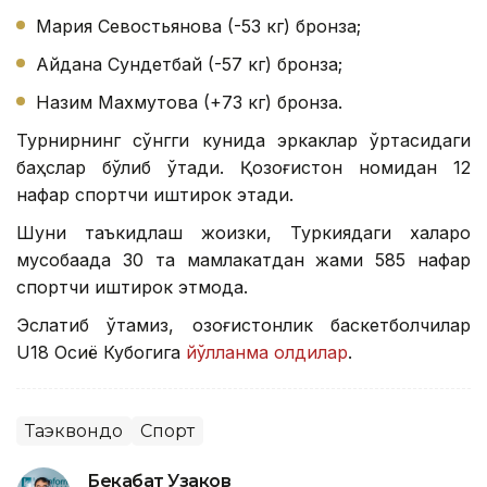
Мария Севостьянова (-53 кг) бронза;
Айдана Сундетбай (-57 кг) бронза;
Назим Махмутова (+73 кг) бронза.
Турнирнинг сўнгги кунида эркаклар ўртасидаги
баҳслар бўлиб ўтади. Қозоғистон номидан 12
нафар спортчи иштирок этади.
Шуни таъкидлаш жоизки, Туркиядаги халқаро
мусобақада 30 та мамлакатдан жами 585 нафар
спортчи иштирок этмоқда.
Эслатиб ўтамиз, қозоғистонлик баскетболчилар
U18 Осиё Кубогига
йўлланма олдилар
.
Таэквондо
Спорт
Бекабат Узаков