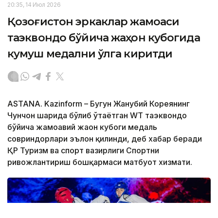
20:35, 14 Июл 2026
Қозоғистон эркаклар жамоаси
таэквондо бўйича жаҳон кубогида
кумуш медални қўлга киритди
ASTANA. Kazinform – Бугун Жанубий Кореянинг
Чунчон шаҳрида бўлиб ўтаётган WТ таэквондо
бўйича жамоавий жаҳон кубоги медаль
совриндорлари эълон қилинди, деб хабар беради
ҚР Туризм ва спорт вазирлиги Спортни
ривожлантириш бошқармаси матбуот хизмати.