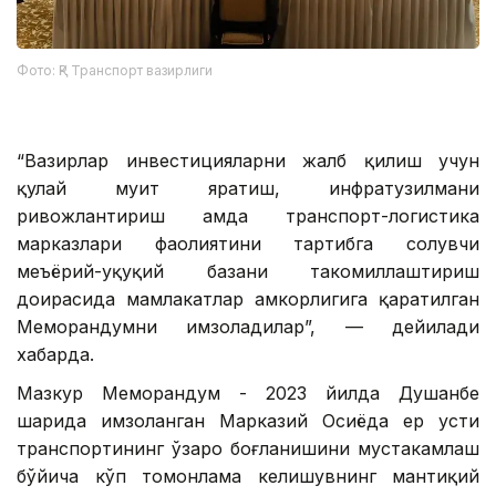
Фото: ҚР Транспорт вазирлиги
“Вазирлар инвестицияларни жалб қилиш учун
қулай муҳит яратиш, инфратузилмани
ривожлантириш ҳамда транспорт-логистика
марказлари фаолиятини тартибга солувчи
меъёрий-ҳуқуқий базани такомиллаштириш
доирасида мамлакатлар ҳамкорлигига қаратилган
Меморандумни имзоладилар”, — дейилади
хабарда.
Мазкур Меморандум - 2023 йилда Душанбе
шаҳрида имзоланган Марказий Осиёда ер усти
транспортининг ўзаро боғланишини мустаҳкамлаш
бўйича кўп томонлама келишувнинг мантиқий