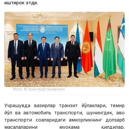
иштирок этди.
Фото: ҚР Транспорт вазирлиги
Учрашувда вазирлар транзит йўлаклари, темир
йўл ва автомобиль транспорти, шунингдек, ҳаво
транспорти соҳаларидаги ҳамкорликнинг долзарб
масалаларини муҳокама қилдилар.