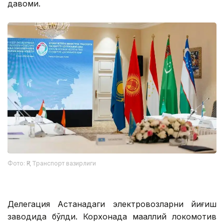
давоми.
Фото: ҚР Транспорт вазирлиги
Делегация Астанадаги электровозларни йиғиш
заводида бўлди. Корхонада маҳаллий локомотив