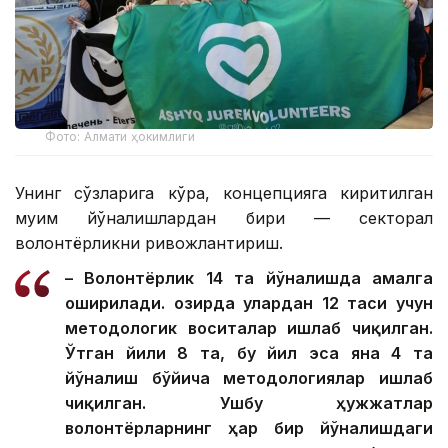
Фото: Алмати ҳокимлиги
Унинг сўзларига кўра, концепцияга киритилган
муҳим йўналишлардан бири — секторал
волонтёрликни ривожлантириш.
– Волонтёрлик 14 та йўналишда амалга
оширилади. Ҳозирда улардан 12 таси учун
методологик воситалар ишлаб чиқилган.
Ўтган йили 8 та, бу йил эса яна 4 та
йўналиш бўйича методологиялар ишлаб
чиқилган. Ушбу ҳужжатлар
волонтёрларнинг ҳар бир йўналишдаги