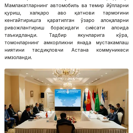
Мамлакатларнинг автомобиль ва темир йўлларни
қуриш, халқаро ҳаво қатнови тармоғини
кенгайтиришга қаратилган ўзаро алоқаларни
ривожлантириш борасидаги сиёсати алоҳида
таъкидланди. Тадбир якунларига кўра,
томонларнинг ҳамкорликни янада мустаҳкамлаш
ниятини тасдиқловчи Астана коммуникеси
имзоланди.