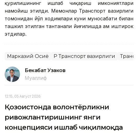
қурилишининг ишлаб чиқариш имкониятлари
намойиш этилди. Меҳмонлар Транспорт вазирлиги
томонидан йўл ходимлари куни муносабати билан
ташкил этилган тантанали йиғилишда ҳам иштирок
этдилар.
Марказий Осиё
ҚР Транспорт вазирлиги
Транс
Бекабат Узаков
Муаллиф
12:15, 05 Август 2026
Қозоғистонда волонтёрликни
ривожлантиришнинг янги
концепцияси ишлаб чиқилмоқда