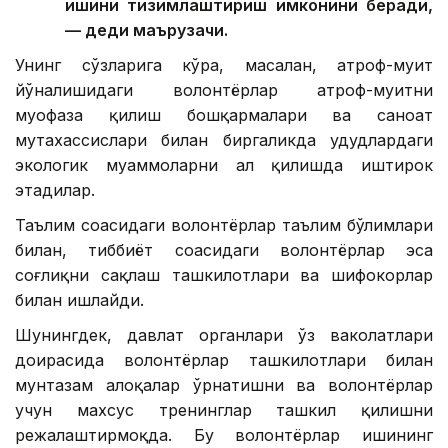
ишини тизимлаштириш имконини беради,
— деди маърузачи.
Унинг сўзларига кўра, масалан, атроф-муҳит
йўналишидаги волонтёрлар атроф-муҳитни
муҳофаза қилиш бошқармалари ва саноат
мутахассислари билан биргаликда ҳудудлардаги
экологик муаммоларни ҳал қилишда иштирок
этадилар.
Таълим соҳасидаги волонтёрлар таълим бўлимлари
билан, тиббиёт соҳасидаги волонтёрлар эса
соғлиқни сақлаш ташкилотлари ва шифокорлар
билан ишлайди.
Шунингдек, давлат органлари ўз ваколатлари
доирасида волонтёрлар ташкилотлари билан
мунтазам алоқалар ўрнатишни ва волонтёрлар
учун махсус тренинглар ташкил қилишни
режалаштирмоқда. Бу волонтёрлар ишининг