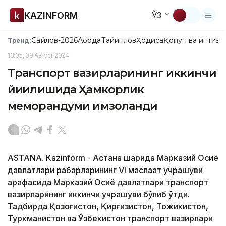
KAZINFORM
ЎЗ
Сайлов-2026
Ақорда
Тайинлов
Ҳодиса
Қонун ва интизо
Тренд:
13:05, 09 Август 2024
Транспорт вазирларининг иккинчи
йиғилишида Ҳамкорлик
меморандуми имзоланди
ASTANА. Кazinform - Астана шаҳрида Марказий Осиё
давлатлари раҳбарларининг VI маслаҳат учрашуви
арафасида Марказий Осиё давлатлари транспорт
вазирларининг иккинчи учрашуви бўлиб ўтди.
Тадбирда Қозоғистон, Қирғизистон, Тожикистон,
Туркманистон ва Ўзбекистон транспорт вазирлари