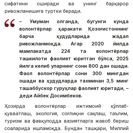
сифатини оширади ва унинг барқарор
ривожланишига туртки беради.
– Умуман олганда, бугунги кунда
волонтёрлар ҳаракати Қозоғистоннинг
барча ҳудудларида жадал
ривожланмоқда. Агар 2020 йилда
мамлакатда 224 та волонтёрлар
ташкилоти фаолият юритган бўлса, 2025
йилга келиб уларнинг сони 800 дан ошади.
Фаол волонтёрлар сони 300 мингдан
ошади ва ҳудудларда тахминан 3,5 минг
ташаббускор гуруҳлар фаолият юритади, –
деди Айбек Досимбеков.
Ҳозирда волонтёрлар ижтимоий қўллаб-
қувватлаш, экология, соғлиқни сақлаш, таълим,
туризм ва фавқулодда вазиятларга жавоб бериш
соҳаларида ишламоқда. Бундан ташқари, Миллий