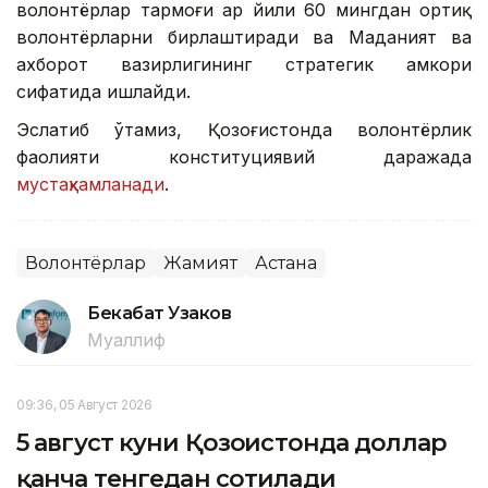
волонтёрлар тармоғи ҳар йили 60 мингдан ортиқ
волонтёрларни бирлаштиради ва Маданият ва
ахборот вазирлигининг стратегик ҳамкори
сифатида ишлайди.
Эслатиб ўтамиз, Қозоғистонда волонтёрлик
фаолияти конституциявий даражада
мустаҳкамланади
.
Волонтёрлар
Жамият
Астана
Бекабат Узаков
Муаллиф
09:36, 05 Август 2026
5 август куни Қозоғистонда доллар
қанча тенгедан сотилади