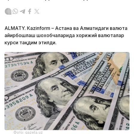
ALMATY. Кazinform – Астана ва Алматидаги валюта
айирбошлаш шохобчаларида хорижий валюталар
курси тақдим этилди.
Фото: gazeta.uz