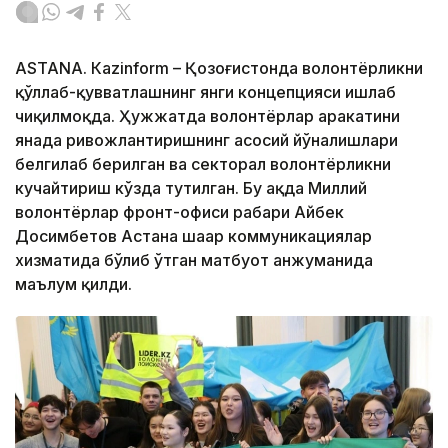
ASTANА. Кazinform – Қозоғистонда волонтёрликни
қўллаб-қувватлашнинг янги концепцияси ишлаб
чиқилмоқда. Ҳужжатда волонтёрлар ҳаракатини
янада ривожлантиришнинг асосий йўналишлари
белгилаб берилган ва секторал волонтёрликни
кучайтириш кўзда тутилган. Бу ҳақда Миллий
волонтёрлар фронт-офиси раҳбари Айбек
Досимбетов Астана шаҳар коммуникациялар
хизматида бўлиб ўтган матбуот анжуманида
маълум қилди.