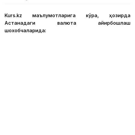
Kurs.kz маълумотларига кўра, ҳозирда
Астанадаги валюта айирбошлаш
шохобчаларида:
— доллар: сотиб олиш — 467,12 тенге, сотиш —
474,01 тенге;
— евро: сотиб олиш — 535,92 тенге, сотиш —
545,89 тенге;
— рубль: сотиб олиш — 5,49 тенге, сотиш — 5,69
тенге;
— юань: сотиб олиш — 68,75 тенге, сотиш — 73,21
тенге.
Алматидаги валюта айирбошлаш
шохобчаларида:
— доллар: сотиб олиш — 469,72 тенге, сотиш —