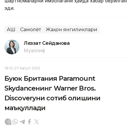
шартномаларни имзолагани ҳақида хабар берилган
эди.
АҚШ
Самолёт
Жаҳон янгиликлари
Ляззат Сейданова
Муаллиф
18:10, 07 Август 2026
Буюк Британия Paramount
Skydanceнинг Warner Bros.
Discoveryни сотиб олишини
маъқуллади