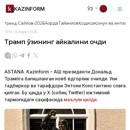
KAZINFORM
ЎЗ
Сайлов-2026
Ақорда
Тайинлов
Ҳодиса
Қонун ва интизо
Тренд:
13:51, 14 Апрел 2025
Трамп ўзининг ҳайкалини очди
ASTANA. Kazinform – АҚШ президенти Дональд
Трампга бағишланган ноёб ёдгорлик очилди. Уни
тадбиркор ва тарафдори Энтони Константино совға
қилган. Бу ҳақда у Х (собиқ Twitter) ижтимоий
тармоғидаги саҳифасида
маълум қилди
.