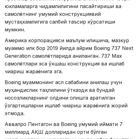
юкламаларга чидамлилигини пасайтириши ва
самолётнинг умумий конструкциявий
мустаҳкамлигига салбий таъсир кўрсатиши
мумкин.
Америка корпорацияси маълум қилишича, мазкур
муаммо илк бор 2019 йилда айрим Boeing 737 Next
Generation самолётларида аниқланган. 737 Max
самолётлари эса ўхшаш конструкция ва ишлаб
чиқариш жараёнига эга.
Boeing муаммонинг асл сабабини аниқлаш учун
муҳандислик таҳлилини ўтказди ва бундай
носозликларнинг олдини олишга қаратилган
ўзгартишларни ишлаб чиқариш жараёнига жорий
этмоқда.
Аввалроқ Пентагон ва Boeing умумий қиймати 7
миллиард АҚШ долларидан ортиқ бўлган