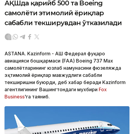
АҚШда қарийб 500 та Boeing
самолёти эҳтимолий ёриқлар
сабабли текширувдан ўтказилади
ASTANA. Kazinform - АҚШ Федерал фуқаро
авиацияси бошқармаси (FAA) Boeing 737 Max
самолётларининг юзлаб намунасини фюзеляжда
эҳтимолий ёриқлар мавжудлиги сабабли
текширишни буюрди, деб хабар беради Kazinform
агентлигининг Вашингтондаги мухбири
Fox
Business
'га таяниб.