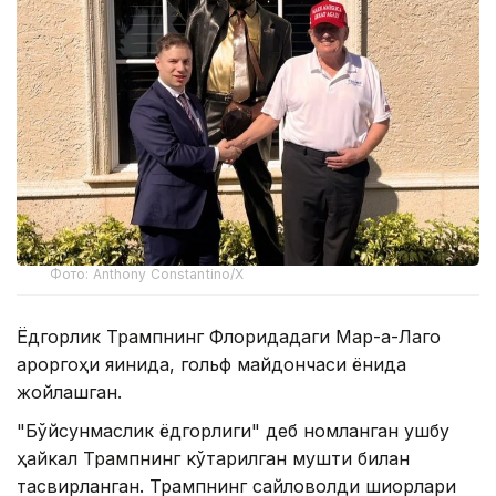
Фото: Anthony Constantino/Х
Ёдгорлик Трампнинг Флоридадаги Мар-а-Лаго
қароргоҳи яқинида, гольф майдончаси ёнида
жойлашган.
"Бўйсунмаслик ёдгорлиги" деб номланган ушбу
ҳайкал Трампнинг кўтарилган мушти билан
тасвирланган. Трампнинг сайловолди шиорлари