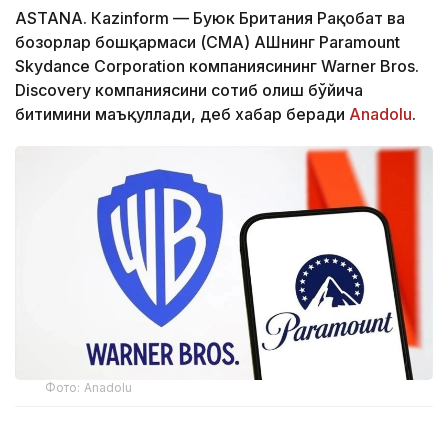
ASTANА. Кazinform — Буюк Британия Рақобат ва
бозорлар бошқармаси (CМА) АҚШнинг Paramount
Skydance Corporation компаниясининг Warner Bros.
Discovery компаниясини сотиб олиш бўйича
битимини маъқуллади, деб хабар беради
Аnadolu
.
Фото: Аnadolu
CМА маълумотларига кўра, регулятор Paramount