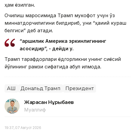
ҳам ёзилган.
Очилиш маросимида Трамп мукофот учун ўз
миннатдорчилигини билдириб, уни “ҳақиқий кураш
белгиси” деб атади.
“Қаршилик Америка эркинлигининг
асосидир”, - дейди у.
Трамп тарафдорлари ёдгорликни унинг сиёсий
йўлининг рамзи сифатида қабул қилмоқда.
АҚШ
Дональд Трамп
Президент
Жарасқан Нұрыбаев
Муаллиф
19:37, 07 Август 2026