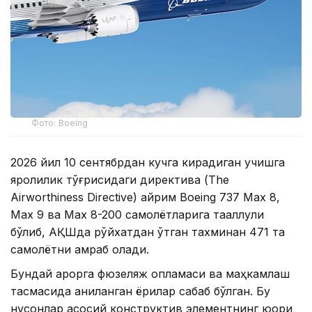
Фото: Boeing
2026 йил 10 сентябрдан кучга кирадиган учишга
яроқлилик тўғрисидаги директива (The
Airworthiness Directive) айрим Boeing 737 Max 8,
Max 9 ва Max 8-200 самолётларига тааллуқли
бўлиб, АҚШда рўйхатдан ўтган тахминан 471 та
самолётни қамраб олади.
Бундай қарорга фюзеляж қопламаси ва маҳкамлаш
тасмасида аниқланган ёриқлар сабаб бўлган. Бу
нуқсонлар асосий конструктив элементнинг юқори