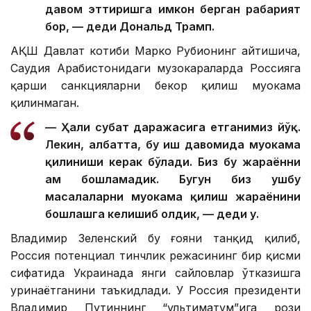
давом эттиришга имкон берган раҳбарият
бор, — деди Дональд Трамп.
АҚШ Давлат котиби Марко Рубионинг айтишича,
Саудия Арабистонидаги музокараларда Россияга
қарши санкцияларни бекор қилиш муҳокама
қилинмаган.
— Ҳали суҳбат даражасига етганимиз йўқ.
Лекин, албатта, бу иш давомида муҳокама
қилиниши керак бўлади. Биз бу жараённи
ҳам бошламадик. Бугун биз ушбу
масалаларни муҳокама қилиш жараёнини
бошлашга келишиб олдик, — деди у.
Владимир Зеленский бу ғояни танқид қилиб,
Россия потенциал тинчлик режасининг бир қисми
сифатида Украинада янги сайловлар ўтказишга
уринаётганини таъкидлади. У Россия президенти
Владимир Путиннинг “ультиматум”ига рози