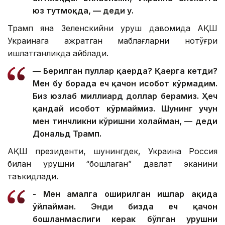
юз тутмоқда, — деди у.
Трамп яна Зеленскийни уруш давомида АҚШ
Украинага ажратган маблағларни нотўғри
ишлатганликда айблади.
— Берилган пуллар қаерда? Қаерга кетди?
Мен бу борада ҳеч қачон ҳисобот кўрмадим.
Биз юзлаб миллиард доллар берамиз. Ҳеч
қандай ҳисобот кўрмаймиз. Шунинг учун
мен тинчликни кўришни хоҳлайман, — деди
Дональд Трамп.
АҚШ президенти, шунингдек, Украина Россия
билан урушни “бошлаган” давлат эканини
таъкидлади.
- Мен амалга оширилган ишлар ҳақида
ўйлайман. Энди бизда ҳеч қачон
бошланмаслиги керак бўлган урушни