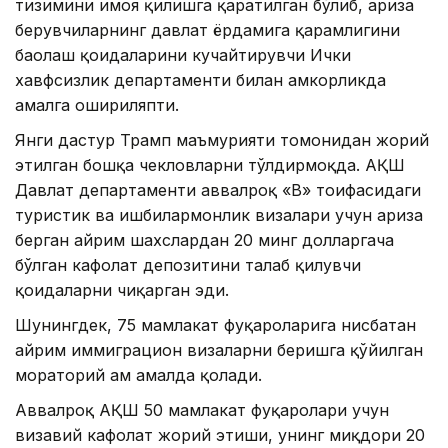
тизимини ҳимоя қилишга қаратилган бўлиб, ариза
берувчиларнинг давлат ёрдамига қарамлигини
баҳолаш қоидаларини кучайтирувчи Ички
хавфсизлик департаменти билан ҳамкорликда
амалга ошириляпти.
Янги дастур Трамп маъмурияти томонидан жорий
этилган бошқа чекловларни тўлдирмоқда. АҚШ
Давлат департаменти аввалроқ «B» тоифасидаги
туристик ва ишбилармонлик визалари учун ариза
берган айрим шахслардан 20 минг долларгача
бўлган кафолат депозитини талаб қилувчи
қоидаларни чиқарган эди.
Шунингдек, 75 мамлакат фуқароларига нисбатан
айрим иммиграцион визаларни беришга қўйилган
мораторий ҳам амалда қолади.
Аввалроқ АҚШ 50 мамлакат фуқаролари учун
визавий кафолат жорий этиши, унинг миқдори 20