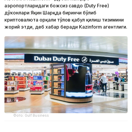
аэропортларидаги божсиз савдо (Duty Free)
дўконлари Яқин Шарқда биринчи бўлиб
криптовалюта орқали тўлов қабул қилиш тизимини
жорий этди, деб хабар беради Kazinform агентлиги.
Фото: Gulf Business
Crypto.com Pay хизмати орқали криптовалюта