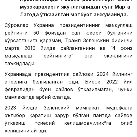
музокараларни якунлаганидан сўнг Мар-а-
Лагода ўтказилган матбуот анжуманида.
Сўровлар Украина президентининг маъқуллаш
рейтинги 50 фоиздан сал юқори бўлганини
кўрсатганига қарамай, Трамп Зеленский биринчи
марта 2019 йилда сайланганини ва “4 фоиз
маъқуллаш рейтингига” эга эканлигини
таъкидлади.
Украинада президентлик сайлови 2024 йилнинг
апрелига белгиланган эди. Бироқ 2022 йил
февралидан буён сайлов ўтказилмаган, чунки
мамлакатда ҳарбий ҳолатда.
2023 йилда Зеленский мамлакат мудофаага
эътибор қаратиш зарур бўлган пайтда сайлов
ўтказиш “сиёсий келишмовчилик”га олиб
келишини айтди.