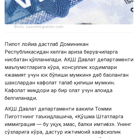
Фото: coximmigration.com
Пилот лойиҳа дастлаб Доминикан
Республикасидан келган ариза берувчиларга
нисбатан қўлланилади. АҚШ Давлат департаменти
маълумотларига кўра, консуллик ходимлари
«жамият учун юк бўлиши мумкин» деб баҳоланган
шахслардан кафолат талаб қилиши мумкин.
Кафолат миқдори ҳар бир ҳолат учун алоҳида
белгиланади.
АҚШ Давлат департаменти вакили Томми
Пиготтнинг таъкидлашича, «Қўшма Штатларга
иммиграция — бу ҳуқуқ эмас, балки имтиёз». Унинг
сўзларига кўра, дастур ижтимоий хавфсизлик