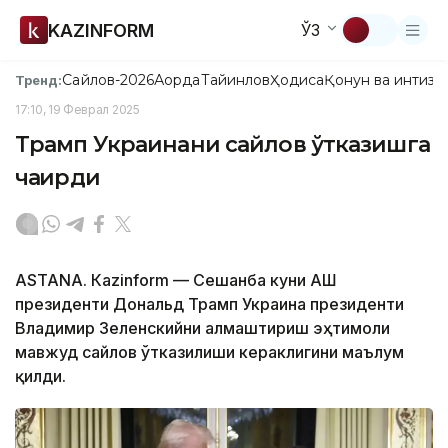
KAZINFORM
ЎЗ
Сайлов-2026
Ақорда
Тайинлов
Ҳодиса
Қонун ва интизо
Тренд:
17:10, 19 Феврал 2025
Трамп Украинани сайлов ўтказишга
чақирди
ASTANА. Кazinform — Сешанба куни АҚШ
президенти Дональд Трамп Украина президенти
Владимир Зеленскийни алмаштириш эҳтимоли
мавжуд сайлов ўтказилиши кераклигини маълум
қилди.