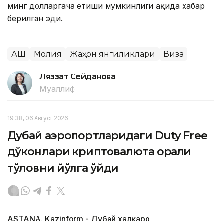
минг долларгача етиши мумкинлиги ҳақида хабар
берилган эди.
АҚШ
Молия
Жаҳон янгиликлари
Виза
Ляззат Сейданова
Муаллиф
19:38, 06 Август 2026
Дубай аэропортларидаги Duty Free
дўконлари криптовалюта орқали
тўловни йўлга қўйди
ASTANA. Kazinform - Дубай халқаро