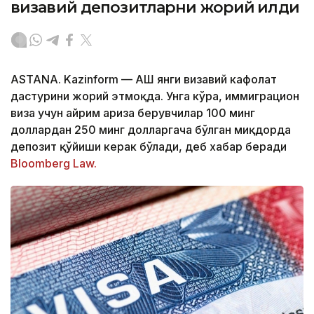
визавий депозитларни жорий қилди
ASTANA. Kazinform — АҚШ янги визавий кафолат
дастурини жорий этмоқда. Унга кўра, иммиграцион
виза учун айрим ариза берувчилар 100 минг
доллардан 250 минг долларгача бўлган миқдорда
депозит қўйиши керак бўлади, деб хабар беради
Bloomberg Law.