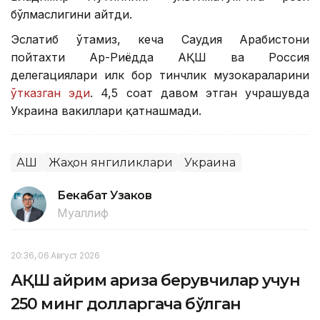
бўлмаслигини айтди.
Эслатиб ўтамиз, кеча Саудия Арабистони
пойтахти Ар-Риёдда АҚШ ва Россия
делегациялари илк бор тинчлик музокараларини
ўтказган эди
. 4,5 соат давом этган учрашувда
Украина вакиллари қатнашмади.
АҚШ
Жаҳон янгиликлари
Украина
Бекабат Узаков
Муаллиф
20:36, 06 Август 2026
АҚШ айрим ариза берувчилар учун
250 минг долларгача бўлган