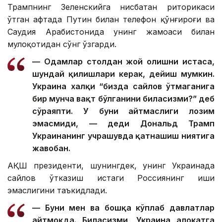
Трампнинг Зеленскийга нисбатан риторикаси
ўтган ҳафтада Путин билан телефон қўнғироғи ва
Саудия Арабистонида унинг жамоаси билан
мулоқотидан сўнг ўзгарди.
— Одамлар столдан жой олишни истаса,
шундай қилишлари керак, дейиш мумкин.
Украина халқи “бизда сайлов ўтмаганига
бир мунча вақт бўлганини биласизми?” деб
сўраяпти. У буни айтмаслиги лозим
эмасмиди, — деди Дональд Трамп
Украинанинг учрашувда қатнашиш ниятига
жавобан.
АҚШ президенти, шунингдек, унинг Украинада
сайлов ўтказиш истаги Россиянинг иши
эмаслигини таъкидлади.
— Буни мен ва бошқа кўплаб давлатлар
айтмоқда. Биласизми, Украина ҳалокатга