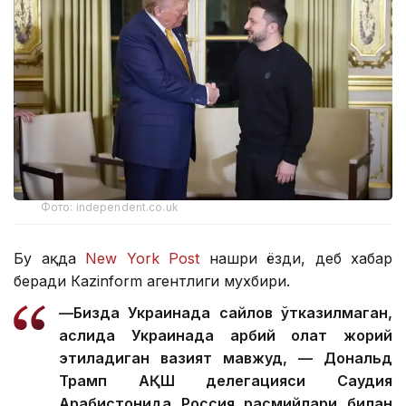
Фото: independent.co.uk
Бу ҳақда
New York Post
нашри ёзди, деб хабар
беради Кazinform агентлиги мухбири.
—Бизда Украинада сайлов ўтказилмаган,
аслида Украинада ҳарбий ҳолат жорий
этиладиган вазият мавжуд, — Дональд
Трамп АҚШ делегацияси Саудия
Арабистонида Россия расмийлари билан