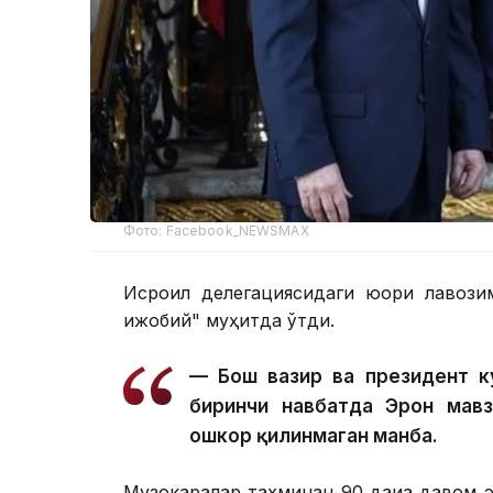
Фото: Facebook_NEWSMAX
Исроил делегациясидаги юқори лавози
ижобий" муҳитда ўтди.
— Бош вазир ва президент к
биринчи навбатда Эрон мавз
ошкор қилинмаган манба.
Музокаралар тахминан 90 дақиқа давом 