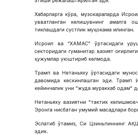
этиши режалаштирилган эди.
Хабарларга кўра, музокараларда Исро
қувватланган келишувнинг амалга о
тиклашдаги сустлик муҳокама қилинган.
Исроил ва “ХАМАС” ўртасидаги уруш
секторидаги гуманитар вазият оғирлиги
ҳужумлар уюштириб келмоқда.
Трамп ва Нетаньяху ўртасидаги мунос
давомида кескинлашган эди. Трамп Ис
кейинчалик уни "жуда мураккаб одам" де
Нетаньяху вазиятни "тактик келишмов
Эронга нисбатан умумий мақсадлари бор
Эслатиб ўтамиз, Си Цзиньпиннинг АҚШ
эдик.