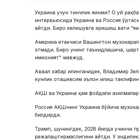
Украина учун тинчлик яқинми? Оқ уй раҳ
интервьюсида Украина ва Россия ўртас
айтди. Бироқ келишувга эришиш вақти “яқ
Америка етакчиси Вашингтон музокарал
этмади. Бироқ унинг таъкидлашича, шар
имконият" мавжуд.
Аввал хабар қилинганидек, Владимир Зе
кунлик оташкесим эълон қилиш таклифин
АҚШ ва Украина ҳам фойдали қазилмалар
Россия АҚШнинг Украина бўйича музокар
билдирди.
Трамп, шунингдек, 2028 йилда учинчи п
режалаштирмаслигини айтди. У эндилик