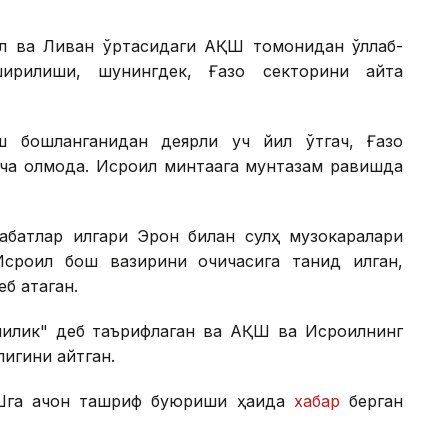
ил ва Ливан ўртасидаги АҚШ томонидан қўллаб-
ширилиши, шунингдек, Ғазо секторини қайта
 бошланганидан деярли уч йил ўтгач, Ғазо
ча қолмоқда. Исроил минтақага мунтазам равишда
абатлар илгари Эрон билан сулҳ музокаралари
роил бош вазирини очиқчасига танқид қилган,
б атаган.
чилик" деб таърифлаган ва АҚШ ва Исроилнинг
лигини айтган.
га қачон ташриф буюриши ҳақида
хабар
берган