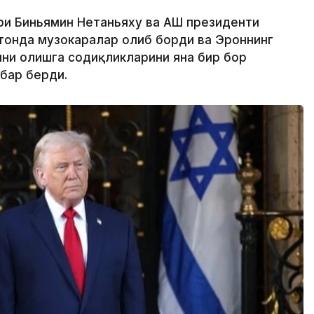
ри Биньямин Нетаньяху ва АҚШ президенти
тонда музокаралар олиб борди ва Эроннинг
ини олишга содиқликларини яна бир бор
бар берди.