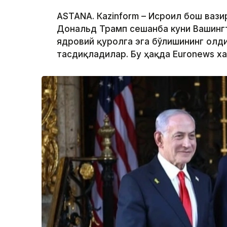
ASTANА. Кazinform – Исроил бош вази
Дональд Трамп сешанба куни Вашинг
ядровий қуролга эга бўлишининг олд
тасдиқладилар. Бу ҳақда Euronews ха