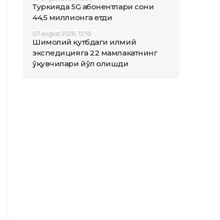
Туркияда 5G абонентлари сони
44,5 миллионга етди
07 avgust 2026, 12:10
Шимолий қутбдаги илмий
экспедицияга 22 мамлакатнинг
ўқувчилари йўл олишди