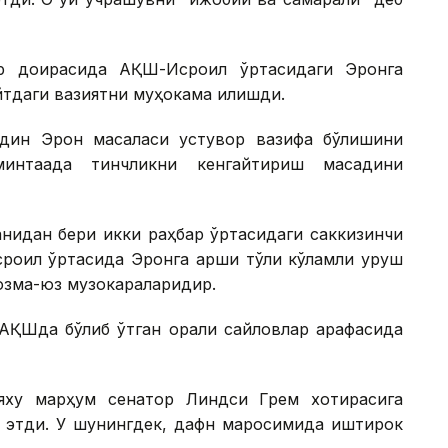
ар доирасида АҚШ-Исроил ўртасидаги Эронга
йтдаги вазиятни муҳокама қилишди.
дин Эрон масаласи устувор вазифа бўлишини
интақада тинчликни кенгайтириш мақсадини
ганидан бери икки раҳбар ўртасидаги саккизинчи
роил ўртасида Эронга қарши тўлиқ кўламли уруш
юзма-юз музокараларидир.
АҚШда бўлиб ўтган оралиқ сайловлар арафасида
ьяху марҳум сенатор Линдси Грем хотирасига
ок этди. У шунингдек, дафн маросимида иштирок