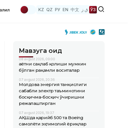
KZ
QZ
РУ
EN
中文
ق ز
ЎЗ
аҳлил
Мавзуга оид
08 avgust 2026, 09:00
Ҳаётни сақлаб қолиши мумкин
бўлган рақамли воситалар
07 avgust 2026, 20:36
Молдова энергия танқислиги
сабабли электр таъминотини
босқичма-босқич ўчиришни
режалаштирган
07 avgust 2026, 19:37
АҚШда қарийб 500 та Boeing
самолёти эҳтимолий ёриқлар