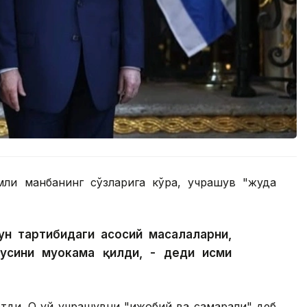
мли манбанинг сўзларига кўра, учрашув "жуда
ун тартибидаги асосий масалаларни,
усини муҳокама қилди, - деди исми
этди. Оқ уй учрашувни "ижобий ва самарали" деб