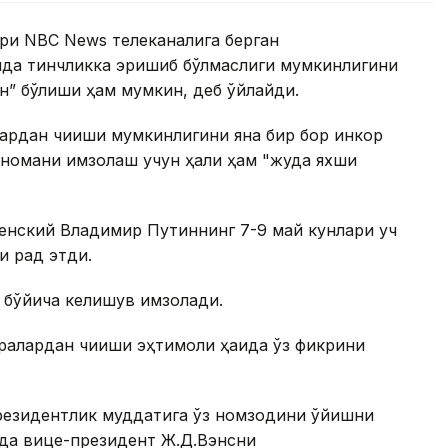
бари NBC News телеканалига берган
ида тинчликка эришиб бўлмаслиги мумкинлигини
ин” бўлиши ҳам мумкин, деб ўйлайди.
ардан чиқиши мумкинлигини яна бир бор инкор
тномани имзолаш учун ҳали ҳам "жуда яхши
ленский Владимир Путиннинг 7-9 май кунлари уч
и рад этди.
 бўйича келишув имзолади.
алардан чиқиши эҳтимоли ҳақида ўз фикрини
резидентлик муддатига ўз номзодини қўйишни
да вице-президент Ж.Д.Вэнсни