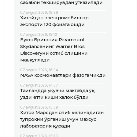
сабабли текширувдан ўтказилади
07 avgust 2026, 18:38
Хитойдан электромобиллар
экспорти 120 фоизга ошди
07 avgust 2026, 18:10
Буюк Британия Paramount
Skydanceнинг Warner Bros.
Discoveryни сотиб олишини
маъқуллади
07 avgust 2026, 16:34
NASA космонавтлари фазога чиқди
07 avgust 2026, 14:37
Таиландда ўқувчи мактабда ўқ
узди: етти киши ҳалок бўлди
07 avgust 2026, 13:39
Хитой Марсдан олиб келинадиган
тупроқни ўрганиш учун махсус
лаборатория қуради
07 avgust 2026, 12:38