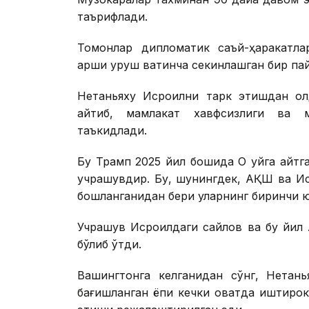
таърифлади.
Томонлар дипломатик саъй-ҳаракатл
қарши уруш вақтинча секинлашган бир па
Нетаньяху Исроилни тарк этишдан ол
айтиб, мамлакат хавфсизлиги ва м
таъкидлади.
Бу Трамп 2025 йил бошида Оқ уйга қайт
учрашувдир. Бу, шунингдек, АҚШ ва Ис
бошланганидан бери уларнинг биринчи 
Учрашув Исроилдаги сайлов ва бу йил 
бўлиб ўтди.
Вашингтонга келганидан сўнг, Нетан
бағишланган ёпиқ кечки овқатда иштир