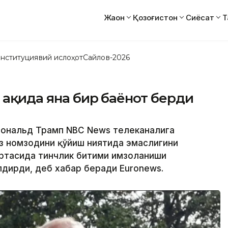
Жаҳон
Қозоғистон
Сиёсат
Т
нституциявий ислоҳот
Сайлов-2026
 ҳақида яна бир баёнот берди
 Дональд Трамп NBC News телеканалига
ўз номзодини қўйиш ниятида эмаслигини
ўртасида тинчлик битими имзоланиши
лдирди, деб хабар беради Euronews.