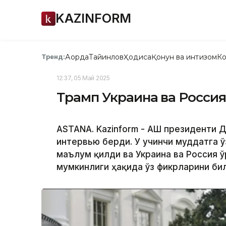
KAZINFORM
Ақорда
Тайинлов
Ҳодиса
Қонун ва интизом
Ко
Тренд:
12:37, 05 Май 2025
Трамп Украина ва Россия
ASTANA. Kazinform - АҚШ президенти
интервью берди. У учинчи муддатга 
маълум қилди ва Украина ва Россия 
мумкинлиги ҳақида ўз фикрларини би