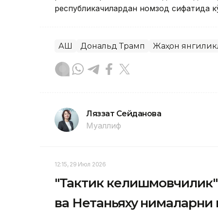
республикачилардан номзод сифатида к
АҚШ
Дональд Трамп
Жаҳон янгилик
Ляззат Сейданова
Муаллиф
12:15, 29 Июл 2026
"Тактик келишмовчилик"
ва Нетаньяху нималарни 