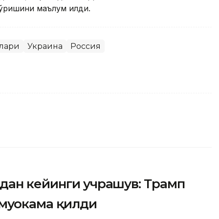
ўришини маълум қилди.
лари
Украина
Россия
дан кейинги учрашув: Трамп
муҳокама қилди