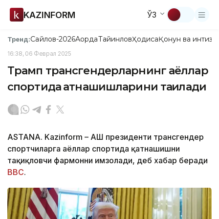
KAZINFORM
ЎЗ
Сайлов-2026
Ақорда
Тайинлов
Ҳодиса
Қонун ва интизо
Тренд:
16:38, 06 Феврал 2025
Трамп трансгендерларнинг аёллар
спортида қатнашишларини тақиқлади
ASTANA. Kazinform – АҚШ президенти трансгендер
спортчиларга аёллар спортида қатнашишни
тақиқловчи фармонни имзолади, деб хабар беради
BBC
.