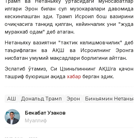
Трамп ва Нетаньяху ўртасидаги муносабатлар
илгари Эрон билан сулҳ музокаралари давомида
кескинлашган эди. Трамп Исроил бош вазирини
очиқчасига танқид қилган, кейинчалик уни "жуда
мураккаб одам" деб атаган.
Нетаньяху вазиятни "тактик келишмовчилик" деб
таърифлаган ва АҚШ ва Исроилнинг Эронга
нисбатан умумий мақсадлари борлигини айтган.
Эслатиб ўтамиз, Си Цзиньпиннинг АҚШга қачон
ташриф буюриши ҳақида
хабар
берган эдик.
АҚШ
Дональд Трамп
Эрон
Биньямин Нетаньях
Бекабат Узаков
Муаллиф