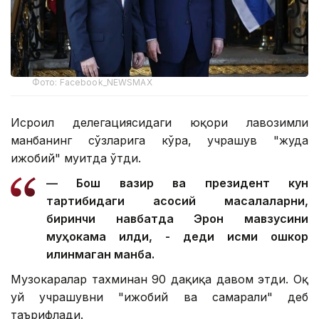
Фото: Facebook_NEWSMAX
Исроил делегациясидаги юқори лавозимли
манбанинг сўзларига кўра, учрашув "жуда
ижобий" муҳитда ўтди.
— Бош вазир ва президент кун
тартибидаги асосий масалаларни,
биринчи навбатда Эрон мавзусини
муҳокама қилди, - деди исми ошкор
қилинмаган манба.
Музокаралар тахминан 90 дақиқа давом этди. Оқ
уй учрашувни "ижобий ва самарали" деб
таърифлади.