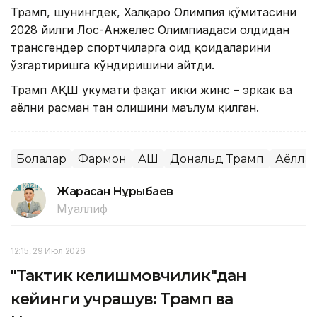
Трамп, шунингдек, Халқаро Олимпия қўмитасини
2028 йилги Лос-Анжелес Олимпиадаси олдидан
трансгендер спортчиларга оид қоидаларини
ўзгартиришга кўндиришини айтди.
Трамп АҚШ ҳукумати фақат икки жинс – эркак ва
аёлни расман тан олишини маълум қилган.
Болалар
Фармон
АҚШ
Дональд Трамп
Аёлла
Жарасқан Нұрыбаев
Муаллиф
12:15, 29 Июл 2026
"Тактик келишмовчилик"дан
кейинги учрашув: Трамп ва