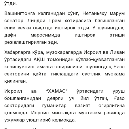
ўтди.
Вашингтонга келганидан сўнг, Нетаньяху марҳум
сенатор Линдси Грем хотирасига бағишланган
ёпиқ кечки овқатда иштирок этди. У шунингдек,
дафн маросимида иштирок этиши
режалаштирилган эди.
Хабарларга кўра, музокараларда Исроил ва Ливан
ўртасидаги АҚШ томонидан қўллаб-қувватланган
келишувнинг амалга оширилиши, шунингдек, Ғазо
секторини қайта тиклашдаги сустлик муҳокама
қилинган.
Исроил ва “ХАМАС” ўртасидаги уруш
бошланганидан деярли уч йил ўтгач, Ғазо
секторидаги гуманитар вазият оғирлигича
қолмоқда. Исроил минтақага мунтазам равишда
ҳужумлар уюштириб келмоқда.