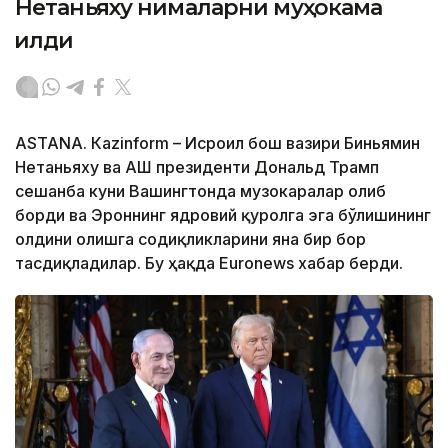
Нетаньяху нималарни муҳокама
қилди
ASTANА. Кazinform – Исроил бош вазири Биньямин
Нетаньяху ва АҚШ президенти Дональд Трамп
сешанба куни Вашингтонда музокаралар олиб
борди ва Эроннинг ядровий қуролга эга бўлишининг
олдини олишга содиқликларини яна бир бор
тасдиқладилар. Бу ҳақда Euronews хабар берди.