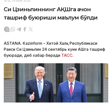
16:15, 24 Июл 2026
Си Цзиньпиннинг АҚШга қачон
ташриф буюриши маълум бўлди
ASTANА. Кazinform – Хитой Халқ Республикаси
Раиси Си Цзиньпин 24 сентябрь куни АҚШга ташриф
буюради, деб хабар беради
ТАСС
.