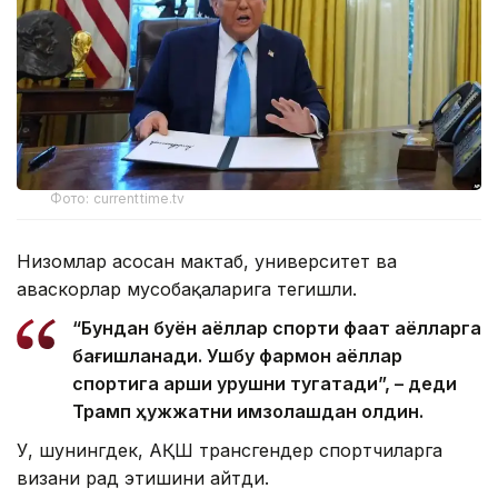
Фото: currenttime.tv
Низомлар асосан мактаб, университет ва
ҳаваскорлар мусобақаларига тегишли.
“Бундан буён аёллар спорти фақат аёлларга
бағишланади. Ушбу фармон аёллар
спортига қарши урушни тугатади”, – деди
Трамп ҳужжатни имзолашдан олдин.
У, шунингдек, АҚШ трансгендер спортчиларга
визани рад этишини айтди.