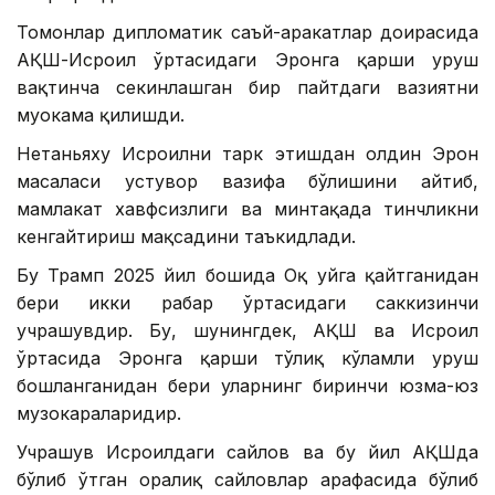
Томонлар дипломатик саъй-ҳаракатлар доирасида
АҚШ-Исроил ўртасидаги Эронга қарши уруш
вақтинча секинлашган бир пайтдаги вазиятни
муҳокама қилишди.
Нетаньяху Исроилни тарк этишдан олдин Эрон
масаласи устувор вазифа бўлишини айтиб,
мамлакат хавфсизлиги ва минтақада тинчликни
кенгайтириш мақсадини таъкидлади.
Бу Трамп 2025 йил бошида Оқ уйга қайтганидан
бери икки раҳбар ўртасидаги саккизинчи
учрашувдир. Бу, шунингдек, АҚШ ва Исроил
ўртасида Эронга қарши тўлиқ кўламли уруш
бошланганидан бери уларнинг биринчи юзма-юз
музокараларидир.
Учрашув Исроилдаги сайлов ва бу йил АҚШда
бўлиб ўтган оралиқ сайловлар арафасида бўлиб