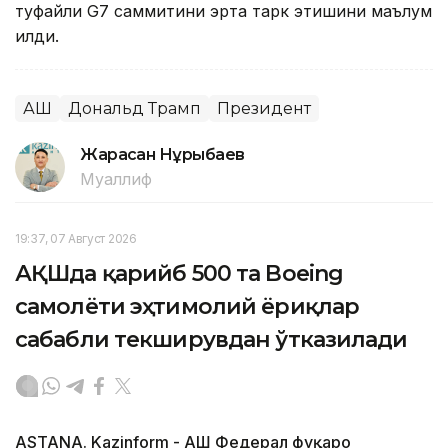
туфайли G7 саммитини эрта тарк этишини маълум
қилди.
АҚШ
Дональд Трамп
Президент
Жарасқан Нұрыбаев
Муаллиф
19:37, 07 Август 2026
АҚШда қарийб 500 та Boeing
самолёти эҳтимолий ёриқлар
сабабли текширувдан ўтказилади
ASTANA. Kazinform - АҚШ Федерал фуқаро