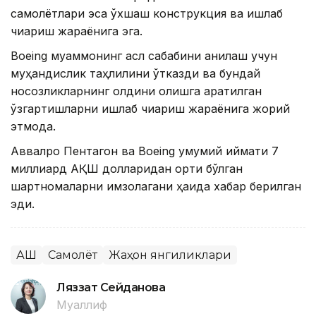
самолётлари эса ўхшаш конструкция ва ишлаб
чиқариш жараёнига эга.
Boeing муаммонинг асл сабабини аниқлаш учун
муҳандислик таҳлилини ўтказди ва бундай
носозликларнинг олдини олишга қаратилган
ўзгартишларни ишлаб чиқариш жараёнига жорий
этмоқда.
Аввалроқ Пентагон ва Boeing умумий қиймати 7
миллиард АҚШ долларидан ортиқ бўлган
шартномаларни имзолагани ҳақида хабар берилган
эди.
АҚШ
Самолёт
Жаҳон янгиликлари
Ляззат Сейданова
Муаллиф