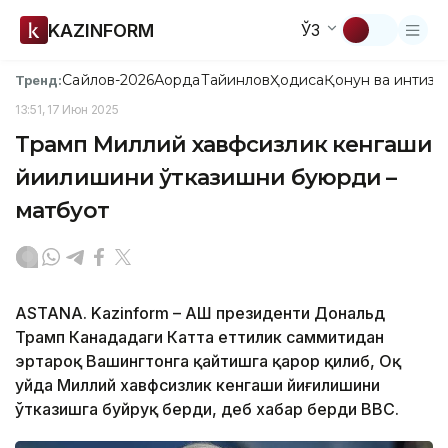
KAZINFORM
ЎЗ
Сайлов-2026
Ақорда
Тайинлов
Ҳодиса
Қонун ва интизо
Тренд:
13:51, 17 Июн 2025
Трамп Миллий хавфсизлик кенгаши
йиғилишини ўтказишни буюрди –
матбуот
ASTANA. Kazinform – АҚШ президенти Дональд
Трамп Канададаги Катта еттилик саммитидан
эртароқ Вашингтонга қайтишга қарор қилиб, Оқ
уйда Миллий хавфсизлик кенгаши йиғилишини
ўтказишга буйруқ берди, деб хабар берди BBC.