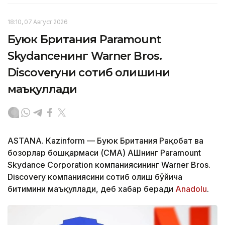
18:10, 07 Август 2026
Буюк Британия Paramount
Skydanceнинг Warner Bros.
Discoveryни сотиб олишини
маъқуллади
ASTANА. Кazinform — Буюк Британия Рақобат ва
бозорлар бошқармаси (CМА) АҚШнинг Paramount
Skydance Corporation компаниясининг Warner Bros.
Discovery компаниясини сотиб олиш бўйича
битимини маъқуллади, деб хабар беради
Аnadolu
.