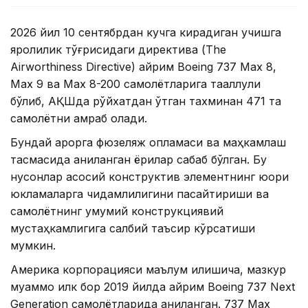
2026 йил 10 сентябрдан кучга кирадиган учишга
яроқлилик тўғрисидаги директива (The
Airworthiness Directive) айрим Boeing 737 Max 8,
Max 9 ва Max 8-200 самолётларига тааллуқли
бўлиб, АҚШда рўйхатдан ўтган тахминан 471 та
самолётни қамраб олади.
Бундай қарорга фюзеляж қопламаси ва маҳкамлаш
тасмасида аниқланган ёриқлар сабаб бўлган. Бу
нуқсонлар асосий конструктив элементнинг юқори
юкламаларга чидамлилигини пасайтириши ва
самолётнинг умумий конструкциявий
мустаҳкамлигига салбий таъсир кўрсатиши
мумкин.
Америка корпорацияси маълум қилишича, мазкур
муаммо илк бор 2019 йилда айрим Boeing 737 Next
Generation самолётларида аниқланган. 737 Max