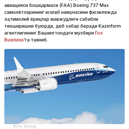
авиацияси бошқармаси (FAA) Boeing 737 Max
самолётларининг юзлаб намунасини фюзеляжда
эҳтимолий ёриқлар мавжудлиги сабабли
текширишни буюрди, деб хабар беради Kazinform
агентлигининг Вашингтондаги мухбири
Fox
Business
'га таяниб.
Фото: Boeing