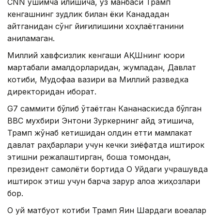
CNN қўшимча қилишича, ўз манбаси Трамп
кенгашнинг зудлик билан ёки Канададан
қайтганидан сўнг йиғилишини хоҳлаётганини
аниқламаган.
Миллий хавфсизлик кенгаши АҚШнинг юқори
мартабали амалдорларидан, жумладан, Давлат
котиби, Мудофаа вазири ва Миллий разведка
директоридан иборат.
G7 саммити бўлиб ўтаётган Кананаскисда бўлган
BBC мухбири Энтони Зуркернинг қайд этишича,
Трамп жўнаб кетишидан олдин етти мамлакат
давлат раҳбарлари учун кечки зиёфатда иштирок
этишни режалаштирган, бошқа томондан,
президент самолёти бортида Оқ Уйдаги учрашувда
иштирок этиш учун барча зарур алоқа жиҳозлари
бор.
Оқ уй матбуот котиби Трамп Яқин Шарқдаги воқеалар