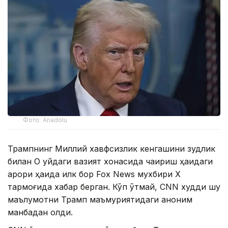
Фото: Anadolu
Трампнинг Миллий хавфсизлик кенгашини зудлик
билан Оқ уйдаги вазият хонасида чақириш ҳақидаги
қарори ҳақида илк бор Fox News мухбири Х
тармоғида хабар берган. Кўп ўтмай, CNN худди шу
маълумотни Трамп маъмуриятидаги аноним
манбадан олди.