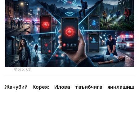
Фото: СИ
Жанубий Корея: Илова таъқибчига яқинлашиш
ҳақида огоҳлантиради
2026 йил 24 июнда Жанубий Корея шахсий
хавфсизлик учун энг сўнгги рақамли воситалардан
бирини ишга туширди.
Ҳукумат иловаси таъқиб қилувчи қурбонларга