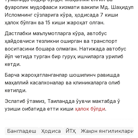
фуқаролик мудофааси хизмати вакили Мд. Шаҳидул
Исломнинг сўзларига кўра, ҳодисада 7 киши
ҳалок бўлган ва 15 киши жароҳат олган.
Дастлабки маълумотларга кўра, автобус
ҳайдовчиси тезликни оширган ва транспорт
воситасини бошқара олмаган. Натижада автобус
йўл четида турган бир гуруҳ ишчиларга урилиб
кетди.
Барча жароҳатланганлар шошилинч равишда
маҳаллий касалхоналар ва клиникаларга олиб
кетилди.
Эслатиб ўтамиз, Таиландда ўқувчи мактабда ўқ
узиши оқибатида етти киши
ҳалок бўлди
.
Бангладеш
Ҳодиса
ЙТҲ
Жаҳон янгиликлари