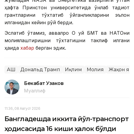
жумладан NASA ва Энергетика вазирлиги ўтган
ҳафта Принстон университетида ўнлаб тадқиқот
грантларини тўхтатиб қўйганликларини эълон
қилганидан кейин рўй берди.
Эслатиб ўтамиз, аввалроқ Оқ уй БМТ ва НАТОни
молиялаштиришни тўхтатишни таклиф қилгани
ҳақида
хабар
берган эдик.
АҚШ
Дональд Трамп
Иқлим
Молия
Жаҳон ян
Бекабат Узаков
Муаллиф
11:36, 08 Август 2026
Бангладешда иккита йўл-транспорт
ҳодисасида 16 киши ҳалок бўлди