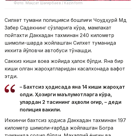
Фото: Мақсат Шағирбаев / Kazinform
Силхет тумани полицияси бошлиғи Чоудҳурй Мд
Забер Садекнинг сўзларига кўра, мамлакат
пойтахти Даккадан тахминан 240 километр
шимоли-шарқда жойлашган Силхет туманида
иккита йўловчи автобуси тўқнашди.
Саккиз киши воқеа жойида ҳалок бўлди. Яна бир
киши олган жароҳатларидан касалхонада вафот
этди.
– Бахтсиз ҳодисада яна 14 киши жароҳат
олди. Ҳозирги маълумотларга кўра,
улардан 2 тасининг аҳволи оғир, – деди
полиция вакили.
Иккинчи бахтсиз ҳодиса Даккадан тахминан 197
километр шимоли-ғарбда жойлашган Богра
туманида содир бўлди. Маҳаллий ёнғин ва