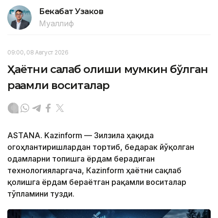
Бекабат Узаков
Муаллиф
09:00, 08 Август 2026
Ҳаётни сақлаб қолиши мумкин бўлган
рақамли воситалар
ASTANA. Kazinform — Зилзила ҳақида
огоҳлантиришлардан тортиб, бедарак йўқолган
одамларни топишга ёрдам берадиган
технологияларгача, Кazinform ҳаётни сақлаб
қолишга ёрдам бераётган рақамли воситалар
тўпламини тузди.