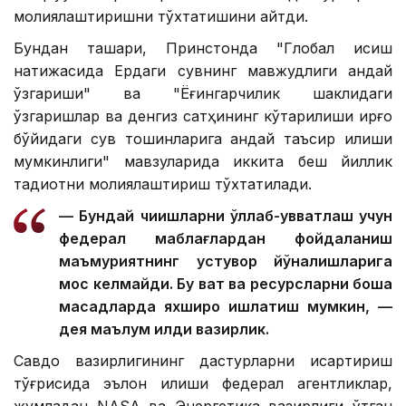
молиялаштиришни тўхтатишини айтди.
Бундан ташқари, Принстонда "Глобал исиш
натижасида Ердаги сувнинг мавжудлиги қандай
ўзгариши" ва "Ёғингарчилик шаклидаги
ўзгаришлар ва денгиз сатҳининг кўтарилиши қирғоқ
бўйидаги сув тошқинларига қандай таъсир қилиши
мумкинлиги" мавзуларида иккита беш йиллик
тадқиқотни молиялаштириш тўхтатилади.
— Бундай чиқишларни қўллаб-қувватлаш учун
федерал маблағлардан фойдаланиш
маъмуриятнинг устувор йўналишларига
мос келмайди. Бу вақт ва ресурсларни бошқа
мақсадларда яхшироқ ишлатиш мумкин, —
дея маълум қилди вазирлик.
Савдо вазирлигининг дастурларни қисқартириш
тўғрисида эълон қилиши федерал агентликлар,