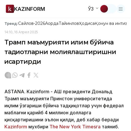
KAZINFORM
ЎЗ
Сайлов-2026
Ақорда
Тайинлов
Ҳодиса
Қонун ва интизо
Тренд:
14:10, 16 Апрел 2025
Трамп маъмурияти иқлим бўйича
тадқиқотларни молиялаштиришни
қисқартирди
ASTANA. Kazinform - АҚШ президенти Дональд
Трамп маъмурияти Принстон университетида
иқлим ўзгариши бўйича тадқиқотлар учун федерал
маблағни қарийб 4 миллион долларга
қисқартиришини эълон қилди, деб хабар беради
Kazinform
мухбири
The New York Timesга
таяниб.