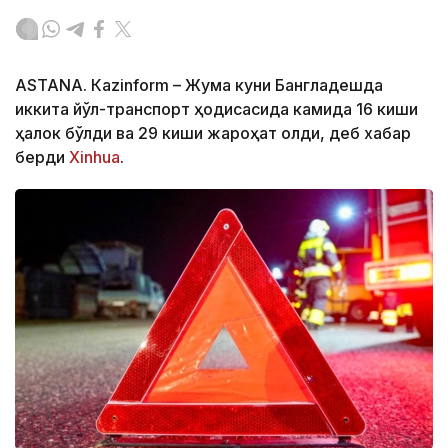
ASTANА. Кazinform – Жума куни Бангладешда
иккита йўл-транспорт ҳодисасида камида 16 киши
ҳалок бўлди ва 29 киши жароҳат олди, деб хабар
берди
Xinhua
.