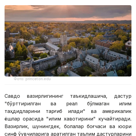
Фото: princeton.edu
Савдо вазирлигининг таъкидлашича, дастур
"бўрттирилган ва реал бўлмаган иқлим
таҳдидларини тарғиб қилади" ва америкалик
ёшлар орасида "иқлим хавотирини" кучайтиради.
Вазирлик, шунингдек, болалар боғчаси ва юқори
синф ўқувчиларига қаратилган таълим дастурларини