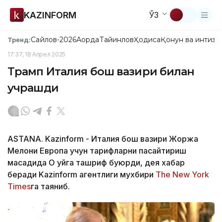
KAZINFORM
ЎЗ
Сайлов-2026
Ақорда
Тайинлов
Ҳодиса
Қонун ва интизо
Тренд:
17:37, 18 Апрел 2025
Трамп Италия бош вазири билан
учрашди
ASTANA. Kazinform - Италия бош вазири Жоржа
Мелони Европа учун тарифларни пасайтириш
мақсадида Оқ уйга ташриф буюрди, дея хабар
беради Kazinform агентлиги мухбири
The New York
Times
га таяниб.