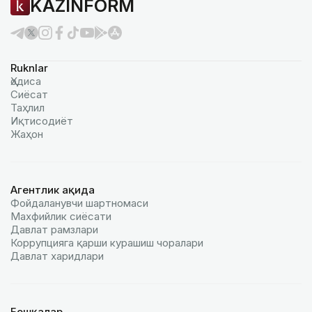
KAZINFORM
Ruknlar
Ҳодиса
Сиёсат
Таҳлил
Иқтисодиёт
Жаҳон
Агентлик ҳақида
Фойдаланувчи шартномаси
Махфийлик сиёсати
Давлат рамзлари
Коррупцияга қарши курашиш чоралари
Давлат харидлари
Бошқалар