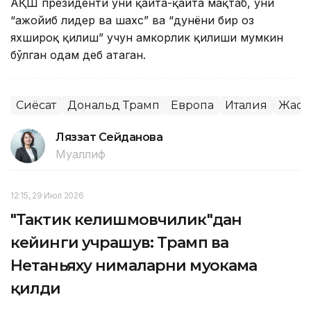
АҚШ президенти уни қайта-қайта мақтаб, уни
“ажойиб лидер ва шахс” ва “дунёни бир оз
яхшироқ қилиш” учун ҳамкорлик қилиши мумкин
бўлган одам деб атаган.
Сиёсат
Дональд Трамп
Европа
Италия
Жаҳо
Ляззат Сейданова
Муаллиф
12:15, 29 Июл 2026
"Тактик келишмовчилик"дан
кейинги учрашув: Трамп ва
Нетаньяху нималарни муҳокама
қилди