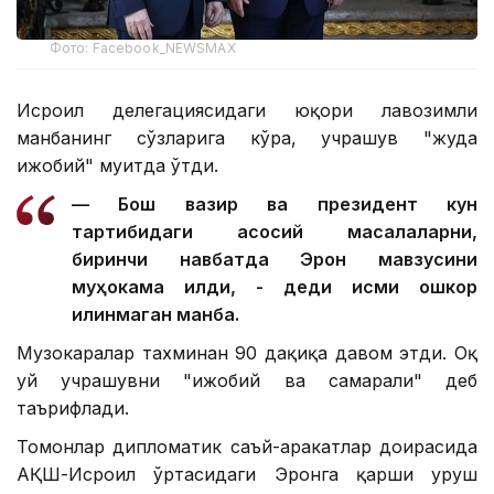
Фото: Facebook_NEWSMAX
Исроил делегациясидаги юқори лавозимли
манбанинг сўзларига кўра, учрашув "жуда
ижобий" муҳитда ўтди.
— Бош вазир ва президент кун
тартибидаги асосий масалаларни,
биринчи навбатда Эрон мавзусини
муҳокама қилди, - деди исми ошкор
қилинмаган манба.
Музокаралар тахминан 90 дақиқа давом этди. Оқ
уй учрашувни "ижобий ва самарали" деб
таърифлади.
Томонлар дипломатик саъй-ҳаракатлар доирасида
АҚШ-Исроил ўртасидаги Эронга қарши уруш