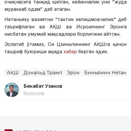
очиқчасига танқид қилган, кейинчалик уни "жуда
мураккаб одам" деб атаган.
Нетаньяху вазиятни "тактик келишмовчилик" деб
таърифлаган ва АҚШ ва Исроилнинг Эронга
нисбатан умумий мақсадлари борлигини айтган.
Эслатиб ўтамиз, Си Цзиньпиннинг АҚШга қачон
ташриф буюриши ҳақида
хабар
берган эдик.
АҚШ
Дональд Трамп
Эрон
Биньямин Нетанья
Бекабат Узаков
Муаллиф