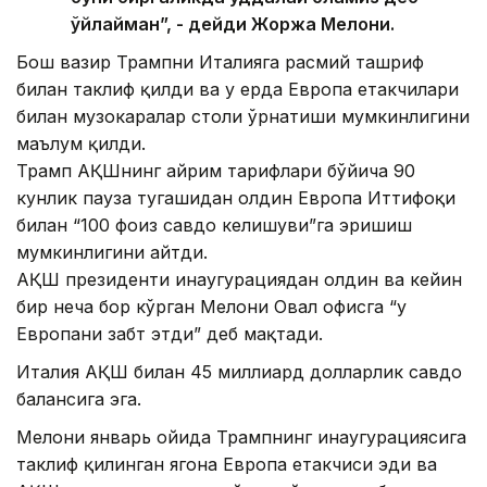
ўйлайман”, - дейди Жоржа Мелони.
Бош вазир Трампни Италияга расмий ташриф
билан таклиф қилди ва у ерда Европа етакчилари
билан музокаралар столи ўрнатиши мумкинлигини
маълум қилди.
Трамп АҚШнинг айрим тарифлари бўйича 90
кунлик пауза тугашидан олдин Европа Иттифоқи
билан “100 фоиз савдо келишуви”га эришиш
мумкинлигини айтди.
АҚШ президенти инаугурациядан олдин ва кейин
бир неча бор кўрган Мелони Овал офисга “у
Европани забт этди” деб мақтади.
Италия АҚШ билан 45 миллиард долларлик савдо
балансига эга.
Мелони январь ойида Трампнинг инаугурациясига
таклиф қилинган ягона Европа етакчиси эди ва