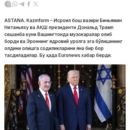
ASTANА. Кazinform – Исроил бош вазири Биньямин
Нетаньяху ва АҚШ президенти Дональд Трамп
сешанба куни Вашингтонда музокаралар олиб
борди ва Эроннинг ядровий қуролга эга бўлишининг
олдини олишга содиқликларини яна бир бор
тасдиқладилар. Бу ҳақда Euronews хабар берди.