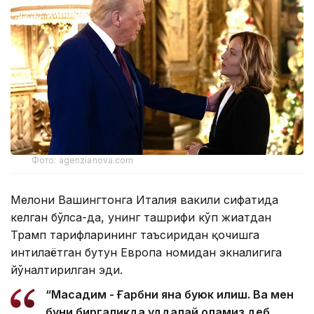
Фото: agenzianova.com
Мелони Вашингтонга Италия вакили сифатида
келган бўлса-да, унинг ташрифи кўп жиҳатдан
Трамп тарифларининг таъсиридан қочишга
интилаётган бутун Европа номидан экналигига
йўналтирилган эди.
“Мақсадим - Ғарбни яна буюк қилиш. Ва мен
буни биргаликда уддалай оламиз деб