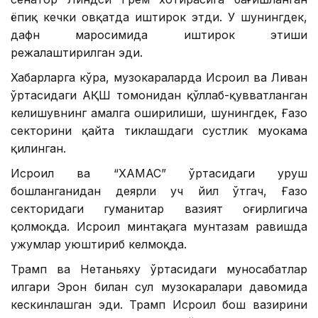
ёпиқ кечки овқатда иштирок этди. У шунингдек,
дафн маросимида иштирок этиши
режалаштирилган эди.
Хабарларга кўра, музокараларда Исроил ва Ливан
ўртасидаги АҚШ томонидан қўллаб-қувватланган
келишувнинг амалга оширилиши, шунингдек, Ғазо
секторини қайта тиклашдаги сустлик муҳокама
қилинган.
Исроил ва “ХАМАС” ўртасидаги уруш
бошланганидан деярли уч йил ўтгач, Ғазо
секторидаги гуманитар вазият оғирлигича
қолмоқда. Исроил минтақага мунтазам равишда
ҳужумлар уюштириб келмоқда.
Трамп ва Нетаньяху ўртасидаги муносабатлар
илгари Эрон билан сулҳ музокаралари давомида
кескинлашган эди. Трамп Исроил бош вазирини