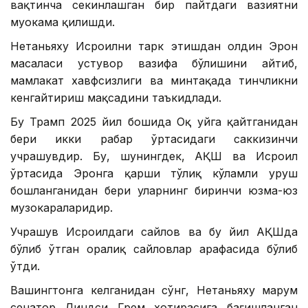
вақтинча секинлашган бир пайтдаги вазиятни
муҳокама қилишди.
Нетаньяху Исроилни тарк этишдан олдин Эрон
масаласи устувор вазифа бўлишини айтиб,
мамлакат хавфсизлиги ва минтақада тинчликни
кенгайтириш мақсадини таъкидлади.
Бу Трамп 2025 йил бошида Оқ уйга қайтганидан
бери икки раҳбар ўртасидаги саккизинчи
учрашувдир. Бу, шунингдек, АҚШ ва Исроил
ўртасида Эронга қарши тўлиқ кўламли уруш
бошланганидан бери уларнинг биринчи юзма-юз
музокараларидир.
Учрашув Исроилдаги сайлов ва бу йил АҚШда
бўлиб ўтган оралиқ сайловлар арафасида бўлиб
ўтди.
Вашингтонга келганидан сўнг, Нетаньяху марҳум
сенатор Линдси Грем хотирасига бағишланган