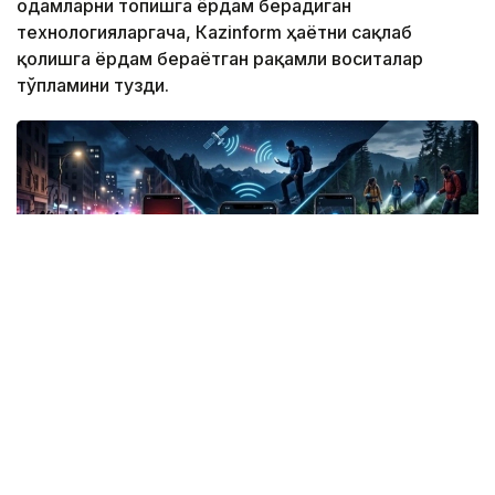
одамларни топишга ёрдам берадиган
технологияларгача, Кazinform ҳаётни сақлаб
қолишга ёрдам бераётган рақамли воситалар
тўпламини тузди.
Фото: СИ
Жанубий Корея: Илова таъқибчига яқинлашиш
ҳақида огоҳлантиради