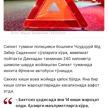
Фото: Мақсат Шағирбаев / Kazinform
Силхет тумани полицияси бошлиғи Чоудҳурй Мд
Забер Садекнинг сўзларига кўра, мамлакат
пойтахти Даккадан тахминан 240 километр
шимоли-шарқда жойлашган Силхет туманида
иккита йўловчи автобуси тўқнашди.
Саккиз киши воқеа жойида ҳалок бўлди. Яна бир
киши олган жароҳатларидан касалхонада вафот
этди.
– Бахтсиз ҳодисада яна 14 киши жароҳат
олди. Ҳозирги маълумотларга кўра,