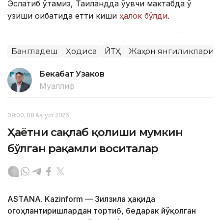
Эслатиб ўтамиз, Таиландда ўқувчи мактабда ўқ
узиши оқибатида етти киши
ҳалок бўлди
.
Бангладеш
Ҳодиса
ЙТҲ
Жаҳон янгиликлари
Бекабат Узаков
Муаллиф
09:00, 08 Август 2026
Ҳаётни сақлаб қолиши мумкин
бўлган рақамли воситалар
ASTANA. Kazinform — Зилзила ҳақида
огоҳлантиришлардан тортиб, бедарак йўқолган