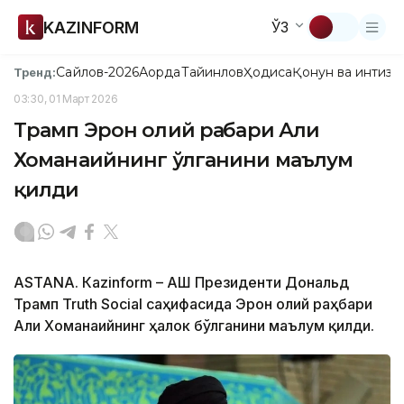
KAZINFORM
ЎЗ
Сайлов-2026
Ақорда
Тайинлов
Ҳодиса
Қонун ва интизо
Тренд:
03:30, 01 Март 2026
Трамп Эрон олий раҳбари Али
Хоманаийнинг ўлганини маълум
қилди
ASTANА. Кazinform – АҚШ Президенти Дональд
Трамп Truth Social саҳифасида Эрон олий раҳбари
Али Хоманаийнинг ҳалок бўлганини маълум қилди.