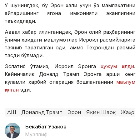
У шунингдек, бу Эрон халқи учун ўз мамлакатини
қайтаришнинг ягона имконияти эканлигини
таъкидлади.
Аввал хабар қилинганидек, Эрон олий раҳбарининг
ўлими ҳақидаги маълумотлар Исроил расмийларига
таяниб тарқатилган эди, аммо Теҳрондан расмий
тасдиқ бўлмади.
Эслатиб ўтамиз, Исроил Эронга
ҳужум қилди
.
Кейинчалик Доналд Трамп Эронга қарши кенг
кўламли ҳарбий операция бошланганини
маълум
қилган
эди.
АҚШ
Дональд Трамп
Эрон
Яқин Шарқ
Жаҳон 
Бекабат Узаков
Муаллиф