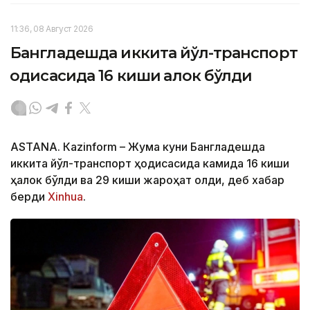
11:36, 08 Август 2026
Бангладешда иккита йўл-транспорт
ҳодисасида 16 киши ҳалок бўлди
ASTANА. Кazinform – Жума куни Бангладешда
иккита йўл-транспорт ҳодисасида камида 16 киши
ҳалок бўлди ва 29 киши жароҳат олди, деб хабар
берди
Xinhua
.