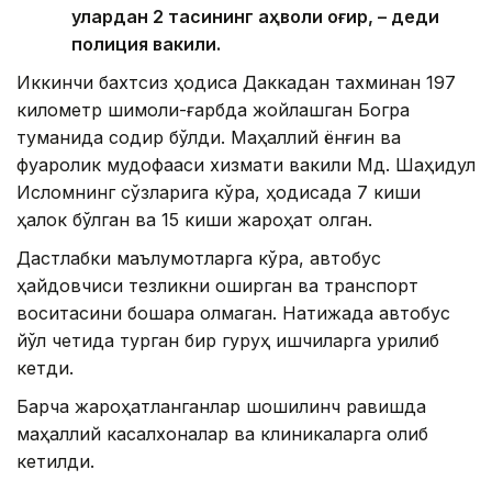
улардан 2 тасининг аҳволи оғир, – деди
полиция вакили.
Иккинчи бахтсиз ҳодиса Даккадан тахминан 197
километр шимоли-ғарбда жойлашган Богра
туманида содир бўлди. Маҳаллий ёнғин ва
фуқаролик мудофааси хизмати вакили Мд. Шаҳидул
Исломнинг сўзларига кўра, ҳодисада 7 киши
ҳалок бўлган ва 15 киши жароҳат олган.
Дастлабки маълумотларга кўра, автобус
ҳайдовчиси тезликни оширган ва транспорт
воситасини бошқара олмаган. Натижада автобус
йўл четида турган бир гуруҳ ишчиларга урилиб
кетди.
Барча жароҳатланганлар шошилинч равишда
маҳаллий касалхоналар ва клиникаларга олиб
кетилди.