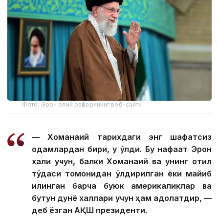
Фото: Эрон олий раҳбарининг веб-сайти
— Хоманаий тарихдаги энг шафқатсиз
одамлардан бири, у ўлди. Бу нафақат Эрон
халқи учун, балки Хоманаий ва унинг қотил
тўдаси томонидан ўлдирилган ёки майиб
қилинган барча буюк америкаликлар ва
бутун дунё халқлари учун ҳам адолатдир, —
деб ёзган АҚШ президенти.