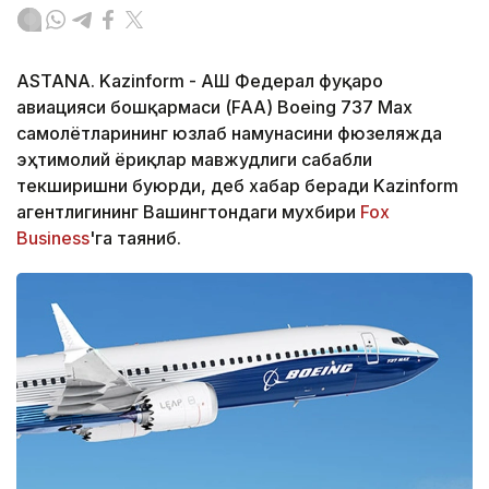
ASTANA. Kazinform - АҚШ Федерал фуқаро
авиацияси бошқармаси (FAA) Boeing 737 Max
самолётларининг юзлаб намунасини фюзеляжда
эҳтимолий ёриқлар мавжудлиги сабабли
текширишни буюрди, деб хабар беради Kazinform
агентлигининг Вашингтондаги мухбири
Fox
Business
'га таяниб.