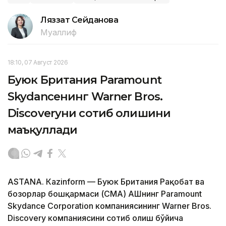
Ляззат Сейданова
Муаллиф
18:10, 07 Август 2026
Буюк Британия Paramount
Skydanceнинг Warner Bros.
Discoveryни сотиб олишини
маъқуллади
ASTANА. Кazinform — Буюк Британия Рақобат ва
бозорлар бошқармаси (CМА) АҚШнинг Paramount
Skydance Corporation компаниясининг Warner Bros.
Discovery компаниясини сотиб олиш бўйича