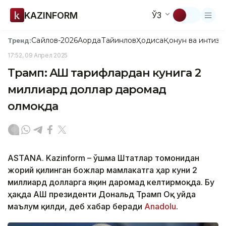
KAZINFORM
ЎЗ
Сайлов-2026
Ақорда
Тайинлов
Ҳодиса
Қонун ва интизо
Тренд:
17:52, 09 Апрел 2025
Трамп: АҚШ тарифлардан кунига 2
миллиард доллар даромад
олмоқда
ASTANA. Kazinform – Қўшма Штатлар томонидан
жорий қилинган божлар мамлакатга ҳар куни 2
миллиард долларга яқин даромад келтирмоқда. Бу
ҳақда АҚШ президенти Дональд Трамп Оқ уйда
маълум қилди, деб хабар беради
Anadolu
.