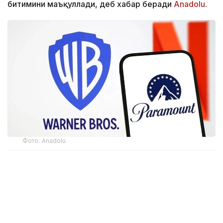
битимини маъқуллади, деб хабар беради
Аnadolu
.
Фото: Аnadolu
CМА маълумотларига кўра, регулятор Paramount
Skydance томонидан Warner Bros. Discovery
компаниясини сотиб олишини маъқуллади. Ушбу
қарор Paramount Британия ҳукуматига қонуний
мажбурий мажбуриятларни тақдим этганидан