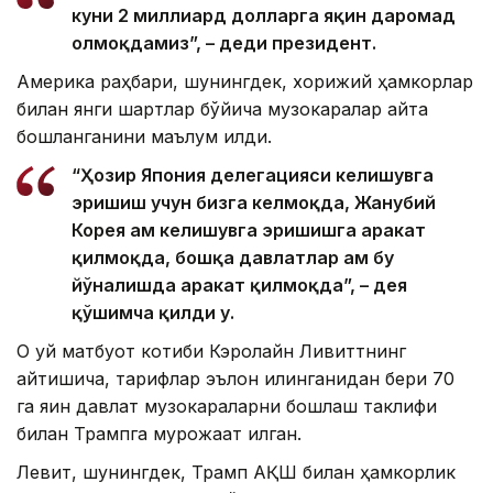
куни 2 миллиард долларга яқин даромад
олмоқдамиз”, – деди президент.
Америка раҳбари, шунингдек, хорижий ҳамкорлар
билан янги шартлар бўйича музокаралар қайта
бошланганини маълум қилди.
“Ҳозир Япония делегацияси келишувга
эришиш учун бизга келмоқда, Жанубий
Корея ҳам келишувга эришишга ҳаракат
қилмоқда, бошқа давлатлар ҳам бу
йўналишда ҳаракат қилмоқда”, – дея
қўшимча қилди у.
Оқ уй матбуот котиби Кэролайн Ливиттнинг
айтишича, тарифлар эълон қилинганидан бери 70
га яқин давлат музокараларни бошлаш таклифи
билан Трампга мурожаат қилган.
Левит, шунингдек, Трамп АҚШ билан ҳамкорлик