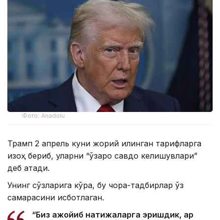
Фото: Anadolu
Трамп 2 апрель куни жорий қилинган тарифларга
изоҳ бериб, уларни “ўзаро савдо келишувлари”
деб атади.
Унинг сўзларига кўра, бу чора-тадбирлар ўз
самарасини исботлаган.
“Биз ажойиб натижаларга эришдик, ҳар