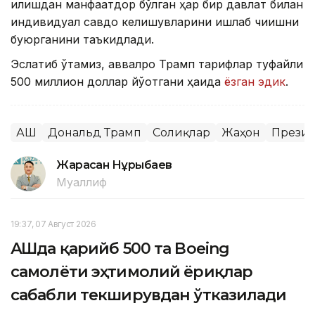
қилишдан манфаатдор бўлган ҳар бир давлат билан
индивидуал савдо келишувларини ишлаб чиқишни
буюрганини таъкидлади.
Эслатиб ўтамиз, аввалроқ Трамп тарифлар туфайли
500 миллион доллар йўқотгани ҳақида
ёзган эдик
.
АҚШ
Дональд Трамп
Солиқлар
Жаҳон
Прези
Жарасқан Нұрыбаев
Муаллиф
19:37, 07 Август 2026
АҚШда қарийб 500 та Boeing
самолёти эҳтимолий ёриқлар
сабабли текширувдан ўтказилади