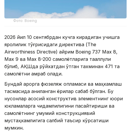
Фото: Boeing
2026 йил 10 сентябрдан кучга кирадиган учишга
яроқлилик тўғрисидаги директива (The
Airworthiness Directive) айрим Boeing 737 Max 8,
Max 9 ва Max 8-200 самолётларига тааллуқли
бўлиб, АҚШда рўйхатдан ўтган тахминан 471 та
самолётни қамраб олади.
Бундай қарорга фюзеляж қопламаси ва маҳкамлаш
тасмасида аниқланган ёриқлар сабаб бўлган. Бу
нуқсонлар асосий конструктив элементнинг юқори
юкламаларга чидамлилигини пасайтириши ва
самолётнинг умумий конструкциявий
мустаҳкамлигига салбий таъсир кўрсатиши
мумкин.