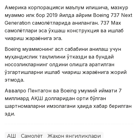
Америка корпорацияси маълум қилишича, мазкур
муаммо илк бор 2019 йилда айрим Boeing 737 Next
Generation самолётларида аниқланган. 737 Max
самолётлари эса ўхшаш конструкция ва ишлаб
чиқариш жараёнига эга.
Boeing муаммонинг асл сабабини аниқлаш учун
муҳандислик таҳлилини ўтказди ва бундай
носозликларнинг олдини олишга қаратилган
ўзгартишларни ишлаб чиқариш жараёнига жорий
этмоқда.
Аввалроқ Пентагон ва Boeing умумий қиймати 7
миллиард АҚШ долларидан ортиқ бўлган
шартномаларни имзолагани ҳақида хабар берилган
эди.
АҚШ
Самолёт
Жаҳон янгиликлари