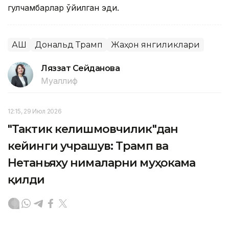
гулчамбарлар қўйилган эди.
АҚШ
Дональд Трамп
Жаҳон янгиликлари
Ляззат Сейданова
Муаллиф
12:15, 29 Июл 2026
"Тактик келишмовчилик"дан
кейинги учрашув: Трамп ва
Нетаньяху нималарни муҳокама
қилди