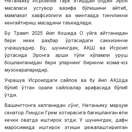
Нетаньяху Исроилни тарк этишдан олдин Эрон
масаласи устувор вазифа бўлишини айтиб,
мамлакат хавфсизлиги ва минтақада тинчликни
кенгайтириш мақсадини таъкидлади.
Бу Трамп 2025 йил бошида Оқ уйга қайтганидан
бери икки раҳбар ўртасидаги саккизинчи
учрашувдир. Бу, шунингдек, АҚШ ва Исроил
ўртасида Эронга қарши тўлиқ кўламли уруш
бошланганидан бери уларнинг биринчи юзма-юз
музокараларидир.
Учрашув Исроилдаги сайлов ва бу йил АҚШда
бўлиб ўтган оралиқ сайловлар арафасида бўлиб
ўтди.
Вашингтонга келганидан сўнг, Нетаньяху марҳум
сенатор Линдси Грем хотирасига бағишланган ёпиқ
кечки овқатда иштирок этди. У шунингдек, дафн
маросимида иштирок этиши режалаштирилган