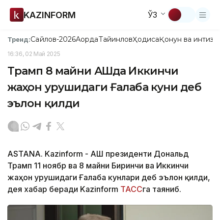
KAZINFORM
ЎЗ
Сайлов-2026
Ақорда
Тайинлов
Ҳодиса
Қонун ва интизо
Тренд:
16:36, 02 Май 2025
Трамп 8 майни АҚШда Иккинчи
жаҳон урушидаги Ғалаба куни деб
эълон қилди
ASTANA. Kazinform - АҚШ президенти Дональд
Трамп 11 ноябр ва 8 майни Биринчи ва Иккинчи
жаҳон урушидаги Ғалаба кунлари деб эълон қилди,
дея хабар беради Kazinform
ТАСС
га таяниб.