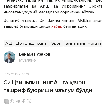
Нетаньяху вазиятни "тактик келишмовчилик" деб
таърифлаган ва АҚШ ва Исроилнинг Эронга
нисбатан умумий мақсадлари борлигини айтган.
Эслатиб ўтамиз, Си Цзиньпиннинг АҚШга қачон
ташриф буюриши ҳақида
хабар
берган эдик.
АҚШ
Дональд Трамп
Эрон
Биньямин Нетаньях
Бекабат Узаков
Муаллиф
16:15, 24 Июл 2026
Си Цзиньпиннинг АҚШга қачон
ташриф буюриши маълум бўлди