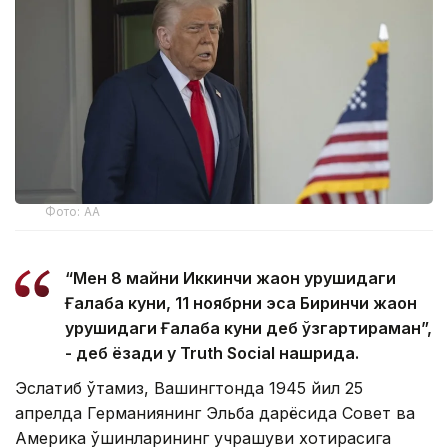
Фото: АА
“Мен 8 майни Иккинчи жаҳон урушидаги
Ғалаба куни, 11 ноябрни эса Биринчи жаҳон
урушидаги Ғалаба куни деб ўзгартираман”,
- деб ёзади у Truth Social нашрида.
Эслатиб ўтамиз, Вашингтонда 1945 йил 25
апрелда Германиянинг Эльба дарёсида Совет ва
Америка қўшинларининг учрашуви хотирасига