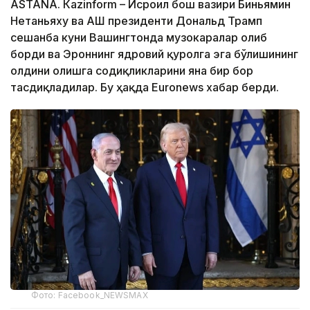
ASTANА. Кazinform – Исроил бош вазири Биньямин
Нетаньяху ва АҚШ президенти Дональд Трамп
сешанба куни Вашингтонда музокаралар олиб
борди ва Эроннинг ядровий қуролга эга бўлишининг
олдини олишга содиқликларини яна бир бор
тасдиқладилар. Бу ҳақда Euronews хабар берди.
Фото: Facebook_NEWSMAX