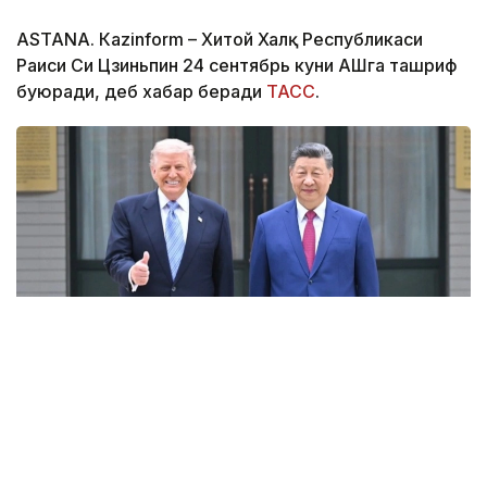
ASTANА. Кazinform – Хитой Халқ Республикаси
Раиси Си Цзиньпин 24 сентябрь куни АҚШга ташриф
буюради, деб хабар беради
ТАСС
.
Фото: Xinhua
АҚШ президенти Дональд Трамп бу ҳақда