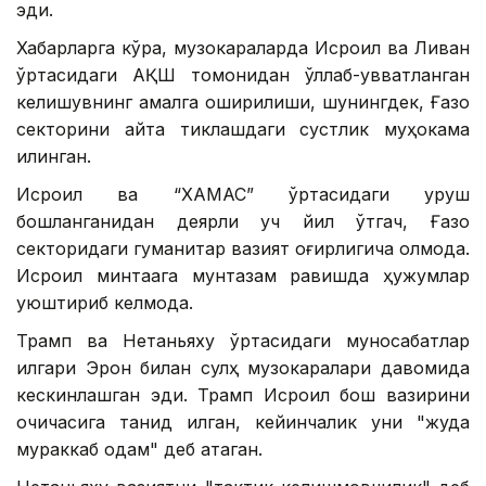
эди.
Хабарларга кўра, музокараларда Исроил ва Ливан
ўртасидаги АҚШ томонидан қўллаб-қувватланган
келишувнинг амалга оширилиши, шунингдек, Ғазо
секторини қайта тиклашдаги сустлик муҳокама
қилинган.
Исроил ва “ХАМАС” ўртасидаги уруш
бошланганидан деярли уч йил ўтгач, Ғазо
секторидаги гуманитар вазият оғирлигича қолмоқда.
Исроил минтақага мунтазам равишда ҳужумлар
уюштириб келмоқда.
Трамп ва Нетаньяху ўртасидаги муносабатлар
илгари Эрон билан сулҳ музокаралари давомида
кескинлашган эди. Трамп Исроил бош вазирини
очиқчасига танқид қилган, кейинчалик уни "жуда
мураккаб одам" деб атаган.