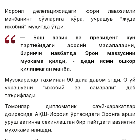
Исроил делегациясидаги юқори лавозимли
манбанинг сўзларига кўра, учрашув "жуда
ижобий" муҳитда ўтди.
— Бош вазир ва президент кун
тартибидаги асосий масалаларни,
биринчи навбатда Эрон мавзусини
муҳокама қилди, - деди исми ошкор
қилинмаган манба.
Музокаралар тахминан 90 дақиқа давом этди. Оқ уй
учрашувни "ижобий ва самарали" деб
таърифлади.
Томонлар дипломатик саъй-ҳаракатлар
доирасида АҚШ-Исроил ўртасидаги Эронга қарши
уруш вақтинча секинлашган бир пайтдаги вазиятни
муҳокама қилишди.