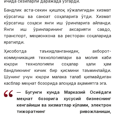
ичида сезиларли даражада ўзгарди.
Бандлик аста-секин қишлоқ хўжалигидан хизмат
кўрсатиш ва саноат соҳаларига ўтди. Хизмат
кўрсатиш соҳаси янги иш ўринларига айланди.
Янги иш ўринларининг аксарияти савдо,
транспорт, меҳмонхона ва ресторан соҳаларида
яратилди.
Ҳисоботда таъкидланганидек, ахборот-
коммуникация технологиялари ва молия каби
юқори технологияли соҳалар ҳали ҳам
бандликнинг кичик бир қисмини таъминлайди.
Шунинг учун юқори малака талаб қилмайдиган
касблар меҳнат бозорида алоҳида аҳамиятга эга.
— Бугунги кунда Марказий Осиёдаги
меҳнат бозорига хусусий бизнеснинг
кенгайиши ва хизматлар кўлами, электрон
тижоратнинг ривожланиши,