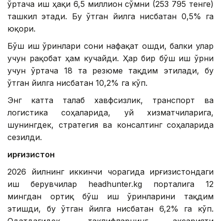
ўртача иш ҳақи 6,5 миллион сўмни (253 795 тенге)
ташкил этади. Бу ўтган йилга нисбатан 0,5% га
юқори.
Бўш иш ўринлари сони нафақат ошди, балки улар
учун рақобат ҳам кучайди. Ҳар бир бўш иш ўрни
учун ўртача 18 та резюме тақдим этилади, бу
ўтган йилга нисбатан 10,2% га кўп.
Энг катта талаб хавфсизлик, транспорт ва
логистика соҳаларида, уй хизматчиларига,
шунингдек, стратегия ва консалтинг соҳаларида
сезилди.
Қирғизистон
2026 йилнинг иккинчи чорагида Қирғизистондаги
иш берувчилар headhunter.kg порталига 12
мингдан ортиқ бўш иш ўринларини тақдим
этишди, бу ўтган йилга нисбатан 6,2% га кўп.