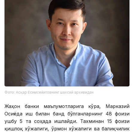
Фото: Асқар Есимсейитовнинг шахсий архивидан
Жаҳон банки маълумотларига кўра, Марказий
Осиёда иш билан банд бўлганларнинг 48 фоизи
ушбу 5 та соҳада ишлайди. Тахминан 15 фоизи
қишлоқ хўжалиги, ўрмон хўжалиги ва балиқчилик