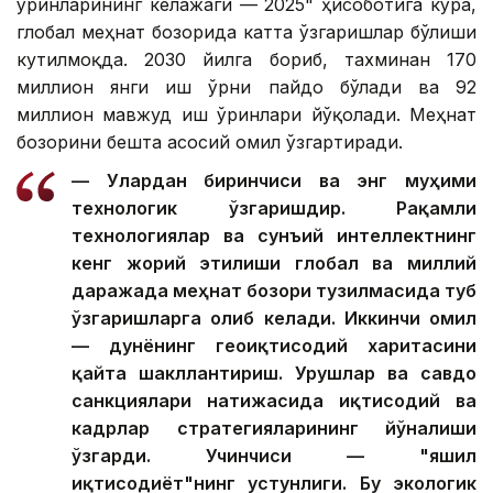
ўринларининг келажаги — 2025" ҳисоботига кўра,
глобал меҳнат бозорида катта ўзгаришлар бўлиши
кутилмоқда. 2030 йилга бориб, тахминан 170
миллион янги иш ўрни пайдо бўлади ва 92
миллион мавжуд иш ўринлари йўқолади. Меҳнат
бозорини бешта асосий омил ўзгартиради.
— Улардан биринчиси ва энг муҳими
технологик ўзгаришдир. Рақамли
технологиялар ва сунъий интеллектнинг
кенг жорий этилиши глобал ва миллий
даражада меҳнат бозори тузилмасида туб
ўзгаришларга олиб келади. Иккинчи омил
— дунёнинг геоиқтисодий харитасини
қайта шакллантириш. Урушлар ва савдо
санкциялари натижасида иқтисодий ва
кадрлар стратегияларининг йўналиши
ўзгарди. Учинчиси — "яшил
иқтисодиёт"нинг устунлиги. Бу экологик