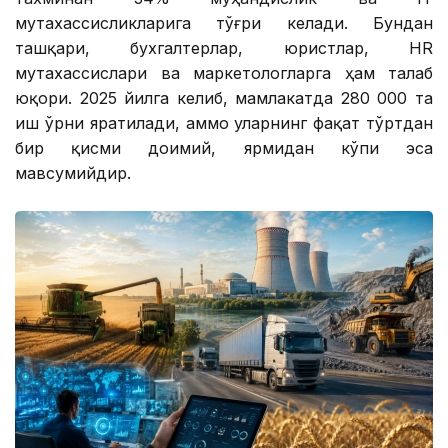
мутахассисликларига тўғри келади. Бундан
ташқари, бухгалтерлар, юристлар, HR
мутахассислари ва маркетологларга ҳам талаб
юқори. 2025 йилга келиб, мамлакатда 280 000 та
иш ўрни яратилади, аммо уларнинг фақат тўртдан
бир қисми доимий, ярмидан кўпи эса
мавсумийдир.