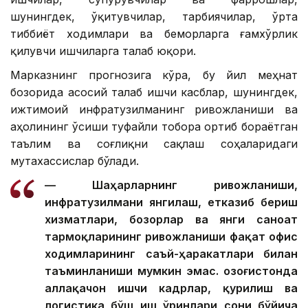
шунингдек, ўқитувчилар, тарбиячилар, ўрта
тиббиёт ходимлари ва беморларга ғамхўрлик
қилувчи ишчиларга талаб юқори.
Марказнинг прогнозига кўра, бу йил меҳнат
бозорида асосий талаб ишчи касблар, шунингдек,
ижтимоий инфратузилманинг ривожланиши ва
аҳолининг ўсиши туфайли тобора ортиб бораётган
таълим ва соғлиқни сақлаш соҳаларидаги
мутахассислар бўлади.
— Шаҳарларнинг ривожланиши,
инфратузилмани янгилаш, етказиб бериш
хизматлари, бозорлар ва янги саноат
тармоқларининг ривожланиши фақат офис
ходимларининг саъй-ҳаракатлари билан
таъминланиши мумкин эмас. Қозоғистонда
аллақачон ишчи кадрлар, қурилиш ва
логистика бўш иш ўринлари сони бўйича