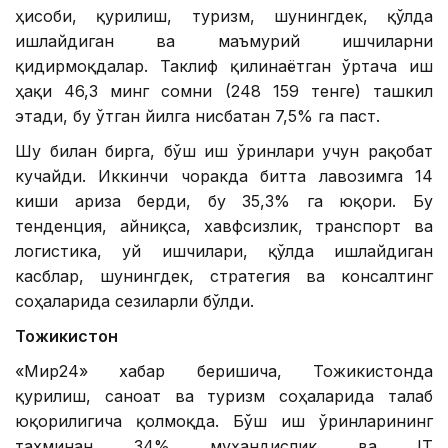
ҳисоби, қурилиш, туризм, шунингдек, қўлда
ишлайдиган ва маъмурий ишчиларни
қидирмоқдалар. Таклиф қилинаётган ўртача иш
ҳақи 46,3 минг сомни (248 159 тенге) ташкил
этади, бу ўтган йилга нисбатан 7,5% га паст.
Шу билан бирга, бўш иш ўринлари учун рақобат
кучайди. Иккинчи чоракда битта лавозимга 14
киши ариза берди, бу 35,3% га юқори. Бу
тенденция, айниқса, хавфсизлик, транспорт ва
логистика, уй ишчилари, қўлда ишлайдиган
касблар, шунингдек, стратегия ва консалтинг
соҳаларида сезиларли бўлди.
Тожикистон
«Мир24» хабар беришича, Тожикистонда
қурилиш, саноат ва туризм соҳаларида талаб
юқорилигича қолмоқда. Бўш иш ўринларининг
тахминан 34% муҳандислик ва IТ