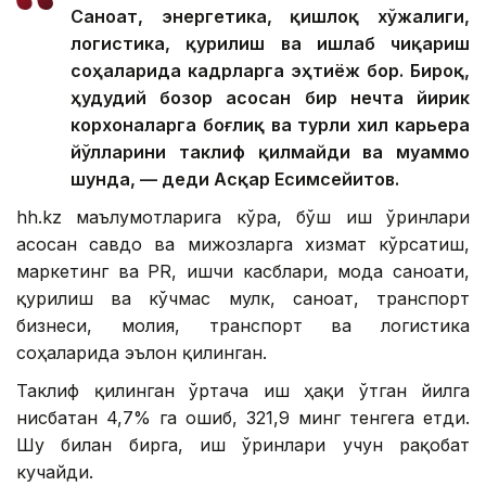
Саноат, энергетика, қишлоқ хўжалиги,
логистика, қурилиш ва ишлаб чиқариш
соҳаларида кадрларга эҳтиёж бор. Бироқ,
ҳудудий бозор асосан бир нечта йирик
корхоналарга боғлиқ ва турли хил карьера
йўлларини таклиф қилмайди ва муаммо
шунда, — деди Асқар Есимсейитов.
hh.kz маълумотларига кўра, бўш иш ўринлари
асосан савдо ва мижозларга хизмат кўрсатиш,
маркетинг ва PR, ишчи касблари, мода саноати,
қурилиш ва кўчмас мулк, саноат, транспорт
бизнеси, молия, транспорт ва логистика
соҳаларида эълон қилинган.
Таклиф қилинган ўртача иш ҳақи ўтган йилга
нисбатан 4,7% га ошиб, 321,9 минг тенгега етди.
Шу билан бирга, иш ўринлари учун рақобат
кучайди.