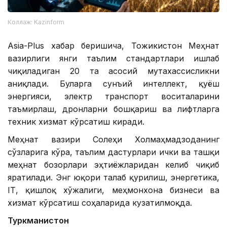
Коллаж: Kazinform
Asia-Plus хабар беришича, Тожикистон Меҳнат
вазирлиги янги таълим стандартлари ишлаб
чиқиладиган 20 та асосий мутахассисликни
аниқлади. Буларга сунъий интеллект, қуёш
энергияси, электр транспорт воситаларини
таъмирлаш, дронларни бошқариш ва лифтларга
техник хизмат кўрсатиш киради.
Меҳнат вазири Солеҳи Холмаҳмадзоданинг
сўзларига кўра, таълим дастурлари ички ва ташқи
меҳнат бозорлари эҳтиёжларидан келиб чиқиб
яратилади. Энг юқори талаб қурилиш, энергетика,
IТ, қишлоқ хўжалиги, меҳмонхона бизнеси ва
хизмат кўрсатиш соҳаларида кузатилмоқда.
Туркманистон