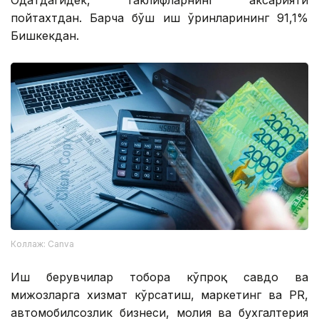
Одатдагидек, таклифларнинг аксарияти
пойтахтдан. Барча бўш иш ўринларининг 91,1%
Бишкекдан.
Коллаж: Canva
Иш берувчилар тобора кўпроқ савдо ва
мижозларга хизмат кўрсатиш, маркетинг ва PR,
автомобилсозлик бизнеси, молия ва бухгалтерия