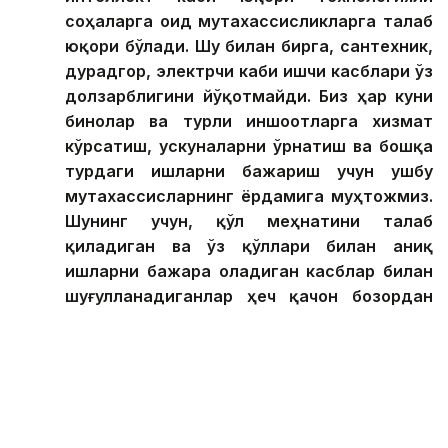
соҳаларга оид мутахассисликларга талаб
юқори бўлади. Шу билан бирга, сантехник,
дурадгор, электрчи каби ишчи касблари ўз
долзарблигини йўқотмайди. Биз ҳар куни
бинолар ва турли иншоотларга хизмат
кўрсатиш, ускуналарни ўрнатиш ва бошқа
турдаги ишларни бажариш учун ушбу
мутахассисларнинг ёрдамига муҳтожмиз.
Шунинг учун, қўл меҳнатини талаб
қиладиган ва ўз қўллари билан аниқ
ишларни бажара оладиган касблар билан
шуғулланадиганлар ҳеч қачон бозордан
сиқиб чиқарилмайди, — деди маърузачи.
Экспертнинг фикрига кўра, интеллектуал меҳнат
вакиллари — биринчи навбатда, ўқитувчилар ва
шифокорлар — ўзларининг энг юқори чўққисида
қоладилар. Хусусан, ўз соҳаси бўйича чуқур