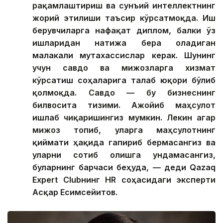
рақамлаштириш ва сунъий интеллектнинг
жорий этилиши таъсир кўрсатмоқда. Иш
берувчиларга нафақат диплом, балки ўз
ишларидан натижа бера оладиган
малакали мутахассислар керак. Шунинг
учун савдо ва мижозларга хизмат
кўрсатиш соҳаларига талаб юқори бўлиб
қолмоқда. Савдо — бу бизнеснинг
билвосита тизими. Ажойиб маҳсулот
ишлаб чиқаришингиз мумкин. Лекин агар
мижоз топиб, уларга маҳсулотнинг
қиймати ҳақида гапириб бермасангиз ва
уларни сотиб олишга ундамасангиз,
буларнинг барчаси беҳуда, — деди Qazaq
Expert Clubнинг HR соҳасидаги эксперти
Асқар Есимсейитов.