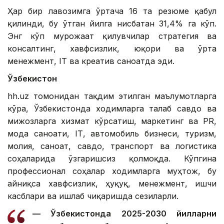
Ҳар бир лавозимга ўртача 16 та резюме қабул
қилинди, бу ўтган йилга нисбатан 31,4% га кўп.
Энг кўп мурожаат қилувчилар стратегия ва
консалтинг, хавфсизлик, юқори ва ўрта
менежмент, IТ ва креатив саноатда эди.
Ўзбекистон
hh.uz томонидан тақдим этилган маълумотларга
кўра, Ўзбекистонда ходимларга талаб савдо ва
мижозларга хизмат кўрсатиш, маркетинг ва PR,
мода саноати, IТ, автомобиль бизнеси, туризм,
молия, саноат, савдо, транспорт ва логистика
соҳаларида ўзгаришсиз қолмоқда. Кўпгина
профессионал соҳалар ходимларга муҳтож, бу
айниқса хавфсизлик, ҳуқуқ, менежмент, ишчи
касблари ва ишлаб чиқаришда сезиларли.
— Ўзбекистонда 2025-2030 йилларни