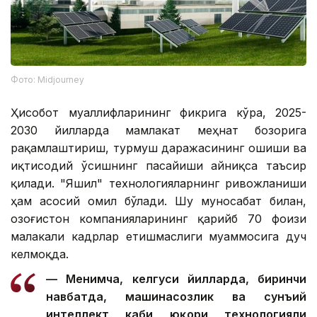
Фото: Midjourney
Ҳисобот муаллифларининг фикрига кўра, 2025-
2030 йилларда мамлакат меҳнат бозорига
рақамлаштириш, турмуш даражасининг ошиши ва
иқтисодий ўсишнинг пасайиши айниқса таъсир
қилади. "Яшил" технологияларнинг ривожланиши
ҳам асосий омил бўлади. Шу муносабат билан,
Қозоғистон компанияларининг қарийб 70 фоизи
малакали кадрлар етишмаслиги муаммосига дуч
келмоқда.
— Менимча, келгуси йилларда, биринчи
навбатда, машинасозлик ва сунъий
интеллект каби юқори технологияли