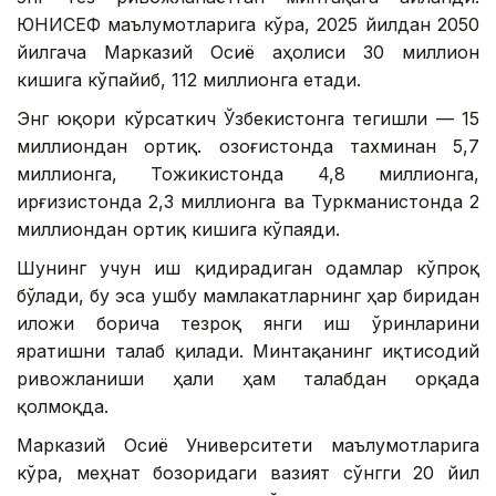
ЮНИCEФ маълумотларига кўра, 2025 йилдан 2050
йилгача Марказий Осиё аҳолиси 30 миллион
кишига кўпайиб, 112 миллионга етади.
Энг юқори кўрсаткич Ўзбекистонга тегишли — 15
миллиондан ортиқ. Қозоғистонда тахминан 5,7
миллионга, Тожикистонда 4,8 миллионга,
Қирғизистонда 2,3 миллионга ва Туркманистонда 2
миллиондан ортиқ кишига кўпаяди.
Шунинг учун иш қидирадиган одамлар кўпроқ
бўлади, бу эса ушбу мамлакатларнинг ҳар биридан
иложи борича тезроқ янги иш ўринларини
яратишни талаб қилади. Минтақанинг иқтисодий
ривожланиши ҳали ҳам талабдан орқада
қолмоқда.
Марказий Осиё Университети маълумотларига
кўра, меҳнат бозоридаги вазият сўнгги 20 йил