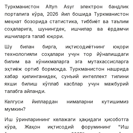
Туркманистон Altyn Asyr электрон бандлик
порталига кўра, 2026 йил бошида Туркманистон
меҳнат бозорида статистика, тиббиёт ва таълим
соҳаларига, шунингдек, ишчилар ва ёрдамчи
ишчиларга талаб юқори.
Шу билан бирга, иқтисодиётнинг юқори
технологияли соҳалари учун тор йўналишдаги
билим ва кўникмаларга эга мутахассисларга
эҳтиёж ортиб бормоқда. Туркманистон нашрида
хабар қилинганидек, сунъий интеллект тилини
яхши билиш кўплаб касблар учун мажбурий
талабга айланди.
Келгуси йиллардан нималарни кутишимиз
мумкин?
Иш ўринларининг келажаги ҳақидаги ҳисоботга
кўра, Жаҳон иқтисодий форумининг "Иш