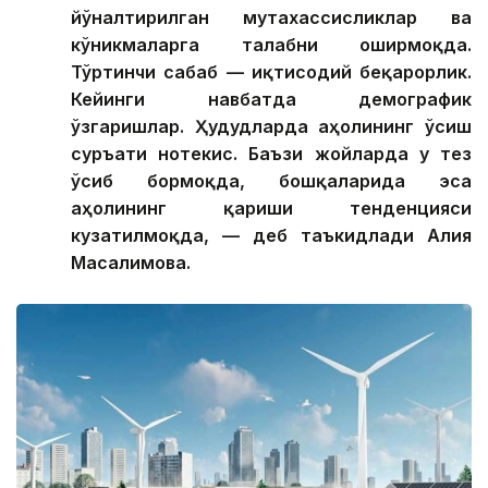
йўналтирилган мутахассисликлар ва
кўникмаларга талабни оширмоқда.
Тўртинчи сабаб — иқтисодий беқарорлик.
Кейинги навбатда демографик
ўзгаришлар. Ҳудудларда аҳолининг ўсиш
суръати нотекис. Баъзи жойларда у тез
ўсиб бормоқда, бошқаларида эса
аҳолининг қариши тенденцияси
кузатилмоқда, — деб таъкидлади Алия
Масалимова.