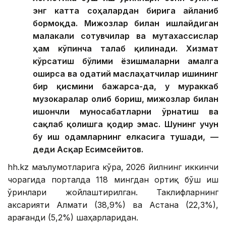
энг катта соҳалардан бирига айланиб
бормоқда. Мижозлар билан ишлайдиган
малакали сотувчилар ва мутахассислар
ҳам кўпинча талаб қилинади. Хизмат
кўрсатиш бўлими ёзишмаларни амалга
оширса ва одатий маслаҳатчилар ишининг
бир қисмини бажарса-да, у мураккаб
музокаралар олиб бориш, мижозлар билан
ишончли муносабатларни ўрнатиш ва
сақлаб қолишга қодир эмас. Шунинг учун
бу иш одамларнинг елкасига тушади, —
деди Асқар Есимсейитов.
hh.kz маълумотларига кўра, 2026 йилнинг иккинчи
чорагида порталда 118 мингдан ортиқ бўш иш
ўринлари жойлаштирилган. Таклифларнинг
аксарияти Алмати (38,9%) ва Астана (22,3%),
Қарағанди (5,2%) шаҳарларидан.