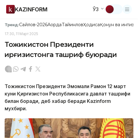
KAZINFORM
ЎЗ
Сайлов-2026
Ақорда
Тайинлов
Ҳодиса
Қонун ва интизо
Тренд:
17:30, 11 Март 2025
Тожикистон Президенти
Қирғизистонга ташриф буюради
Тожикистон Президенти Эмомали Раҳмон 12 март
куни Қирғизистон Республикасига давлат ташрифи
билан боради, деб хабар беради Kazinform
мухбири.