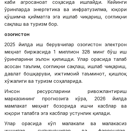
каби агросаноат соҳасида ишлайди. Кейинги
ўринларда энергетика ва инфратузилма, юқори
қўшимча қийматга эга ишлаб чиқариш, соғлиқни
сақлаш ва туризм бор.
Қозоғистон
2025 йилда иш берувчилар Қозоғистон электрон
меҳнат биржасида 1 миллион 328 минг бўш иш
ўринларини эълон қилишди. Улар орасида талаб
асосан таълим, соғлиқни сақлаш, ишлаб чиқариш,
давлат бошқаруви, ижтимоий таъминот, қишлоқ
хўжалиги ва туризм соҳаларида.
Инсон ресурсларини ривожлантириш
марказининг прогнозига кўра, 2026 йилда
мамлакат меҳнат бозорида ишчи касблар ва
юқори талабга эга касблар устунлик қилади.
Улар орасида кўп малакали ва малакасиз
ишчилар, супурувчилар ва фаррошлар,