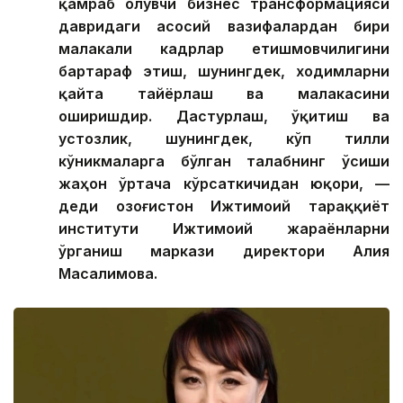
қамраб олувчи бизнес трансформацияси
давридаги асосий вазифалардан бири
малакали кадрлар етишмовчилигини
бартараф этиш, шунингдек, ходимларни
қайта тайёрлаш ва малакасини
оширишдир. Дастурлаш, ўқитиш ва
устозлик, шунингдек, кўп тилли
кўникмаларга бўлган талабнинг ўсиши
жаҳон ўртача кўрсаткичидан юқори, —
деди Қозоғистон Ижтимоий тараққиёт
институти Ижтимоий жараёнларни
ўрганиш маркази директори Алия
Масалимова.