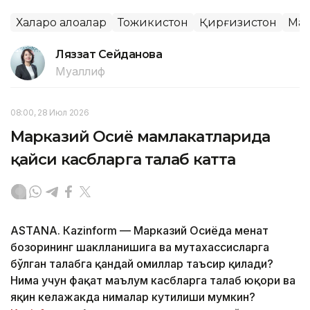
Халқаро алоқалар
Тожикистон
Қирғизистон
Мар
Ляззат Сейданова
Муаллиф
08:00, 28 Июл 2026
Марказий Осиё мамлакатларида
қайси касбларга талаб катта
ASTANА. Кazinform — Марказий Осиёда меҳнат
бозорининг шаклланишига ва мутахассисларга
бўлган талабга қандай омиллар таъсир қилади?
Нима учун фақат маълум касбларга талаб юқори ва
яқин келажакда нималар кутилиши мумкин?