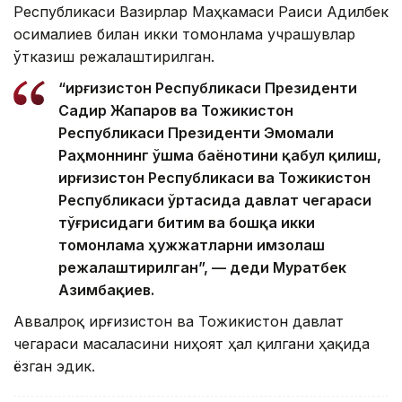
Республикаси Вазирлар Маҳкамаси Раиси Адилбек
Қосималиев билан икки томонлама учрашувлар
ўтказиш режалаштирилган.
“Қирғизистон Республикаси Президенти
Садир Жапаров ва Тожикистон
Республикаси Президенти Эмомали
Раҳмоннинг Қўшма баёнотини қабул қилиш,
Қирғизистон Республикаси ва Тожикистон
Республикаси ўртасида давлат чегараси
тўғрисидаги битим ва бошқа икки
томонлама ҳужжатларни имзолаш
режалаштирилган”, — деди Муратбек
Азимбақиев.
Аввалроқ Қирғизистон ва Тожикистон давлат
чегараси масаласини ниҳоят ҳал қилгани ҳақида
ёзган эдик.