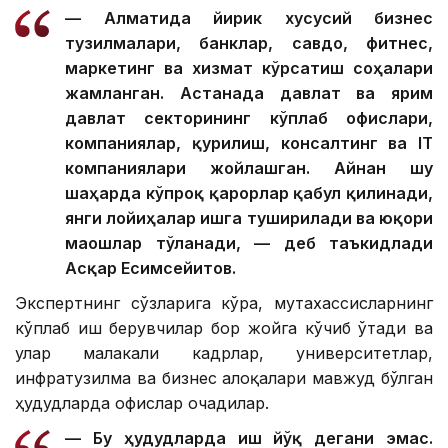
— Алматида йирик хусусий бизнес
тузилмалари, банклар, савдо, фитнес,
маркетинг ва хизмат кўрсатиш соҳалари
жамланган. Астанада давлат ва ярим
давлат секторининг кўплаб офислари,
компаниялар, қурилиш, консалтинг ва IТ
компаниялари жойлашган. Айнан шу
шаҳарда кўпроқ қарорлар қабул қилинади,
янги лойиҳалар ишга туширилади ва юқори
маошлар тўланади, — деб таъкидлади
Асқар Есимсейитов.
Экспертнинг сўзларига кўра, мутахассисларнинг
кўплаб иш берувчилар бор жойга кўчиб ўтади ва
улар малакали кадрлар, университетлар,
инфратузилма ва бизнес алоқалари мавжуд бўлган
ҳудудларда офислар очадилар.
— Бу ҳудудларда иш йўқ дегани эмас.