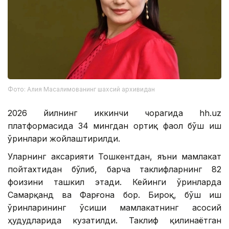
Фото: Алия Масалимованинг шахсий архивидан
2026 йилнинг иккинчи чорагида hh.uz
платформасида 34 мингдан ортиқ фаол бўш иш
ўринлари жойлаштирилди.
Уларнинг аксарияти Тошкентдан, яъни мамлакат
пойтахтидан бўлиб, барча таклифларнинг 82
фоизини ташкил этади. Кейинги ўринларда
Самарқанд ва Фарғона бор. Бироқ, бўш иш
ўринларининг ўсиши мамлакатнинг асосий
ҳудудларида кузатилди. Таклиф қилинаётган