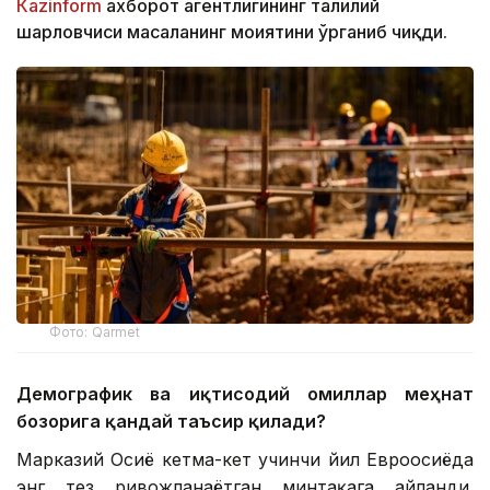
Кazinform
ахборот агентлигининг таҳлилий
шарҳловчиси масаланинг моҳиятини ўрганиб чиқди.
Фото: Qarmet
Демографик ва иқтисодий омиллар меҳнат
бозорига қандай таъсир қилади?
Марказий Осиё кетма-кет учинчи йил Евроосиёда
энг тез ривожланаётган минтақага айланди.