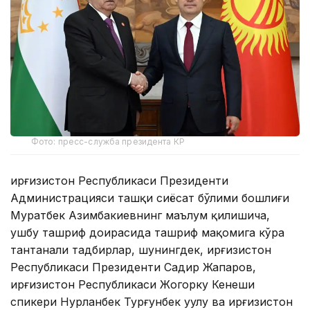
Фото: пресс-служба президента КР
Қирғизистон Республикаси Президенти
Администрацияси ташқи сиёсат бўлими бошлиғи
Муратбек Азимбакиевнинг маълум қилишича,
ушбу ташриф доирасида ташриф мақомига кўра
тантанали тадбирлар, шунингдек, Қирғизистон
Республикаси Президенти Садир Жапаров,
Қирғизистон Республикаси Жогорку Кенеши
спикери Нурланбек Турғунбек уулу ва Қирғизистон