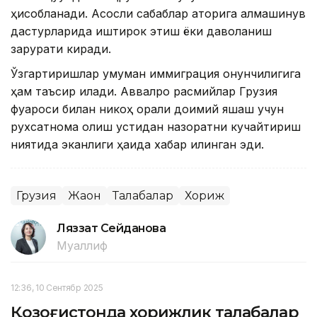
ҳисобланади. Асосли сабаблар қаторига алмашинув
дастурларида иштирок этиш ёки даволаниш
зарурати киради.
Ўзгартиришлар умуман иммиграция қонунчилигига
ҳам таъсир қилади. Аввалроқ расмийлар Грузия
фуқароси билан никоҳ орқали доимий яшаш учун
рухсатнома олиш устидан назоратни кучайтириш
ниятида эканлиги ҳақида хабар қилинган эди.
Грузия
Жаҳон
Талабалар
Хориж
Ляззат Сейданова
Муаллиф
12:36, 10 Сентябр 2025
Қозоғистонда хорижлик талабалар