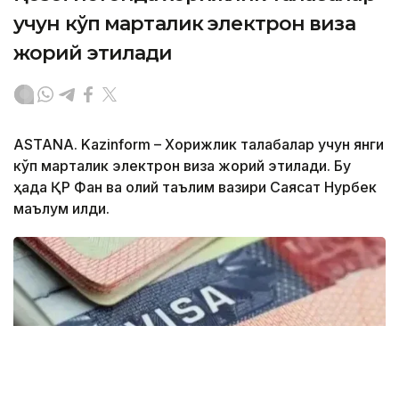
учун кўп марталик электрон виза
жорий этилади
ASTANA. Kazinform – Хорижлик талабалар учун янги
кўп марталик электрон виза жорий этилади. Бу
ҳақда ҚР Фан ва олий таълим вазири Саясат Нурбек
маълум қилди.