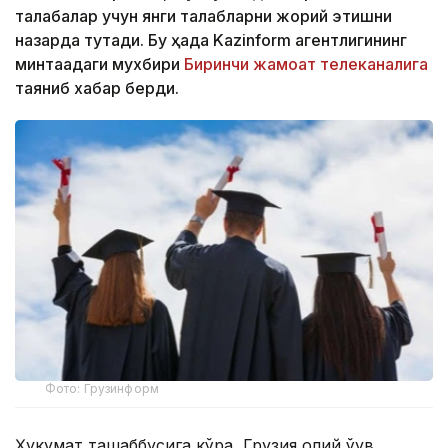
талабалар учун янги талабларни жорий этишни
назарда тутади. Бу ҳақда Kazinform агентлигининг
минтақадаги мухбири
Биринчи жамоат телеканалига
таяниб хабар берди.
Фото: Грузинформ
Ҳукумат ташаббусига кўра, Грузия олий ўқув