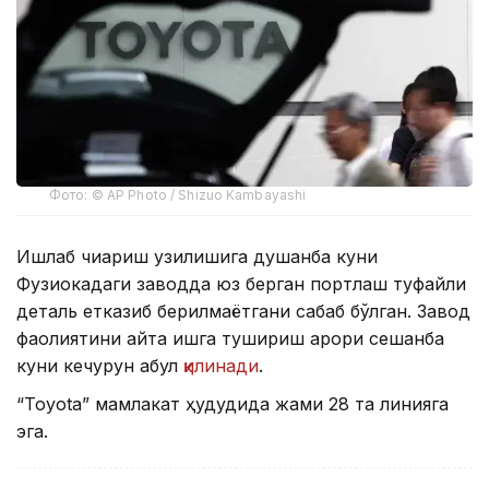
Фото: © AP Photo / Shizuo Kambayashi
Ишлаб чиқариш узилишига душанба куни
Фузиокадаги заводда юз берган портлаш туфайли
деталь етказиб берилмаётгани сабаб бўлган. Завод
фаолиятини қайта ишга тушириш қарори сешанба
куни кечқурун қабул
қилинади
.
“Toyota” мамлакат ҳудудида жами 28 та линияга
эга.