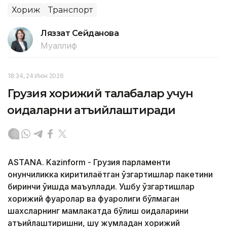
Хориж
Транспорт
Ляззат Сейданова
Муаллиф
18:34, 24 Июн 2026
Грузия хорижий талабалар учун
қоидаларни қатъийлаштиради
ASTANA. Kazinform - Грузия парламенти
қонунчиликка киритилаётган ўзгартишлар пакетини
биринчи ўқишда маъқуллади. Ушбу ўзгартишлар
хорижий фуқаролар ва фуқаролиги бўлмаган
шахсларнинг мамлакатда бўлиш қоидаларини
қатъийлаштиришни, шу жумладан хорижий