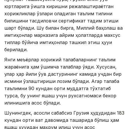
юртларига ўқишга киришни режалаштираётган
хорижликлар ўзлари оладиган таълим тилини
билишини тасдиқловчи сертификат тақдим этиши
шарт бўлади. Шу билан бирга, Миллий баҳолаш ва
имтиҳонлар марказига айрим ҳолатларда махсус
тиллар бўйича имтиҳонлар ташкил этиш ҳуқуқи
берилади.
Янги меъёрлар хорижий талабаларнинг таълим
жараёнига ҳам қўшимча талаблар қўяди. Хусусан,
улар ҳар йили ўқув дастурининг камида учдан бир
қисмини ўзлаштириши лозим бўлади. Агар талаба
таълимни 90 кундан ортиқ муддатга тўхтатиб
турса, бу унинг яшаш учун рухсатномаси бекор
қилинишига асос бўлади.
Шунингдек, асосли сабабсиз Грузия ҳудудидан 183
кундан ортиқ вақт давомида ташқарида бўлиш ҳам
яшаш ҳуқуқидан маҳрум қилиш учун асос