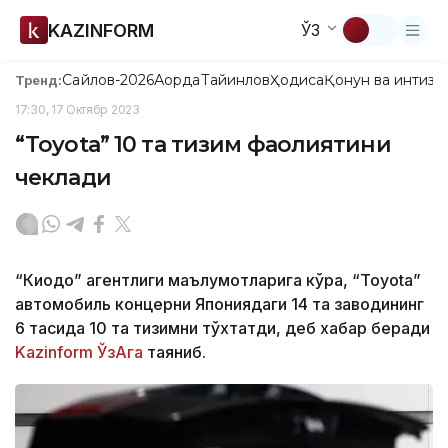
KAZINFORM
ЎЗ
Сайлов-2026
Ақорда
Тайинлов
Ҳодиса
Қонун ва интизо
Тренд:
17:30, 17 Октябр 2023
“Toyota” 10 та тизим фаолиятини
чеклади
“Киодо” агентлиги маълумотларига кўра, “Toyota”
автомобиль концерни Япониядаги 14 та заводининг
6 тасида 10 та тизимни тўхтатди, деб хабар беради
Kazinform
ЎзАга
таяниб.