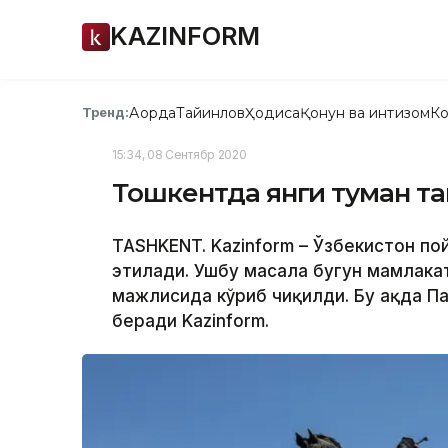
KAZINFORM
Ақорда
Тайинлов
Ҳодиса
Қонун ва интизом
Ко
Тренд:
15:34, 08 Сентябр 2020
Тошкентда янги туман т
TASHKENT. Kazinform – Ўзбекистон по
этилади. Ушбу масала бугун мамлака
мажлисида кўриб чиқилди. Бу ҳақда П
беради Kazinform.