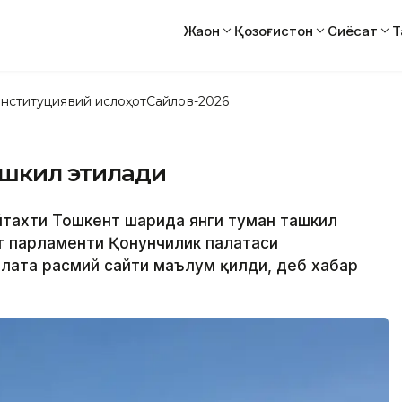
Жаҳон
Қозоғистон
Сиёсат
Т
нституциявий ислоҳот
Сайлов-2026
ашкил этилади
йтахти Тошкент шаҳрида янги туман ташкил
т парламенти Қонунчилик палатаси
алата расмий сайти маълум қилди, деб хабар