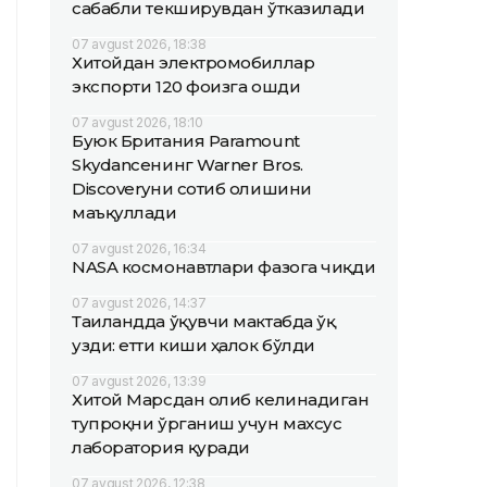
сабабли текширувдан ўтказилади
07 avgust 2026, 18:38
Хитойдан электромобиллар
экспорти 120 фоизга ошди
07 avgust 2026, 18:10
Буюк Британия Paramount
Skydanceнинг Warner Bros.
Discoveryни сотиб олишини
маъқуллади
07 avgust 2026, 16:34
NASA космонавтлари фазога чиқди
07 avgust 2026, 14:37
Таиландда ўқувчи мактабда ўқ
узди: етти киши ҳалок бўлди
07 avgust 2026, 13:39
Хитой Марсдан олиб келинадиган
тупроқни ўрганиш учун махсус
лаборатория қуради
07 avgust 2026, 12:38