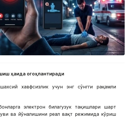
ашиш ҳақида огоҳлантиради
ахсий хавфсизлик учун энг сўнгги рақамли
бонларга электрон билагузук тақишлари шарт
шуви ва йўналишини реал вақт режимида кўриш