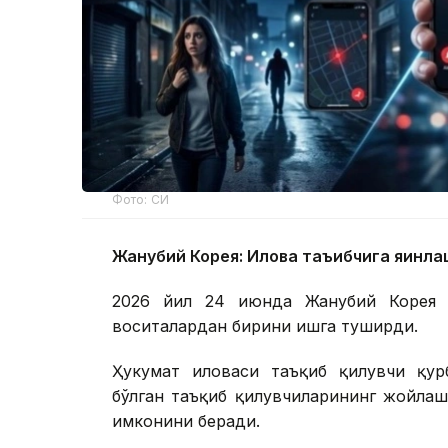
Фото: СИ
Жанубий Корея: Илова таъқибчига яқинл
2026 йил 24 июнда Жанубий Корея ш
воситалардан бирини ишга туширди.
Ҳукумат иловаси таъқиб қилувчи қур
бўлган таъқиб қилувчиларининг жойла
имконини беради.