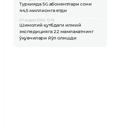
Туркияда 5G абонентлари сони
44,5 миллионга етди
07 avgust 2026, 12:10
Шимолий қутбдаги илмий
экспедицияга 22 мамлакатнинг
ўқувчилари йўл олишди