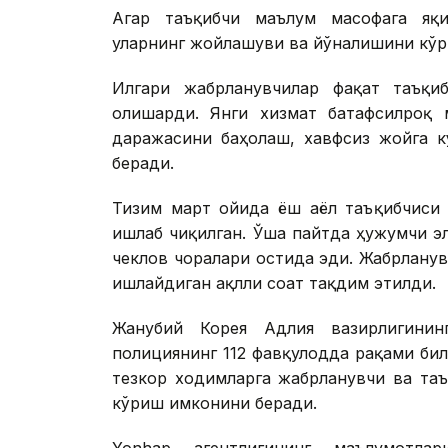
Агар таъқибчи маълум масофага яқи
уларнинг жойлашуви ва йўналишини кў
Илгари жабрланувчилар фақат таъқи
олишарди. Янги хизмат батафсилроқ 
даражасини баҳолаш, хавфсиз жойга 
беради.
Тизим март ойида ёш аёл таъқибчиси 
ишлаб чиқилган. Ўша пайтда ҳужумчи эл
чеклов чоралари остида эди. Жабрланув
ишлайдиган ақлли соат тақдим этилди.
Жанубий Корея Адлия вазирлигинин
полициянинг 112 фавқулодда рақами би
тезкор ходимларга жабрланувчи ва та
кўриш имконини беради.
Yonhap агентлигининг маълумотлар