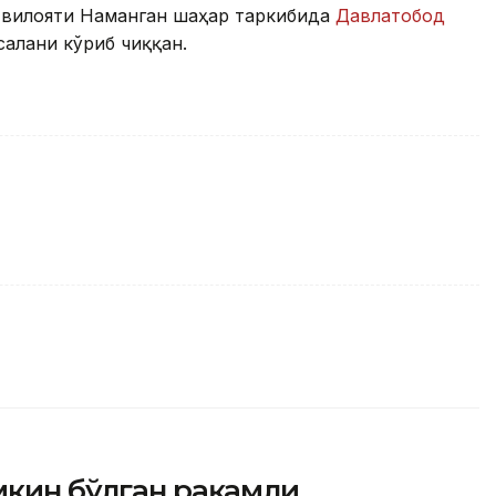
 вилояти Наманган шаҳар таркибида
Давлатобод
алани кўриб чиққан.
мкин бўлган рақамли