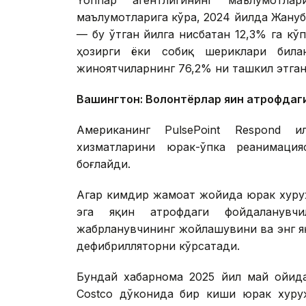
маълумотларига кўра, 2024 йилда Жануби
— бу ўтган йилга нисбатан 12,3% га к
ҳозирги ёки собиқ шериклари билан
жиноятчиларнинг 76,2% ни ташкил этган
Вашингтон: Волонтёрлар яқин атрофдаги
Американинг PulsePoint Respond и
хизматларини юрак-ўпка реанимаци
боғлайди.
Агар кимдир жамоат жойида юрак хуруж
эга яқин атрофдаги фойдаланувч
жабрланувчининг жойлашувини ва энг я
дефибрилляторни кўрсатади.
Бундай хабарнома 2025 йил май ойид
Costco дўконида бир киши юрак хуру