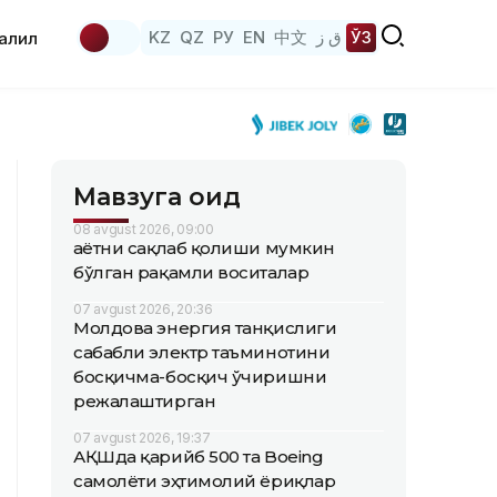
KZ
QZ
РУ
EN
中文
ق ز
ЎЗ
аҳлил
Мавзуга оид
08 avgust 2026, 09:00
Ҳаётни сақлаб қолиши мумкин
бўлган рақамли воситалар
07 avgust 2026, 20:36
Молдова энергия танқислиги
сабабли электр таъминотини
босқичма-босқич ўчиришни
режалаштирган
07 avgust 2026, 19:37
АҚШда қарийб 500 та Boeing
самолёти эҳтимолий ёриқлар