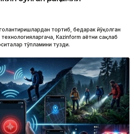
огоҳлантиришлардан тортиб, бедарак йўқолган
ехнологияларгача, Кazinform ҳаётни сақлаб
ситалар тўпламини тузди.