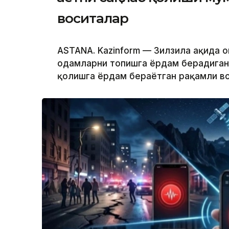
воситалар
ASTANA. Kazinform — Зилзила ҳақида 
одамларни топишга ёрдам берадиган т
қолишга ёрдам бераётган рақамли во