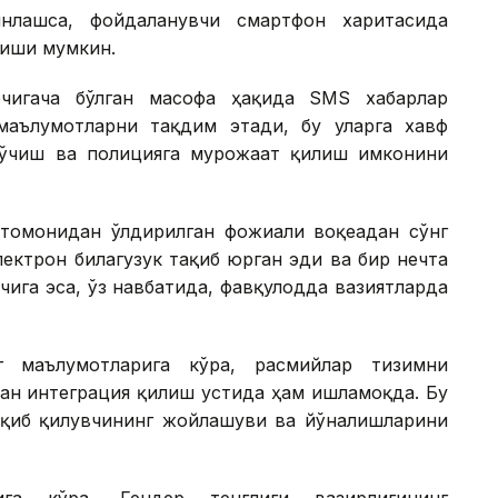
нлашса, фойдаланувчи смартфон харитасида
риши мумкин.
бчигача бўлган масофа ҳақида SМS хабарлар
маълумотларни тақдим этади, бу уларга хавф
кўчиш ва полицияга мурожаат қилиш имконини
томонидан ўлдирилган фожиали воқеадан сўнг
ектрон билагузук тақиб юрган эди ва бир нечта
чига эса, ўз навбатида, фавқулодда вазиятларда
г маълумотларига кўра, расмийлар тизимни
лан интеграция қилиш устида ҳам ишламоқда. Бу
ъқиб қилувчининг жойлашуви ва йўналишларини
ига кўра, Гендер тенглиги вазирлигининг