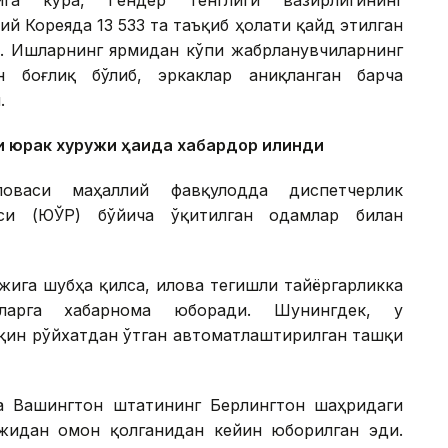
й Кореяда 13 533 та таъқиб ҳолати қайд этилган
ўп. Ишларнинг ярмидан кўпи жабрланувчиларнинг
 боғлиқ бўлиб, эркаклар аниқланган барча
.
 юрак хуружи ҳақида хабардор қилинди
ловаси маҳаллий фавқулодда диспетчерлик
яси (ЮЎР) бўйича ўқитилган одамлар билан
ига шубҳа қилса, илова тегишли тайёргарликка
иларга хабарнома юборади. Шунингдек, у
қин рўйхатдан ўтган автоматлаштирилган ташқи
а Вашингтон штатининг Берлингтон шаҳридаги
жидан омон қолганидан кейин юборилган эди.