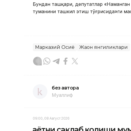
Бундан ташқари, депутатлар «Наманган
туманини ташкил этиш тўғрисида»ги мас
Марказий Осиё
Жаҳон янгиликлари
без автора
Муаллиф
09:00, 08 Август 2026
Ҳаётни сақлаб қолиши му