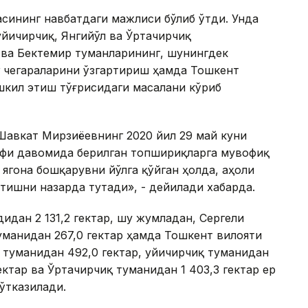
асининг навбатдаги мажлиси бўлиб ўтди. Унда
уйичирчиқ, Янгийўл ва Ўртачирчиқ
 ва Бектемир туманларининг, шунингдек
 чегараларини ўзгартириш ҳамда Тошкент
шкил этиш тўғрисидаги масалани кўриб
Шавкат Мирзиёевнинг 2020 йил 29 май куни
фи давомида берилган топшириқларга мувофиқ
ягона бошқарувни йўлга қўйган ҳолда, аҳоли
ишни назарда тутади», - дейилади хабарда.
идан 2 131,2 гектар, шу жумладан, Сергели
туманидан 267,0 гектар ҳамда Тошкент вилояти
а туманидан 492,0 гектар, Қуйичирчиқ туманидан
ектар ва Ўртачирчиқ туманидан 1 403,3 гектар ер
ўтказилади.