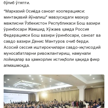
бўлиб ўтяпти.
“Марказий Осиёда саноат кооперацияси:
минтақавий йўналиш” мавзусидаги мазкур
мажлисни Ўзбекистон Республикаси Бош вазири
ўринбосари Жамшид Хўжаев ҳамда Россия
Федерацияси Бош вазири ўринбосари, саноат ва
савдо вазири Денис Мантуров очиб берди.
Асосий сессия иштирокчилари савдо-иқтисодий
муносабатларни ривожлантириш, намунали
лойиҳалар ва ҳамкорлик истиқболи ҳақида фикр
алмашмоқда.