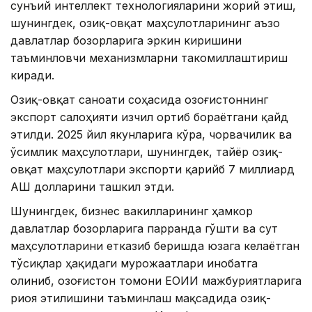
сунъий интеллект технологияларини жорий этиш,
шунингдек, озиқ-овқат маҳсулотларининг аъзо
давлатлар бозорларига эркин киришини
таъминловчи механизмларни такомиллаштириш
киради.
Озиқ-овқат саноати соҳасида Қозоғистоннинг
экспорт салоҳияти изчил ортиб бораётгани қайд
этилди. 2025 йил якунларига кўра, чорвачилик ва
ўсимлик маҳсулотлари, шунингдек, тайёр озиқ-
овқат маҳсулотлари экспорти қарийб 7 миллиард
АҚШ долларини ташкил этди.
Шунингдек, бизнес вакилларининг ҳамкор
давлатлар бозорларига парранда гўшти ва сут
маҳсулотларини етказиб беришда юзага келаётган
тўсиқлар ҳақидаги мурожаатлари инобатга
олиниб, Қозоғистон томони ЕОИИ мажбуриятларига
риоя этилишини таъминлаш мақсадида озиқ-