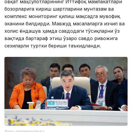
овқат маҳсулотларининг Иттифоқ мамлакатлари
бозорларига кириш шартларини мунтазам ва
комплекс мониторинг қилиш мақсадга мувофиқ
эканини билдирди. Мавжуд масалаларга изчил ва
холис ёндашув ҳамда савдодаги тўсиқларни ўз
вақтида бартараф этиш ўзаро савдо ривожига
сезиларли туртки бериши таъкидланди.
Фото: primeminister.kz