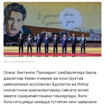
Фото: primeminister.kz
Олжас Бектенов Президент раҳбарлигида барча
давлатлар билан очиқлик ва конструктив
ҳамкорликка асосланган Адолатли ва Илғор
Қозоғистонни ривожлантириш сиёсати изчил
амалга оширилаётганини таъкидлади. Янги
Конституцияда назарда тутилган кенг қамровли