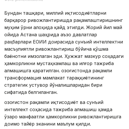
Бундан ташқари, миллий иқтисодиётларни
барқарор ривожлантиришда рақамлаштиришнинг
муҳим ўрни алоҳида қайд этилди. Жорий йил май
ойида Астана шаҳрида аъзо давлатлар
раҳбарлари ЕОИИ доирасида сунъий интеллектни
масъулиятли ривожлантириш бўйича қўшма
баёнотни имзолаган эди. Ҳужжат мазкур соҳадаги
ҳамкорликни мустаҳкамлаш ва илғор тажриба
алмашишга қаратилган. Қозоғистонда рақамли
трансформация мамлакат тараққиётининг
стратегик устувор йўналишларидан бири
сифатида белгиланган.
Қозоғистон рақамли иқтисодиёт ва сунъий
интеллект соҳасида тажриба алмашиш ҳамда
ўзаро манфаатли ҳамкорликни ривожлантиришга
доимо тайёр эканини маълум қилди.