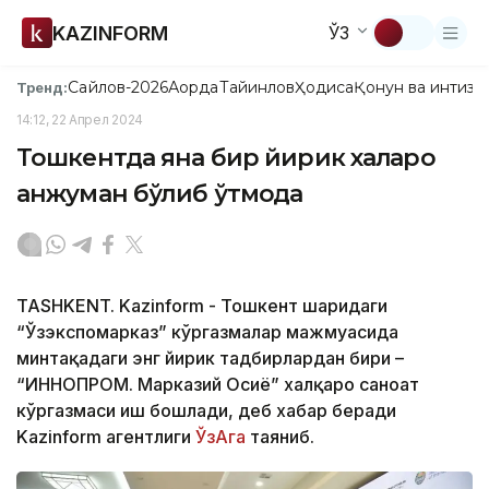
KAZINFORM
ЎЗ
Сайлов-2026
Ақорда
Тайинлов
Ҳодиса
Қонун ва интизо
Тренд:
14:12, 22 Апрел 2024
Тошкентда яна бир йирик халқаро
анжуман бўлиб ўтмоқда
TASHKENT. Kazinform - Тошкент шаҳридаги
“Ўзэкспомарказ” кўргазмалар мажмуасида
минтақадаги энг йирик тадбирлардан бири –
“ИННОПРОМ. Марказий Осиё” халқаро саноат
кўргазмаси иш бошлади, деб хабар беради
Kazinform агентлиги
ЎзАга
таяниб.