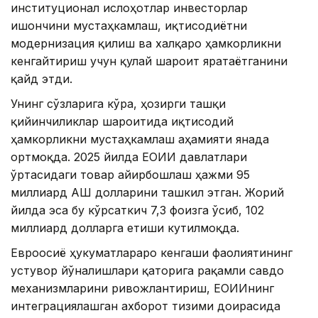
институционал ислоҳотлар инвесторлар
ишончини мустаҳкамлаш, иқтисодиётни
модернизация қилиш ва халқаро ҳамкорликни
кенгайтириш учун қулай шароит яратаётганини
қайд этди.
Унинг сўзларига кўра, ҳозирги ташқи
қийинчиликлар шароитида иқтисодий
ҳамкорликни мустаҳкамлаш аҳамияти янада
ортмоқда. 2025 йилда ЕОИИ давлатлари
ўртасидаги товар айирбошлаш ҳажми 95
миллиард АҚШ долларини ташкил этган. Жорий
йилда эса бу кўрсаткич 7,3 фоизга ўсиб, 102
миллиард долларга етиши кутилмоқда.
Евроосиё ҳукуматлараро кенгаши фаолиятининг
устувор йўналишлари қаторига рақамли савдо
механизмларини ривожлантириш, ЕОИИнинг
интеграциялашган ахборот тизими доирасида