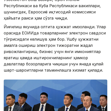
Республикаси ва Куба Республикаси вакиллари,
шунингдек, Евроосиё иқтисодий комиссияси
ҳайъати раиси ҳам сўзга чиқди.
Йиғилиш якунида олтита ҳужжат имзоланди. Улар
орасида ЕОИИда товарларнинг электрон савдоси
тўғрисидаги келишув ҳам бор. Ушбу ҳужжатни
амалга ошириш электрон тижоратни жадал
ривожлантириш, бизнес учун янги имкониятлар
яратиш ҳамда иштирокчиларнинг ҳамкор
давлатлар бозорларига чиқиши учун янада қулай
шарт-шароитларни таъминлашга хизмат қилади.