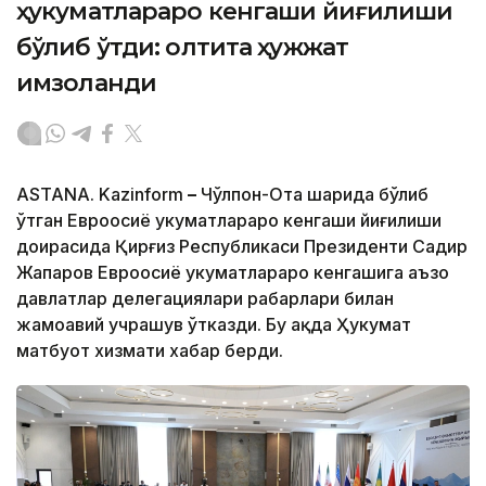
ҳукуматлараро кенгаши йиғилиши
бўлиб ўтди: олтита ҳужжат
имзоланди
ASTANA. Kazinform
–
Чўлпон-Ота шаҳрида бўлиб
ўтган Евроосиё ҳукуматлараро кенгаши йиғилиши
доирасида Қирғиз Республикаси Президенти Садир
Жапаров Евроосиё ҳукуматлараро кенгашига аъзо
давлатлар делегациялари раҳбарлари билан
жамоавий учрашув ўтказди. Бу ҳақда Ҳукумат
матбуот хизмати хабар берди.