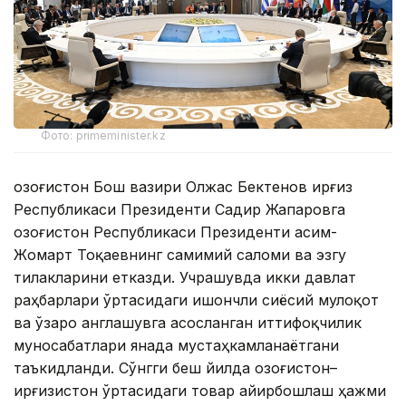
Фото: primeminister.kz
Қозоғистон Бош вазири Олжас Бектенов Қирғиз
Республикаси Президенти Садир Жапаровга
Қозоғистон Республикаси Президенти Қасим-
Жомарт Тоқаевнинг самимий саломи ва эзгу
тилакларини етказди. Учрашувда икки давлат
раҳбарлари ўртасидаги ишончли сиёсий мулоқот
ва ўзаро англашувга асосланган иттифоқчилик
муносабатлари янада мустаҳкамланаётгани
таъкидланди. Сўнгги беш йилда Қозоғистон–
Қирғизистон ўртасидаги товар айирбошлаш ҳажми