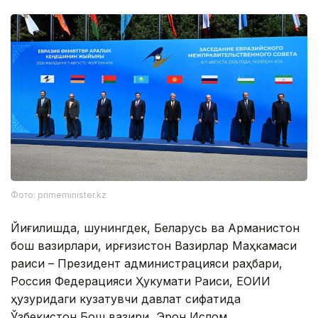
Фото: primeminister.kz
Йиғилишда, шунингдек, Беларусь ва Арманистон
бош вазирлари, Қирғизистон Вазирлар Маҳкамаси
раиси – Президент администрацияси раҳбари,
Россия Федерацияси Ҳукумати Раиси, ЕОИИ
ҳузуридаги кузатувчи давлат сифатида
Ўзбекистон Бош вазири, Эрон Ислом