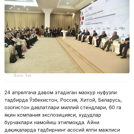
Фото: ЎзА
24 апрелгача давом этадиган мазкур нуфузли
тадбирда Ўзбекистон, Россия, Хитой, Беларусь,
Қозоғистон давлатлари миллий стендлари, 60 га
яқин компания экспозицияси, худудлар
бурчаклари намойиш этилмоқда. Айни
дақиқаларда тадбирнинг асосий ялпи мажлиси