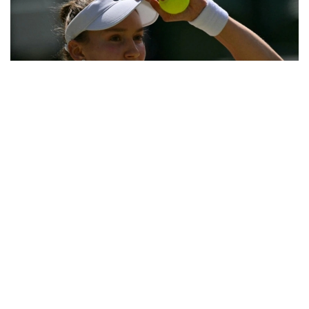
Фото: ҚТФ
Қозоғистонлик теннисчи учинчи босқичда дунёнинг
31-ракеткаси, америкалик Энн Лига қарши ўз
маҳоратини намойиш этди.
Бу икки спортчи ўртасидаги биринчи учрашув
эди.
Биринчи сетда Елена дарҳол 2:0, 4:1 ҳисобида