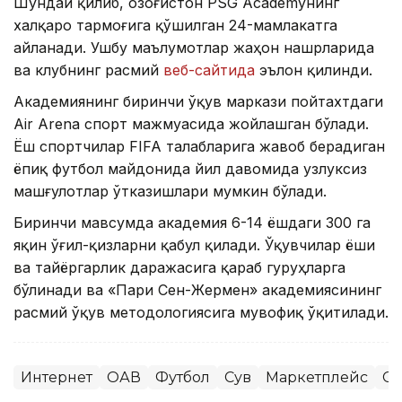
Шундай қилиб, Қозоғистон PSG Academyнинг
халқаро тармоғига қўшилган 24-мамлакатга
айланади. Ушбу маълумотлар жаҳон нашрларида
ва клубнинг расмий
веб-сайтида
эълон қилинди.
Академиянинг биринчи ўқув маркази пойтахтдаги
Air Arena спорт мажмуасида жойлашган бўлади.
Ёш спортчилар FIFA талабларига жавоб берадиган
ёпиқ футбол майдонида йил давомида узлуксиз
машғулотлар ўтказишлари мумкин бўлади.
Биринчи мавсумда академия 6-14 ёшдаги 300 га
яқин ўғил-қизларни қабул қилади. Ўқувчилар ёши
ва тайёргарлик даражасига қараб гуруҳларга
бўлинади ва «Пари Сен-Жермен» академиясининг
расмий ўқув методологиясига мувофиқ ўқитилади.
Интернет
ОАВ
Футбол
Сув
Маркетплейс
Сп