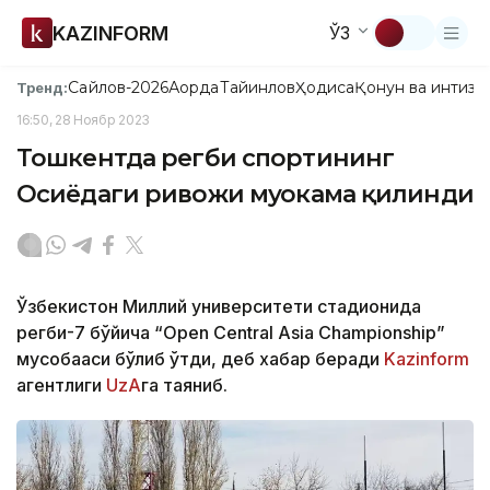
KAZINFORM
ЎЗ
Сайлов-2026
Ақорда
Тайинлов
Ҳодиса
Қонун ва интизо
Тренд:
16:50, 28 Ноябр 2023
Тошкентда регби спортининг
Осиёдаги ривожи муҳокама қилинди
Ўзбекистон Миллий университети стадионида
регби-7 бўйича “Open Central Asia Championship”
мусобақаси бўлиб ўтди, деб хабар беради
Kazinform
агентлиги
UzA
га таяниб.