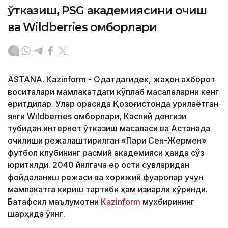
ўтказиш, PSG академиясини очиш
ва Wildberries омборлари
ASTANА. Кazinform - Одатдагидек, жаҳон ахборот
воситалари мамлакатдаги кўплаб масалаларни кенг
ёритдилар. Улар орасида Қозоғистонда қурилаётган
янги Wildberries омборлари, Каспий денгизи
тубидан интернет ўтказиш масаласи ва Астанада
очилиши режалаштирилган «Пари Сен-Жермен»
футбол клубининг расмий академияси ҳақида сўз
юритилди. 2040 йилгача ер ости сувларидан
фойдаланиш режаси ва хорижий фуқаролар учун
мамлакатга кириш тартиби ҳам қизиқарли кўринди.
Батафсил маълумотни
Кazinform
мухбирининг
шарҳида ўқинг.