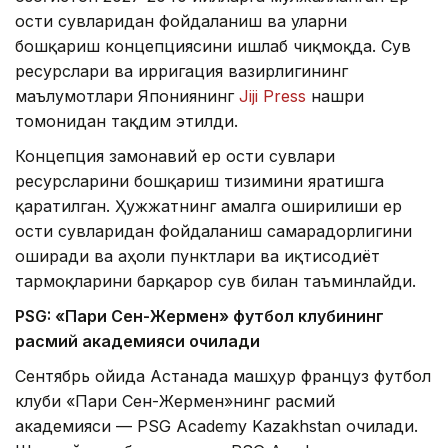
ости сувларидан фойдаланиш ва уларни
бошқариш концепциясини ишлаб чиқмоқда. Сув
ресурслари ва ирригация вазирлигининг
маълумотлари Япониянинг
Jiji Press
нашри
томонидан тақдим этилди.
Концепция замонавий ер ости сувлари
ресурсларини бошқариш тизимини яратишга
қаратилган. Ҳужжатнинг амалга оширилиши ер
ости сувларидан фойдаланиш самарадорлигини
оширади ва аҳоли пунктлари ва иқтисодиёт
тармоқларини барқарор сув билан таъминлайди.
PSG: «Пари Сен-Жермен» футбол клубининг
расмий академияси очилади
Сентябрь ойида Астанада машҳур француз футбол
клуби «Пари Сен-Жермен»нинг расмий
академияси — PSG Academy Kazakhstan очилади.