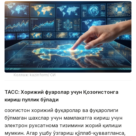
Коллаж: kazinform/ СИ
ТАСС: Хорижий фуқаролар учун Қозоғистонга
кириш пуллик бўлади
Қозоғистон хорижий фуқаролар ва фуқаролиги
бўлмаган шахслар учун мамлакатга кириш учун
электрон рухсатнома тизимини жорий қилиши
мумкин. Агар ушбу ўзгариш қўллаб-қувватланса,