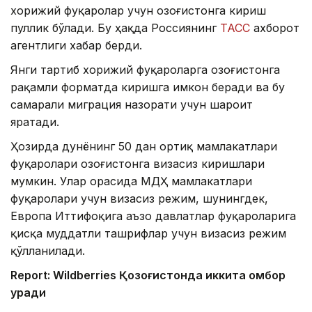
хорижий фуқаролар учун Қозоғистонга кириш
пуллик бўлади. Бу ҳақда Россиянинг
ТАСС
ахборот
агентлиги хабар берди.
Янги тартиб хорижий фуқароларга Қозоғистонга
рақамли форматда киришга имкон беради ва бу
самарали миграция назорати учун шароит
яратади.
Ҳозирда дунёнинг 50 дан ортиқ мамлакатлари
фуқаролари Қозоғистонга визасиз киришлари
мумкин. Улар орасида МДҲ мамлакатлари
фуқаролари учун визасиз режим, шунингдек,
Европа Иттифоқига аъзо давлатлар фуқароларига
қисқа муддатли ташрифлар учун визасиз режим
қўлланилади.
Report: Wildberries Қозоғистонда иккита омбор
қуради