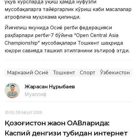
ўқув курсларда ўқиш ҳамда нуфузли
мусобақаларга тайёргарлик кўриш каби масалалар
атрофлича муҳокама қилинди.
Йиғилиш якунида Осиё регби федерацияси
раҳбарлари регби-7 бўйича “Open Central Asia
Championship” мусобақалари Тошкент шаҳрида
юқори савияда ташкил этилганини эътироф этди.
Марказий Осиё
Тошкент
Спорт
Ўзбекистон
Жарасқан Нұрыбаев
Муаллиф
10:00, 08 Август 2026
Қозоғистон жаҳон ОАВларида:
Каспий денгизи тубидан интернет