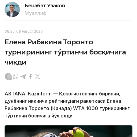
Бекабат Узаков
Муаллиф
08:35, 08 Август 2026
Елена Рибакина Торонто
турнирининг тўртинчи босқичига
чиқди
ASTANА. Кazinform — Қозоғистоннинг биринчи,
дунёнинг иккинчи рейтингдаги ракеткаси Елена
Рибакина Торонто (Канада) WТА 1000 турнирининг
тўртинчи босқичига йўл олди.