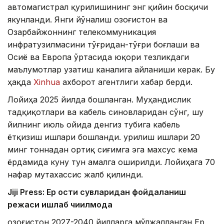
автомагистрал қурилишининг энг қийин босқичи
якунланди. Янги йўналиш Қозоғистон ва
Озарбайжоннинг телекоммуникация
инфратузилмасини тўғридан-тўғри боғлаши ва
Осиё ва Европа ўртасида юқори тезликдаги
маълумотлар узатиш каналига айланиши керак. Бу
ҳақда
Xinhua
ахборот агентлиги хабар берди.
Лойиҳа 2025 йилда бошланган. Муҳандислик
тадқиқотлари ва кабель синовларидан сўнг, шу
йилнинг июль ойида денгиз тубига кабель
ётқизиш ишлари бошланди. Қурилиш ишлари 20
минг тоннадан ортиқ сиғимга эга махсус кема
ёрдамида куну тун амалга оширилди. Лойиҳага 70
нафар мутахассис жалб қилинди.
Jiji Press: Ер ости сувларидан фойдаланиш
режаси ишлаб чиқилмоқда
Қозоғистон 2027-2040 йилларга мўлжалланган Ер