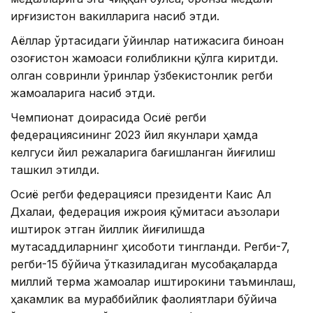
Қирғизистон вакилларига насиб этди.
Аёллар ўртасидаги ўйинлар натижасига биноан
Қозоғистон жамоаси ғолибликни қўлга киритди.
Қолган совринли ўринлар ўзбекистонлик регби
жамоаларига насиб этди.
Чемпионат доирасида Осиё регби
федерациясининг 2023 йил якунлари ҳамда
келгуси йил режаларига бағишланган йиғилиш
ташкил этилди.
Осиё регби федерацияси президенти Каис Ал
Дхалаи, федерация ижроия қўмитаси аъзолари
иштирок этган йиллик йиғилишда
мутасаддиларнинг ҳисоботи тингланди. Регби-7,
регби-15 бўйича ўтказиладиган мусобақаларда
миллий терма жамоалар иштирокини таъминлаш,
ҳакамлик ва мураббийлик фаолиятлари бўйича