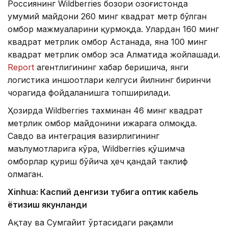
Россиянинг Wildberries бозори Қозоғистонда
умумий майдони 260 минг квадрат метр бўлган
омбор мажмуаларини қурмоқда. Улардан 160 минг
квадрат метрлик омбор Астанада, яна 100 минг
квадрат метрлик омбор эса Алматида жойлашади.
Report
агентлигининг хабар беришича, янги
логистика иншоотлари келгуси йилнинг биринчи
чорагида фойдаланишга топширилади.
Ҳозирда Wildberries тахминан 46 минг квадрат
метрлик омбор майдонини ижарага олмоқда.
Савдо ва интеграция вазирлигининг
маълумотларига кўра, Wildberries қўшимча
омборлар қуриш бўйича ҳеч қандай таклиф
олмаган.
Xinhuа: Каспий денгизи тубига оптик кабель
ётқизиш якунланди
Ақтау ва Сумгайит ўртасидаги рақамли