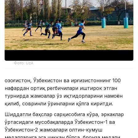
Фото: UzA
Қозоғистон, Ўзбекистон ва Қирғизистоннинг 100
нафардан ортиқ регбичилари иштирок этган
турнирда жамоалар ўз иқтидорларини намоён
қилиб, совринли ўринларни қўлга киритди.
Шиддатли баҳслар сарҳисобига кўра, эркаклар
ўртасидаги мусобақаларда Ўзбекистон-1 ва
Ўзбекистон-2 жамоалари олтин-кумуш
медалларига эга чиққан бўлса, бронза медали