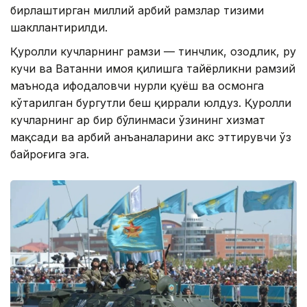
бирлаштирган миллий ҳарбий рамзлар тизими
шакллантирилди.
Қуролли кучларнинг рамзи — тинчлик, озодлик, руҳ
кучи ва Ватанни ҳимоя қилишга тайёрликни рамзий
маънода ифодаловчи нурли қуёш ва осмонга
кўтарилган бургутли беш қиррали юлдуз. Қуролли
кучларнинг ҳар бир бўлинмаси ўзининг хизмат
мақсади ва ҳарбий анъаналарини акс эттирувчи ўз
байроғига эга.