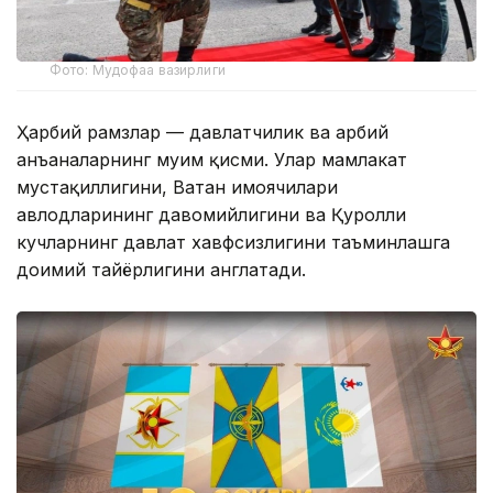
Фото: Мудофаа вазирлиги
Ҳарбий рамзлар — давлатчилик ва ҳарбий
анъаналарнинг муҳим қисми. Улар мамлакат
мустақиллигини, Ватан ҳимоячилари
авлодларининг давомийлигини ва Қуролли
кучларнинг давлат хавфсизлигини таъминлашга
доимий тайёрлигини англатади.