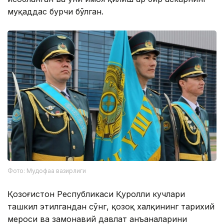
муқаддас бурчи бўлган.
Фото: Мудофаа вазирлиги
Қозоғистон Республикаси Қуролли кучлари
ташкил этилгандан сўнг, қозоқ халқининг тарихий
мероси ва замонавий давлат анъаналарини