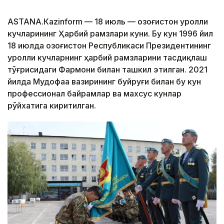
АSTANА.Кazinform — 18 июль — Қозоғистон Қуролли
кучларининг Ҳарбий рамзлари куни. Бу кун 1996 йил
18 июлда Қозоғистон Республикаси Президентининг
Қуролли кучларнинг ҳарбий рамзларини тасдиқлаш
тўғрисидаги Фармони билан ташкил этилган. 2021
йилда Мудофаа вазирининг буйруғи билан бу кун
профессионал байрамлар ва махсус кунлар
рўйхатига киритилган.