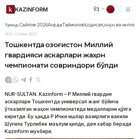
KAZINFORM
ЎЗ
Сайлов-2026
Ақорда
Тайинлов
Ҳодиса
Қонун ва интизо
Тренд:
14:51, 13 Июн 2022
Тошкентда Қозоғистон Миллий
гвардияси аскарлари жаҳон
чемпионати совриндори бўлди
NUR-SULTAN. Kazinform – ҚР Миллий гвардия
аскарлари Тошкентда универсал жанг бўйича
ўтказилган жаҳон чемпионатида медалларни қўлга
киритди. Бу ҳақда ҚР Ички ишлар вазирлиги вакили
Шуғила Турлибек маълум қилди, дея хабар беради
Kazinform мухбири.