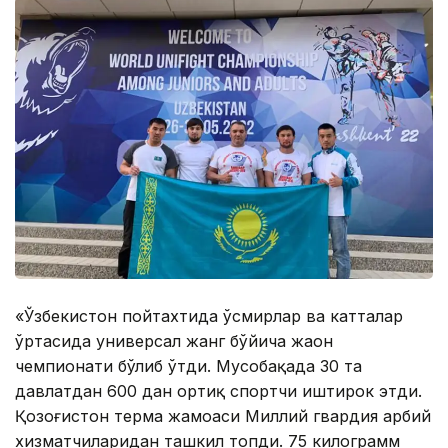
«Ўзбекистон пойтахтида ўсмирлар ва катталар
ўртасида универсал жанг бўйича жаҳон
чемпионати бўлиб ўтди. Мусобақада 30 та
давлатдан 600 дан ортиқ спортчи иштирок этди.
Қозоғистон терма жамоаси Миллий гвардия ҳарбий
хизматчиларидан ташкил топди. 75 килограмм