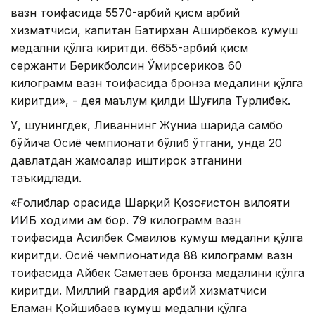
вазн тоифасида 5570-ҳарбий қисм ҳарбий
хизматчиси, капитан Батирхан Аширбеков кумуш
медални қўлга киритди. 6655-ҳарбий қисм
сержанти Берикболсин Ўмирсериков 60
килограмм вазн тоифасида бронза медалини қўлга
киритди», - дея маълум қилди Шуғила Турлибек.
У, шунингдек, Ливаннинг Жуниа шаҳрида самбо
бўйича Осиё чемпионати бўлиб ўтгани, унда 20
давлатдан жамоалар иштирок этганини
таъкидлади.
«Ғолиблар орасида Шарқий Қозоғистон вилояти
ИИБ ходими ҳам бор. 79 килограмм вазн
тоифасида Асилбек Смаилов кумуш медални қўлга
киритди. Осиё чемпионатида 88 килограмм вазн
тоифасида Айбек Саметаев бронза медалини қўлга
киритди. Миллий гвардия ҳарбий хизматчиси
Еламан Қойшибаев кумуш медални қўлга