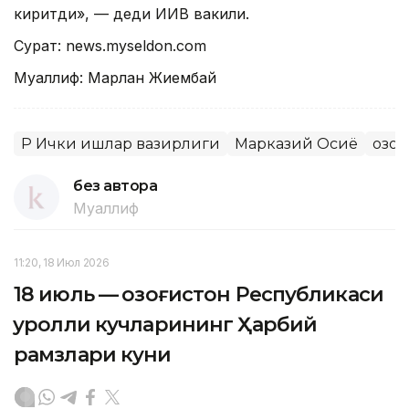
киритди», — деди ИИВ вакили.
Сурат: news.myseldon.com
Муаллиф: Марлан Жиембай
ҚР Ички ишлар вазирлиги
Марказий Осиё
Қозо
без автора
Муаллиф
11:20, 18 Июл 2026
18 июль — Қозоғистон Республикаси
Қуролли кучларининг Ҳарбий
рамзлари куни