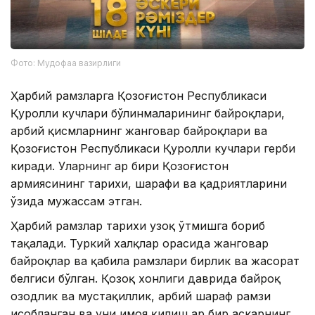
Фото: Мудофаа вазирлиги
Ҳарбий рамзларга Қозоғистон Республикаси
Қуролли кучлари бўлинмаларининг байроқлари,
ҳарбий қисмларнинг жанговар байроқлари ва
Қозоғистон Республикаси Қуролли кучлари герби
киради. Уларнинг ҳар бири Қозоғистон
армиясининг тарихи, шарафи ва қадриятларини
ўзида мужассам этган.
Ҳарбий рамзлар тарихи узоқ ўтмишга бориб
тақалади. Туркий халқлар орасида жанговар
байроқлар ва қабила рамзлари бирлик ва жасорат
белгиси бўлган. Қозоқ хонлиги даврида байроқ
озодлик ва мустақиллик, ҳарбий шараф рамзи
ҳисобланган ва уни ҳимоя қилиш ҳар бир аскарнинг