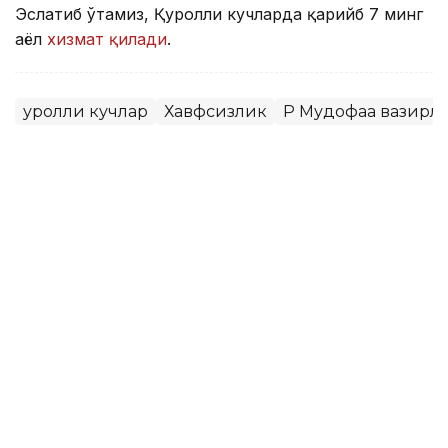
Эслатиб ўтамиз, Қуролли кучларда қарийб 7 минг
аёл
хизмат қилади
.
Қуролли кучлар
Хавфсизлик
ҚР Мудофаа вазирл
Бекабат Узаков
Муаллиф
15:05, 26 Июн 2026
Президент: Қозоғистоннинг
нуфузини ошириб, тараққиётини
олға бошлайдиган — ғайратли
ёшлар