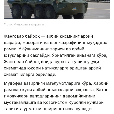
Фото: Мудофаа вазирлиги
Жанговар байроқ — ҳарбий қисмнинг ҳарбий
шарафи, жасорати ва шон-шарафининг муқаддас
рамзи. У бўлинманинг тарихи ва ҳарбий
ютуқларини сақлайди. Ўрнатилган анъанага кўра,
Жанговар байроқ ёнида суратга тушиш ҳуқуқи
хизматида юқори натижаларга эришган ҳарбий
хизматчиларга берилади.
Мудофаа вазирлиги маълумотларига кўра, Ҳарбий
рамзлар куни ҳарбий анъаналарни сақлашга, Ватан
ҳимоячилари авлодларининг давомийлигини
мустаҳкамлашга ва Қозоғистон Қуролли кучлари
тарихига ҳурматни оширишга ҳисса қўшади.