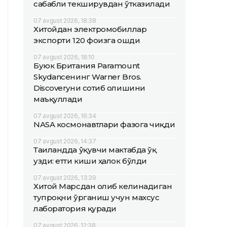
сабабли текширувдан ўтказилади
07 avgust 2026, 18:38
Хитойдан электромобиллар
экспорти 120 фоизга ошди
07 avgust 2026, 18:10
Буюк Британия Paramount
Skydanceнинг Warner Bros.
Discoveryни сотиб олишини
маъқуллади
07 avgust 2026, 16:34
NASA космонавтлари фазога чиқди
07 avgust 2026, 14:37
Таиландда ўқувчи мактабда ўқ
узди: етти киши ҳалок бўлди
07 avgust 2026, 13:39
Хитой Марсдан олиб келинадиган
тупроқни ўрганиш учун махсус
лаборатория қуради
07 avgust 2026, 12:38