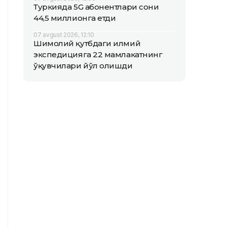
Туркияда 5G абонентлари сони
44,5 миллионга етди
07 avgust 2026, 12:10
Шимолий қутбдаги илмий
экспедицияга 22 мамлакатнинг
ўқувчилари йўл олишди