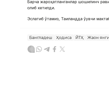
Барча жароҳатланганлар шошилинч рави
олиб кетилди.
Эслатиб ўтамиз, Таиландда ўқувчи макта
Бангладеш
Ҳодиса
ЙТҲ
Жаҳон янг
Бекабат Узаков
Муаллиф
09:00, 08 Август 2026
Ҳаётни сақлаб қолиши мум