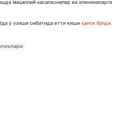
шда маҳаллий касалхоналар ва клиникаларга
бда ўқ узиши оқибатида етти киши
ҳалок бўлди
.
иликлари
кин бўлган рақамли воситалар