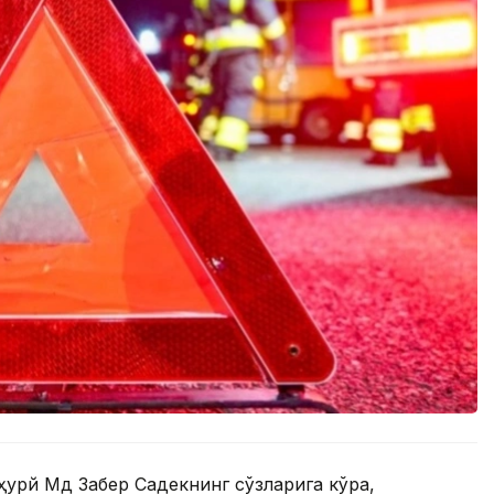
урй Мд Забер Садекнинг сўзларига кўра,