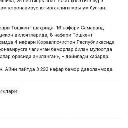
шича, 25 сентябрь соат 10:00 ҳолатига кўра
 одам коронавирус юқтирганлиги маълум бўлган.
фари Тошкент шаҳрида, 16 нафари Самарқанд
дижон вилоятларида, 8 нафари Тошкент
ҳамда 4 нафари Қорақалпоғистон Республикасида
ронавирусга чалинган беморлар билан мулоқотда
олар орасида аниқланган», - дейилади хабарда.
н. Айни пайтда 3 292 нафар бемор даволанмоқда.
ликлари