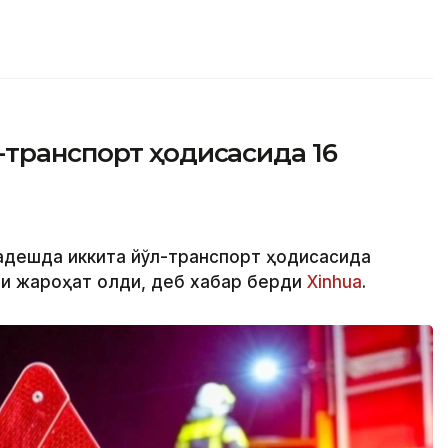
-транспорт ҳодисасида 16
ладешда иккита йўл-транспорт ҳодисасида
ши жароҳат олди, деб хабар берди
Xinhua
.