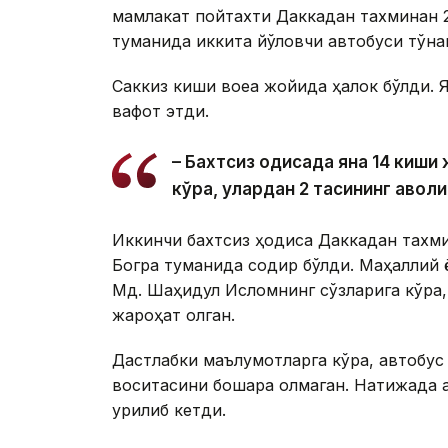
мамлакат пойтахти Даккадан тахминан 
туманида иккита йўловчи автобуси тўқн
Саккиз киши воқеа жойида ҳалок бўлди.
вафот этди.
– Бахтсиз ҳодисада яна 14 киш
кўра, улардан 2 тасининг аҳволи
Иккинчи бахтсиз ҳодиса Даккадан тахм
Богра туманида содир бўлди. Маҳаллий 
Мд. Шаҳидул Исломнинг сўзларига кўра,
жароҳат олган.
Дастлабки маълумотларга кўра, автобус
воситасини бошқара олмаган. Натижада а
урилиб кетди.