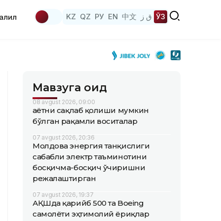
KZ
QZ
РУ
EN
中文
ق ز
ЎЗ
аҳлил
Мавзуга оид
08 avgust 2026, 09:00
Ҳаётни сақлаб қолиши мумкин
бўлган рақамли воситалар
07 avgust 2026, 20:36
Молдова энергия танқислиги
сабабли электр таъминотини
босқичма-босқич ўчиришни
режалаштирган
07 avgust 2026, 19:37
АҚШда қарийб 500 та Boeing
самолёти эҳтимолий ёриқлар