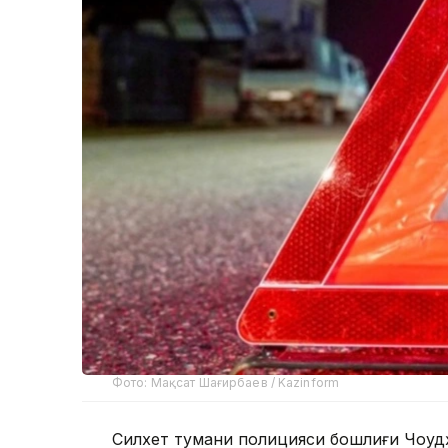
Фото: Мақсат Шағирбаев / Kazinform
Силхет тумани полицияси бошлиғи Чоудҳ