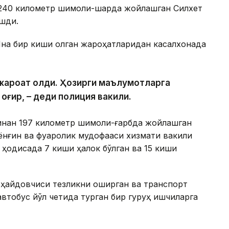
240 километр шимоли-шарқда жойлашган Силхет
ашди.
 Яна бир киши олган жароҳатларидан касалхонада
и жароҳат олди. Ҳозирги маълумотларга
 оғир, – деди полиция вакили.
инан 197 километр шимоли-ғарбда жойлашган
ёнғин ва фуқаролик мудофааси хизмати вакили
 ҳодисада 7 киши ҳалок бўлган ва 15 киши
 ҳайдовчиси тезликни оширган ва транспорт
втобус йўл четида турган бир гуруҳ ишчиларга