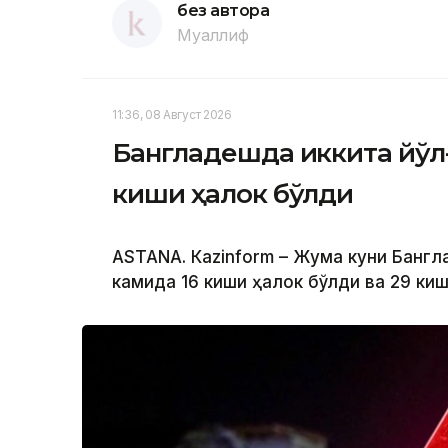
без автора
Муаллиф
11:36, 08 Август 2026
Бангладешда иккита йўл
киши ҳалок бўлди
ASTANА. Кazinform – Жума куни Банг
камида 16 киши ҳалок бўлди ва 29 ки