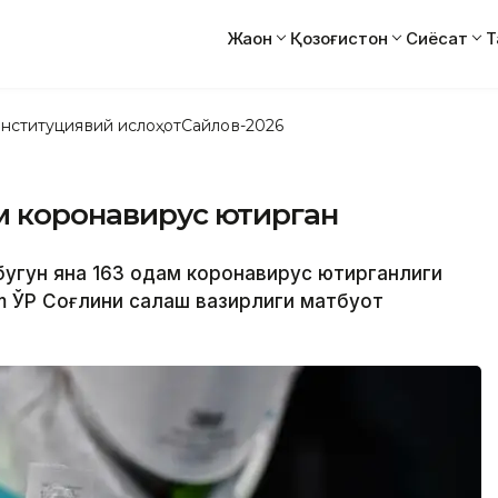
Жаҳон
Қозоғистон
Сиёсат
Т
нституциявий ислоҳот
Сайлов-2026
м коронавирус юқтирган
бугун яна 163 одам коронавирус юқтирганлиги
m ЎР Соғлиқни сақлаш вазирлиги матбуот