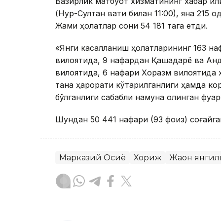
Вазирлик матбуот хизматининг хабар қили
(Нур-Султан вақти билан 11:00), яна 215
Жами ҳолатлар сони 54 181 тага етди.
«Янги касалланиш ҳолатларининг 163 на
вилоятида, 9 нафардан Қашқадарё ва Ан
вилоятида, 6 нафари Хоразм вилоятида 
тана ҳарорати кўтарилганлиги ҳамда ко
бўлганлиги сабабли намуна олинган фуқар
Шундан 50 441 нафари (93 фоиз) соғайга
Марказий Осиё
Хориж
Жаҳон янги