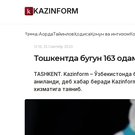
KAZINFORM
Ақорда
Тайинлов
Ҳодиса
Қонун ва интизом
Ко
Тренд:
12:16, 25 Сентябр 2020
Тошкентда бугун 163 ода
TASHKENT. Kazinform – Ўзбекистонда 
аниқланди, деб хабар беради Kazinfor
хизматига таяниб.