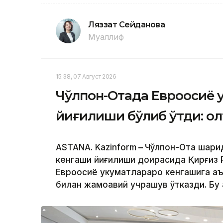
Ляззат Сейданова
Муаллиф
15:38, 07 Август 2026
Чўлпон-Отада Евроосиё 
йиғилиши бўлиб ўтди: ол
ASTANA. Kazinform
–
Чўлпон-Ота шаҳри
кенгаши йиғилиши доирасида Қирғиз
Евроосиё ҳукуматлараро кенгашига а
билан жамоавий учрашув ўтказди. Бу 