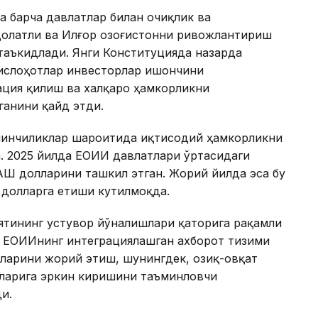
 барча давлатлар билан очиқлик ва
долатли ва Илғор Қозоғистонни ривожлантириш
таъкидлади. Янги Конституцияда назарда
 ислоҳотлар инвесторлар ишончини
ция қилиш ва халқаро ҳамкорликни
ганини қайд этди.
ийинчиликлар шароитида иқтисодий ҳамкорликни
. 2025 йилда ЕОИИ давлатлари ўртасидаги
ҚШ долларини ташкил этган. Жорий йилда эса бу
д долларга етиши кутилмоқда.
ятининг устувор йўналишлари қаторига рақамли
 ЕОИИнинг интеграциялашган ахборот тизими
ларини жорий этиш, шунингдек, озиқ-овқат
рларига эркин киришини таъминловчи
и.