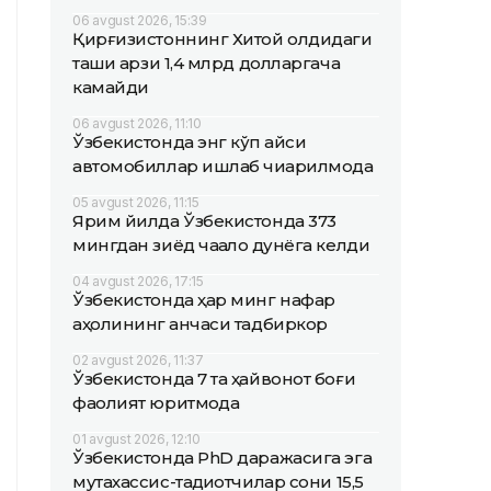
06 avgust 2026, 15:39
Қирғизистоннинг Хитой олдидаги
ташқи қарзи 1,4 млрд долларгача
камайди
06 avgust 2026, 11:10
Ўзбекистонда энг кўп қайси
автомобиллар ишлаб чиқарилмоқда
05 avgust 2026, 11:15
Ярим йилда Ўзбекистонда 373
мингдан зиёд чақалоқ дунёга келди
04 avgust 2026, 17:15
Ўзбекистонда ҳар минг нафар
аҳолининг қанчаси тадбиркор
02 avgust 2026, 11:37
Ўзбекистонда 7 та ҳайвонот боғи
фаолият юритмоқда
01 avgust 2026, 12:10
Ўзбекистонда PhD даражасига эга
мутахассис-тадқиқотчилар сони 15,5