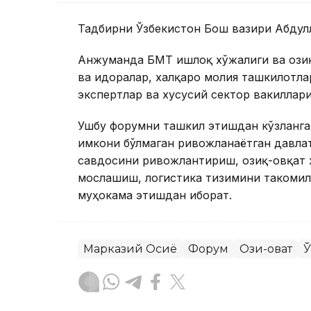
Тадбирни Ўзбекистон Бош вазири Абдул
Анжуманда БМТ Қишлоқ хўжалиги ва озиқ
ва идоралар, халқаро молия ташкилотл
экспертлар ва хусусий сектор вакиллар
Ушбу форумни ташкил этишдан кўзланга
имкони бўлмаган ривожланаётган давла
савдосини ривожлантириш, озиқ-овқат 
мослашиш, логистика тизимини такоми
муҳокама этишдан иборат.
Марказий Осиё
Форум
Озиқ-овқат
Ў