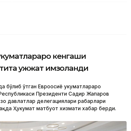
ҳукуматлараро кенгаши
тита ҳужжат имзоланди
да бўлиб ўтган Евроосиё ҳукуматлараро
 Республикаси Президенти Садир Жапаров
ъзо давлатлар делегациялари раҳбарлари
ҳақда Ҳукумат матбуот хизмати хабар берди.