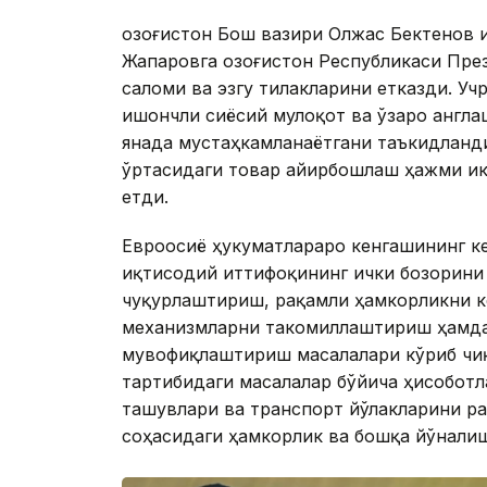
Қозоғистон Бош вазири Олжас Бектенов 
Жапаровга Қозоғистон Республикаси Пр
саломи ва эзгу тилакларини етказди. У
ишончли сиёсий мулоқот ва ўзаро англа
янада мустаҳкамланаётгани таъкидланди.
ўртасидаги товар айирбошлаш ҳажми икк
етди.
Евроосиё ҳукуматлараро кенгашининг к
иқтисодий иттифоқининг ички бозорини
чуқурлаштириш, рақамли ҳамкорликни 
механизмларни такомиллаштириш ҳамда
мувофиқлаштириш масалалари кўриб чиқ
тартибидаги масалалар бўйича ҳисоботл
ташувлари ва транспорт йўлакларини р
соҳасидаги ҳамкорлик ва бошқа йўнали