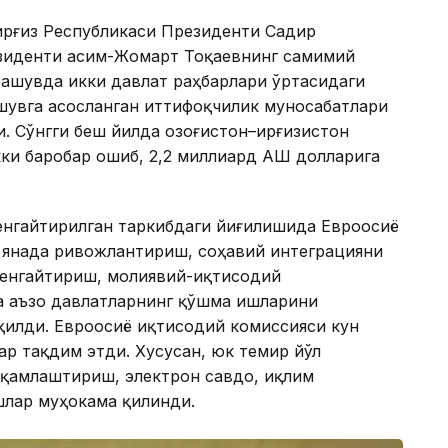
Қирғиз Республикаси Президенти Садир
езиденти Қасим-Жомарт Тоқаевнинг самимий
чрашувда икки давлат раҳбарлари ўртасидаги
шувга асосланган иттифоқчилик муносабатлари
 Сўнгги беш йилда Қозоғистон–Қирғизистон
и баробар ошиб, 2,2 миллиард АҚШ долларига
енгайтирилган таркибдаги йиғилишида Евроосиё
 янада ривожлантириш, соҳавий интеграцияни
кенгайтириш, молиявий-иқтисодий
 аъзо давлатларнинг қўшма ишларини
илди. Евроосиё иқтисодий комиссияси кун
ар тақдим этди. Хусусан, юк темир йўл
ақамлаштириш, электрон савдо, иқлим
шлар муҳокама қилинди.