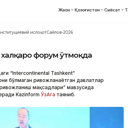
Жаҳон
Қозоғистон
Сиёсат
Т
нституциявий ислоҳот
Сайлов-2026
р халқаро форум ўтмоқда
ги “Intercontinental Tashkent”
они бўлмаган ривожланаётган давлатлар
р ривожланиш мақсадлари” мавзусида
еради Kazinform
ЎзАга
таяниб.