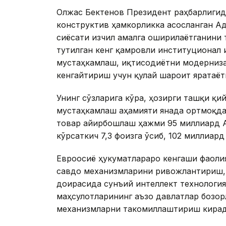
Олжас Бектенов Президент раҳбарлигида
конструктив ҳамкорликка асосланган А
сиёсати изчил амалга оширилаётганини 
тутилган кенг қамровли институционал
мустаҳкамлаш, иқтисодиётни модерниза
кенгайтириш учун қулай шароит яратаёт
Унинг сўзларига кўра, ҳозирги ташқи қ
мустаҳкамлаш аҳамияти янада ортмоқда
товар айирбошлаш ҳажми 95 миллиард А
кўрсаткич 7,3 фоизга ўсиб, 102 миллиар
Евроосиё ҳукуматлараро кенгаши фаоли
савдо механизмларини ривожлантириш,
доирасида сунъий интеллект технология
маҳсулотларининг аъзо давлатлар бозо
механизмларни такомиллаштириш кирад