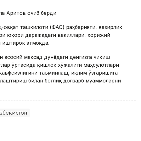
ла Арипов очиб берди.
-овқат ташкилоти (ФАО) раҳбарияти, вазирлик
ари юқори даражадаги вакиллари, хорижий
и иштирок этмоқда.
н асосий мақсад дунёдаги денгизга чиқиш
тлар ўртасида қишлоқ хўжалиги маҳсулотлари
хавфсизлигини таъминлаш, иқлим ўзгаришига
ллаштириш билан боғлиқ долзарб муаммоларни
збекистон