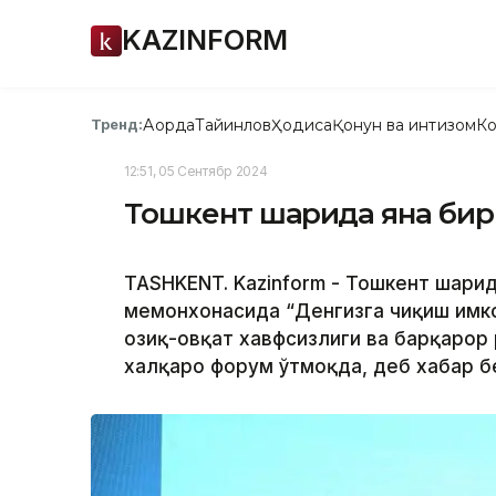
KAZINFORM
Ақорда
Тайинлов
Ҳодиса
Қонун ва интизом
Ко
Тренд:
12:51, 05 Сентябр 2024
Тошкент шаҳрида яна би
TASHKENT. Kazinform - Тошкент шаҳрида
меҳмонхонасида “Денгизга чиқиш имк
озиқ-овқат хавфсизлиги ва барқаро
халқаро форум ўтмоқда, деб хабар б