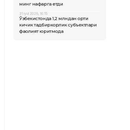
минг нафарга етди
31 iyul 2026, 16:15
Ўзбекистонда 1,2 млндан ортиқ
кичик тадбиркорлик субъектлари
фаолият юритмоқда